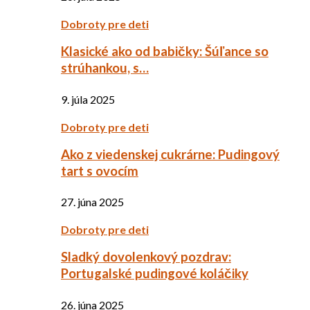
Dobroty pre deti
Klasické ako od babičky: Šúľance so
strúhankou, s…
9. júla 2025
Dobroty pre deti
Ako z viedenskej cukrárne: Pudingový
tart s ovocím
27. júna 2025
Dobroty pre deti
Sladký dovolenkový pozdrav:
Portugalské pudingové koláčiky
26. júna 2025