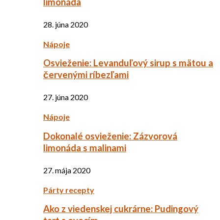
limonáda
28. júna 2020
Nápoje
Osvieženie: Levanduľový sirup s mätou a
červenými ríbezľami
27. júna 2020
Nápoje
Dokonalé osvieženie: Zázvorová
limonáda s malinami
27. mája 2020
Párty recepty
Ako z viedenskej cukrárne: Pudingový