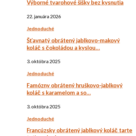
Výborné tvarohové šišky bez kysnutia
22. januára 2026
Jednoduché
Šťavnatý obrátený jablkovo-makový
koláč s čokoládou a kyslou…
3. októbra 2025
Jednoduché
Famózny obrátený hruškovo-jablkový
koláč s karamelom a so…
3. októbra 2025
Jednoduché
Francúzsky obrátený jablkový koláč tarte