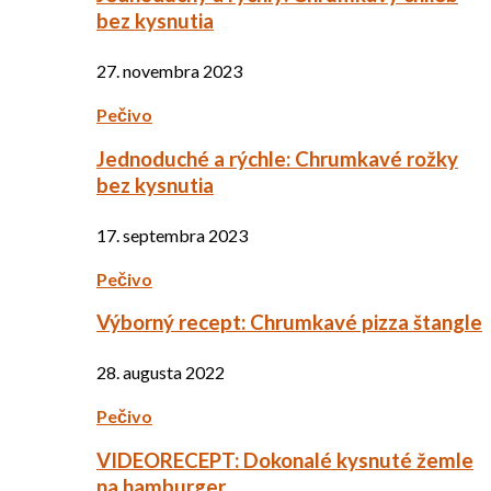
bez kysnutia
27. novembra 2023
Pečivo
Jednoduché a rýchle: Chrumkavé rožky
bez kysnutia
17. septembra 2023
Pečivo
Výborný recept: Chrumkavé pizza štangle
28. augusta 2022
Pečivo
VIDEORECEPT: Dokonalé kysnuté žemle
na hamburger