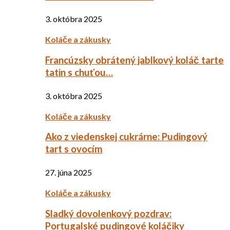
3. októbra 2025
Koláče a zákusky
Francúzsky obrátený jablkový koláč tarte
tatin s chuťou…
3. októbra 2025
Koláče a zákusky
Ako z viedenskej cukrárne: Pudingový
tart s ovocím
27. júna 2025
Koláče a zákusky
Sladký dovolenkový pozdrav:
Portugalské pudingové koláčiky