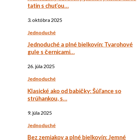
tatin s chuťou…
3. októbra 2025
Jednoduché
Jednoduché a plné bielkovín: Tvarohové
gule s černicami…
26. júla 2025
Jednoduché
Klasické ako od babičky: Šúľance so
strúhankou, s…
9. júla 2025
Jednoduché
Bez zemiakov a plné bielkovín: Jemné