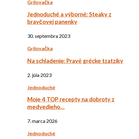
Grilovačka
Jednoduché a výborné: Steaky z
bravčovej panenky
30. septembra 2023
Grilovačka
Na schladenie: Pravé grécke tzatziky
2. júla 2023
Jednoduché
Moje 4 TOP recepty na dobroty z
medvedieho…
7. marca 2026
Jednoduché