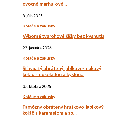
ovocné marhuľové…
8. júla 2025
Koláče a zákusky
Výborné tvarohové šišky bez kysnutia
22. januára 2026
Koláče a zákusky
Šťavnatý obrátený jablkovo-makový
koláč s čokoládou a kyslou…
3. októbra 2025
Koláče a zákusky
Famózny obrátený hruškovo-jablkový
koláč s karamelom a so…