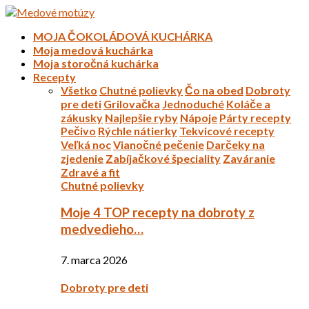
MOJA ČOKOLÁDOVÁ KUCHÁRKA
Moja medová kuchárka
Moja storočná kuchárka
Recepty
Všetko
Chutné polievky
Čo na obed
Dobroty
pre deti
Grilovačka
Jednoduché
Koláče a
zákusky
Najlepšie ryby
Nápoje
Párty recepty
Pečivo
Rýchle nátierky
Tekvicové recepty
Veľká noc
Vianočné pečenie
Darčeky na
zjedenie
Zabíjačkové špeciality
Zaváranie
Zdravé a fit
Chutné polievky
Moje 4 TOP recepty na dobroty z
medvedieho…
7. marca 2026
Dobroty pre deti