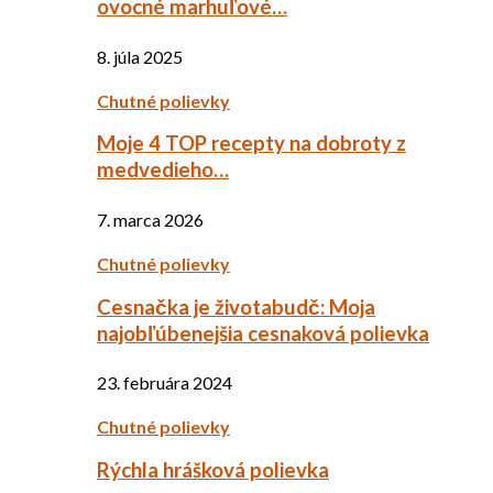
ovocné marhuľové…
8. júla 2025
Chutné polievky
Moje 4 TOP recepty na dobroty z
medvedieho…
7. marca 2026
Chutné polievky
Cesnačka je životabudč: Moja
najobľúbenejšia cesnaková polievka
23. februára 2024
Chutné polievky
Rýchla hrášková polievka