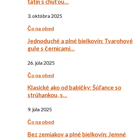
tatin s chuťou…
3. októbra 2025
Čo na obed
Jednoduché a plné bielkovín: Tvarohové
gule s černicami…
26. júla 2025
Čo na obed
Klasické ako od babičky: Šúľance so
strúhankou, s…
9. júla 2025
Čo na obed
Bez zemiakov a plné bielkovín: Jemné