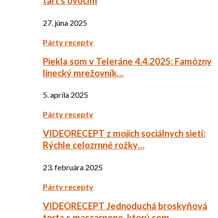
tart s ovocím
27. júna 2025
Párty recepty
Piekla som v Teleráne 4.4.2025: Famózny
linecký mrežovník…
5. apríla 2025
Párty recepty
VIDEORECEPT z mojich sociálnych sietí:
Rýchle celozrnné rožky…
23. februára 2025
Párty recepty
VIDEORECEPT Jednoduchá broskyňová
torta s mascarpone, ktorú som…