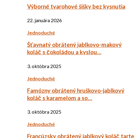
Výborné tvarohové šišky bez kysnutia
22. januára 2026
Jednoduché
Šťavnatý obrátený jablkovo-makový
koláč s čokoládou a kyslou…
3. októbra 2025
Jednoduché
Famózny obrátený hruškovo-jablkový
koláč s karamelom a so…
3. októbra 2025
Jednoduché
Francúzsky obrátený jablkový koláč tarte