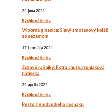
22. júna 2021
Rýchle nátierky
Výborná gibanica: Slaný smotanový koláč
so sezamom
17. februára 2024
Rýchle nátierky
Zdravé raňajky: Extra chutná tuniaková
nátierka
24. apríla 2022
Rýchle nátierky
Pesto z medvedieho cesnaku