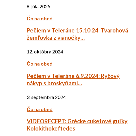
8. júla 2025
Čo na obed
Pečiem v Teleráne 15.10.24: Tvarohová
žemľovka z vianočky…
12. októbra 2024
Čo na obed
Pečiem v Teleráne 6.9.2024: Ryžový
nákyp s broskyňami…
3. septembra 2024
Čo na obed
VIDEORECEPT: Grécke cuketové guľky
Kolokithokeftedes