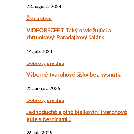
23. augusta 2024
Čo na obed
VIDEORECEPT Taký osviežujúci a
chrumkavý: Paradajkový šalát s…
14. júla 2024
Dobroty pre deti
Výborné tvarohové šišky bez kysnutia
22. januára 2026
Dobroty pre deti
Jednoduché a plné bielkovín: Tvarohové
gule s černicami…
26. júla 2025