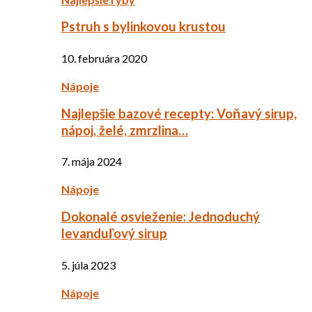
Pstruh s bylinkovou krustou
10. februára 2020
Nápoje
Najlepšie bazové recepty: Voňavý sirup,
nápoj, želé, zmrzlina…
7. mája 2024
Nápoje
Dokonalé osvieženie: Jednoduchý
levanduľový sirup
5. júla 2023
Nápoje