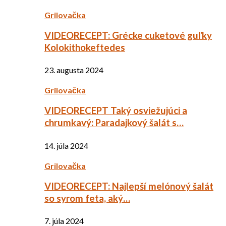
Grilovačka
VIDEORECEPT: Grécke cuketové guľky
Kolokithokeftedes
23. augusta 2024
Grilovačka
VIDEORECEPT Taký osviežujúci a
chrumkavý: Paradajkový šalát s…
14. júla 2024
Grilovačka
VIDEORECEPT: Najlepší melónový šalát
so syrom feta, aký…
7. júla 2024