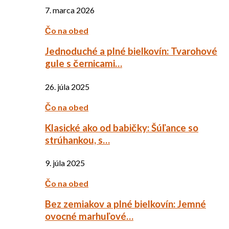
7. marca 2026
Čo na obed
Jednoduché a plné bielkovín: Tvarohové
gule s černicami…
26. júla 2025
Čo na obed
Klasické ako od babičky: Šúľance so
strúhankou, s…
9. júla 2025
Čo na obed
Bez zemiakov a plné bielkovín: Jemné
ovocné marhuľové…