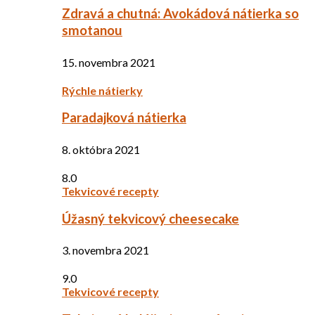
Zdravá a chutná: Avokádová nátierka so
smotanou
15. novembra 2021
Rýchle nátierky
Paradajková nátierka
8. októbra 2021
8.0
Tekvicové recepty
Úžasný tekvicový cheesecake
3. novembra 2021
9.0
Tekvicové recepty