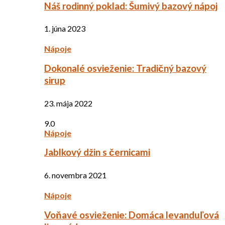
Náš rodinný poklad: Šumivý bazový nápoj
1. júna 2023
Nápoje
Dokonalé osvieženie: Tradičný bazový
sirup
23. mája 2022
9.0
Nápoje
Jablkový džin s černicami
6. novembra 2021
Nápoje
Voňavé osvieženie: Domáca levanduľová