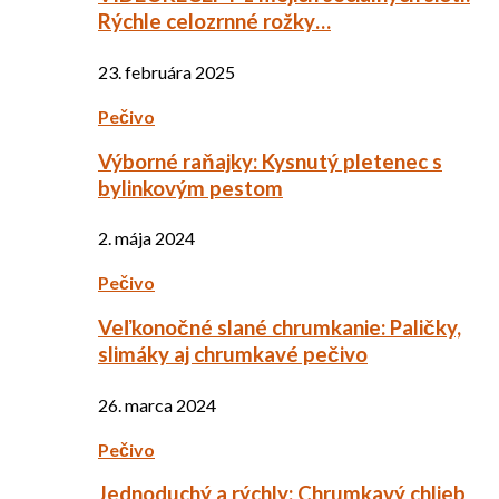
Rýchle celozrnné rožky…
23. februára 2025
Pečivo
Výborné raňajky: Kysnutý pletenec s
bylinkovým pestom
2. mája 2024
Pečivo
Veľkonočné slané chrumkanie: Paličky,
slimáky aj chrumkavé pečivo
26. marca 2024
Pečivo
Jednoduchý a rýchly: Chrumkavý chlieb