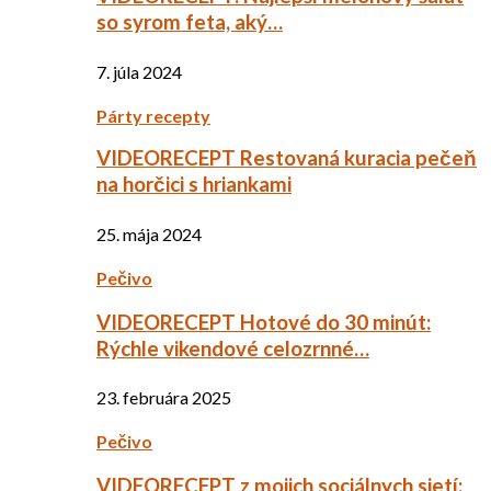
so syrom feta, aký…
7. júla 2024
Párty recepty
VIDEORECEPT Restovaná kuracia pečeň
na horčici s hriankami
25. mája 2024
Pečivo
VIDEORECEPT Hotové do 30 minút:
Rýchle vikendové celozrnné…
23. februára 2025
Pečivo
VIDEORECEPT z mojich sociálnych sietí: