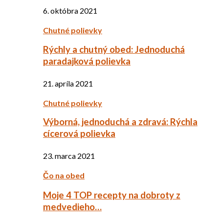
6. októbra 2021
Chutné polievky
Rýchly a chutný obed: Jednoduchá
paradajková polievka
21. apríla 2021
Chutné polievky
Výborná, jednoduchá a zdravá: Rýchla
cícerová polievka
23. marca 2021
Čo na obed
Moje 4 TOP recepty na dobroty z
medvedieho…