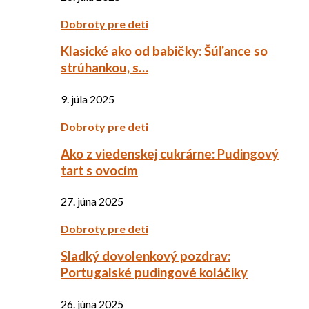
Dobroty pre deti
Klasické ako od babičky: Šúľance so
strúhankou, s…
9. júla 2025
Dobroty pre deti
Ako z viedenskej cukrárne: Pudingový
tart s ovocím
27. júna 2025
Dobroty pre deti
Sladký dovolenkový pozdrav:
Portugalské pudingové koláčiky
26. júna 2025