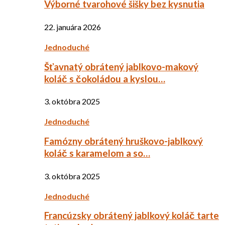
Výborné tvarohové šišky bez kysnutia
22. januára 2026
Jednoduché
Šťavnatý obrátený jablkovo-makový
koláč s čokoládou a kyslou…
3. októbra 2025
Jednoduché
Famózny obrátený hruškovo-jablkový
koláč s karamelom a so…
3. októbra 2025
Jednoduché
Francúzsky obrátený jablkový koláč tarte