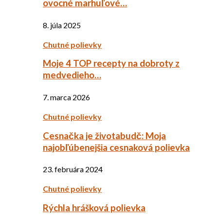
ovocné marhuľové…
8. júla 2025
Chutné polievky
Moje 4 TOP recepty na dobroty z
medvedieho…
7. marca 2026
Chutné polievky
Cesnačka je životabudč: Moja
najobľúbenejšia cesnaková polievka
23. februára 2024
Chutné polievky
Rýchla hrášková polievka