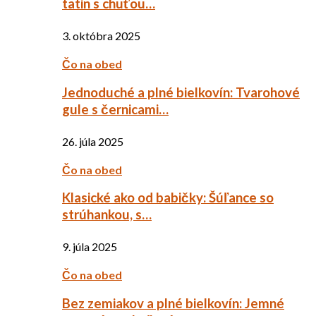
tatin s chuťou…
3. októbra 2025
Čo na obed
Jednoduché a plné bielkovín: Tvarohové
gule s černicami…
26. júla 2025
Čo na obed
Klasické ako od babičky: Šúľance so
strúhankou, s…
9. júla 2025
Čo na obed
Bez zemiakov a plné bielkovín: Jemné