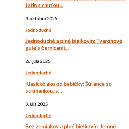
tatin s chuťou…
3. októbra 2025
Jednoduché
Jednoduché a plné bielkovín: Tvarohové
gule s černicami…
26. júla 2025
Jednoduché
Klasické ako od babičky: Šúľance so
strúhankou, s…
9. júla 2025
Jednoduché
Bez zemiakov a plné bielkovín: Jemné