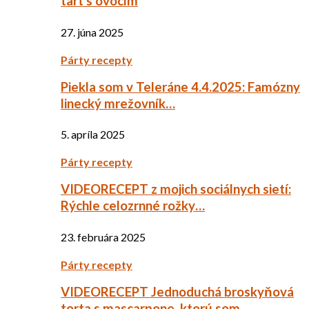
tart s ovocím
27. júna 2025
Párty recepty
Piekla som v Teleráne 4.4.2025: Famózny
linecký mrežovník…
5. apríla 2025
Párty recepty
VIDEORECEPT z mojich sociálnych sietí:
Rýchle celozrnné rožky…
23. februára 2025
Párty recepty
VIDEORECEPT Jednoduchá broskyňová
torta s mascarpone, ktorú som…