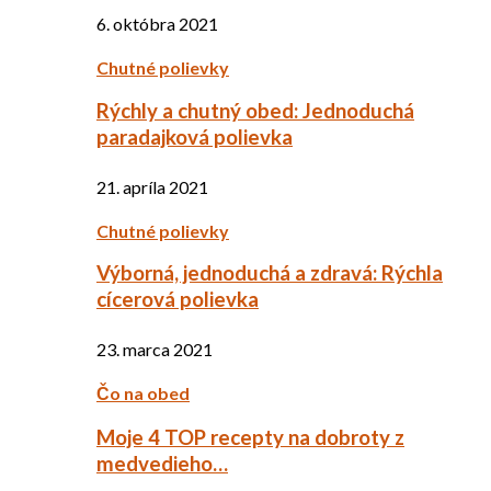
6. októbra 2021
Chutné polievky
Rýchly a chutný obed: Jednoduchá
paradajková polievka
21. apríla 2021
Chutné polievky
Výborná, jednoduchá a zdravá: Rýchla
cícerová polievka
23. marca 2021
Čo na obed
Moje 4 TOP recepty na dobroty z
medvedieho…