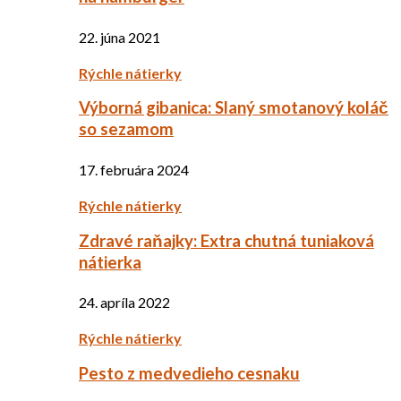
22. júna 2021
Rýchle nátierky
Výborná gibanica: Slaný smotanový koláč
so sezamom
17. februára 2024
Rýchle nátierky
Zdravé raňajky: Extra chutná tuniaková
nátierka
24. apríla 2022
Rýchle nátierky
Pesto z medvedieho cesnaku