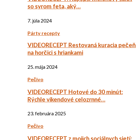
so syrom feta, aký…
7. júla 2024
Párty recepty
VIDEORECEPT Restovaná kuracia pečeň
na horčici s hriankami
25. mája 2024
Pečivo
VIDEORECEPT Hotové do 30 minút:
Rýchle vikendové celozrnné…
23. februára 2025
Pečivo
VIDEORECEPT z mojich sociálnych sietí: