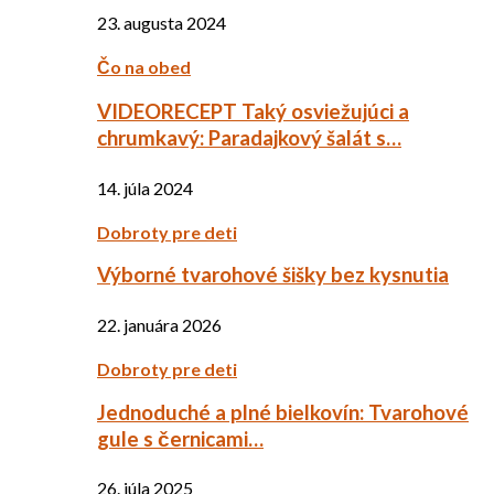
23. augusta 2024
Čo na obed
VIDEORECEPT Taký osviežujúci a
chrumkavý: Paradajkový šalát s…
14. júla 2024
Dobroty pre deti
Výborné tvarohové šišky bez kysnutia
22. januára 2026
Dobroty pre deti
Jednoduché a plné bielkovín: Tvarohové
gule s černicami…
26. júla 2025