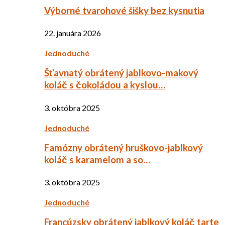
Výborné tvarohové šišky bez kysnutia
22. januára 2026
Jednoduché
Šťavnatý obrátený jablkovo-makový
koláč s čokoládou a kyslou…
3. októbra 2025
Jednoduché
Famózny obrátený hruškovo-jablkový
koláč s karamelom a so…
3. októbra 2025
Jednoduché
Francúzsky obrátený jablkový koláč tarte