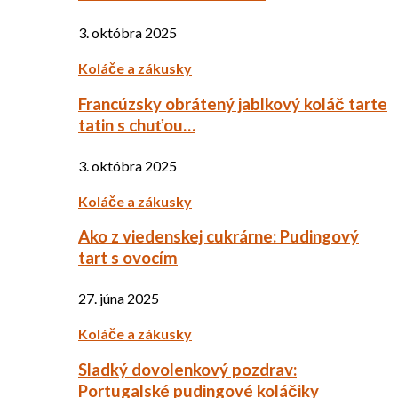
3. októbra 2025
Koláče a zákusky
Francúzsky obrátený jablkový koláč tarte
tatin s chuťou…
3. októbra 2025
Koláče a zákusky
Ako z viedenskej cukrárne: Pudingový
tart s ovocím
27. júna 2025
Koláče a zákusky
Sladký dovolenkový pozdrav:
Portugalské pudingové koláčiky