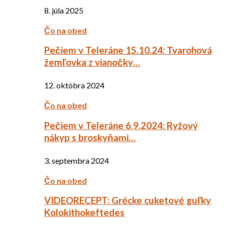
8. júla 2025
Čo na obed
Pečiem v Teleráne 15.10.24: Tvarohová
žemľovka z vianočky…
12. októbra 2024
Čo na obed
Pečiem v Teleráne 6.9.2024: Ryžový
nákyp s broskyňami…
3. septembra 2024
Čo na obed
VIDEORECEPT: Grécke cuketové guľky
Kolokithokeftedes