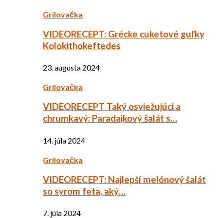
Grilovačka
VIDEORECEPT: Grécke cuketové guľky
Kolokithokeftedes
23. augusta 2024
Grilovačka
VIDEORECEPT Taký osviežujúci a
chrumkavý: Paradajkový šalát s…
14. júla 2024
Grilovačka
VIDEORECEPT: Najlepší melónový šalát
so syrom feta, aký…
7. júla 2024