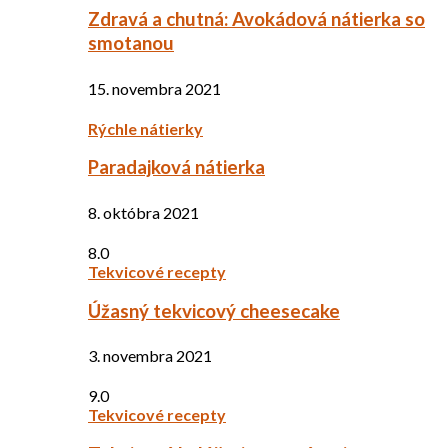
Zdravá a chutná: Avokádová nátierka so
smotanou
15. novembra 2021
Rýchle nátierky
Paradajková nátierka
8. októbra 2021
8.0
Tekvicové recepty
Úžasný tekvicový cheesecake
3. novembra 2021
9.0
Tekvicové recepty