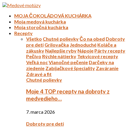
MOJA ČOKOLÁDOVÁ KUCHÁRKA
Moja medová kuchárka
Moja storočná kuchárka
Recepty
Všetko
Chutné polievky
Čo na obed
Dobroty
pre deti
Grilovačka
Jednoduché
Koláče a
zákusky
Najlepšie ryby
Nápoje
Párty recepty
Pečivo
Rýchle nátierky
Tekvicové recepty
Veľká noc
Vianočné pečenie
Darčeky na
zjedenie
Zabíjačkové špeciality
Zaváranie
Zdravé a fit
Chutné polievky
Moje 4 TOP recepty na dobroty z
medvedieho…
7. marca 2026
Dobroty pre deti