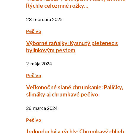
Rýchle celozrnné rožky…
23. februára 2025
Pečivo
Výborné raňajky: Kysnutý pletenec s
bylinkovým pestom
2. mája 2024
Pečivo
Veľkonočné slané chrumkanie: Paličky,
slimáky aj chrumkavé pečivo
26. marca 2024
Pečivo
Jednoduchý a rýchly: Chrumkavý chlieb