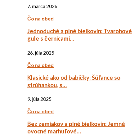
7. marca 2026
Čo na obed
Jednoduché a plné bielkovín: Tvarohové
gule s černicami…
26. júla 2025
Čo na obed
Klasické ako od babičky: Šúľance so
strúhankou, s…
9. júla 2025
Čo na obed
Bez zemiakov a plné bielkovín: Jemné
ovocné marhuľové…