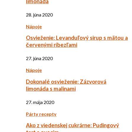
limonáda
28. júna 2020
Nápoje
Osvieženie: Levanduľový sirup s mätou a
červenými ríbezľami
27. júna 2020
Nápoje
Dokonalé osvieženie: Zázvorová
limonáda s malinami
27. mája 2020
Párty recepty
Ako z viedenskej cukrárne: Pudingový