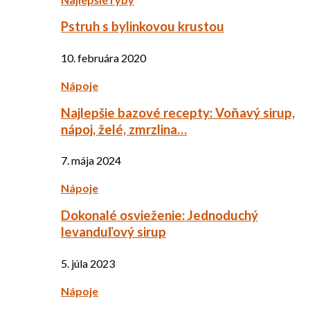
Pstruh s bylinkovou krustou
10. februára 2020
Nápoje
Najlepšie bazové recepty: Voňavý sirup,
nápoj, želé, zmrzlina…
7. mája 2024
Nápoje
Dokonalé osvieženie: Jednoduchý
levanduľový sirup
5. júla 2023
Nápoje