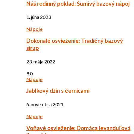
Náš rodinný poklad: Šumivý bazový nápoj
1. júna 2023
Nápoje
Dokonalé osvieženie: Tradičný bazový
sirup
23. mája 2022
9.0
Nápoje
Jablkový džin s černicami
6. novembra 2021
Nápoje
Voňavé osvieženie: Domáca levanduľová