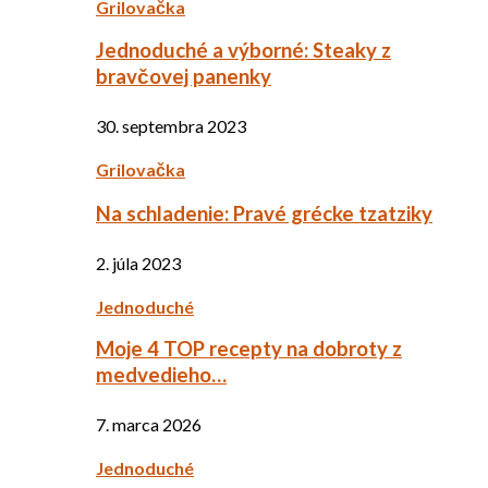
Grilovačka
Jednoduché a výborné: Steaky z
bravčovej panenky
30. septembra 2023
Grilovačka
Na schladenie: Pravé grécke tzatziky
2. júla 2023
Jednoduché
Moje 4 TOP recepty na dobroty z
medvedieho…
7. marca 2026
Jednoduché