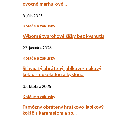
ovocné marhuľové…
8. júla 2025
Koláče a zákusky
Výborné tvarohové šišky bez kysnutia
22. januára 2026
Koláče a zákusky
Šťavnatý obrátený jablkovo-makový
koláč s čokoládou a kyslou…
3. októbra 2025
Koláče a zákusky
Famózny obrátený hruškovo-jablkový
koláč s karamelom a so…