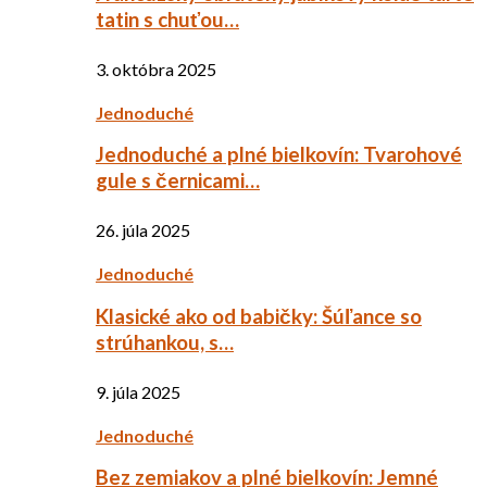
tatin s chuťou…
3. októbra 2025
Jednoduché
Jednoduché a plné bielkovín: Tvarohové
gule s černicami…
26. júla 2025
Jednoduché
Klasické ako od babičky: Šúľance so
strúhankou, s…
9. júla 2025
Jednoduché
Bez zemiakov a plné bielkovín: Jemné