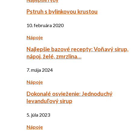
Pstruh s bylinkovou krustou
10. februára 2020
Nápoje
Najlepšie bazové recepty: Voňavý sirup,
nápoj, želé, zmrzlina…
7. mája 2024
Nápoje
Dokonalé osvieženie: Jednoduchý
levanduľový sirup
5. júla 2023
Nápoje