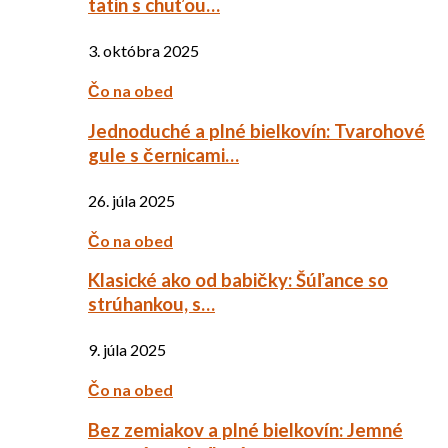
tatin s chuťou…
3. októbra 2025
Čo na obed
Jednoduché a plné bielkovín: Tvarohové
gule s černicami…
26. júla 2025
Čo na obed
Klasické ako od babičky: Šúľance so
strúhankou, s…
9. júla 2025
Čo na obed
Bez zemiakov a plné bielkovín: Jemné