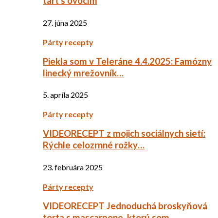
tart s ovocím
27. júna 2025
Párty recepty
Piekla som v Teleráne 4.4.2025: Famózny
linecký mrežovník…
5. apríla 2025
Párty recepty
VIDEORECEPT z mojich sociálnych sietí:
Rýchle celozrnné rožky…
23. februára 2025
Párty recepty
VIDEORECEPT Jednoduchá broskyňová
torta s mascarpone, ktorú som…