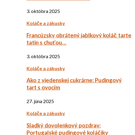
3. októbra 2025
Koláče a zákusky
Francúzsky obrátený jablkový koláč tarte
tatin s chuťou…
3. októbra 2025
Koláče a zákusky
Ako z viedenskej cukrárne: Pudingový
tart s ovocím
27. júna 2025
Koláče a zákusky
Sladký dovolenkový pozdrav:
Portugalské pudingové koláčiky