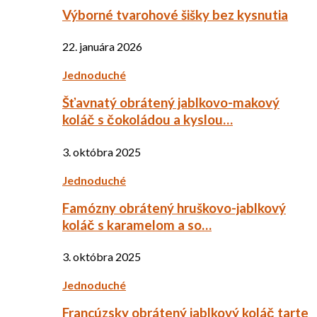
Výborné tvarohové šišky bez kysnutia
22. januára 2026
Jednoduché
Šťavnatý obrátený jablkovo-makový
koláč s čokoládou a kyslou…
3. októbra 2025
Jednoduché
Famózny obrátený hruškovo-jablkový
koláč s karamelom a so…
3. októbra 2025
Jednoduché
Francúzsky obrátený jablkový koláč tarte