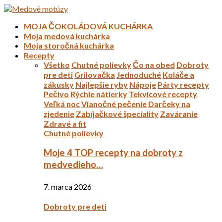
MOJA ČOKOLÁDOVÁ KUCHÁRKA
Moja medová kuchárka
Moja storočná kuchárka
Recepty
Všetko
Chutné polievky
Čo na obed
Dobroty
pre deti
Grilovačka
Jednoduché
Koláče a
zákusky
Najlepšie ryby
Nápoje
Párty recepty
Pečivo
Rýchle nátierky
Tekvicové recepty
Veľká noc
Vianočné pečenie
Darčeky na
zjedenie
Zabíjačkové špeciality
Zaváranie
Zdravé a fit
Chutné polievky
Moje 4 TOP recepty na dobroty z
medvedieho…
7. marca 2026
Dobroty pre deti