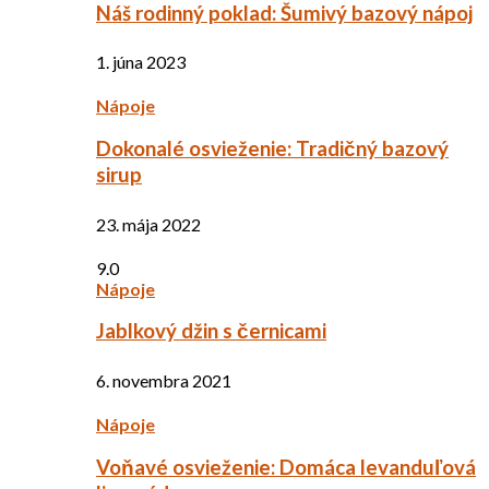
Náš rodinný poklad: Šumivý bazový nápoj
1. júna 2023
Nápoje
Dokonalé osvieženie: Tradičný bazový
sirup
23. mája 2022
9.0
Nápoje
Jablkový džin s černicami
6. novembra 2021
Nápoje
Voňavé osvieženie: Domáca levanduľová