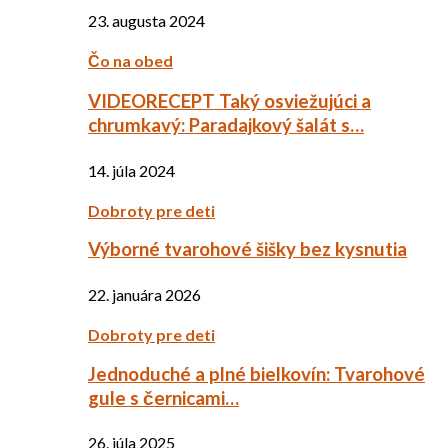
23. augusta 2024
Čo na obed
VIDEORECEPT Taký osviežujúci a
chrumkavý: Paradajkový šalát s…
14. júla 2024
Dobroty pre deti
Výborné tvarohové šišky bez kysnutia
22. januára 2026
Dobroty pre deti
Jednoduché a plné bielkovín: Tvarohové
gule s černicami…
26. júla 2025