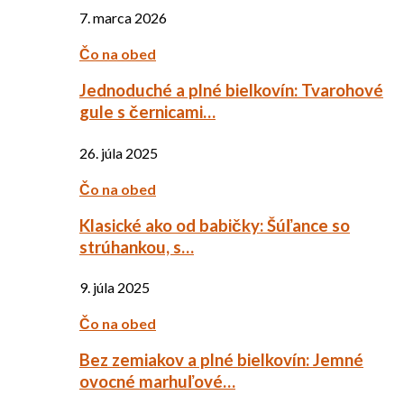
7. marca 2026
Čo na obed
Jednoduché a plné bielkovín: Tvarohové
gule s černicami…
26. júla 2025
Čo na obed
Klasické ako od babičky: Šúľance so
strúhankou, s…
9. júla 2025
Čo na obed
Bez zemiakov a plné bielkovín: Jemné
ovocné marhuľové…