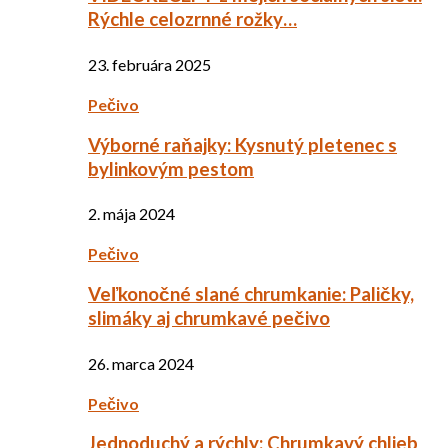
Rýchle celozrnné rožky…
23. februára 2025
Pečivo
Výborné raňajky: Kysnutý pletenec s
bylinkovým pestom
2. mája 2024
Pečivo
Veľkonočné slané chrumkanie: Paličky,
slimáky aj chrumkavé pečivo
26. marca 2024
Pečivo
Jednoduchý a rýchly: Chrumkavý chlieb