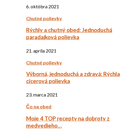
6. októbra 2021
Chutné polievky
Rýchly a chutný obed: Jednoduchá
paradajková polievka
21. apríla 2021
Chutné polievky
Výborná, jednoduchá a zdravá: Rýchla
cícerová polievka
23. marca 2021
Čo na obed
Moje 4 TOP recepty na dobroty z
medvedieho…