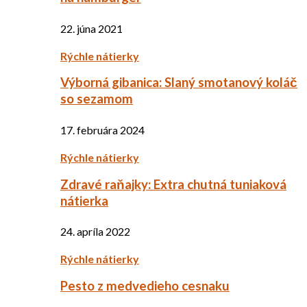
22. júna 2021
Rýchle nátierky
Výborná gibanica: Slaný smotanový koláč
so sezamom
17. februára 2024
Rýchle nátierky
Zdravé raňajky: Extra chutná tuniaková
nátierka
24. apríla 2022
Rýchle nátierky
Pesto z medvedieho cesnaku