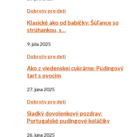
Dobroty pre deti
Klasické ako od babičky: Šúľance so
strúhankou, s…
9. júla 2025
Dobroty pre deti
Ako z viedenskej cukrárne: Pudingový
tart s ovocím
27. júna 2025
Dobroty pre deti
Sladký dovolenkový pozdrav:
Portugalské pudingové koláčiky
26. júna 2025