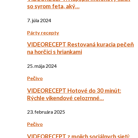
so syrom feta, aký…
7. júla 2024
Párty recepty
VIDEORECEPT Restovaná kuracia pečeň
na horčici s hriankami
25. mája 2024
Pečivo
VIDEORECEPT Hotové do 30 minút:
Rýchle vikendové celozrnné…
23. februára 2025
Pečivo
VIDEORECEPT z mojich sociálnych sietí: