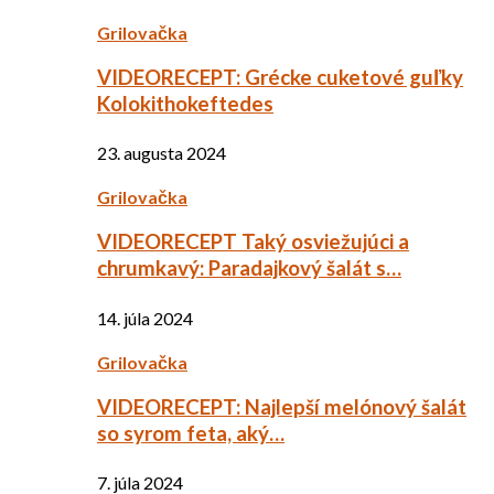
Grilovačka
VIDEORECEPT: Grécke cuketové guľky
Kolokithokeftedes
23. augusta 2024
Grilovačka
VIDEORECEPT Taký osviežujúci a
chrumkavý: Paradajkový šalát s…
14. júla 2024
Grilovačka
VIDEORECEPT: Najlepší melónový šalát
so syrom feta, aký…
7. júla 2024