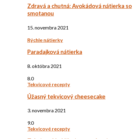
Zdravá a chutná: Avokádová nátierka so
smotanou
15. novembra 2021
Rýchle nátierky
Paradajková nátierka
8. októbra 2021
8.0
Tekvicové recepty
Úžasný tekvicový cheesecake
3. novembra 2021
9.0
Tekvicové recepty