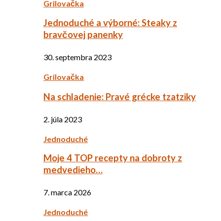
Grilovačka
Jednoduché a výborné: Steaky z
bravčovej panenky
30. septembra 2023
Grilovačka
Na schladenie: Pravé grécke tzatziky
2. júla 2023
Jednoduché
Moje 4 TOP recepty na dobroty z
medvedieho…
7. marca 2026
Jednoduché