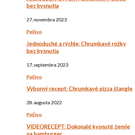
bez kysnutia
27. novembra 2023
Pečivo
Jednoduché a rýchle: Chrumkavé rožky
bez kysnutia
17. septembra 2023
Pečivo
Výborný recept: Chrumkavé pizza štangle
28. augusta 2022
Pečivo
VIDEORECEPT: Dokonalé kysnuté žemle
na hamburger