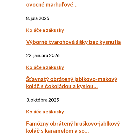
ovocné marhuľové…
8. júla 2025
Koláče a zákusky
Výborné tvarohové šišky bez kysnutia
22. januára 2026
Koláče a zákusky
Šťavnatý obrátený jablkovo-makový
koláč s čokoládou a kyslou…
3. októbra 2025
Koláče a zákusky
Famózny obrátený hruškovo-jablkový
koláč s karamelom a so…