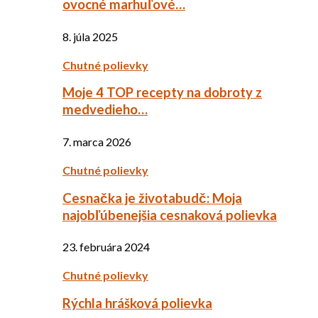
ovocné marhuľové…
8. júla 2025
Chutné polievky
Moje 4 TOP recepty na dobroty z
medvedieho…
7. marca 2026
Chutné polievky
Cesnačka je životabudč: Moja
najobľúbenejšia cesnaková polievka
23. februára 2024
Chutné polievky
Rýchla hrášková polievka