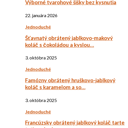
Výborné tvarohové šišky bez kysnutia
22. januára 2026
Jednoduché
Šťavnatý obrátený jablkovo-makový
koláč s čokoládou a kyslou…
3. októbra 2025
Jednoduché
Famózny obrátený hruškovo-jablkový
koláč s karamelom a so…
3. októbra 2025
Jednoduché
Francúzsky obrátený jablkový koláč tarte