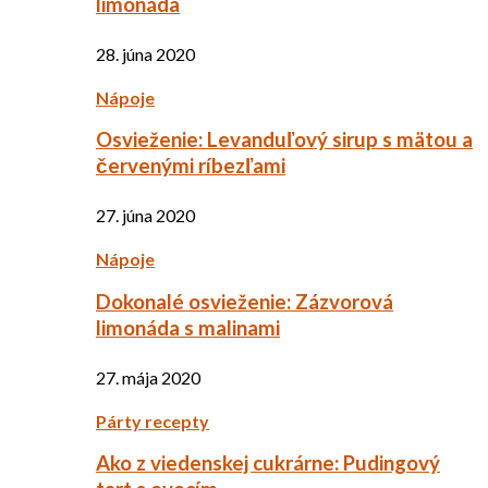
limonáda
28. júna 2020
Nápoje
Osvieženie: Levanduľový sirup s mätou a
červenými ríbezľami
27. júna 2020
Nápoje
Dokonalé osvieženie: Zázvorová
limonáda s malinami
27. mája 2020
Párty recepty
Ako z viedenskej cukrárne: Pudingový