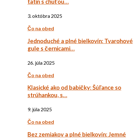
tatin s chuťou…
3. októbra 2025
Čo na obed
Jednoduché a plné bielkovín: Tvarohové
gule s černicami…
26. júla 2025
Čo na obed
Klasické ako od babičky: Šúľance so
strúhankou, s…
9. júla 2025
Čo na obed
Bez zemiakov a plné bielkovín: Jemné