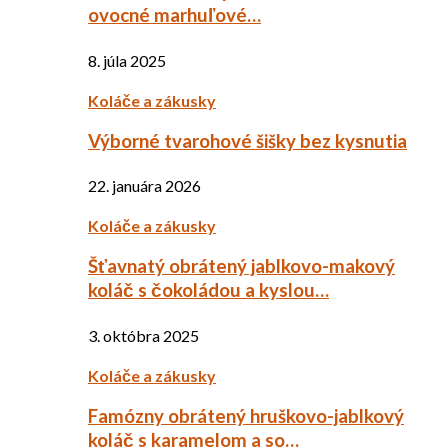
ovocné marhuľové…
8. júla 2025
Koláče a zákusky
Výborné tvarohové šišky bez kysnutia
22. januára 2026
Koláče a zákusky
Šťavnatý obrátený jablkovo-makový
koláč s čokoládou a kyslou…
3. októbra 2025
Koláče a zákusky
Famózny obrátený hruškovo-jablkový
koláč s karamelom a so…