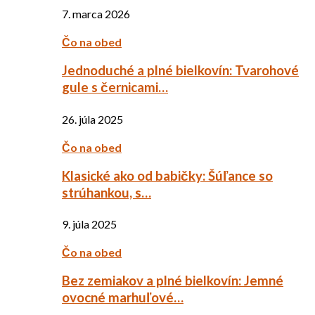
7. marca 2026
Čo na obed
Jednoduché a plné bielkovín: Tvarohové
gule s černicami…
26. júla 2025
Čo na obed
Klasické ako od babičky: Šúľance so
strúhankou, s…
9. júla 2025
Čo na obed
Bez zemiakov a plné bielkovín: Jemné
ovocné marhuľové…