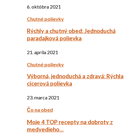
6. októbra 2021
Chutné polievky
Rýchly a chutný obed: Jednoduchá
paradajková polievka
21. apríla 2021
Chutné polievky
Výborná, jednoduchá a zdravá: Rýchla
cícerová polievka
23. marca 2021
Čo na obed
Moje 4 TOP recepty na dobroty z
medvedieho…