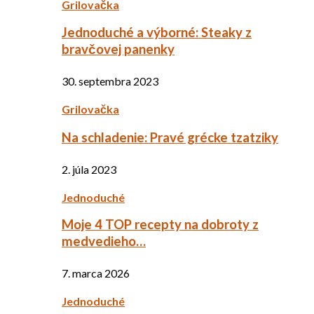
Grilovačka
Jednoduché a výborné: Steaky z
bravčovej panenky
30. septembra 2023
Grilovačka
Na schladenie: Pravé grécke tzatziky
2. júla 2023
Jednoduché
Moje 4 TOP recepty na dobroty z
medvedieho…
7. marca 2026
Jednoduché