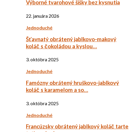
Výborné tvarohové šišky bez kysnutia
22. januára 2026
Jednoduché
Šťavnatý obrátený jablkovo-makový
koláč s čokoládou a kyslou…
3. októbra 2025
Jednoduché
Famózny obrátený hruškovo-jablkový
koláč s karamelom a so…
3. októbra 2025
Jednoduché
Francúzsky obrátený jablkový koláč tarte