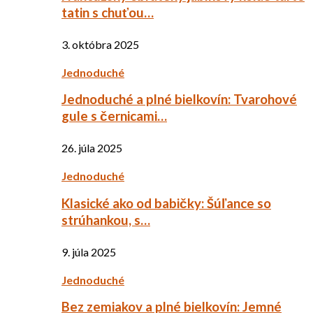
tatin s chuťou…
3. októbra 2025
Jednoduché
Jednoduché a plné bielkovín: Tvarohové
gule s černicami…
26. júla 2025
Jednoduché
Klasické ako od babičky: Šúľance so
strúhankou, s…
9. júla 2025
Jednoduché
Bez zemiakov a plné bielkovín: Jemné