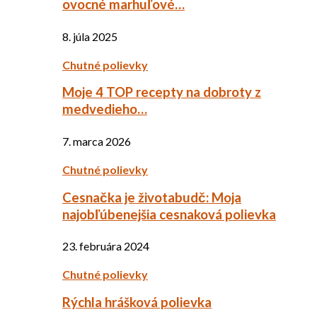
ovocné marhuľové…
8. júla 2025
Chutné polievky
Moje 4 TOP recepty na dobroty z
medvedieho…
7. marca 2026
Chutné polievky
Cesnačka je životabudč: Moja
najobľúbenejšia cesnaková polievka
23. februára 2024
Chutné polievky
Rýchla hrášková polievka