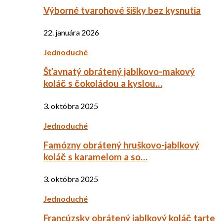
Výborné tvarohové šišky bez kysnutia
22. januára 2026
Jednoduché
Šťavnatý obrátený jablkovo-makový
koláč s čokoládou a kyslou…
3. októbra 2025
Jednoduché
Famózny obrátený hruškovo-jablkový
koláč s karamelom a so…
3. októbra 2025
Jednoduché
Francúzsky obrátený jablkový koláč tarte