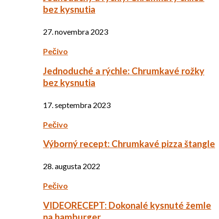
bez kysnutia
27. novembra 2023
Pečivo
Jednoduché a rýchle: Chrumkavé rožky
bez kysnutia
17. septembra 2023
Pečivo
Výborný recept: Chrumkavé pizza štangle
28. augusta 2022
Pečivo
VIDEORECEPT: Dokonalé kysnuté žemle
na hamburger