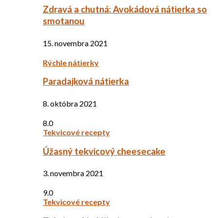
Zdravá a chutná: Avokádová nátierka so
smotanou
15. novembra 2021
Rýchle nátierky
Paradajková nátierka
8. októbra 2021
8.0
Tekvicové recepty
Úžasný tekvicový cheesecake
3. novembra 2021
9.0
Tekvicové recepty