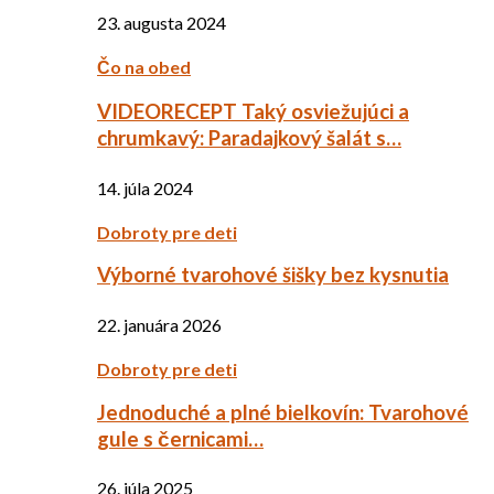
23. augusta 2024
Čo na obed
VIDEORECEPT Taký osviežujúci a
chrumkavý: Paradajkový šalát s…
14. júla 2024
Dobroty pre deti
Výborné tvarohové šišky bez kysnutia
22. januára 2026
Dobroty pre deti
Jednoduché a plné bielkovín: Tvarohové
gule s černicami…
26. júla 2025