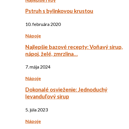
Pstruh s bylinkovou krustou
10. februára 2020
Nápoje
Najlepšie bazové recepty: Voňavý sirup,
nápoj, želé, zmrzlina…
7. mája 2024
Nápoje
Dokonalé osvieženie: Jednoduchý
levanduľový sirup
5. júla 2023
Nápoje