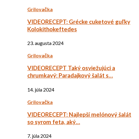
Grilovačka
VIDEORECEPT: Grécke cuketové guľky
Kolokithokeftedes
23. augusta 2024
Grilovačka
VIDEORECEPT Taký osviežujúci a
chrumkavý: Paradajkový šalát s…
14. júla 2024
Grilovačka
VIDEORECEPT: Najlepší melónový šalát
so syrom feta, aký…
7. júla 2024