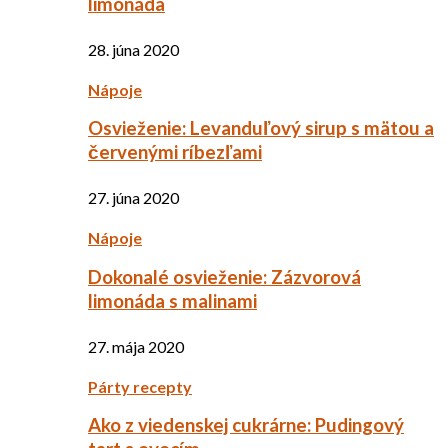
limonáda
28. júna 2020
Nápoje
Osvieženie: Levanduľový sirup s mätou a
červenými ríbezľami
27. júna 2020
Nápoje
Dokonalé osvieženie: Zázvorová
limonáda s malinami
27. mája 2020
Párty recepty
Ako z viedenskej cukrárne: Pudingový