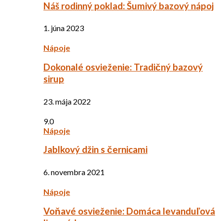
Náš rodinný poklad: Šumivý bazový nápoj
1. júna 2023
Nápoje
Dokonalé osvieženie: Tradičný bazový
sirup
23. mája 2022
9.0
Nápoje
Jablkový džin s černicami
6. novembra 2021
Nápoje
Voňavé osvieženie: Domáca levanduľová