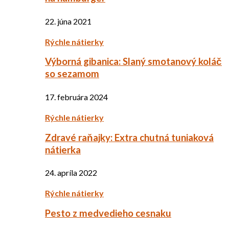
22. júna 2021
Rýchle nátierky
Výborná gibanica: Slaný smotanový koláč
so sezamom
17. februára 2024
Rýchle nátierky
Zdravé raňajky: Extra chutná tuniaková
nátierka
24. apríla 2022
Rýchle nátierky
Pesto z medvedieho cesnaku