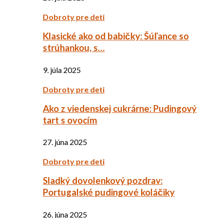
Dobroty pre deti
Klasické ako od babičky: Šúľance so
strúhankou, s…
9. júla 2025
Dobroty pre deti
Ako z viedenskej cukrárne: Pudingový
tart s ovocím
27. júna 2025
Dobroty pre deti
Sladký dovolenkový pozdrav:
Portugalské pudingové koláčiky
26. júna 2025