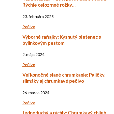
Rýchle celozrnné rožky…
23. februára 2025
Pečivo
Výborné raňajky: Kysnutý pletenec s
bylinkovým pestom
2. mája 2024
Pečivo
Veľkonočné slané chrumkanie: Paličky,
slimáky aj chrumkavé pečivo
26. marca 2024
Pečivo
Jednoduchý a rýchly: Chrumkavý chlieb