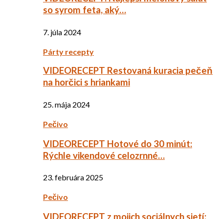
so syrom feta, aký…
7. júla 2024
Párty recepty
VIDEORECEPT Restovaná kuracia pečeň
na horčici s hriankami
25. mája 2024
Pečivo
VIDEORECEPT Hotové do 30 minút:
Rýchle vikendové celozrnné…
23. februára 2025
Pečivo
VIDEORECEPT z mojich sociálnych sietí: