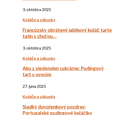
3. októbra 2025
Koláče a zákusky
Francúzsky obrátený jablkový koláč tarte
tatin s chuťou…
3. októbra 2025
Koláče a zákusky
Ako z viedenskej cukrárne: Pudingový
tart s ovocím
27. júna 2025
Koláče a zákusky
Sladký dovolenkový pozdrav:
Portugalské pudingové koláčiky