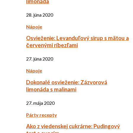
limonáda
28. júna 2020
Nápoje
Osvieženie: Levanduľový sirup s mätou a
červenými ríbezľami
27. júna 2020
Nápoje
Dokonalé osvieženie: Zázvorová
limonáda s malinami
27. mája 2020
Párty recepty
Ako z viedenskej cukrárne: Pudingový