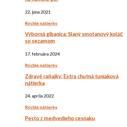
22. júna 2021
Rýchle nátierky
Výborná gibanica: Slaný smotanový koláč
so sezamom
17. februára 2024
Rýchle nátierky
Zdravé raňajky: Extra chutná tuniaková
nátierka
24. apríla 2022
Rýchle nátierky
Pesto z medvedieho cesnaku