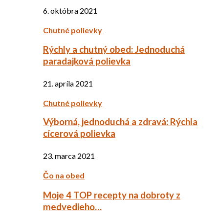
6. októbra 2021
Chutné polievky
Rýchly a chutný obed: Jednoduchá
paradajková polievka
21. apríla 2021
Chutné polievky
Výborná, jednoduchá a zdravá: Rýchla
cícerová polievka
23. marca 2021
Čo na obed
Moje 4 TOP recepty na dobroty z
medvedieho…