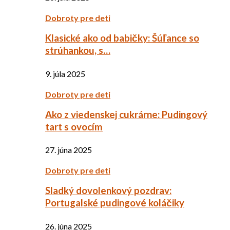
Dobroty pre deti
Klasické ako od babičky: Šúľance so
strúhankou, s…
9. júla 2025
Dobroty pre deti
Ako z viedenskej cukrárne: Pudingový
tart s ovocím
27. júna 2025
Dobroty pre deti
Sladký dovolenkový pozdrav:
Portugalské pudingové koláčiky
26. júna 2025