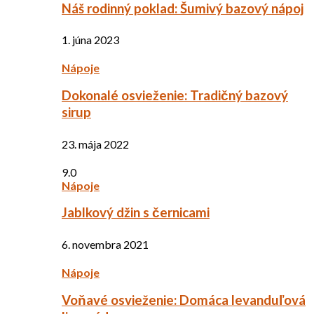
Náš rodinný poklad: Šumivý bazový nápoj
1. júna 2023
Nápoje
Dokonalé osvieženie: Tradičný bazový
sirup
23. mája 2022
9.0
Nápoje
Jablkový džin s černicami
6. novembra 2021
Nápoje
Voňavé osvieženie: Domáca levanduľová