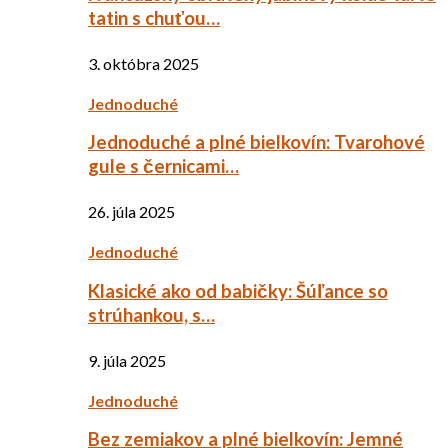
tatin s chuťou…
3. októbra 2025
Jednoduché
Jednoduché a plné bielkovín: Tvarohové
gule s černicami…
26. júla 2025
Jednoduché
Klasické ako od babičky: Šúľance so
strúhankou, s…
9. júla 2025
Jednoduché
Bez zemiakov a plné bielkovín: Jemné