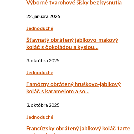
Výborné tvarohové šišky bez kysnutia
22. januára 2026
Jednoduché
Šťavnatý obrátený jablkovo-makový
koláč s čokoládou a kyslou…
3. októbra 2025
Jednoduché
Famózny obrátený hruškovo-jablkový
koláč s karamelom a so…
3. októbra 2025
Jednoduché
Francúzsky obrátený jablkový koláč tarte