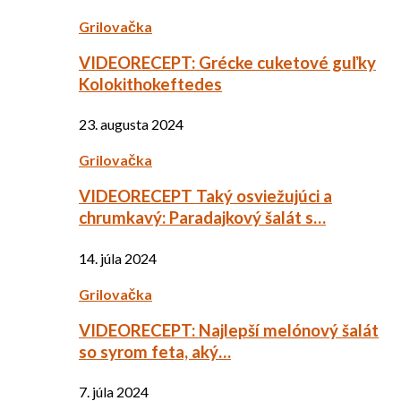
Grilovačka
VIDEORECEPT: Grécke cuketové guľky
Kolokithokeftedes
23. augusta 2024
Grilovačka
VIDEORECEPT Taký osviežujúci a
chrumkavý: Paradajkový šalát s…
14. júla 2024
Grilovačka
VIDEORECEPT: Najlepší melónový šalát
so syrom feta, aký…
7. júla 2024