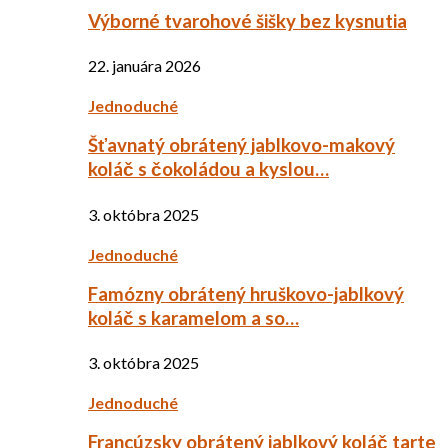
Výborné tvarohové šišky bez kysnutia
22. januára 2026
Jednoduché
Šťavnatý obrátený jablkovo-makový
koláč s čokoládou a kyslou…
3. októbra 2025
Jednoduché
Famózny obrátený hruškovo-jablkový
koláč s karamelom a so…
3. októbra 2025
Jednoduché
Francúzsky obrátený jablkový koláč tarte