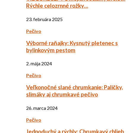
Rýchle celozrnné rožky…
23. februára 2025
Pečivo
Výborné raňajky: Kysnutý pletenec s
bylinkovým pestom
2. mája 2024
Pečivo
Veľkonočné slané chrumkanie: Paličky,
slimáky aj chrumkavé pečivo
26. marca 2024
Pečivo
Jednoduchý a rýchly: Chrumkavý chlieb