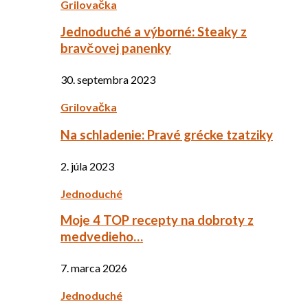
Grilovačka
Jednoduché a výborné: Steaky z
bravčovej panenky
30. septembra 2023
Grilovačka
Na schladenie: Pravé grécke tzatziky
2. júla 2023
Jednoduché
Moje 4 TOP recepty na dobroty z
medvedieho…
7. marca 2026
Jednoduché