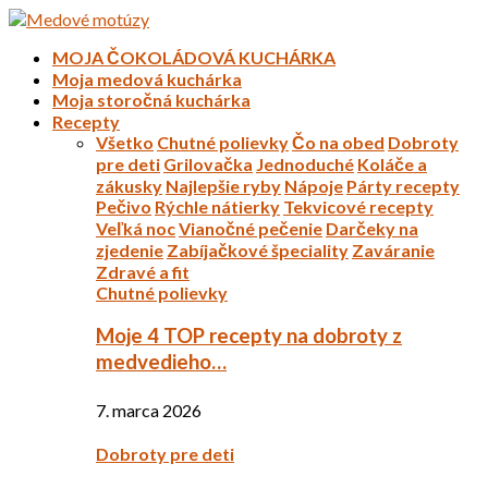
MOJA ČOKOLÁDOVÁ KUCHÁRKA
Moja medová kuchárka
Moja storočná kuchárka
Recepty
Všetko
Chutné polievky
Čo na obed
Dobroty
pre deti
Grilovačka
Jednoduché
Koláče a
zákusky
Najlepšie ryby
Nápoje
Párty recepty
Pečivo
Rýchle nátierky
Tekvicové recepty
Veľká noc
Vianočné pečenie
Darčeky na
zjedenie
Zabíjačkové špeciality
Zaváranie
Zdravé a fit
Chutné polievky
Moje 4 TOP recepty na dobroty z
medvedieho…
7. marca 2026
Dobroty pre deti