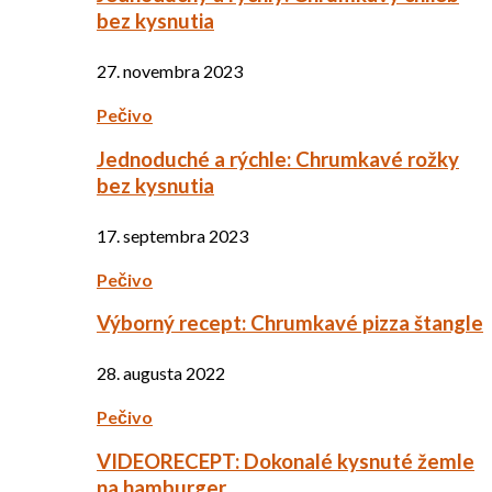
bez kysnutia
27. novembra 2023
Pečivo
Jednoduché a rýchle: Chrumkavé rožky
bez kysnutia
17. septembra 2023
Pečivo
Výborný recept: Chrumkavé pizza štangle
28. augusta 2022
Pečivo
VIDEORECEPT: Dokonalé kysnuté žemle
na hamburger