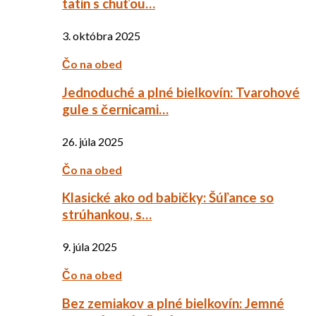
tatin s chuťou…
3. októbra 2025
Čo na obed
Jednoduché a plné bielkovín: Tvarohové
gule s černicami…
26. júla 2025
Čo na obed
Klasické ako od babičky: Šúľance so
strúhankou, s…
9. júla 2025
Čo na obed
Bez zemiakov a plné bielkovín: Jemné