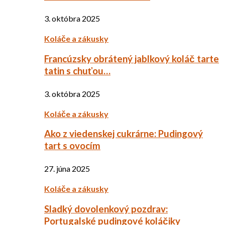
3. októbra 2025
Koláče a zákusky
Francúzsky obrátený jablkový koláč tarte
tatin s chuťou…
3. októbra 2025
Koláče a zákusky
Ako z viedenskej cukrárne: Pudingový
tart s ovocím
27. júna 2025
Koláče a zákusky
Sladký dovolenkový pozdrav:
Portugalské pudingové koláčiky