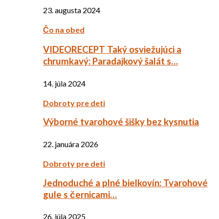
23. augusta 2024
Čo na obed
VIDEORECEPT Taký osviežujúci a
chrumkavý: Paradajkový šalát s…
14. júla 2024
Dobroty pre deti
Výborné tvarohové šišky bez kysnutia
22. januára 2026
Dobroty pre deti
Jednoduché a plné bielkovín: Tvarohové
gule s černicami…
26. júla 2025