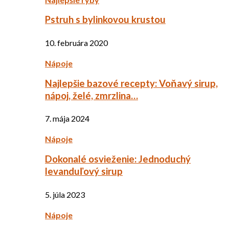
Pstruh s bylinkovou krustou
10. februára 2020
Nápoje
Najlepšie bazové recepty: Voňavý sirup,
nápoj, želé, zmrzlina…
7. mája 2024
Nápoje
Dokonalé osvieženie: Jednoduchý
levanduľový sirup
5. júla 2023
Nápoje