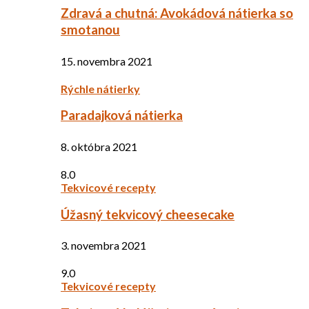
Zdravá a chutná: Avokádová nátierka so
smotanou
15. novembra 2021
Rýchle nátierky
Paradajková nátierka
8. októbra 2021
8.0
Tekvicové recepty
Úžasný tekvicový cheesecake
3. novembra 2021
9.0
Tekvicové recepty