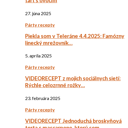
tart s ovocím
27. júna 2025
Párty recepty
Piekla som v Teleráne 4.4.2025: Famózny
linecký mrežovník…
5. apríla 2025
Párty recepty
VIDEORECEPT z mojich sociálnych sietí:
Rýchle celozrnné rožky…
23. februára 2025
Párty recepty
VIDEORECEPT Jednoduchá broskyňová
torta s mascarpone, ktorú som…