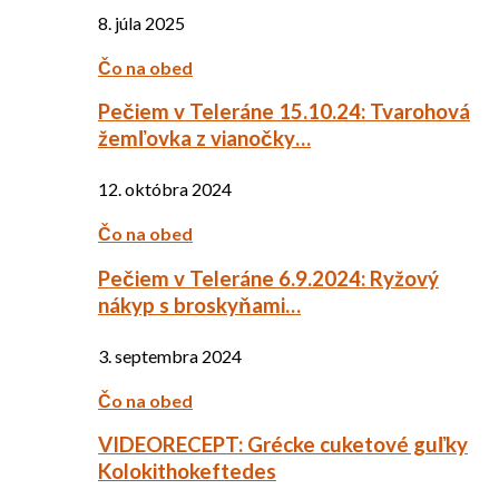
8. júla 2025
Čo na obed
Pečiem v Teleráne 15.10.24: Tvarohová
žemľovka z vianočky…
12. októbra 2024
Čo na obed
Pečiem v Teleráne 6.9.2024: Ryžový
nákyp s broskyňami…
3. septembra 2024
Čo na obed
VIDEORECEPT: Grécke cuketové guľky
Kolokithokeftedes