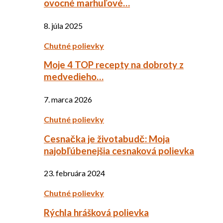
ovocné marhuľové…
8. júla 2025
Chutné polievky
Moje 4 TOP recepty na dobroty z
medvedieho…
7. marca 2026
Chutné polievky
Cesnačka je životabudč: Moja
najobľúbenejšia cesnaková polievka
23. februára 2024
Chutné polievky
Rýchla hrášková polievka