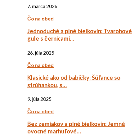
7. marca 2026
Čo na obed
Jednoduché a plné bielkovín: Tvarohové
gule s černicami…
26. júla 2025
Čo na obed
Klasické ako od babičky: Šúľance so
strúhankou, s…
9. júla 2025
Čo na obed
Bez zemiakov a plné bielkovín: Jemné
ovocné marhuľové…