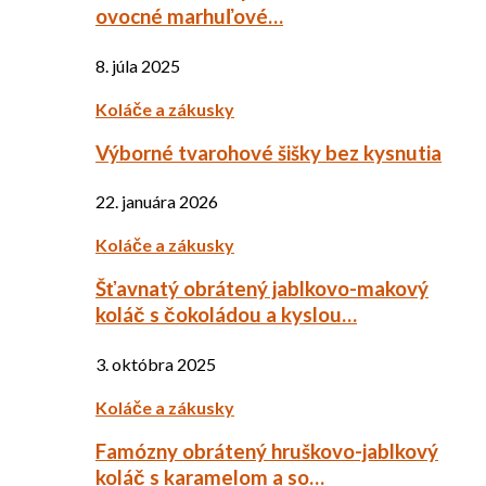
ovocné marhuľové…
8. júla 2025
Koláče a zákusky
Výborné tvarohové šišky bez kysnutia
22. januára 2026
Koláče a zákusky
Šťavnatý obrátený jablkovo-makový
koláč s čokoládou a kyslou…
3. októbra 2025
Koláče a zákusky
Famózny obrátený hruškovo-jablkový
koláč s karamelom a so…