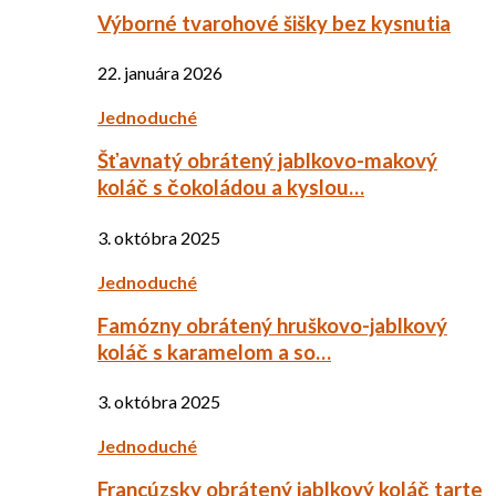
Výborné tvarohové šišky bez kysnutia
22. januára 2026
Jednoduché
Šťavnatý obrátený jablkovo-makový
koláč s čokoládou a kyslou…
3. októbra 2025
Jednoduché
Famózny obrátený hruškovo-jablkový
koláč s karamelom a so…
3. októbra 2025
Jednoduché
Francúzsky obrátený jablkový koláč tarte