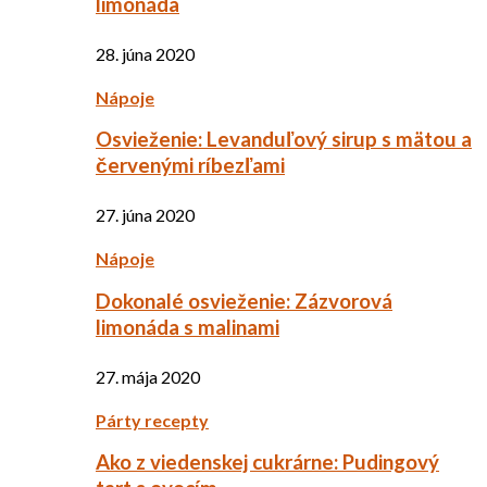
limonáda
28. júna 2020
Nápoje
Osvieženie: Levanduľový sirup s mätou a
červenými ríbezľami
27. júna 2020
Nápoje
Dokonalé osvieženie: Zázvorová
limonáda s malinami
27. mája 2020
Párty recepty
Ako z viedenskej cukrárne: Pudingový