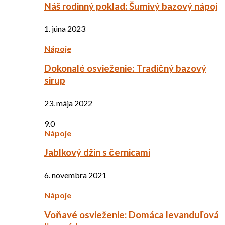
Náš rodinný poklad: Šumivý bazový nápoj
1. júna 2023
Nápoje
Dokonalé osvieženie: Tradičný bazový
sirup
23. mája 2022
9.0
Nápoje
Jablkový džin s černicami
6. novembra 2021
Nápoje
Voňavé osvieženie: Domáca levanduľová