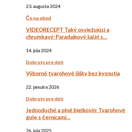
23. augusta 2024
Čo na obed
VIDEORECEPT Taký osviežujúci a
chrumkavý: Paradajkový šalát s…
14. júla 2024
Dobroty pre deti
Výborné tvarohové šišky bez kysnutia
22. januára 2026
Dobroty pre deti
Jednoduché a plné bielkovín: Tvarohové
gule s černicami…
26. júla 2025