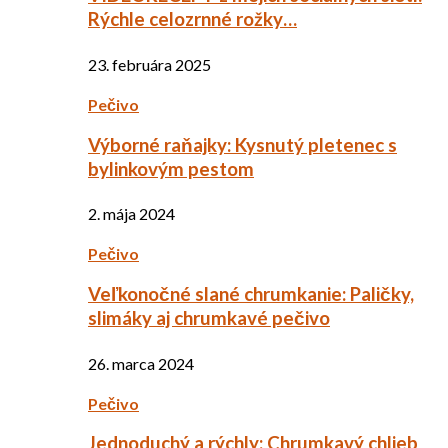
Rýchle celozrnné rožky…
23. februára 2025
Pečivo
Výborné raňajky: Kysnutý pletenec s
bylinkovým pestom
2. mája 2024
Pečivo
Veľkonočné slané chrumkanie: Paličky,
slimáky aj chrumkavé pečivo
26. marca 2024
Pečivo
Jednoduchý a rýchly: Chrumkavý chlieb