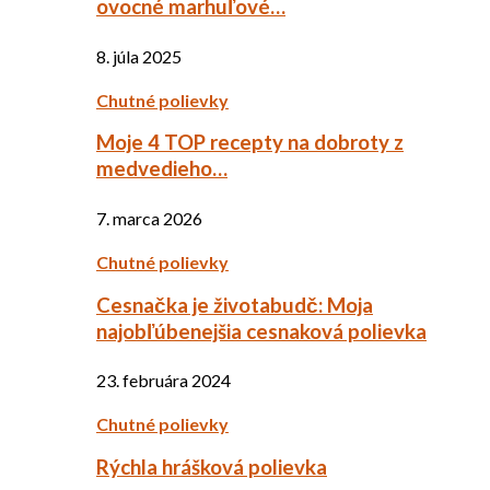
ovocné marhuľové…
8. júla 2025
Chutné polievky
Moje 4 TOP recepty na dobroty z
medvedieho…
7. marca 2026
Chutné polievky
Cesnačka je životabudč: Moja
najobľúbenejšia cesnaková polievka
23. februára 2024
Chutné polievky
Rýchla hrášková polievka