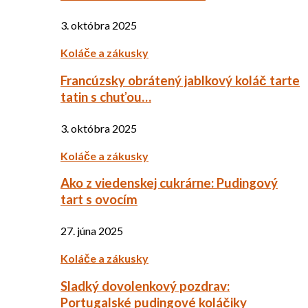
3. októbra 2025
Koláče a zákusky
Francúzsky obrátený jablkový koláč tarte
tatin s chuťou…
3. októbra 2025
Koláče a zákusky
Ako z viedenskej cukrárne: Pudingový
tart s ovocím
27. júna 2025
Koláče a zákusky
Sladký dovolenkový pozdrav:
Portugalské pudingové koláčiky