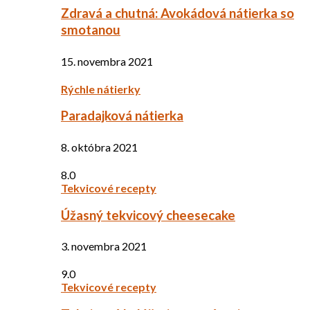
Zdravá a chutná: Avokádová nátierka so
smotanou
15. novembra 2021
Rýchle nátierky
Paradajková nátierka
8. októbra 2021
8.0
Tekvicové recepty
Úžasný tekvicový cheesecake
3. novembra 2021
9.0
Tekvicové recepty