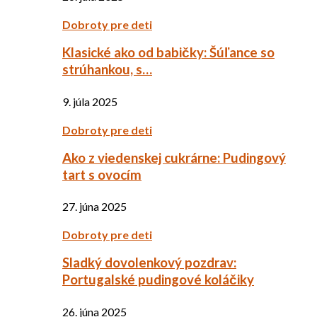
Dobroty pre deti
Klasické ako od babičky: Šúľance so
strúhankou, s…
9. júla 2025
Dobroty pre deti
Ako z viedenskej cukrárne: Pudingový
tart s ovocím
27. júna 2025
Dobroty pre deti
Sladký dovolenkový pozdrav:
Portugalské pudingové koláčiky
26. júna 2025