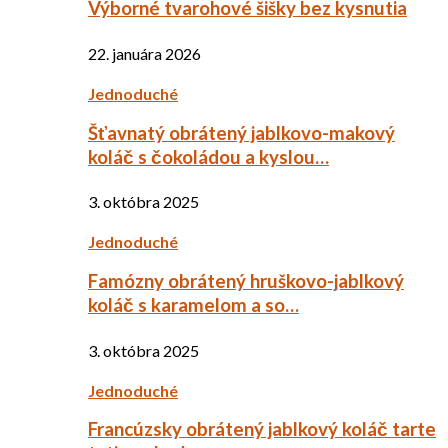
Výborné tvarohové šišky bez kysnutia
22. januára 2026
Jednoduché
Šťavnatý obrátený jablkovo-makový
koláč s čokoládou a kyslou…
3. októbra 2025
Jednoduché
Famózny obrátený hruškovo-jablkový
koláč s karamelom a so…
3. októbra 2025
Jednoduché
Francúzsky obrátený jablkový koláč tarte