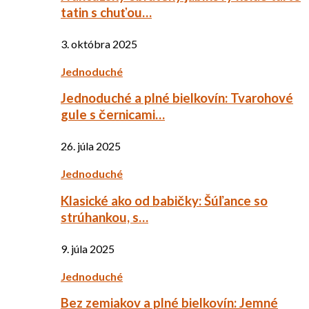
tatin s chuťou…
3. októbra 2025
Jednoduché
Jednoduché a plné bielkovín: Tvarohové
gule s černicami…
26. júla 2025
Jednoduché
Klasické ako od babičky: Šúľance so
strúhankou, s…
9. júla 2025
Jednoduché
Bez zemiakov a plné bielkovín: Jemné