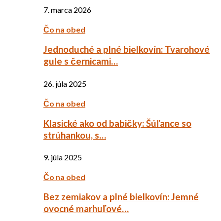
7. marca 2026
Čo na obed
Jednoduché a plné bielkovín: Tvarohové
gule s černicami…
26. júla 2025
Čo na obed
Klasické ako od babičky: Šúľance so
strúhankou, s…
9. júla 2025
Čo na obed
Bez zemiakov a plné bielkovín: Jemné
ovocné marhuľové…