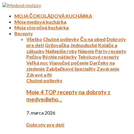
MOJA ČOKOLÁDOVÁ KUCHÁRKA
Moja medová kuchárka
Moja storočná kuchárka
Recepty
Všetko
Chutné polievky
Čo na obed
Dobroty
pre deti
Grilovačka
Jednoduché
Koláče a
zákusky
Najlepšie ryby
Nápoje
Párty recepty
Pečivo
Rýchle nátierky
Tekvicové recepty
Veľká noc
Vianočné pečenie
Darčeky na
zjedenie
Zabíjačkové špeciality
Zaváranie
Zdravé a fit
Chutné polievky
Moje 4 TOP recepty na dobroty z
medvedieho…
7. marca 2026
Dobroty pre deti