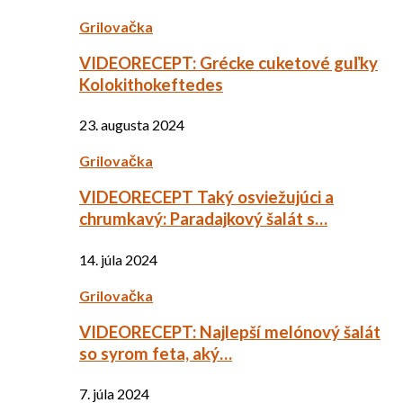
Grilovačka
VIDEORECEPT: Grécke cuketové guľky
Kolokithokeftedes
23. augusta 2024
Grilovačka
VIDEORECEPT Taký osviežujúci a
chrumkavý: Paradajkový šalát s…
14. júla 2024
Grilovačka
VIDEORECEPT: Najlepší melónový šalát
so syrom feta, aký…
7. júla 2024