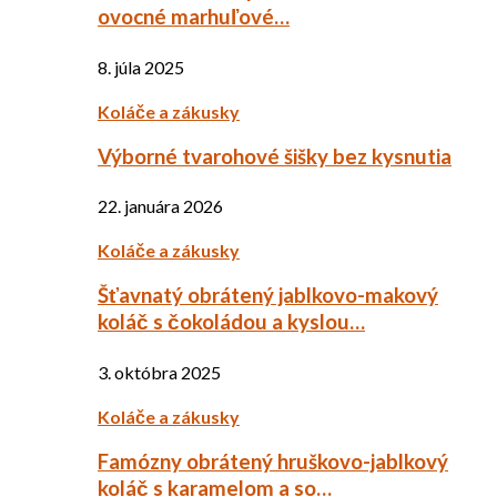
ovocné marhuľové…
8. júla 2025
Koláče a zákusky
Výborné tvarohové šišky bez kysnutia
22. januára 2026
Koláče a zákusky
Šťavnatý obrátený jablkovo-makový
koláč s čokoládou a kyslou…
3. októbra 2025
Koláče a zákusky
Famózny obrátený hruškovo-jablkový
koláč s karamelom a so…