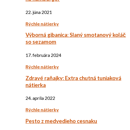
22. júna 2021
Rýchle nátierky
Výborná gibanica: Slaný smotanový koláč
so sezamom
17. februára 2024
Rýchle nátierky
Zdravé raňajky: Extra chutná tuniaková
nátierka
24. apríla 2022
Rýchle nátierky
Pesto z medvedieho cesnaku