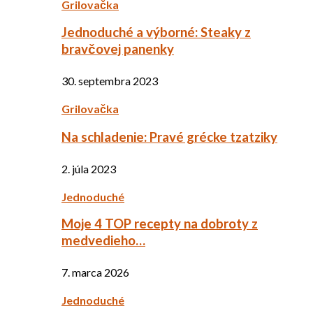
Grilovačka
Jednoduché a výborné: Steaky z
bravčovej panenky
30. septembra 2023
Grilovačka
Na schladenie: Pravé grécke tzatziky
2. júla 2023
Jednoduché
Moje 4 TOP recepty na dobroty z
medvedieho…
7. marca 2026
Jednoduché