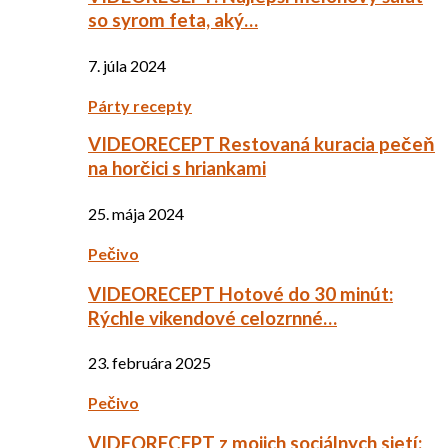
so syrom feta, aký…
7. júla 2024
Párty recepty
VIDEORECEPT Restovaná kuracia pečeň
na horčici s hriankami
25. mája 2024
Pečivo
VIDEORECEPT Hotové do 30 minút:
Rýchle vikendové celozrnné…
23. februára 2025
Pečivo
VIDEORECEPT z mojich sociálnych sietí: