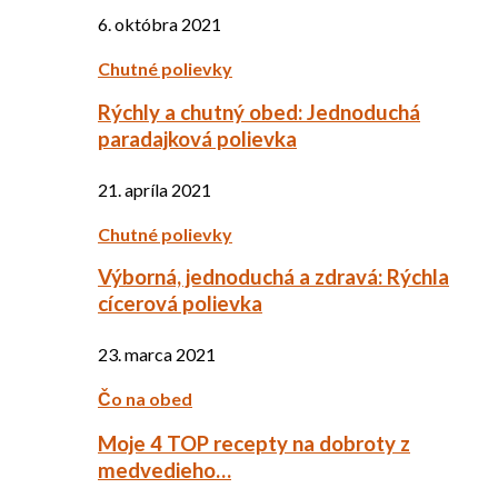
6. októbra 2021
Chutné polievky
Rýchly a chutný obed: Jednoduchá
paradajková polievka
21. apríla 2021
Chutné polievky
Výborná, jednoduchá a zdravá: Rýchla
cícerová polievka
23. marca 2021
Čo na obed
Moje 4 TOP recepty na dobroty z
medvedieho…