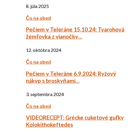
8. júla 2025
Čo na obed
Pečiem v Teleráne 15.10.24: Tvarohová
žemľovka z vianočky…
12. októbra 2024
Čo na obed
Pečiem v Teleráne 6.9.2024: Ryžový
nákyp s broskyňami…
3. septembra 2024
Čo na obed
VIDEORECEPT: Grécke cuketové guľky
Kolokithokeftedes