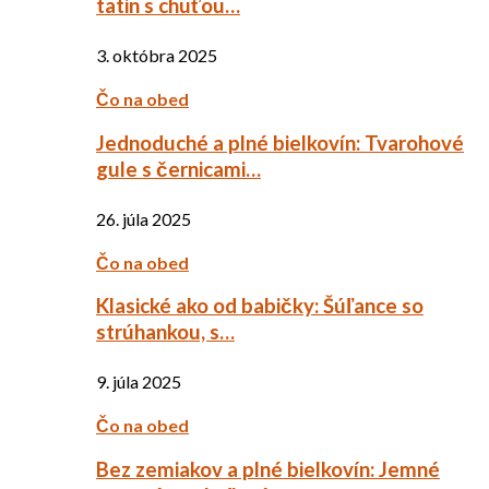
tatin s chuťou…
3. októbra 2025
Čo na obed
Jednoduché a plné bielkovín: Tvarohové
gule s černicami…
26. júla 2025
Čo na obed
Klasické ako od babičky: Šúľance so
strúhankou, s…
9. júla 2025
Čo na obed
Bez zemiakov a plné bielkovín: Jemné