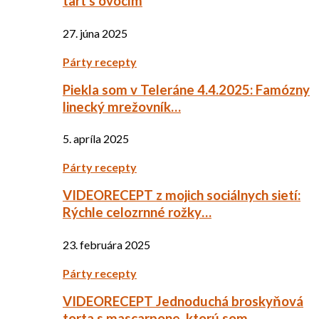
tart s ovocím
27. júna 2025
Párty recepty
Piekla som v Teleráne 4.4.2025: Famózny
linecký mrežovník…
5. apríla 2025
Párty recepty
VIDEORECEPT z mojich sociálnych sietí:
Rýchle celozrnné rožky…
23. februára 2025
Párty recepty
VIDEORECEPT Jednoduchá broskyňová
torta s mascarpone, ktorú som…