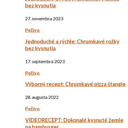
bez kysnutia
27. novembra 2023
Pečivo
Jednoduché a rýchle: Chrumkavé rožky
bez kysnutia
17. septembra 2023
Pečivo
Výborný recept: Chrumkavé pizza štangle
28. augusta 2022
Pečivo
VIDEORECEPT: Dokonalé kysnuté žemle
na hamburger