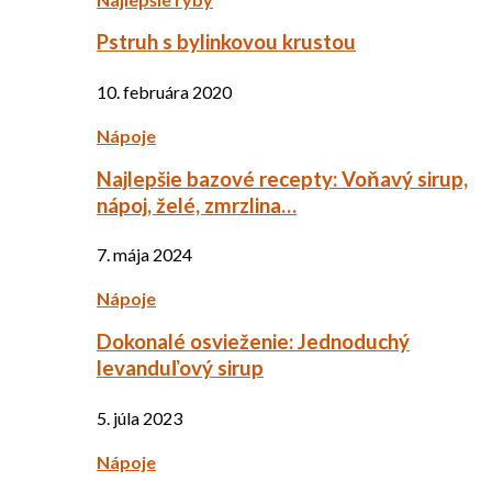
Pstruh s bylinkovou krustou
10. februára 2020
Nápoje
Najlepšie bazové recepty: Voňavý sirup,
nápoj, želé, zmrzlina…
7. mája 2024
Nápoje
Dokonalé osvieženie: Jednoduchý
levanduľový sirup
5. júla 2023
Nápoje