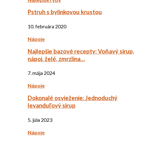
Pstruh s bylinkovou krustou
10. februára 2020
Nápoje
Najlepšie bazové recepty: Voňavý sirup,
nápoj, želé, zmrzlina…
7. mája 2024
Nápoje
Dokonalé osvieženie: Jednoduchý
levanduľový sirup
5. júla 2023
Nápoje