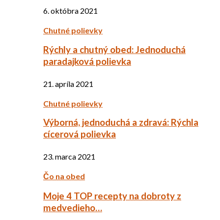
6. októbra 2021
Chutné polievky
Rýchly a chutný obed: Jednoduchá
paradajková polievka
21. apríla 2021
Chutné polievky
Výborná, jednoduchá a zdravá: Rýchla
cícerová polievka
23. marca 2021
Čo na obed
Moje 4 TOP recepty na dobroty z
medvedieho…