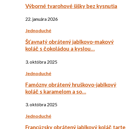
Výborné tvarohové šišky bez kysnutia
22. januára 2026
Jednoduché
Šťavnatý obrátený jablkovo-makový
koláč s čokoládou a kyslou…
3. októbra 2025
Jednoduché
Famózny obrátený hruškovo-jablkový
koláč s karamelom a so…
3. októbra 2025
Jednoduché
Francúzsky obrátený jablkový koláč tarte