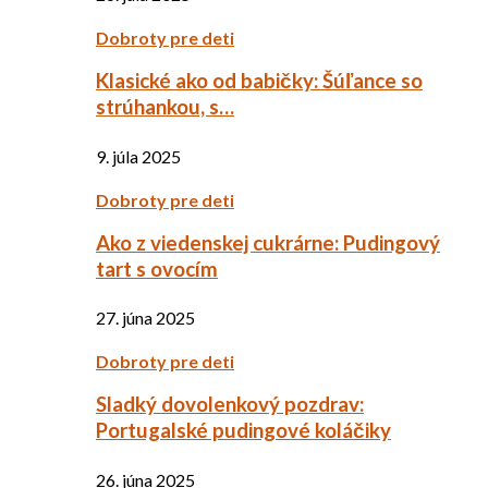
Dobroty pre deti
Klasické ako od babičky: Šúľance so
strúhankou, s…
9. júla 2025
Dobroty pre deti
Ako z viedenskej cukrárne: Pudingový
tart s ovocím
27. júna 2025
Dobroty pre deti
Sladký dovolenkový pozdrav:
Portugalské pudingové koláčiky
26. júna 2025