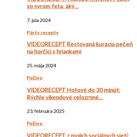
so syrom feta, aký…
7. júla 2024
Párty recepty
VIDEORECEPT Restovaná kuracia pečeň
na horčici s hriankami
25. mája 2024
Pečivo
VIDEORECEPT Hotové do 30 minút:
Rýchle vikendové celozrnné…
23. februára 2025
Pečivo
VIDEORECEPT z mojich sociálnych sietí: