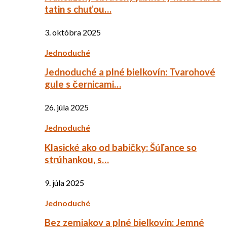
tatin s chuťou…
3. októbra 2025
Jednoduché
Jednoduché a plné bielkovín: Tvarohové
gule s černicami…
26. júla 2025
Jednoduché
Klasické ako od babičky: Šúľance so
strúhankou, s…
9. júla 2025
Jednoduché
Bez zemiakov a plné bielkovín: Jemné