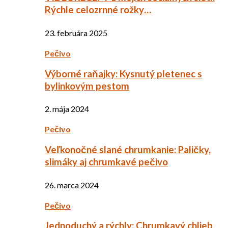
Rýchle celozrnné rožky…
23. februára 2025
Pečivo
Výborné raňajky: Kysnutý pletenec s
bylinkovým pestom
2. mája 2024
Pečivo
Veľkonočné slané chrumkanie: Paličky,
slimáky aj chrumkavé pečivo
26. marca 2024
Pečivo
Jednoduchý a rýchly: Chrumkavý chlieb