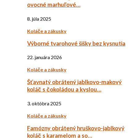
ovocné marhuľové…
8. júla 2025
Koláče a zákusky
Výborné tvarohové šišky bez kysnutia
22. januára 2026
Koláče a zákusky
Šťavnatý obrátený jablkovo-makový
koláč s čokoládou a kyslou…
3. októbra 2025
Koláče a zákusky
Famózny obrátený hruškovo-jablkový
koláč s karamelom a so…