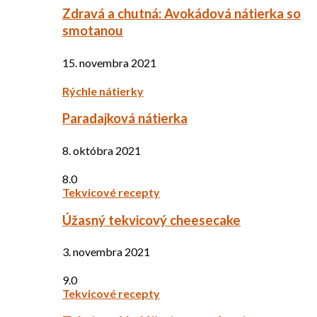
Zdravá a chutná: Avokádová nátierka so
smotanou
15. novembra 2021
Rýchle nátierky
Paradajková nátierka
8. októbra 2021
8.0
Tekvicové recepty
Úžasný tekvicový cheesecake
3. novembra 2021
9.0
Tekvicové recepty