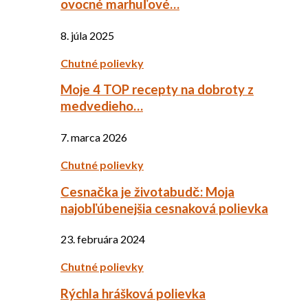
ovocné marhuľové…
8. júla 2025
Chutné polievky
Moje 4 TOP recepty na dobroty z
medvedieho…
7. marca 2026
Chutné polievky
Cesnačka je životabudč: Moja
najobľúbenejšia cesnaková polievka
23. februára 2024
Chutné polievky
Rýchla hrášková polievka