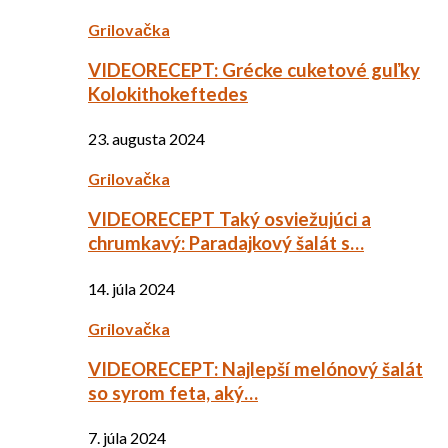
Grilovačka
VIDEORECEPT: Grécke cuketové guľky
Kolokithokeftedes
23. augusta 2024
Grilovačka
VIDEORECEPT Taký osviežujúci a
chrumkavý: Paradajkový šalát s…
14. júla 2024
Grilovačka
VIDEORECEPT: Najlepší melónový šalát
so syrom feta, aký…
7. júla 2024