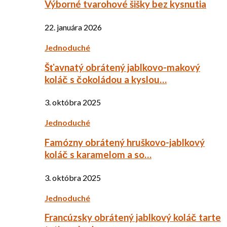
Výborné tvarohové šišky bez kysnutia
22. januára 2026
Jednoduché
Šťavnatý obrátený jablkovo-makový
koláč s čokoládou a kyslou…
3. októbra 2025
Jednoduché
Famózny obrátený hruškovo-jablkový
koláč s karamelom a so…
3. októbra 2025
Jednoduché
Francúzsky obrátený jablkový koláč tarte