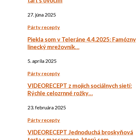
tart s ovocím
27. júna 2025
Párty recepty
Piekla som v Teleráne 4.4.2025: Famózny
linecký mrežovník…
5. apríla 2025
Párty recepty
VIDEORECEPT z mojich sociálnych sietí:
Rýchle celozrnné rožky…
23. februára 2025
Párty recepty
VIDEORECEPT Jednoduchá broskyňová
torta s mascarpone, ktorú som…