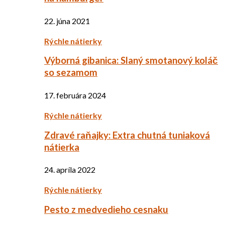
22. júna 2021
Rýchle nátierky
Výborná gibanica: Slaný smotanový koláč
so sezamom
17. februára 2024
Rýchle nátierky
Zdravé raňajky: Extra chutná tuniaková
nátierka
24. apríla 2022
Rýchle nátierky
Pesto z medvedieho cesnaku