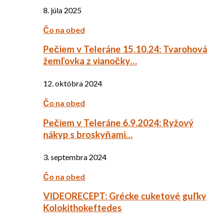
8. júla 2025
Čo na obed
Pečiem v Teleráne 15.10.24: Tvarohová
žemľovka z vianočky…
12. októbra 2024
Čo na obed
Pečiem v Teleráne 6.9.2024: Ryžový
nákyp s broskyňami…
3. septembra 2024
Čo na obed
VIDEORECEPT: Grécke cuketové guľky
Kolokithokeftedes