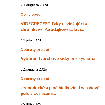
23. augusta 2024
Čo na obed
VIDEORECEPT Taký osviežujúci a
chrumkavý: Paradajkový šalát s…
14. júla 2024
Dobroty pre deti
Výborné tvarohové šišky bez kysnutia
22. januára 2026
Dobroty pre deti
Jednoduché a plné bielkovín: Tvarohové
gule s černicami…
26. júla 2025