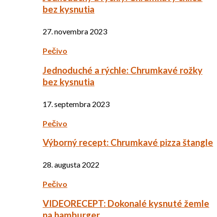
bez kysnutia
27. novembra 2023
Pečivo
Jednoduché a rýchle: Chrumkavé rožky
bez kysnutia
17. septembra 2023
Pečivo
Výborný recept: Chrumkavé pizza štangle
28. augusta 2022
Pečivo
VIDEORECEPT: Dokonalé kysnuté žemle
na hamburger