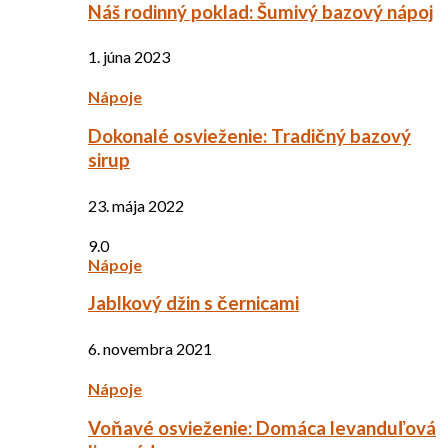
Náš rodinný poklad: Šumivý bazový nápoj
1. júna 2023
Nápoje
Dokonalé osvieženie: Tradičný bazový
sirup
23. mája 2022
9.0
Nápoje
Jablkový džin s černicami
6. novembra 2021
Nápoje
Voňavé osvieženie: Domáca levanduľová