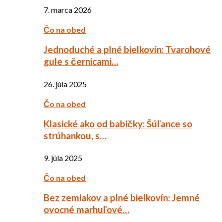
7. marca 2026
Čo na obed
Jednoduché a plné bielkovín: Tvarohové
gule s černicami…
26. júla 2025
Čo na obed
Klasické ako od babičky: Šúľance so
strúhankou, s…
9. júla 2025
Čo na obed
Bez zemiakov a plné bielkovín: Jemné
ovocné marhuľové…