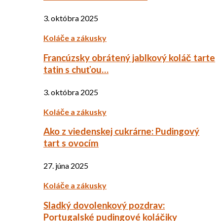
3. októbra 2025
Koláče a zákusky
Francúzsky obrátený jablkový koláč tarte
tatin s chuťou…
3. októbra 2025
Koláče a zákusky
Ako z viedenskej cukrárne: Pudingový
tart s ovocím
27. júna 2025
Koláče a zákusky
Sladký dovolenkový pozdrav:
Portugalské pudingové koláčiky