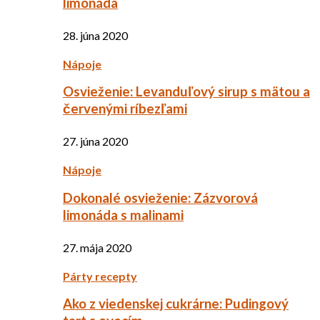
limonáda
28. júna 2020
Nápoje
Osvieženie: Levanduľový sirup s mätou a
červenými ríbezľami
27. júna 2020
Nápoje
Dokonalé osvieženie: Zázvorová
limonáda s malinami
27. mája 2020
Párty recepty
Ako z viedenskej cukrárne: Pudingový