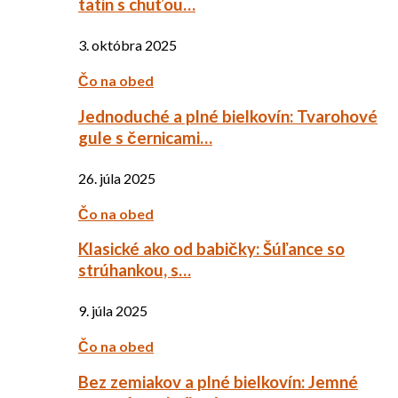
tatin s chuťou…
3. októbra 2025
Čo na obed
Jednoduché a plné bielkovín: Tvarohové
gule s černicami…
26. júla 2025
Čo na obed
Klasické ako od babičky: Šúľance so
strúhankou, s…
9. júla 2025
Čo na obed
Bez zemiakov a plné bielkovín: Jemné