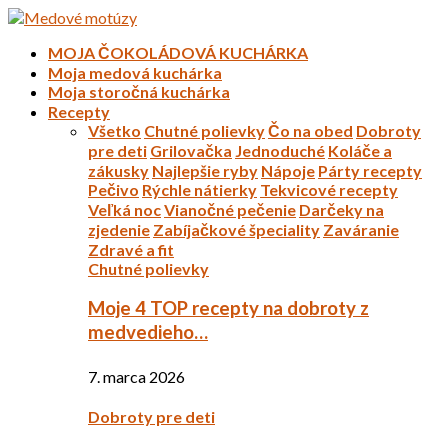
MOJA ČOKOLÁDOVÁ KUCHÁRKA
Moja medová kuchárka
Moja storočná kuchárka
Recepty
Všetko
Chutné polievky
Čo na obed
Dobroty
pre deti
Grilovačka
Jednoduché
Koláče a
zákusky
Najlepšie ryby
Nápoje
Párty recepty
Pečivo
Rýchle nátierky
Tekvicové recepty
Veľká noc
Vianočné pečenie
Darčeky na
zjedenie
Zabíjačkové špeciality
Zaváranie
Zdravé a fit
Chutné polievky
Moje 4 TOP recepty na dobroty z
medvedieho…
7. marca 2026
Dobroty pre deti