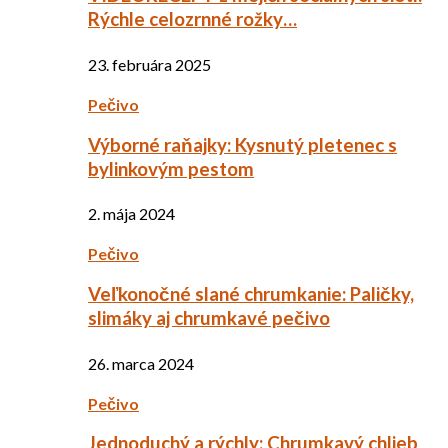
Rýchle celozrnné rožky…
23. februára 2025
Pečivo
Výborné raňajky: Kysnutý pletenec s
bylinkovým pestom
2. mája 2024
Pečivo
Veľkonočné slané chrumkanie: Paličky,
slimáky aj chrumkavé pečivo
26. marca 2024
Pečivo
Jednoduchý a rýchly: Chrumkavý chlieb