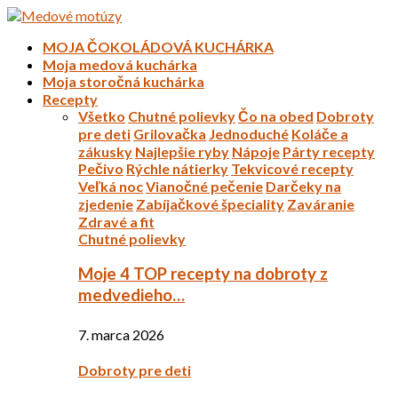
MOJA ČOKOLÁDOVÁ KUCHÁRKA
Moja medová kuchárka
Moja storočná kuchárka
Recepty
Všetko
Chutné polievky
Čo na obed
Dobroty
pre deti
Grilovačka
Jednoduché
Koláče a
zákusky
Najlepšie ryby
Nápoje
Párty recepty
Pečivo
Rýchle nátierky
Tekvicové recepty
Veľká noc
Vianočné pečenie
Darčeky na
zjedenie
Zabíjačkové špeciality
Zaváranie
Zdravé a fit
Chutné polievky
Moje 4 TOP recepty na dobroty z
medvedieho…
7. marca 2026
Dobroty pre deti