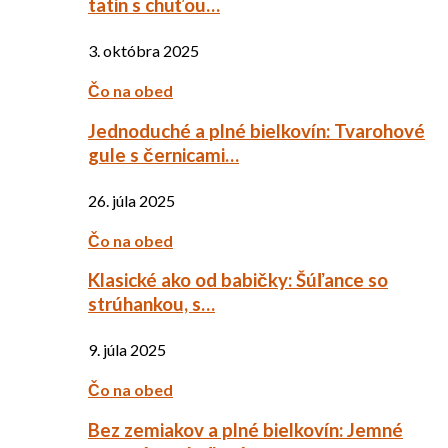
tatin s chuťou…
3. októbra 2025
Čo na obed
Jednoduché a plné bielkovín: Tvarohové
gule s černicami…
26. júla 2025
Čo na obed
Klasické ako od babičky: Šúľance so
strúhankou, s…
9. júla 2025
Čo na obed
Bez zemiakov a plné bielkovín: Jemné