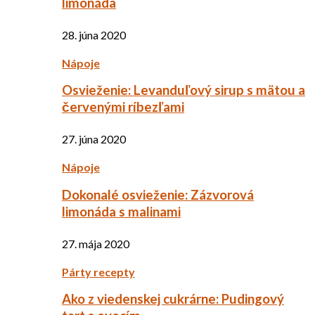
limonáda
28. júna 2020
Nápoje
Osvieženie: Levanduľový sirup s mätou a
červenými ríbezľami
27. júna 2020
Nápoje
Dokonalé osvieženie: Zázvorová
limonáda s malinami
27. mája 2020
Párty recepty
Ako z viedenskej cukrárne: Pudingový