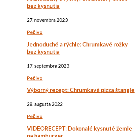
bez kysnutia
27. novembra 2023
Pečivo
Jednoduché a rýchle: Chrumkavé rožky
bez kysnutia
17. septembra 2023
Pečivo
Výborný recept: Chrumkavé pizza štangle
28. augusta 2022
Pečivo
VIDEORECEPT: Dokonalé kysnuté žemle
na hamburger