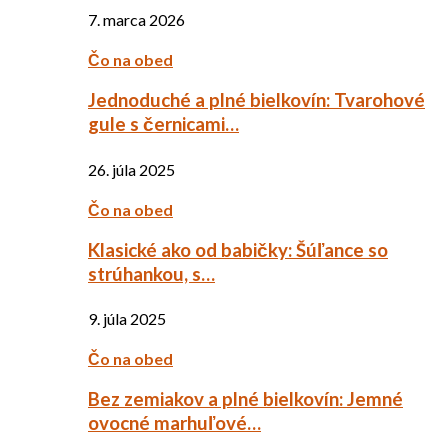
7. marca 2026
Čo na obed
Jednoduché a plné bielkovín: Tvarohové
gule s černicami…
26. júla 2025
Čo na obed
Klasické ako od babičky: Šúľance so
strúhankou, s…
9. júla 2025
Čo na obed
Bez zemiakov a plné bielkovín: Jemné
ovocné marhuľové…