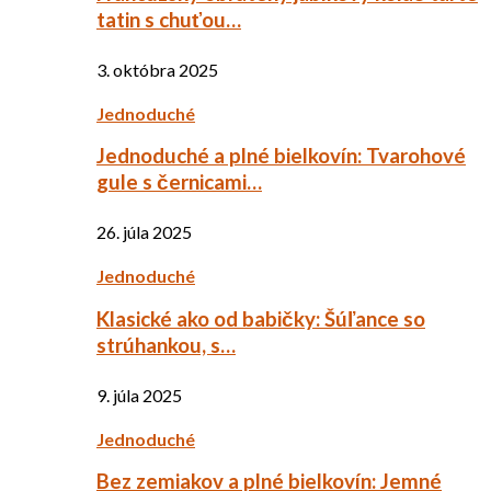
tatin s chuťou…
3. októbra 2025
Jednoduché
Jednoduché a plné bielkovín: Tvarohové
gule s černicami…
26. júla 2025
Jednoduché
Klasické ako od babičky: Šúľance so
strúhankou, s…
9. júla 2025
Jednoduché
Bez zemiakov a plné bielkovín: Jemné