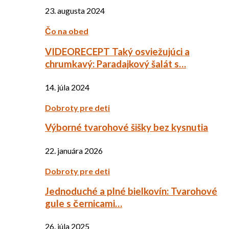
23. augusta 2024
Čo na obed
VIDEORECEPT Taký osviežujúci a
chrumkavý: Paradajkový šalát s…
14. júla 2024
Dobroty pre deti
Výborné tvarohové šišky bez kysnutia
22. januára 2026
Dobroty pre deti
Jednoduché a plné bielkovín: Tvarohové
gule s černicami…
26. júla 2025