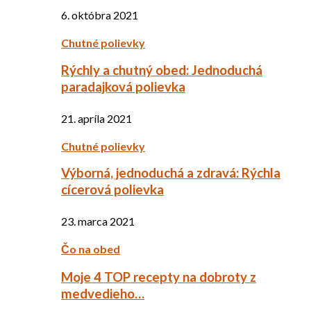
6. októbra 2021
Chutné polievky
Rýchly a chutný obed: Jednoduchá
paradajková polievka
21. apríla 2021
Chutné polievky
Výborná, jednoduchá a zdravá: Rýchla
cícerová polievka
23. marca 2021
Čo na obed
Moje 4 TOP recepty na dobroty z
medvedieho…