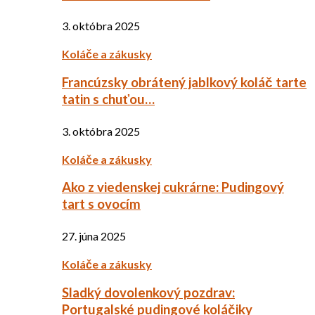
3. októbra 2025
Koláče a zákusky
Francúzsky obrátený jablkový koláč tarte
tatin s chuťou…
3. októbra 2025
Koláče a zákusky
Ako z viedenskej cukrárne: Pudingový
tart s ovocím
27. júna 2025
Koláče a zákusky
Sladký dovolenkový pozdrav:
Portugalské pudingové koláčiky