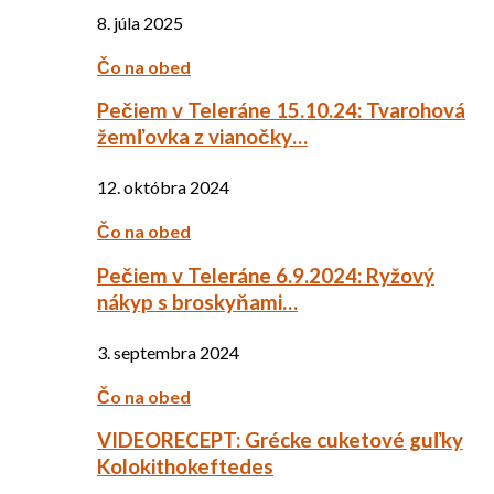
8. júla 2025
Čo na obed
Pečiem v Teleráne 15.10.24: Tvarohová
žemľovka z vianočky…
12. októbra 2024
Čo na obed
Pečiem v Teleráne 6.9.2024: Ryžový
nákyp s broskyňami…
3. septembra 2024
Čo na obed
VIDEORECEPT: Grécke cuketové guľky
Kolokithokeftedes