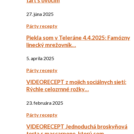
tart s ovocím
27. júna 2025
Párty recepty
Piekla som v Teleráne 4.4.2025: Famózny
linecký mrežovník…
5. apríla 2025
Párty recepty
VIDEORECEPT z mojich sociálnych sietí:
Rýchle celozrnné rožky…
23. februára 2025
Párty recepty
VIDEORECEPT Jednoduchá broskyňová
torta s mascarpone, ktorú som…