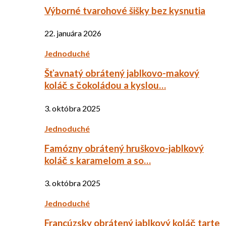
Výborné tvarohové šišky bez kysnutia
22. januára 2026
Jednoduché
Šťavnatý obrátený jablkovo-makový
koláč s čokoládou a kyslou…
3. októbra 2025
Jednoduché
Famózny obrátený hruškovo-jablkový
koláč s karamelom a so…
3. októbra 2025
Jednoduché
Francúzsky obrátený jablkový koláč tarte