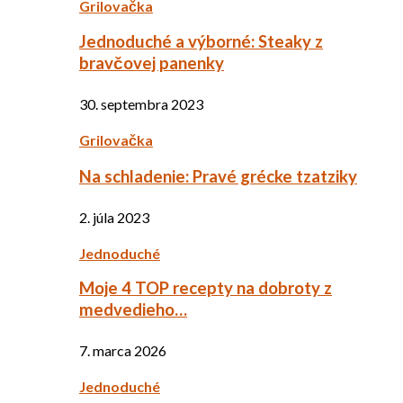
Grilovačka
Jednoduché a výborné: Steaky z
bravčovej panenky
30. septembra 2023
Grilovačka
Na schladenie: Pravé grécke tzatziky
2. júla 2023
Jednoduché
Moje 4 TOP recepty na dobroty z
medvedieho…
7. marca 2026
Jednoduché