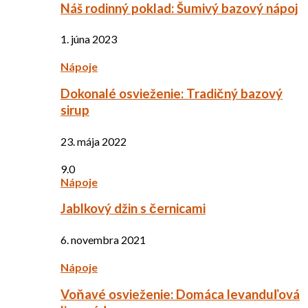
Náš rodinný poklad: Šumivý bazový nápoj
1. júna 2023
Nápoje
Dokonalé osvieženie: Tradičný bazový
sirup
23. mája 2022
9.0
Nápoje
Jablkový džin s černicami
6. novembra 2021
Nápoje
Voňavé osvieženie: Domáca levanduľová