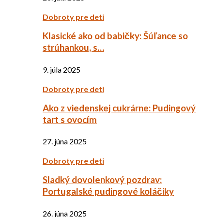
Dobroty pre deti
Klasické ako od babičky: Šúľance so
strúhankou, s…
9. júla 2025
Dobroty pre deti
Ako z viedenskej cukrárne: Pudingový
tart s ovocím
27. júna 2025
Dobroty pre deti
Sladký dovolenkový pozdrav:
Portugalské pudingové koláčiky
26. júna 2025