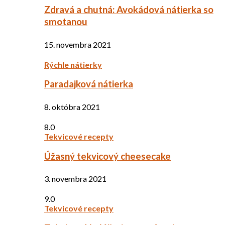
Zdravá a chutná: Avokádová nátierka so
smotanou
15. novembra 2021
Rýchle nátierky
Paradajková nátierka
8. októbra 2021
8.0
Tekvicové recepty
Úžasný tekvicový cheesecake
3. novembra 2021
9.0
Tekvicové recepty