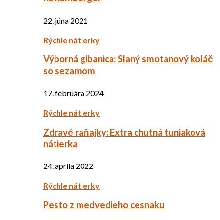
22. júna 2021
Rýchle nátierky
Výborná gibanica: Slaný smotanový koláč
so sezamom
17. februára 2024
Rýchle nátierky
Zdravé raňajky: Extra chutná tuniaková
nátierka
24. apríla 2022
Rýchle nátierky
Pesto z medvedieho cesnaku