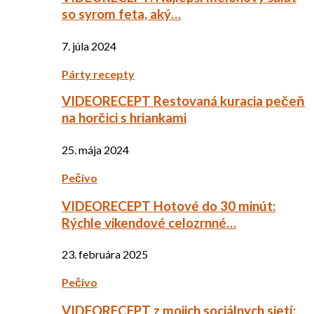
so syrom feta, aký…
7. júla 2024
Párty recepty
VIDEORECEPT Restovaná kuracia pečeň
na horčici s hriankami
25. mája 2024
Pečivo
VIDEORECEPT Hotové do 30 minút:
Rýchle vikendové celozrnné…
23. februára 2025
Pečivo
VIDEORECEPT z mojich sociálnych sietí: