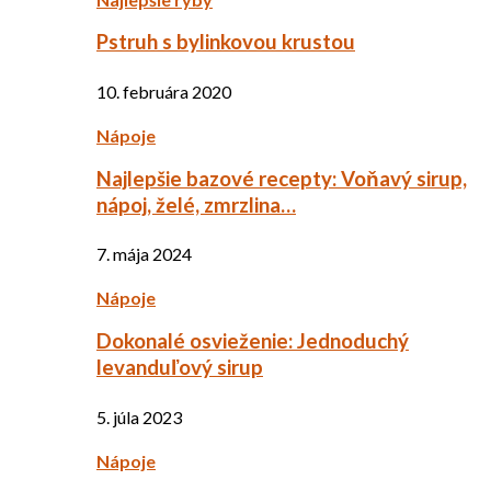
Pstruh s bylinkovou krustou
10. februára 2020
Nápoje
Najlepšie bazové recepty: Voňavý sirup,
nápoj, želé, zmrzlina…
7. mája 2024
Nápoje
Dokonalé osvieženie: Jednoduchý
levanduľový sirup
5. júla 2023
Nápoje