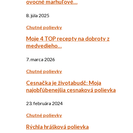
ovocné marhuľové…
8. júla 2025
Chutné polievky
Moje 4 TOP recepty na dobroty z
medvedieho…
7. marca 2026
Chutné polievky
Cesnačka je životabudč: Moja
najobľúbenejšia cesnaková polievka
23. februára 2024
Chutné polievky
Rýchla hrášková polievka