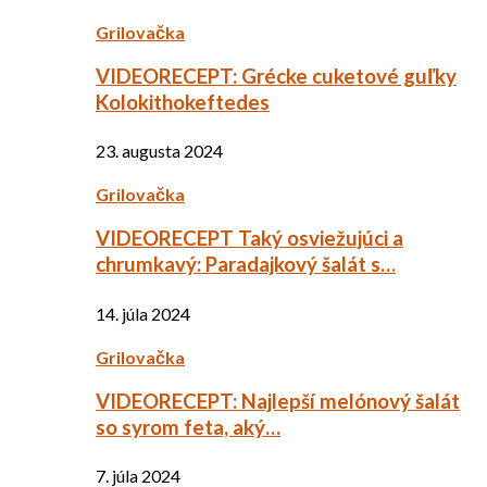
Grilovačka
VIDEORECEPT: Grécke cuketové guľky
Kolokithokeftedes
23. augusta 2024
Grilovačka
VIDEORECEPT Taký osviežujúci a
chrumkavý: Paradajkový šalát s…
14. júla 2024
Grilovačka
VIDEORECEPT: Najlepší melónový šalát
so syrom feta, aký…
7. júla 2024