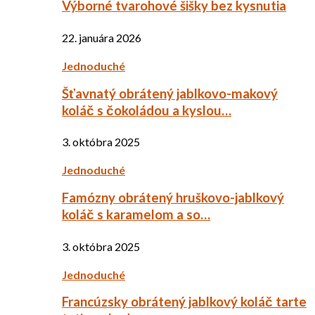
Výborné tvarohové šišky bez kysnutia
22. januára 2026
Jednoduché
Šťavnatý obrátený jablkovo-makový
koláč s čokoládou a kyslou…
3. októbra 2025
Jednoduché
Famózny obrátený hruškovo-jablkový
koláč s karamelom a so…
3. októbra 2025
Jednoduché
Francúzsky obrátený jablkový koláč tarte