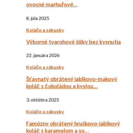
ovocné marhuľové…
8. júla 2025
Koláče a zákusky
Výborné tvarohové šišky bez kysnutia
22. januára 2026
Koláče a zákusky
Šťavnatý obrátený jablkovo-makový
koláč s čokoládou a kyslou…
3. októbra 2025
Koláče a zákusky
Famózny obrátený hruškovo-jablkový
koláč s karamelom a so…