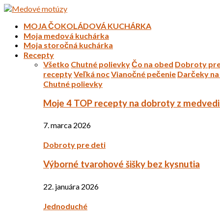
MOJA ČOKOLÁDOVÁ KUCHÁRKA
Moja medová kuchárka
Moja storočná kuchárka
Recepty
Všetko
Chutné polievky
Čo na obed
Dobroty pre
recepty
Veľká noc
Vianočné pečenie
Darčeky na 
Chutné polievky
Moje 4 TOP recepty na dobroty z medved
7. marca 2026
Dobroty pre deti
Výborné tvarohové šišky bez kysnutia
22. januára 2026
Jednoduché