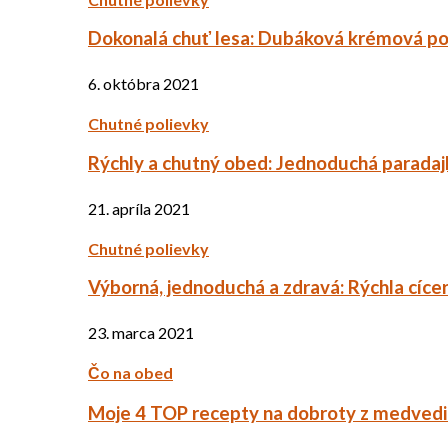
Dokonalá chuť lesa: Dubáková krémová po
6. októbra 2021
Chutné polievky
Rýchly a chutný obed: Jednoduchá paradaj
21. apríla 2021
Chutné polievky
Výborná, jednoduchá a zdravá: Rýchla cíce
23. marca 2021
Čo na obed
Moje 4 TOP recepty na dobroty z medved