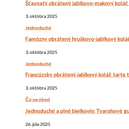
Šťavnatý obrátený jablkovo-makový koláč
3. októbra 2025
Jednoduché
Famózny obrátený hruškovo-jablkový kolá
3. októbra 2025
Jednoduché
Francúzsky obrátený jablkový koláč tarte 
3. októbra 2025
Čo na obed
Jednoduché a plné bielkovín: Tvarohové g
26. júla 2025