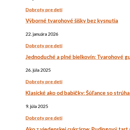
Dobroty pre deti
Výborné tvarohové šišky bez kysnutia
22. januára 2026
Dobroty pre deti
Jednoduché a plné bielkovín: Tvarohové g
26. júla 2025
Dobroty pre deti
Klasické ako od babičky: Šúľance so strúh
9. júla 2025
Dobroty pre deti
Ako z viedenskej cukrárne: Pudingový tart