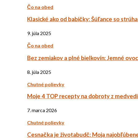
Čo na obed
Klasické ako od babičky: Šúľance so strúh
9. júla 2025
Čo na obed
Bez zemiakov a plné bielkovín: Jemné ov
8. júla 2025
Chutné polievky
Moje 4 TOP recepty na dobroty z medved
7. marca 2026
Chutné polievky
Cesnačka je životabudč: Moja najobľúbene