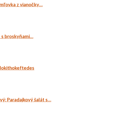
emľovka z vianočky…
p s broskyňami…
lokithokeftedes
ý: Paradajkový šalát s…