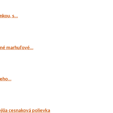
ankou, s…
ocné marhuľové…
ieho…
jšia cesnaková polievka