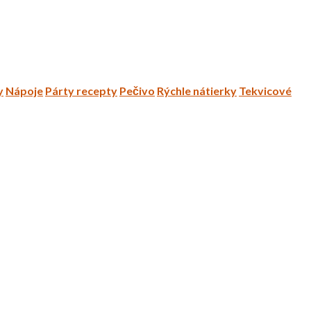
y
Nápoje
Párty recepty
Pečivo
Rýchle nátierky
Tekvicové