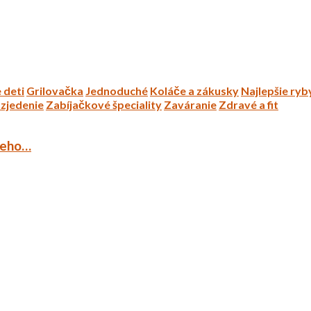
 deti
Grilovačka
Jednoduché
Koláče a zákusky
Najlepšie ryb
zjedenie
Zabíjačkové špeciality
Zaváranie
Zdravé a fit
ieho…