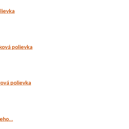
lievka
ková polievka
rová polievka
ieho…