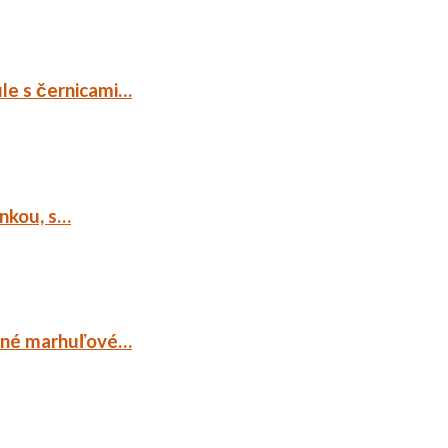
ule s černicami…
ankou, s…
ocné marhuľové…