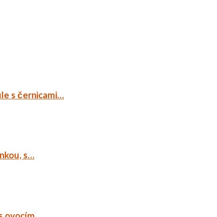
ule s černicami…
ankou, s…
 s ovocím