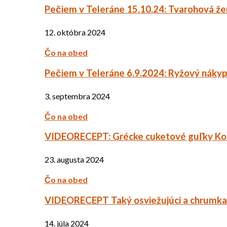
Pečiem v Teleráne 15.10.24: Tvarohová ž
12. októbra 2024
Čo na obed
Pečiem v Teleráne 6.9.2024: Ryžový náky
3. septembra 2024
Čo na obed
VIDEORECEPT: Grécke cuketové guľky Ko
23. augusta 2024
Čo na obed
VIDEORECEPT Taký osviežujúci a chrumkav
14. júla 2024