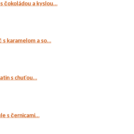
 s čokoládou a kyslou…
č s karamelom a so…
tatin s chuťou…
ule s černicami…