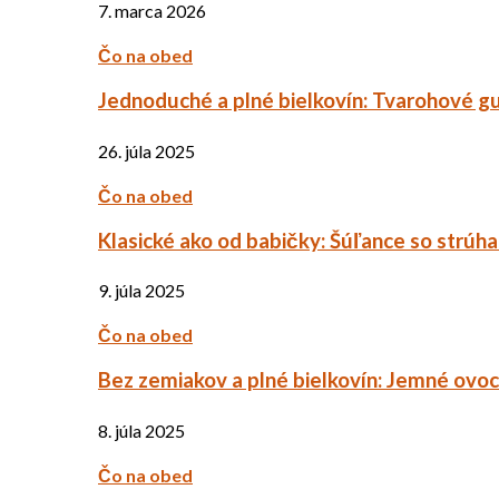
7. marca 2026
Čo na obed
Jednoduché a plné bielkovín: Tvarohové g
26. júla 2025
Čo na obed
Klasické ako od babičky: Šúľance so strúh
9. júla 2025
Čo na obed
Bez zemiakov a plné bielkovín: Jemné ov
8. júla 2025
Čo na obed