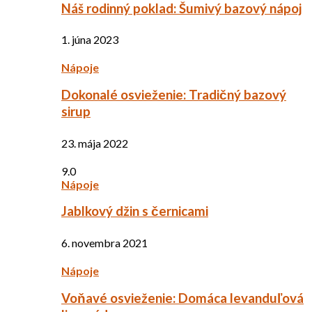
Náš rodinný poklad: Šumivý bazový nápoj
1. júna 2023
Nápoje
Dokonalé osvieženie: Tradičný bazový
sirup
23. mája 2022
9.0
Nápoje
Jablkový džin s černicami
6. novembra 2021
Nápoje
Voňavé osvieženie: Domáca levanduľová