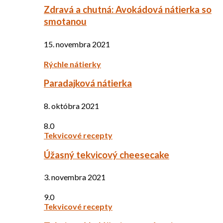
Zdravá a chutná: Avokádová nátierka so
smotanou
15. novembra 2021
Rýchle nátierky
Paradajková nátierka
8. októbra 2021
8.0
Tekvicové recepty
Úžasný tekvicový cheesecake
3. novembra 2021
9.0
Tekvicové recepty