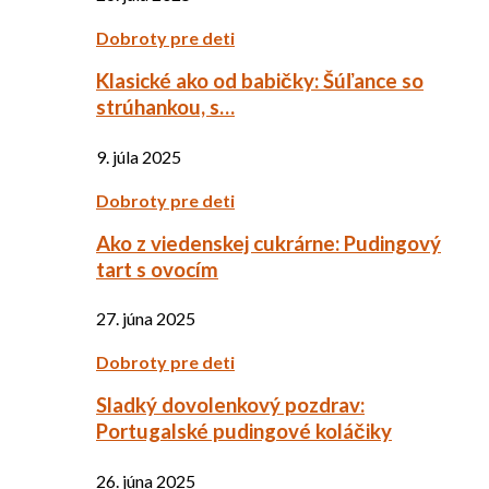
Dobroty pre deti
Klasické ako od babičky: Šúľance so
strúhankou, s…
9. júla 2025
Dobroty pre deti
Ako z viedenskej cukrárne: Pudingový
tart s ovocím
27. júna 2025
Dobroty pre deti
Sladký dovolenkový pozdrav:
Portugalské pudingové koláčiky
26. júna 2025