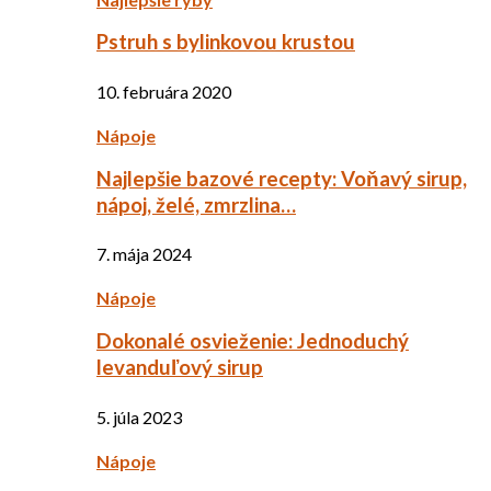
Pstruh s bylinkovou krustou
10. februára 2020
Nápoje
Najlepšie bazové recepty: Voňavý sirup,
nápoj, želé, zmrzlina…
7. mája 2024
Nápoje
Dokonalé osvieženie: Jednoduchý
levanduľový sirup
5. júla 2023
Nápoje