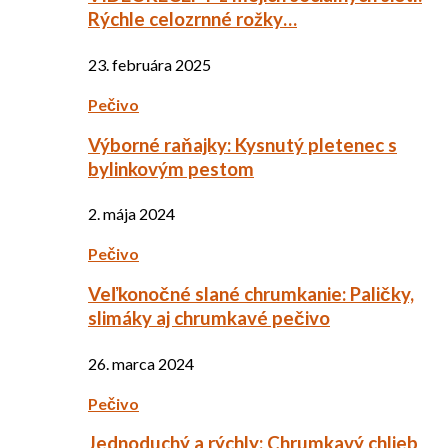
Rýchle celozrnné rožky…
23. februára 2025
Pečivo
Výborné raňajky: Kysnutý pletenec s
bylinkovým pestom
2. mája 2024
Pečivo
Veľkonočné slané chrumkanie: Paličky,
slimáky aj chrumkavé pečivo
26. marca 2024
Pečivo
Jednoduchý a rýchly: Chrumkavý chlieb