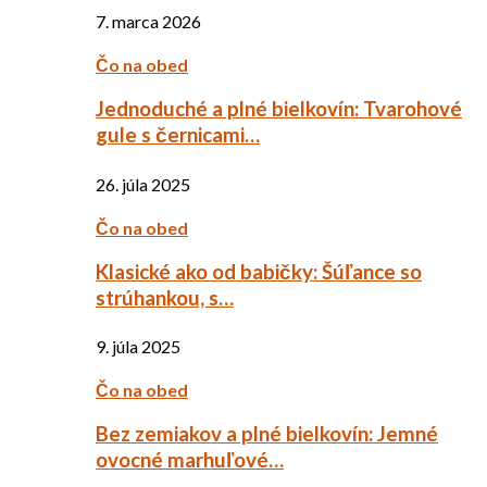
7. marca 2026
Čo na obed
Jednoduché a plné bielkovín: Tvarohové
gule s černicami…
26. júla 2025
Čo na obed
Klasické ako od babičky: Šúľance so
strúhankou, s…
9. júla 2025
Čo na obed
Bez zemiakov a plné bielkovín: Jemné
ovocné marhuľové…