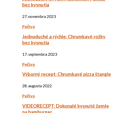
bez kysnutia
27. novembra 2023
Pečivo
Jednoduché a rýchle: Chrumkavé rožky
bez kysnutia
17. septembra 2023
Pečivo
Výborný recept: Chrumkavé pizza štangle
28. augusta 2022
Pečivo
VIDEORECEPT: Dokonalé kysnuté žemle
na hamburger