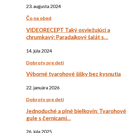
23. augusta 2024
Čo na obed
VIDEORECEPT Taký osviežujúci a
chrumkavý: Paradajkový šalát s…
14. júla 2024
Dobroty pre deti
Výborné tvarohové šišky bez kysnutia
22. januára 2026
Dobroty pre deti
Jednoduché a plné bielkovín: Tvarohové
gule s černicami…
26. júla 2025