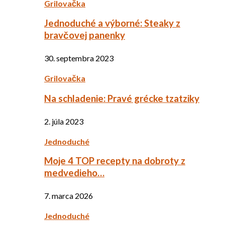
Grilovačka
Jednoduché a výborné: Steaky z
bravčovej panenky
30. septembra 2023
Grilovačka
Na schladenie: Pravé grécke tzatziky
2. júla 2023
Jednoduché
Moje 4 TOP recepty na dobroty z
medvedieho…
7. marca 2026
Jednoduché