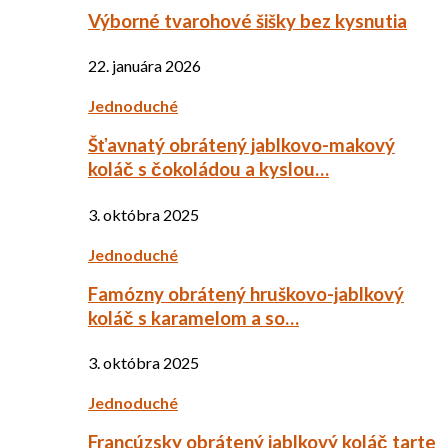
Výborné tvarohové šišky bez kysnutia
22. januára 2026
Jednoduché
Šťavnatý obrátený jablkovo-makový
koláč s čokoládou a kyslou…
3. októbra 2025
Jednoduché
Famózny obrátený hruškovo-jablkový
koláč s karamelom a so…
3. októbra 2025
Jednoduché
Francúzsky obrátený jablkový koláč tarte