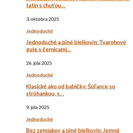
tatin s chuťou…
3. októbra 2025
Jednoduché
Jednoduché a plné bielkovín: Tvarohové
gule s černicami…
26. júla 2025
Jednoduché
Klasické ako od babičky: Šúľance so
strúhankou, s…
9. júla 2025
Jednoduché
Bez zemiakov a plné bielkovín: Jemné