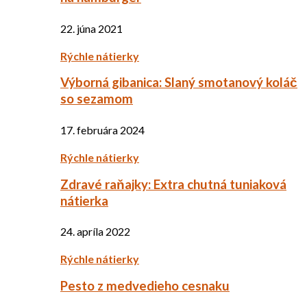
22. júna 2021
Rýchle nátierky
Výborná gibanica: Slaný smotanový koláč
so sezamom
17. februára 2024
Rýchle nátierky
Zdravé raňajky: Extra chutná tuniaková
nátierka
24. apríla 2022
Rýchle nátierky
Pesto z medvedieho cesnaku