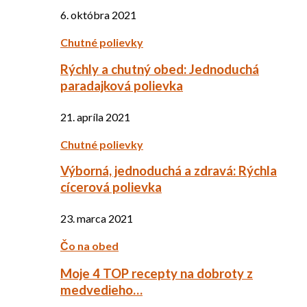
6. októbra 2021
Chutné polievky
Rýchly a chutný obed: Jednoduchá
paradajková polievka
21. apríla 2021
Chutné polievky
Výborná, jednoduchá a zdravá: Rýchla
cícerová polievka
23. marca 2021
Čo na obed
Moje 4 TOP recepty na dobroty z
medvedieho…