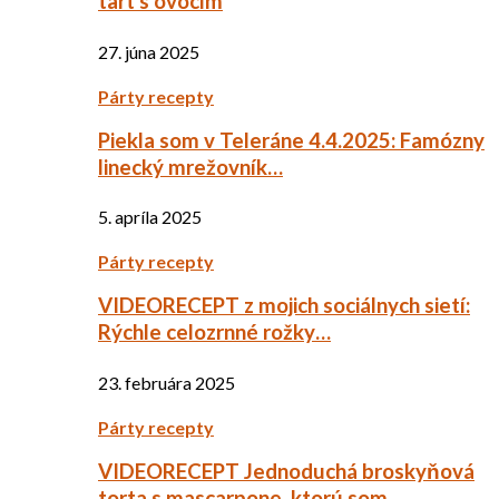
tart s ovocím
27. júna 2025
Párty recepty
Piekla som v Teleráne 4.4.2025: Famózny
linecký mrežovník…
5. apríla 2025
Párty recepty
VIDEORECEPT z mojich sociálnych sietí:
Rýchle celozrnné rožky…
23. februára 2025
Párty recepty
VIDEORECEPT Jednoduchá broskyňová
torta s mascarpone, ktorú som…