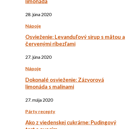
limonáda
28. júna 2020
Nápoje
Osvieženie: Levanduľový sirup s mätou a
červenými ríbezľami
27. júna 2020
Nápoje
Dokonalé osvieženie: Zázvorová
limonáda s malinami
27. mája 2020
Párty recepty
Ako z viedenskej cukrárne: Pudingový