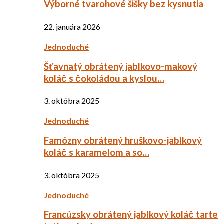
Výborné tvarohové šišky bez kysnutia
22. januára 2026
Jednoduché
Šťavnatý obrátený jablkovo-makový
koláč s čokoládou a kyslou…
3. októbra 2025
Jednoduché
Famózny obrátený hruškovo-jablkový
koláč s karamelom a so…
3. októbra 2025
Jednoduché
Francúzsky obrátený jablkový koláč tarte