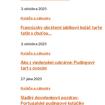
3. októbra 2025
Koláče a zákusky
Francúzsky obrátený jablkový koláč tarte
tatin s chuťou…
3. októbra 2025
Koláče a zákusky
Ako z viedenskej cukrárne: Pudingový
tart s ovocím
27. júna 2025
Koláče a zákusky
Sladký dovolenkový pozdrav:
Portugalské pudingové koláčiky