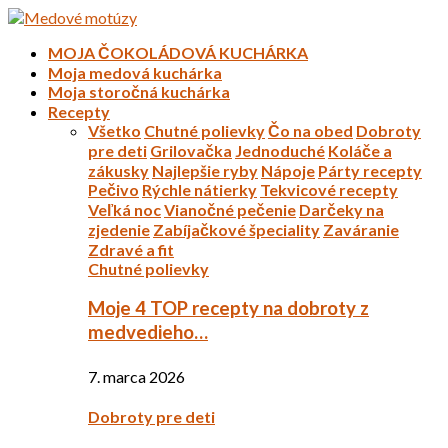
MOJA ČOKOLÁDOVÁ KUCHÁRKA
Moja medová kuchárka
Moja storočná kuchárka
Recepty
Všetko
Chutné polievky
Čo na obed
Dobroty
pre deti
Grilovačka
Jednoduché
Koláče a
zákusky
Najlepšie ryby
Nápoje
Párty recepty
Pečivo
Rýchle nátierky
Tekvicové recepty
Veľká noc
Vianočné pečenie
Darčeky na
zjedenie
Zabíjačkové špeciality
Zaváranie
Zdravé a fit
Chutné polievky
Moje 4 TOP recepty na dobroty z
medvedieho…
7. marca 2026
Dobroty pre deti