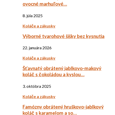
ovocné marhuľové…
8. júla 2025
Koláče a zákusky
Výborné tvarohové šišky bez kysnutia
22. januára 2026
Koláče a zákusky
Šťavnatý obrátený jablkovo-makový
koláč s čokoládou a kyslou…
3. októbra 2025
Koláče a zákusky
Famózny obrátený hruškovo-jablkový
koláč s karamelom a so…