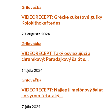
Grilovačka
VIDEORECEPT: Grécke cuketové guľky
Kolokithokeftedes
23. augusta 2024
Grilovačka
VIDEORECEPT Taký osviežujúci a
chrumkavý: Paradajkový šalát s…
14. júla 2024
Grilovačka
VIDEORECEPT: Najlepší melónový šalát
so syrom feta, aký…
7. júla 2024