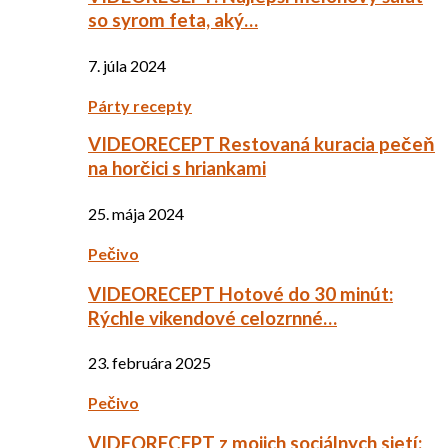
so syrom feta, aký…
7. júla 2024
Párty recepty
VIDEORECEPT Restovaná kuracia pečeň
na horčici s hriankami
25. mája 2024
Pečivo
VIDEORECEPT Hotové do 30 minút:
Rýchle vikendové celozrnné…
23. februára 2025
Pečivo
VIDEORECEPT z mojich sociálnych sietí: