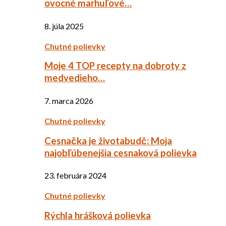
ovocné marhuľové…
8. júla 2025
Chutné polievky
Moje 4 TOP recepty na dobroty z
medvedieho…
7. marca 2026
Chutné polievky
Cesnačka je životabudč: Moja
najobľúbenejšia cesnaková polievka
23. februára 2024
Chutné polievky
Rýchla hrášková polievka