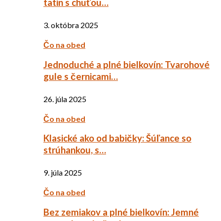
tatin s chuťou…
3. októbra 2025
Čo na obed
Jednoduché a plné bielkovín: Tvarohové
gule s černicami…
26. júla 2025
Čo na obed
Klasické ako od babičky: Šúľance so
strúhankou, s…
9. júla 2025
Čo na obed
Bez zemiakov a plné bielkovín: Jemné