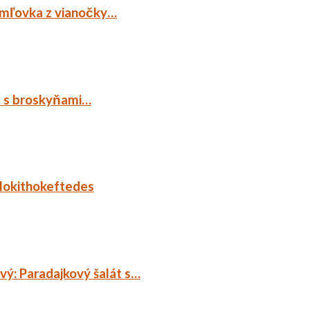
emľovka z vianočky…
p s broskyňami…
lokithokeftedes
ý: Paradajkový šalát s…