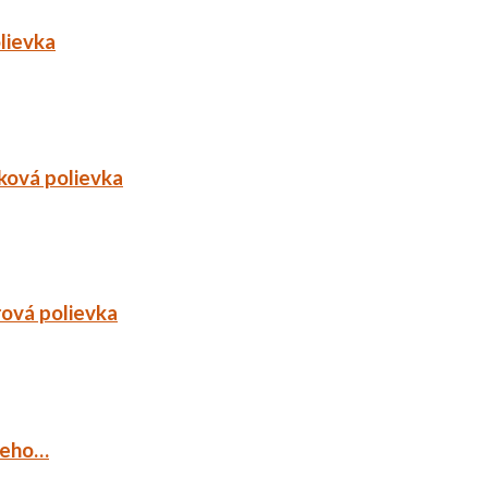
lievka
ková polievka
rová polievka
ieho…