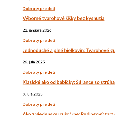
Dobroty pre deti
Výborné tvarohové šišky bez kysnutia
22. januára 2026
Dobroty pre deti
Jednoduché a plné bielkovín: Tvarohové g
26. júla 2025
Dobroty pre deti
Klasické ako od babičky: Šúľance so strúh
9. júla 2025
Dobroty pre deti
Ako z viedenskej cukrárne: Pudingový tart