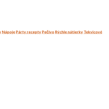
y
Nápoje
Párty recepty
Pečivo
Rýchle nátierky
Tekvicové