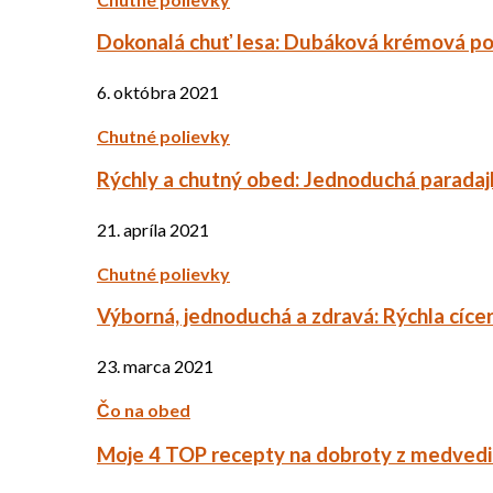
Dokonalá chuť lesa: Dubáková krémová po
6. októbra 2021
Chutné polievky
Rýchly a chutný obed: Jednoduchá paradaj
21. apríla 2021
Chutné polievky
Výborná, jednoduchá a zdravá: Rýchla cíce
23. marca 2021
Čo na obed
Moje 4 TOP recepty na dobroty z medved