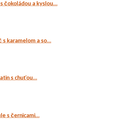
 s čokoládou a kyslou…
č s karamelom a so…
tatin s chuťou…
ule s černicami…