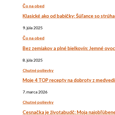
Čo na obed
Klasické ako od babičky: Šúľance so strúh
9. júla 2025
Čo na obed
Bez zemiakov a plné bielkovín: Jemné ov
8. júla 2025
Chutné polievky
Moje 4 TOP recepty na dobroty z medved
7. marca 2026
Chutné polievky
Cesnačka je životabudč: Moja najobľúbene