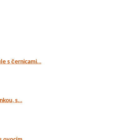
ule s černicami…
ankou, s…
 s ovocím