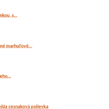
ankou, s…
ocné marhuľové…
ieho…
jšia cesnaková polievka