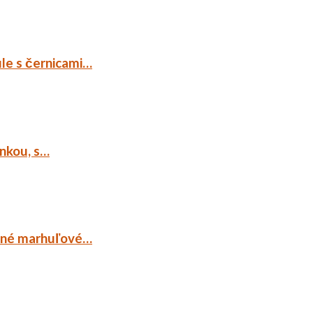
ule s černicami…
ankou, s…
ocné marhuľové…