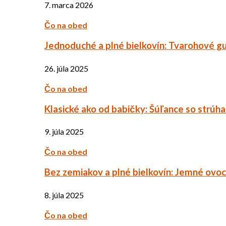
7. marca 2026
Čo na obed
Jednoduché a plné bielkovín: Tvarohové g
26. júla 2025
Čo na obed
Klasické ako od babičky: Šúľance so strúh
9. júla 2025
Čo na obed
Bez zemiakov a plné bielkovín: Jemné ov
8. júla 2025
Čo na obed