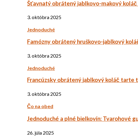
Šťavnatý obrátený jablkovo-makový koláč
3. októbra 2025
Jednoduché
Famózny obrátený hruškovo-jablkový kolá
3. októbra 2025
Jednoduché
Francúzsky obrátený jablkový koláč tarte 
3. októbra 2025
Čo na obed
Jednoduché a plné bielkovín: Tvarohové g
26. júla 2025