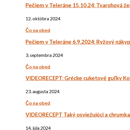
Pečiem v Teleráne 15.10.24: Tvarohová ž
12. októbra 2024
Čo na obed
Pečiem v Teleráne 6.9.2024: Ryžový náky
3. septembra 2024
Čo na obed
VIDEORECEPT: Grécke cuketové guľky Ko
23. augusta 2024
Čo na obed
VIDEORECEPT Taký osviežujúci a chrumkav
14. júla 2024