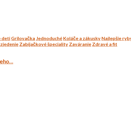
 deti
Grilovačka
Jednoduché
Koláče a zákusky
Najlepšie ryb
zjedenie
Zabíjačkové špeciality
Zaváranie
Zdravé a fit
ieho…