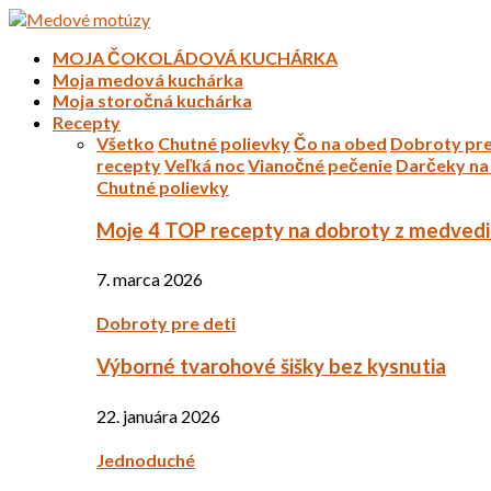
MOJA ČOKOLÁDOVÁ KUCHÁRKA
Moja medová kuchárka
Moja storočná kuchárka
Recepty
Všetko
Chutné polievky
Čo na obed
Dobroty pre
recepty
Veľká noc
Vianočné pečenie
Darčeky na 
Chutné polievky
Moje 4 TOP recepty na dobroty z medved
7. marca 2026
Dobroty pre deti
Výborné tvarohové šišky bez kysnutia
22. januára 2026
Jednoduché