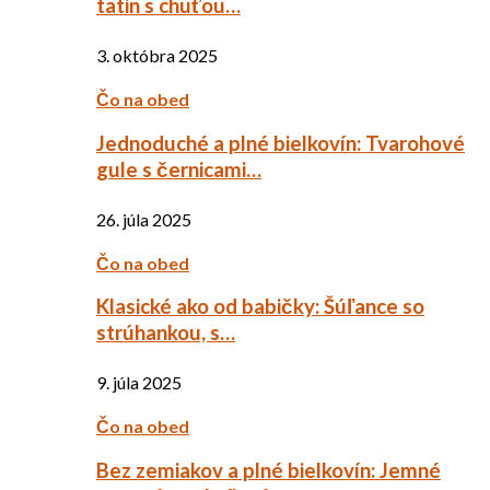
tatin s chuťou…
3. októbra 2025
Čo na obed
Jednoduché a plné bielkovín: Tvarohové
gule s černicami…
26. júla 2025
Čo na obed
Klasické ako od babičky: Šúľance so
strúhankou, s…
9. júla 2025
Čo na obed
Bez zemiakov a plné bielkovín: Jemné