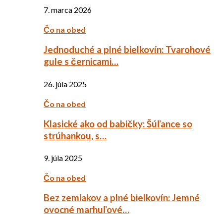
7. marca 2026
Čo na obed
Jednoduché a plné bielkovín: Tvarohové
gule s černicami…
26. júla 2025
Čo na obed
Klasické ako od babičky: Šúľance so
strúhankou, s…
9. júla 2025
Čo na obed
Bez zemiakov a plné bielkovín: Jemné
ovocné marhuľové…