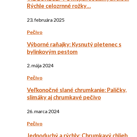
Rýchle celozrnné rožky…
23. februára 2025
Pečivo
Výborné raňajky: Kysnutý pletenec s
bylinkovým pestom
2. mája 2024
Pečivo
Veľkonočné slané chrumkanie: Paličky,
slimáky aj chrumkavé pečivo
26. marca 2024
Pečivo
Jednoduchý a rýchly: Chrumkavý chlieb