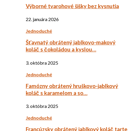
Výborné tvarohové šišky bez kysnutia
22. januára 2026
Jednoduché
Šťavnatý obrátený jablkovo-makový
koláč s čokoládou a kyslou…
3. októbra 2025
Jednoduché
Famózny obrátený hruškovo-jablkový
koláč s karamelom a so…
3. októbra 2025
Jednoduché
Francúzsky obrátený jablkový koláč tarte