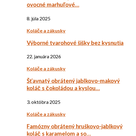
ovocné marhuľové…
8. júla 2025
Koláče a zákusky
Výborné tvarohové šišky bez kysnutia
22. januára 2026
Koláče a zákusky
Šťavnatý obrátený jablkovo-makový
koláč s čokoládou a kyslou…
3. októbra 2025
Koláče a zákusky
Famózny obrátený hruškovo-jablkový
koláč s karamelom a so…