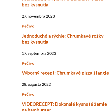
bez kysnutia
27. novembra 2023
Pečivo
Jednoduché a rýchle: Chrumkavé rožky
bez kysnutia
17. septembra 2023
Pečivo
Výborný recept: Chrumkavé pizza štangle
28. augusta 2022
Pečivo
VIDEORECEPT: Dokonalé kysnuté žemle
na hamburger