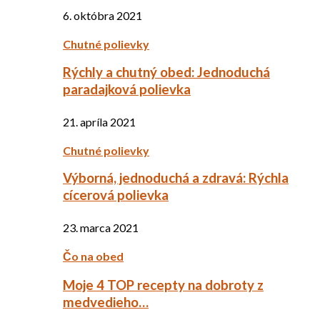
6. októbra 2021
Chutné polievky
Rýchly a chutný obed: Jednoduchá
paradajková polievka
21. apríla 2021
Chutné polievky
Výborná, jednoduchá a zdravá: Rýchla
cícerová polievka
23. marca 2021
Čo na obed
Moje 4 TOP recepty na dobroty z
medvedieho…