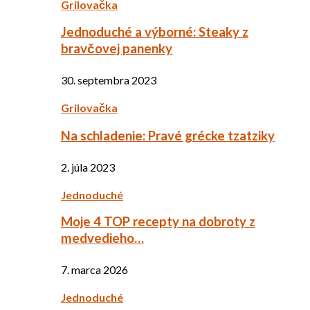
Grilovačka
Jednoduché a výborné: Steaky z
bravčovej panenky
30. septembra 2023
Grilovačka
Na schladenie: Pravé grécke tzatziky
2. júla 2023
Jednoduché
Moje 4 TOP recepty na dobroty z
medvedieho…
7. marca 2026
Jednoduché