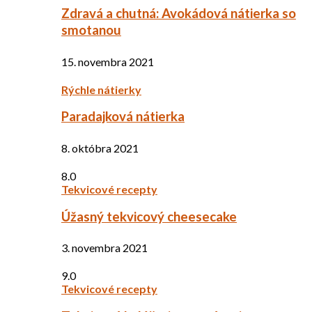
Zdravá a chutná: Avokádová nátierka so
smotanou
15. novembra 2021
Rýchle nátierky
Paradajková nátierka
8. októbra 2021
8.0
Tekvicové recepty
Úžasný tekvicový cheesecake
3. novembra 2021
9.0
Tekvicové recepty