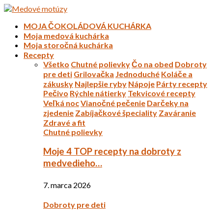
MOJA ČOKOLÁDOVÁ KUCHÁRKA
Moja medová kuchárka
Moja storočná kuchárka
Recepty
Všetko
Chutné polievky
Čo na obed
Dobroty
pre deti
Grilovačka
Jednoduché
Koláče a
zákusky
Najlepšie ryby
Nápoje
Párty recepty
Pečivo
Rýchle nátierky
Tekvicové recepty
Veľká noc
Vianočné pečenie
Darčeky na
zjedenie
Zabíjačkové špeciality
Zaváranie
Zdravé a fit
Chutné polievky
Moje 4 TOP recepty na dobroty z
medvedieho…
7. marca 2026
Dobroty pre deti