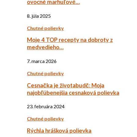
ovocné marhuľové…
8. júla 2025
Chutné polievky
Moje 4 TOP recepty na dobroty z
medvedieho…
7. marca 2026
Chutné polievky
Cesnačka je životabudč: Moja
najobľúbenejšia cesnaková polievka
23. februára 2024
Chutné polievky
Rýchla hrášková polievka