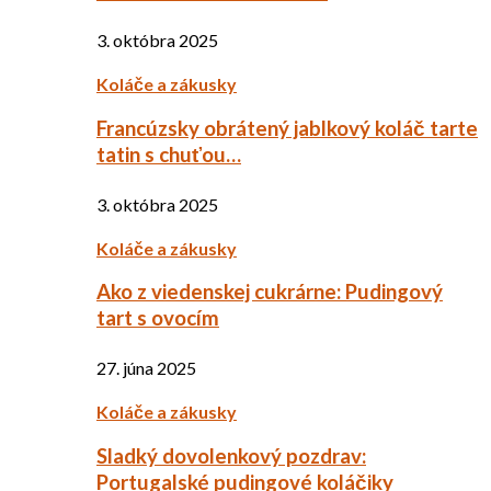
3. októbra 2025
Koláče a zákusky
Francúzsky obrátený jablkový koláč tarte
tatin s chuťou…
3. októbra 2025
Koláče a zákusky
Ako z viedenskej cukrárne: Pudingový
tart s ovocím
27. júna 2025
Koláče a zákusky
Sladký dovolenkový pozdrav:
Portugalské pudingové koláčiky