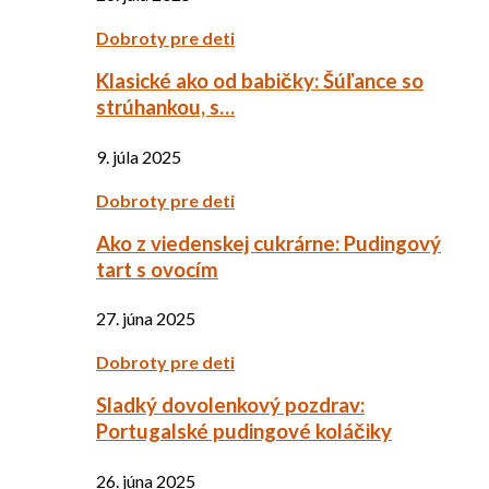
Dobroty pre deti
Klasické ako od babičky: Šúľance so
strúhankou, s…
9. júla 2025
Dobroty pre deti
Ako z viedenskej cukrárne: Pudingový
tart s ovocím
27. júna 2025
Dobroty pre deti
Sladký dovolenkový pozdrav:
Portugalské pudingové koláčiky
26. júna 2025