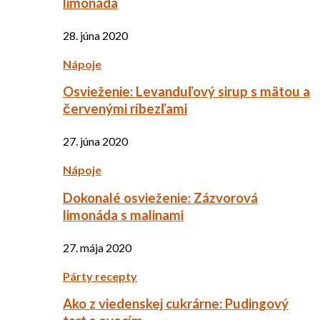
limonáda
28. júna 2020
Nápoje
Osvieženie: Levanduľový sirup s mätou a
červenými ríbezľami
27. júna 2020
Nápoje
Dokonalé osvieženie: Zázvorová
limonáda s malinami
27. mája 2020
Párty recepty
Ako z viedenskej cukrárne: Pudingový