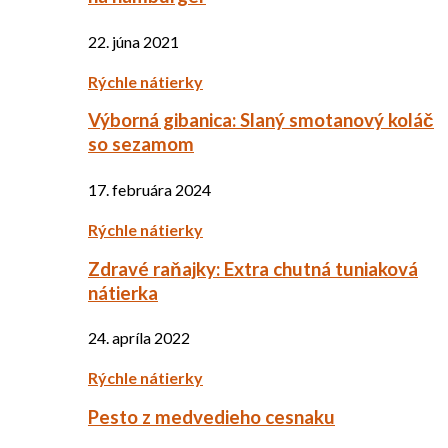
22. júna 2021
Rýchle nátierky
Výborná gibanica: Slaný smotanový koláč
so sezamom
17. februára 2024
Rýchle nátierky
Zdravé raňajky: Extra chutná tuniaková
nátierka
24. apríla 2022
Rýchle nátierky
Pesto z medvedieho cesnaku