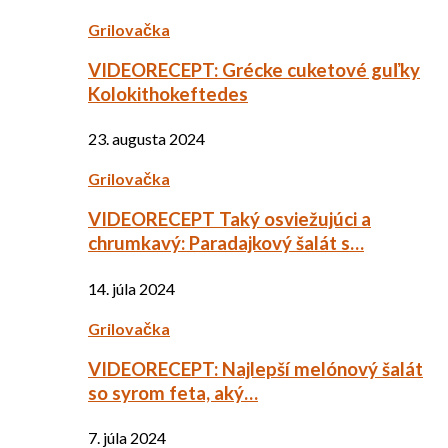
Grilovačka
VIDEORECEPT: Grécke cuketové guľky
Kolokithokeftedes
23. augusta 2024
Grilovačka
VIDEORECEPT Taký osviežujúci a
chrumkavý: Paradajkový šalát s…
14. júla 2024
Grilovačka
VIDEORECEPT: Najlepší melónový šalát
so syrom feta, aký…
7. júla 2024