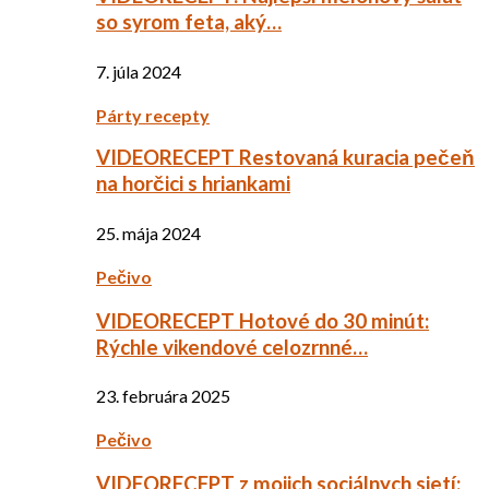
so syrom feta, aký…
7. júla 2024
Párty recepty
VIDEORECEPT Restovaná kuracia pečeň
na horčici s hriankami
25. mája 2024
Pečivo
VIDEORECEPT Hotové do 30 minút:
Rýchle vikendové celozrnné…
23. februára 2025
Pečivo
VIDEORECEPT z mojich sociálnych sietí: