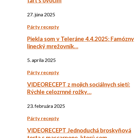
tart s ovocím
27. júna 2025
Párty recepty
Piekla som v Teleráne 4.4.2025: Famózny
linecký mrežovník…
5. apríla 2025
Párty recepty
VIDEORECEPT z mojich sociálnych sietí:
Rýchle celozrnné rožky…
23. februára 2025
Párty recepty
VIDEORECEPT Jednoduchá broskyňová
torta s mascarpone, ktorú som…