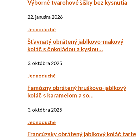
Výborné tvarohové šišky bez kysnutia
22. januára 2026
Jednoduché
Šťavnatý obrátený jablkovo-makový
koláč s čokoládou a kyslou…
3. októbra 2025
Jednoduché
Famózny obrátený hruškovo-jablkový
koláč s karamelom a so…
3. októbra 2025
Jednoduché
Francúzsky obrátený jablkový koláč tarte