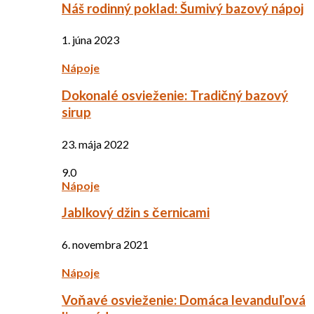
Náš rodinný poklad: Šumivý bazový nápoj
1. júna 2023
Nápoje
Dokonalé osvieženie: Tradičný bazový
sirup
23. mája 2022
9.0
Nápoje
Jablkový džin s černicami
6. novembra 2021
Nápoje
Voňavé osvieženie: Domáca levanduľová