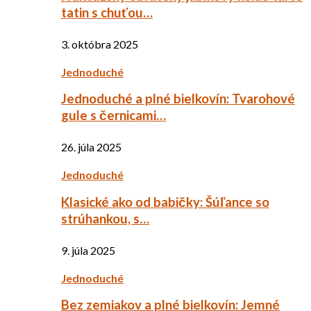
tatin s chuťou…
3. októbra 2025
Jednoduché
Jednoduché a plné bielkovín: Tvarohové
gule s černicami…
26. júla 2025
Jednoduché
Klasické ako od babičky: Šúľance so
strúhankou, s…
9. júla 2025
Jednoduché
Bez zemiakov a plné bielkovín: Jemné