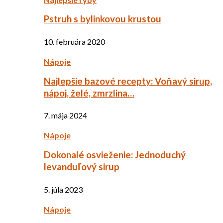
Pstruh s bylinkovou krustou
10. februára 2020
Nápoje
Najlepšie bazové recepty: Voňavý sirup,
nápoj, želé, zmrzlina…
7. mája 2024
Nápoje
Dokonalé osvieženie: Jednoduchý
levanduľový sirup
5. júla 2023
Nápoje