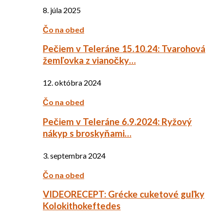
8. júla 2025
Čo na obed
Pečiem v Teleráne 15.10.24: Tvarohová
žemľovka z vianočky…
12. októbra 2024
Čo na obed
Pečiem v Teleráne 6.9.2024: Ryžový
nákyp s broskyňami…
3. septembra 2024
Čo na obed
VIDEORECEPT: Grécke cuketové guľky
Kolokithokeftedes