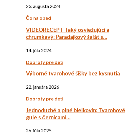
23. augusta 2024
Čo na obed
VIDEORECEPT Taký osviežujúci a
chrumkavý: Paradajkový šalát s…
14. júla 2024
Dobroty pre deti
Výborné tvarohové šišky bez kysnutia
22. januára 2026
Dobroty pre deti
Jednoduché a plné bielkovín: Tvarohové
gule s černicami…
26. júla 2025