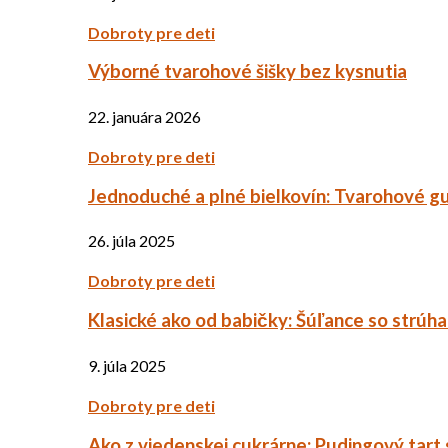
Dobroty pre deti
Výborné tvarohové šišky bez kysnutia
22. januára 2026
Dobroty pre deti
Jednoduché a plné bielkovín: Tvarohové g
26. júla 2025
Dobroty pre deti
Klasické ako od babičky: Šúľance so strúh
9. júla 2025
Dobroty pre deti
Ako z viedenskej cukrárne: Pudingový tart