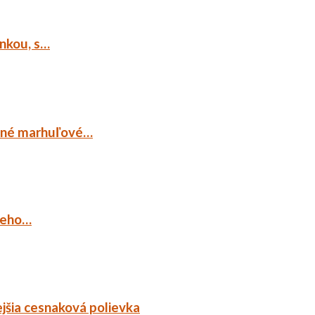
ankou, s…
ocné marhuľové…
ieho…
jšia cesnaková polievka