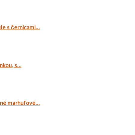
ule s černicami…
ankou, s…
ocné marhuľové…