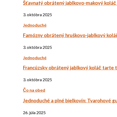
Šťavnatý obrátený jablkovo-makový koláč
3. októbra 2025
Jednoduché
Famózny obrátený hruškovo-jablkový kolá
3. októbra 2025
Jednoduché
Francúzsky obrátený jablkový koláč tarte 
3. októbra 2025
Čo na obed
Jednoduché a plné bielkovín: Tvarohové g
26. júla 2025