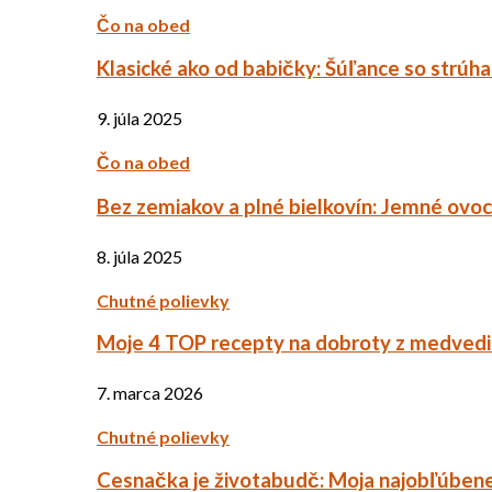
Čo na obed
Klasické ako od babičky: Šúľance so strúh
9. júla 2025
Čo na obed
Bez zemiakov a plné bielkovín: Jemné ov
8. júla 2025
Chutné polievky
Moje 4 TOP recepty na dobroty z medved
7. marca 2026
Chutné polievky
Cesnačka je životabudč: Moja najobľúbene