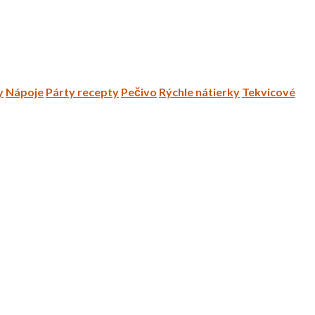
y
Nápoje
Párty recepty
Pečivo
Rýchle nátierky
Tekvicové