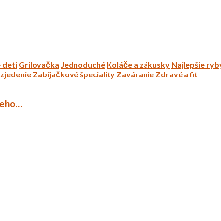
 deti
Grilovačka
Jednoduché
Koláče a zákusky
Najlepšie ryb
zjedenie
Zabíjačkové špeciality
Zaváranie
Zdravé a fit
ieho…