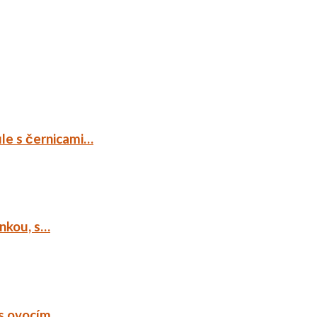
ule s černicami…
ankou, s…
 s ovocím