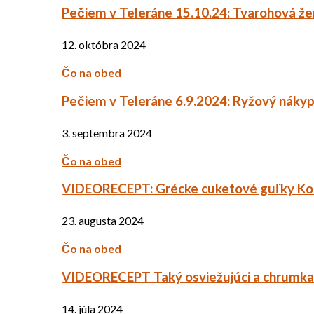
Pečiem v Teleráne 15.10.24: Tvarohová ž
12. októbra 2024
Čo na obed
Pečiem v Teleráne 6.9.2024: Ryžový náky
3. septembra 2024
Čo na obed
VIDEORECEPT: Grécke cuketové guľky Ko
23. augusta 2024
Čo na obed
VIDEORECEPT Taký osviežujúci a chrumkav
14. júla 2024