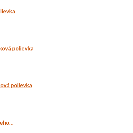
lievka
ková polievka
rová polievka
ieho…