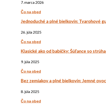
7. marca 2026
Čo na obed
Jednoduché a plné bielkovín: Tvarohové g
26. júla 2025
Čo na obed
Klasické ako od babičky: Šúľance so strúh
9. júla 2025
Čo na obed
Bez zemiakov a plné bielkovín: Jemné ov
8. júla 2025
Čo na obed