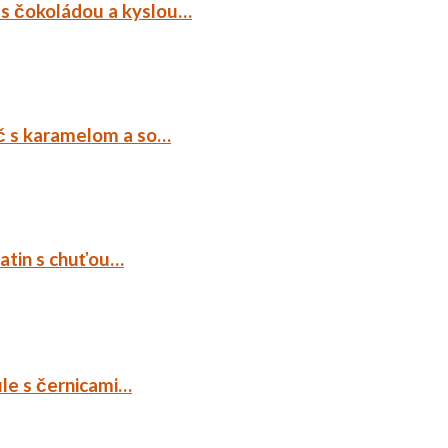
 s čokoládou a kyslou…
č s karamelom a so…
tatin s chuťou…
ule s černicami…