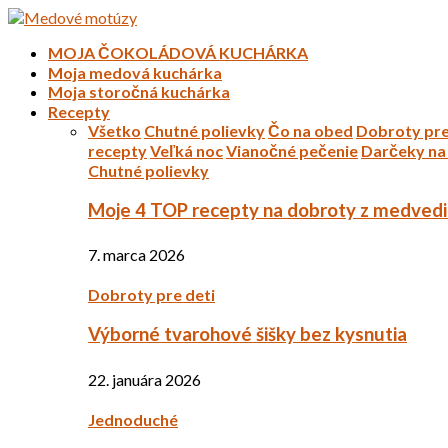
MOJA ČOKOLÁDOVÁ KUCHÁRKA
Moja medová kuchárka
Moja storočná kuchárka
Recepty
Všetko
Chutné polievky
Čo na obed
Dobroty pre
recepty
Veľká noc
Vianočné pečenie
Darčeky na 
Chutné polievky
Moje 4 TOP recepty na dobroty z medved
7. marca 2026
Dobroty pre deti
Výborné tvarohové šišky bez kysnutia
22. januára 2026
Jednoduché