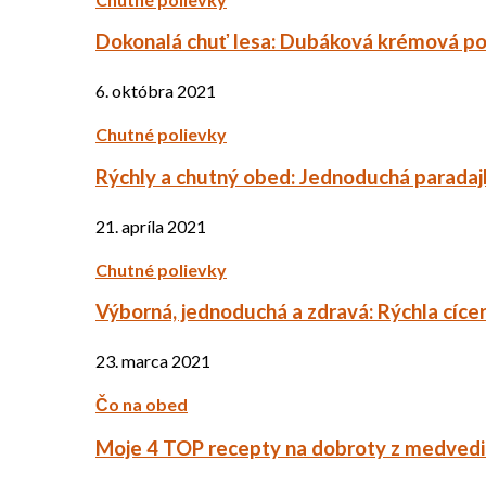
Dokonalá chuť lesa: Dubáková krémová po
6. októbra 2021
Chutné polievky
Rýchly a chutný obed: Jednoduchá paradaj
21. apríla 2021
Chutné polievky
Výborná, jednoduchá a zdravá: Rýchla cíce
23. marca 2021
Čo na obed
Moje 4 TOP recepty na dobroty z medved