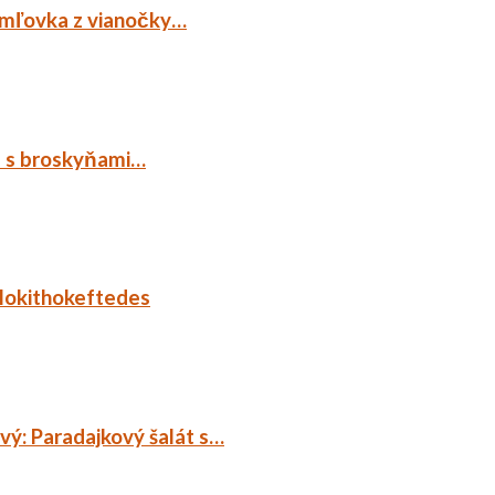
emľovka z vianočky…
p s broskyňami…
lokithokeftedes
ý: Paradajkový šalát s…