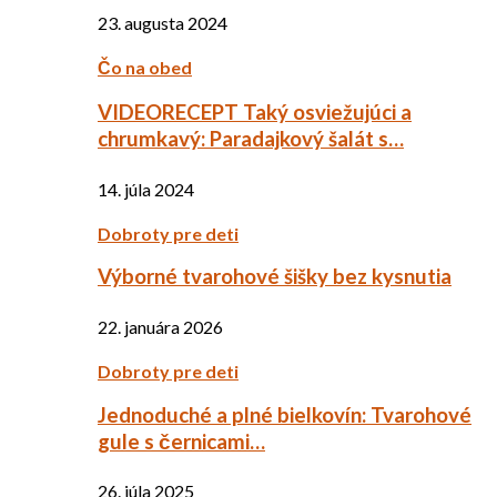
23. augusta 2024
Čo na obed
VIDEORECEPT Taký osviežujúci a
chrumkavý: Paradajkový šalát s…
14. júla 2024
Dobroty pre deti
Výborné tvarohové šišky bez kysnutia
22. januára 2026
Dobroty pre deti
Jednoduché a plné bielkovín: Tvarohové
gule s černicami…
26. júla 2025