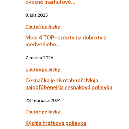
ovocné marhuľové…
8. júla 2025
Chutné polievky
Moje 4 TOP recepty na dobroty z
medvedieho…
7. marca 2026
Chutné polievky
Cesnačka je životabudč: Moja
najobľúbenejšia cesnaková polievka
23. februára 2024
Chutné polievky
Rýchla hrášková polievka