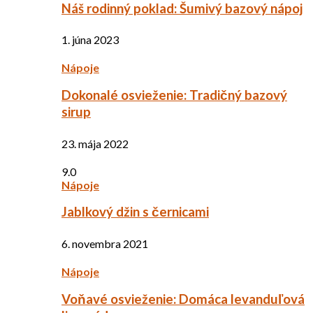
Náš rodinný poklad: Šumivý bazový nápoj
1. júna 2023
Nápoje
Dokonalé osvieženie: Tradičný bazový
sirup
23. mája 2022
9.0
Nápoje
Jablkový džin s černicami
6. novembra 2021
Nápoje
Voňavé osvieženie: Domáca levanduľová