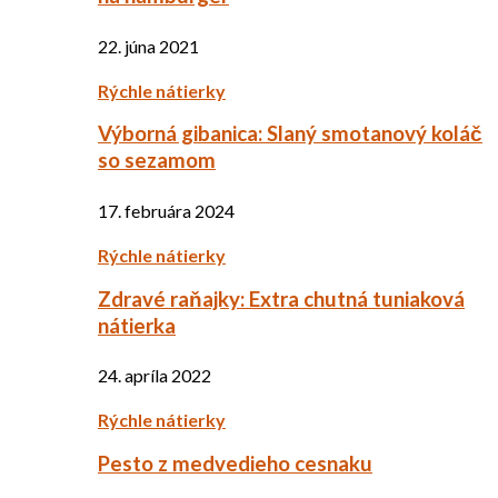
22. júna 2021
Rýchle nátierky
Výborná gibanica: Slaný smotanový koláč
so sezamom
17. februára 2024
Rýchle nátierky
Zdravé raňajky: Extra chutná tuniaková
nátierka
24. apríla 2022
Rýchle nátierky
Pesto z medvedieho cesnaku