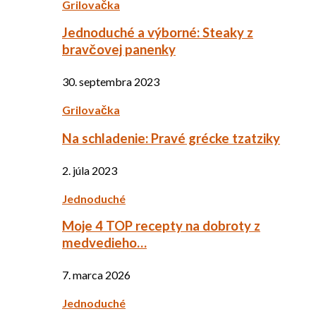
Grilovačka
Jednoduché a výborné: Steaky z
bravčovej panenky
30. septembra 2023
Grilovačka
Na schladenie: Pravé grécke tzatziky
2. júla 2023
Jednoduché
Moje 4 TOP recepty na dobroty z
medvedieho…
7. marca 2026
Jednoduché