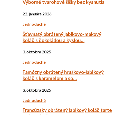
Výborné tvarohové šišky bez kysnutia
22. januára 2026
Jednoduché
Šťavnatý obrátený jablkovo-makový
koláč s čokoládou a kyslou…
3. októbra 2025
Jednoduché
Famózny obrátený hruškovo-jablkový
koláč s karamelom a so…
3. októbra 2025
Jednoduché
Francúzsky obrátený jablkový koláč tarte