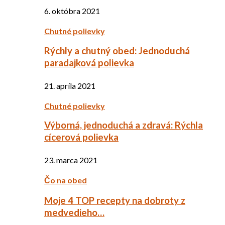
6. októbra 2021
Chutné polievky
Rýchly a chutný obed: Jednoduchá
paradajková polievka
21. apríla 2021
Chutné polievky
Výborná, jednoduchá a zdravá: Rýchla
cícerová polievka
23. marca 2021
Čo na obed
Moje 4 TOP recepty na dobroty z
medvedieho…