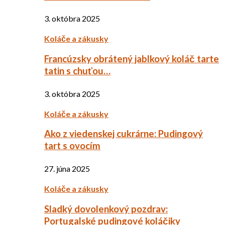
3. októbra 2025
Koláče a zákusky
Francúzsky obrátený jablkový koláč tarte
tatin s chuťou…
3. októbra 2025
Koláče a zákusky
Ako z viedenskej cukrárne: Pudingový
tart s ovocím
27. júna 2025
Koláče a zákusky
Sladký dovolenkový pozdrav:
Portugalské pudingové koláčiky