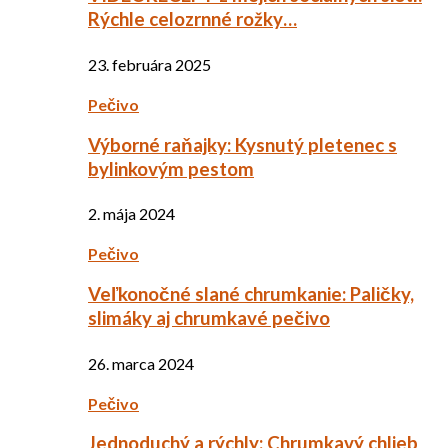
Rýchle celozrnné rožky…
23. februára 2025
Pečivo
Výborné raňajky: Kysnutý pletenec s
bylinkovým pestom
2. mája 2024
Pečivo
Veľkonočné slané chrumkanie: Paličky,
slimáky aj chrumkavé pečivo
26. marca 2024
Pečivo
Jednoduchý a rýchly: Chrumkavý chlieb