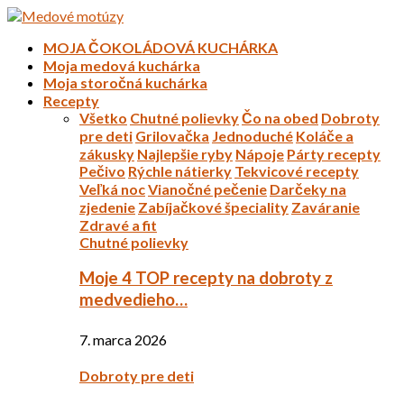
MOJA ČOKOLÁDOVÁ KUCHÁRKA
Moja medová kuchárka
Moja storočná kuchárka
Recepty
Všetko
Chutné polievky
Čo na obed
Dobroty
pre deti
Grilovačka
Jednoduché
Koláče a
zákusky
Najlepšie ryby
Nápoje
Párty recepty
Pečivo
Rýchle nátierky
Tekvicové recepty
Veľká noc
Vianočné pečenie
Darčeky na
zjedenie
Zabíjačkové špeciality
Zaváranie
Zdravé a fit
Chutné polievky
Moje 4 TOP recepty na dobroty z
medvedieho…
7. marca 2026
Dobroty pre deti