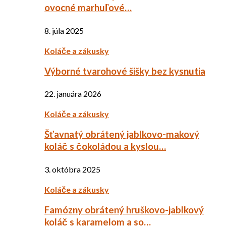
ovocné marhuľové…
8. júla 2025
Koláče a zákusky
Výborné tvarohové šišky bez kysnutia
22. januára 2026
Koláče a zákusky
Šťavnatý obrátený jablkovo-makový
koláč s čokoládou a kyslou…
3. októbra 2025
Koláče a zákusky
Famózny obrátený hruškovo-jablkový
koláč s karamelom a so…