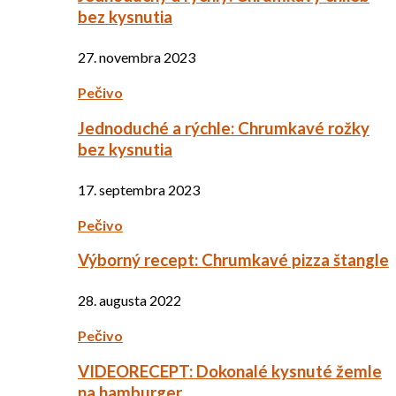
bez kysnutia
27. novembra 2023
Pečivo
Jednoduché a rýchle: Chrumkavé rožky
bez kysnutia
17. septembra 2023
Pečivo
Výborný recept: Chrumkavé pizza štangle
28. augusta 2022
Pečivo
VIDEORECEPT: Dokonalé kysnuté žemle
na hamburger