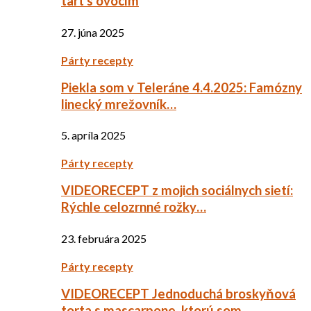
tart s ovocím
27. júna 2025
Párty recepty
Piekla som v Teleráne 4.4.2025: Famózny
linecký mrežovník…
5. apríla 2025
Párty recepty
VIDEORECEPT z mojich sociálnych sietí:
Rýchle celozrnné rožky…
23. februára 2025
Párty recepty
VIDEORECEPT Jednoduchá broskyňová
torta s mascarpone, ktorú som…