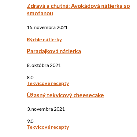
Zdravá a chutná: Avokádová nátierka so
smotanou
15. novembra 2021
Rýchle nátierky
Paradajková nátierka
8. októbra 2021
8.0
Tekvicové recepty
Úžasný tekvicový cheesecake
3. novembra 2021
9.0
Tekvicové recepty