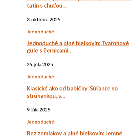
tatin s chuťou…
3. októbra 2025
Jednoduché
Jednoduché a plné bielkovín: Tvarohové
gule s černicami…
26. júla 2025
Jednoduché
Klasické ako od babičky: Šúľance so
strúhankou, s…
9. júla 2025
Jednoduché
Bez zemiakov a plné bielkovín: Jemné