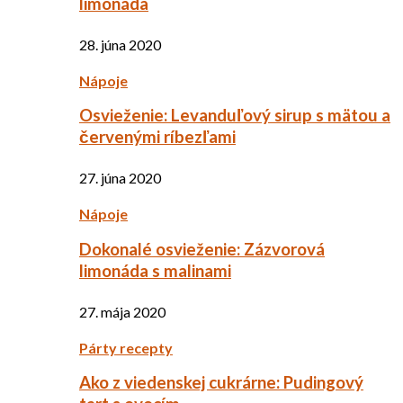
limonáda
28. júna 2020
Nápoje
Osvieženie: Levanduľový sirup s mätou a
červenými ríbezľami
27. júna 2020
Nápoje
Dokonalé osvieženie: Zázvorová
limonáda s malinami
27. mája 2020
Párty recepty
Ako z viedenskej cukrárne: Pudingový