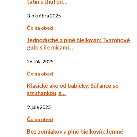
tatin s chuťou…
3. októbra 2025
Čo na obed
Jednoduché a plné bielkovín: Tvarohové
gule s černicami…
26. júla 2025
Čo na obed
Klasické ako od babičky: Šúľance so
strúhankou, s…
9. júla 2025
Čo na obed
Bez zemiakov a plné bielkovín: Jemné