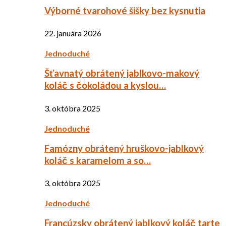
Výborné tvarohové šišky bez kysnutia
22. januára 2026
Jednoduché
Šťavnatý obrátený jablkovo-makový
koláč s čokoládou a kyslou…
3. októbra 2025
Jednoduché
Famózny obrátený hruškovo-jablkový
koláč s karamelom a so…
3. októbra 2025
Jednoduché
Francúzsky obrátený jablkový koláč tarte