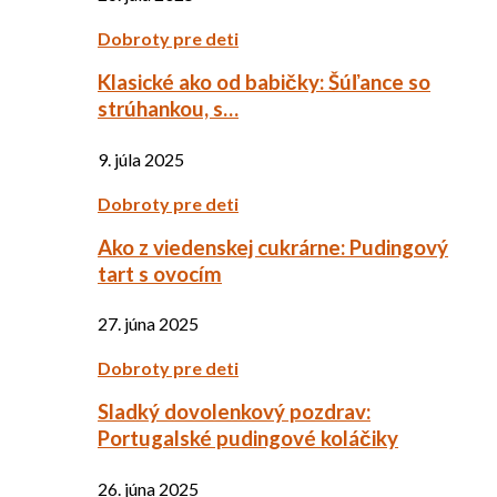
Dobroty pre deti
Klasické ako od babičky: Šúľance so
strúhankou, s…
9. júla 2025
Dobroty pre deti
Ako z viedenskej cukrárne: Pudingový
tart s ovocím
27. júna 2025
Dobroty pre deti
Sladký dovolenkový pozdrav:
Portugalské pudingové koláčiky
26. júna 2025