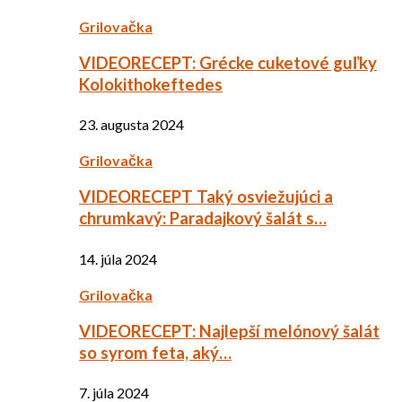
Grilovačka
VIDEORECEPT: Grécke cuketové guľky
Kolokithokeftedes
23. augusta 2024
Grilovačka
VIDEORECEPT Taký osviežujúci a
chrumkavý: Paradajkový šalát s…
14. júla 2024
Grilovačka
VIDEORECEPT: Najlepší melónový šalát
so syrom feta, aký…
7. júla 2024