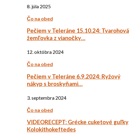
8. júla 2025
Čo na obed
Pečiem v Teleráne 15.10.24: Tvarohová
žemľovka z vianočky…
12. októbra 2024
Čo na obed
Pečiem v Teleráne 6.9.2024: Ryžový
nákyp s broskyňami…
3. septembra 2024
Čo na obed
VIDEORECEPT: Grécke cuketové guľky
Kolokithokeftedes