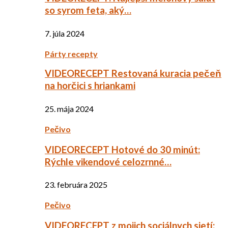
so syrom feta, aký…
7. júla 2024
Párty recepty
VIDEORECEPT Restovaná kuracia pečeň
na horčici s hriankami
25. mája 2024
Pečivo
VIDEORECEPT Hotové do 30 minút:
Rýchle vikendové celozrnné…
23. februára 2025
Pečivo
VIDEORECEPT z mojich sociálnych sietí: