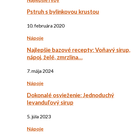
Pstruh s bylinkovou krustou
10. februára 2020
Nápoje
Najlepšie bazové recepty: Voňavý sirup,
nápoj, želé, zmrzlina…
7. mája 2024
Nápoje
Dokonalé osvieženie: Jednoduchý
levanduľový sirup
5. júla 2023
Nápoje