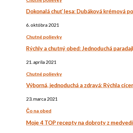
Dokonalá chuť lesa: Dubáková krémová po
6. októbra 2021
Chutné polievky
Rýchly a chutný obed: Jednoduchá paradaj
21. apríla 2021
Chutné polievky
Výborná, jednoduchá a zdravá: Rýchla cíce
23. marca 2021
Čo na obed
Moje 4 TOP recepty na dobroty z medved