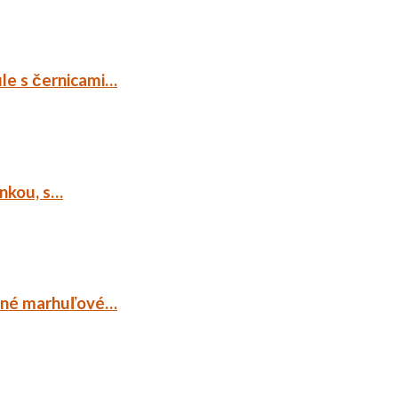
ule s černicami…
ankou, s…
ocné marhuľové…