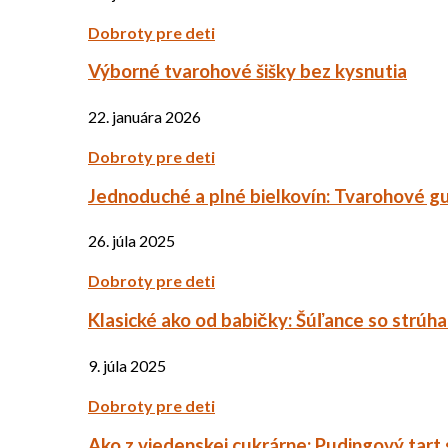
Dobroty pre deti
Výborné tvarohové šišky bez kysnutia
22. januára 2026
Dobroty pre deti
Jednoduché a plné bielkovín: Tvarohové g
26. júla 2025
Dobroty pre deti
Klasické ako od babičky: Šúľance so strúh
9. júla 2025
Dobroty pre deti
Ako z viedenskej cukrárne: Pudingový tart