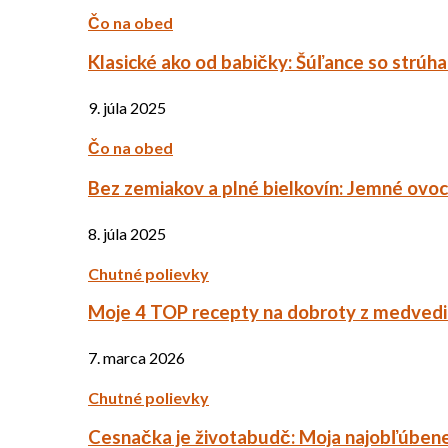
Čo na obed
Klasické ako od babičky: Šúľance so strúh
9. júla 2025
Čo na obed
Bez zemiakov a plné bielkovín: Jemné ov
8. júla 2025
Chutné polievky
Moje 4 TOP recepty na dobroty z medved
7. marca 2026
Chutné polievky
Cesnačka je životabudč: Moja najobľúbene