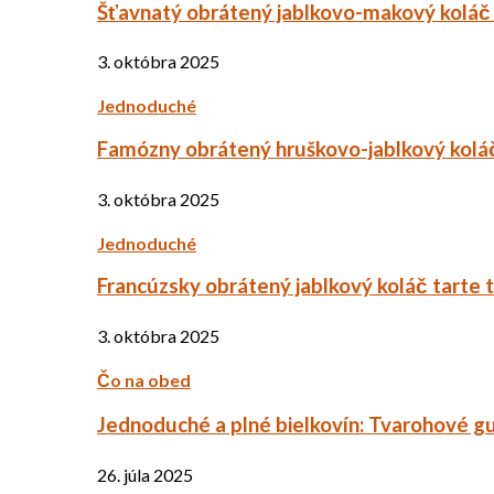
Šťavnatý obrátený jablkovo-makový koláč
3. októbra 2025
Jednoduché
Famózny obrátený hruškovo-jablkový kolá
3. októbra 2025
Jednoduché
Francúzsky obrátený jablkový koláč tarte 
3. októbra 2025
Čo na obed
Jednoduché a plné bielkovín: Tvarohové g
26. júla 2025