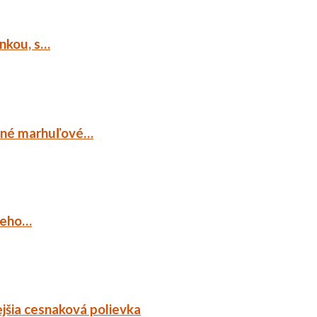
ankou, s…
ocné marhuľové…
ieho…
jšia cesnaková polievka