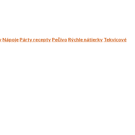
y
Nápoje
Párty recepty
Pečivo
Rýchle nátierky
Tekvicové