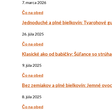
7. marca 2026
Čo na obed
Jednoduché a plné bielkovín: Tvarohové g
26. júla 2025
Čo na obed
Klasické ako od babičky: Šúľance so strúh
9. júla 2025
Čo na obed
Bez zemiakov a plné bielkovín: Jemné ov
8. júla 2025
Čo na obed