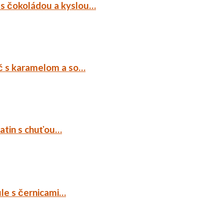
 s čokoládou a kyslou…
č s karamelom a so…
tatin s chuťou…
ule s černicami…