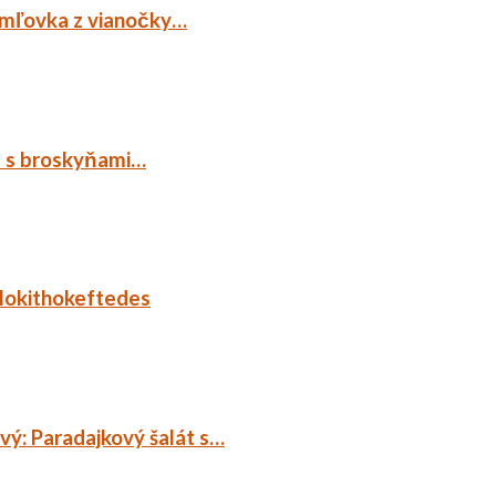
emľovka z vianočky…
p s broskyňami…
lokithokeftedes
ý: Paradajkový šalát s…