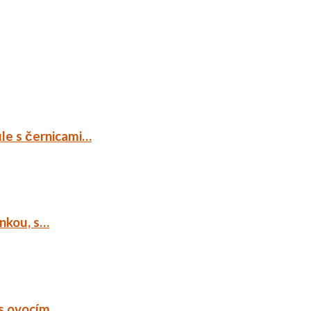
ule s černicami…
ankou, s…
 s ovocím