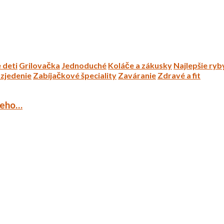
 deti
Grilovačka
Jednoduché
Koláče a zákusky
Najlepšie ryb
zjedenie
Zabíjačkové špeciality
Zaváranie
Zdravé a fit
ieho…