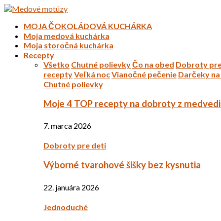
MOJA ČOKOLÁDOVÁ KUCHÁRKA
Moja medová kuchárka
Moja storočná kuchárka
Recepty
Všetko
Chutné polievky
Čo na obed
Dobroty pre
recepty
Veľká noc
Vianočné pečenie
Darčeky na 
Chutné polievky
Moje 4 TOP recepty na dobroty z medved
7. marca 2026
Dobroty pre deti
Výborné tvarohové šišky bez kysnutia
22. januára 2026
Jednoduché