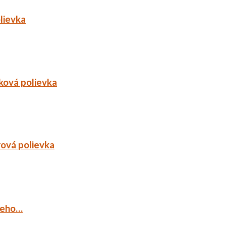
lievka
ková polievka
rová polievka
ieho…