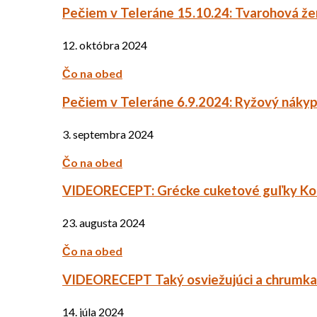
Pečiem v Teleráne 15.10.24: Tvarohová ž
12. októbra 2024
Čo na obed
Pečiem v Teleráne 6.9.2024: Ryžový náky
3. septembra 2024
Čo na obed
VIDEORECEPT: Grécke cuketové guľky Ko
23. augusta 2024
Čo na obed
VIDEORECEPT Taký osviežujúci a chrumkav
14. júla 2024