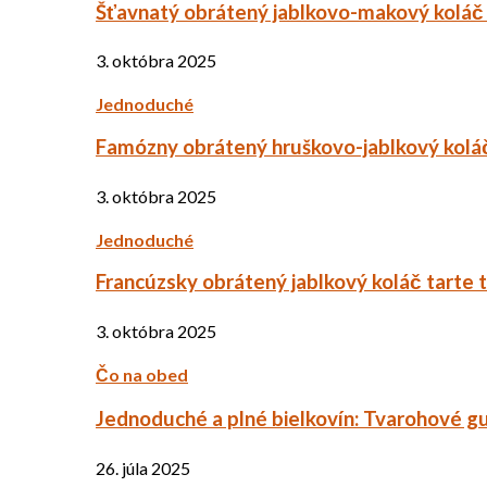
Šťavnatý obrátený jablkovo-makový koláč
3. októbra 2025
Jednoduché
Famózny obrátený hruškovo-jablkový kolá
3. októbra 2025
Jednoduché
Francúzsky obrátený jablkový koláč tarte 
3. októbra 2025
Čo na obed
Jednoduché a plné bielkovín: Tvarohové g
26. júla 2025