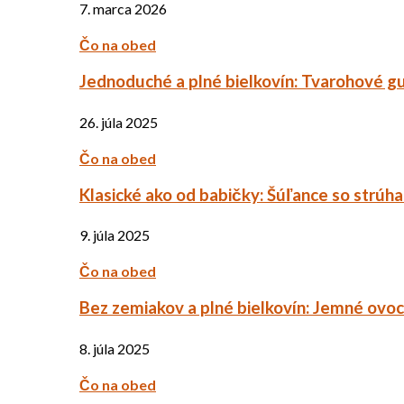
7. marca 2026
Čo na obed
Jednoduché a plné bielkovín: Tvarohové g
26. júla 2025
Čo na obed
Klasické ako od babičky: Šúľance so strúh
9. júla 2025
Čo na obed
Bez zemiakov a plné bielkovín: Jemné ov
8. júla 2025
Čo na obed