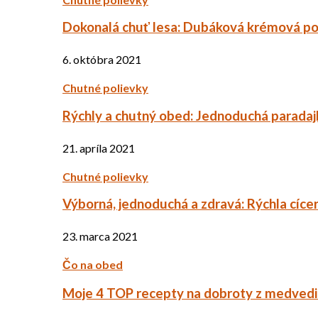
Dokonalá chuť lesa: Dubáková krémová po
6. októbra 2021
Chutné polievky
Rýchly a chutný obed: Jednoduchá paradaj
21. apríla 2021
Chutné polievky
Výborná, jednoduchá a zdravá: Rýchla cíce
23. marca 2021
Čo na obed
Moje 4 TOP recepty na dobroty z medved