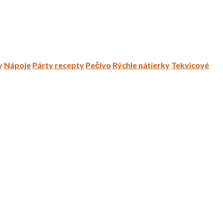
y
Nápoje
Párty recepty
Pečivo
Rýchle nátierky
Tekvicové