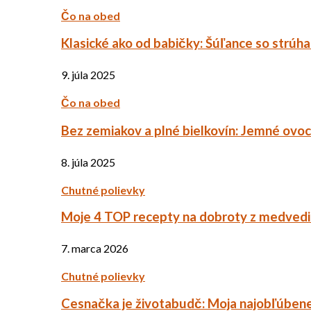
Čo na obed
Klasické ako od babičky: Šúľance so strúh
9. júla 2025
Čo na obed
Bez zemiakov a plné bielkovín: Jemné ov
8. júla 2025
Chutné polievky
Moje 4 TOP recepty na dobroty z medved
7. marca 2026
Chutné polievky
Cesnačka je životabudč: Moja najobľúbene