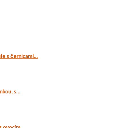
ule s černicami…
ankou, s…
 s ovocím