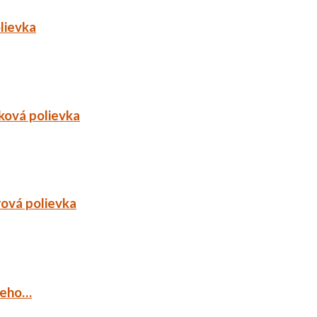
lievka
ková polievka
rová polievka
ieho…