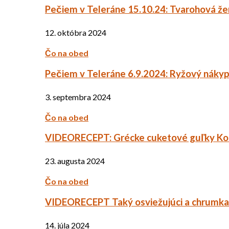
Pečiem v Teleráne 15.10.24: Tvarohová ž
12. októbra 2024
Čo na obed
Pečiem v Teleráne 6.9.2024: Ryžový náky
3. septembra 2024
Čo na obed
VIDEORECEPT: Grécke cuketové guľky Ko
23. augusta 2024
Čo na obed
VIDEORECEPT Taký osviežujúci a chrumkav
14. júla 2024