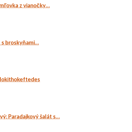
emľovka z vianočky…
p s broskyňami…
lokithokeftedes
ý: Paradajkový šalát s…