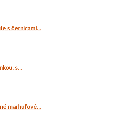
ule s černicami…
ankou, s…
ocné marhuľové…