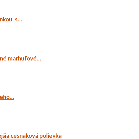
ankou, s…
ocné marhuľové…
ieho…
jšia cesnaková polievka