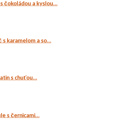
 s čokoládou a kyslou…
č s karamelom a so…
tatin s chuťou…
ule s černicami…