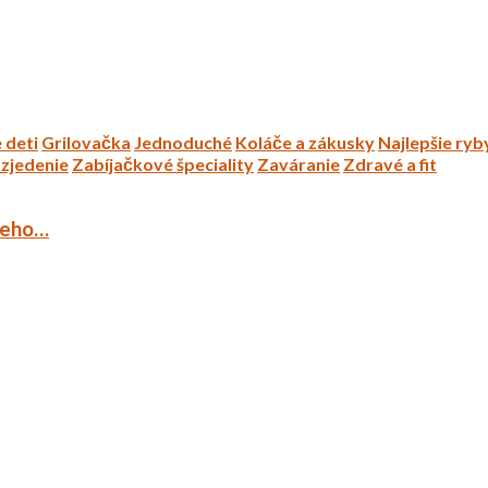
 deti
Grilovačka
Jednoduché
Koláče a zákusky
Najlepšie ryb
zjedenie
Zabíjačkové špeciality
Zaváranie
Zdravé a fit
ieho…