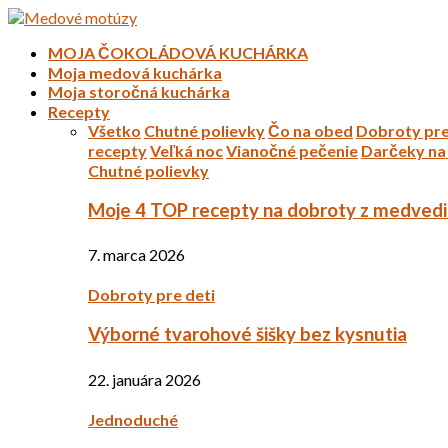
MOJA ČOKOLÁDOVÁ KUCHÁRKA
Moja medová kuchárka
Moja storočná kuchárka
Recepty
Všetko
Chutné polievky
Čo na obed
Dobroty pre
recepty
Veľká noc
Vianočné pečenie
Darčeky na 
Chutné polievky
Moje 4 TOP recepty na dobroty z medved
7. marca 2026
Dobroty pre deti
Výborné tvarohové šišky bez kysnutia
22. januára 2026
Jednoduché