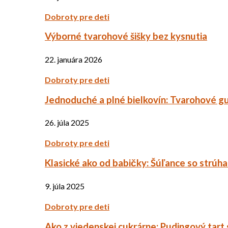
Dobroty pre deti
Výborné tvarohové šišky bez kysnutia
22. januára 2026
Dobroty pre deti
Jednoduché a plné bielkovín: Tvarohové g
26. júla 2025
Dobroty pre deti
Klasické ako od babičky: Šúľance so strúh
9. júla 2025
Dobroty pre deti
Ako z viedenskej cukrárne: Pudingový tart