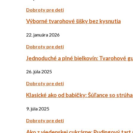
Dobroty pre deti
Výborné tvarohové šišky bez kysnutia
22. januára 2026
Dobroty pre deti
Jednoduché a plné bielkovín: Tvarohové g
26. júla 2025
Dobroty pre deti
Klasické ako od babičky: Šúľance so strúh
9. júla 2025
Dobroty pre deti
Ako z viedenskej cukrárne: Pudingový tart