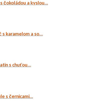
 s čokoládou a kyslou…
č s karamelom a so…
tatin s chuťou…
ule s černicami…