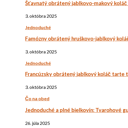
Šťavnatý obrátený jablkovo-makový koláč
3. októbra 2025
Jednoduché
Famózny obrátený hruškovo-jablkový kolá
3. októbra 2025
Jednoduché
Francúzsky obrátený jablkový koláč tarte 
3. októbra 2025
Čo na obed
Jednoduché a plné bielkovín: Tvarohové g
26. júla 2025