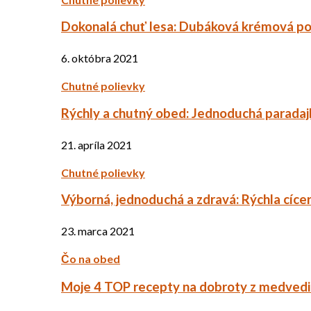
Dokonalá chuť lesa: Dubáková krémová po
6. októbra 2021
Chutné polievky
Rýchly a chutný obed: Jednoduchá paradaj
21. apríla 2021
Chutné polievky
Výborná, jednoduchá a zdravá: Rýchla cíce
23. marca 2021
Čo na obed
Moje 4 TOP recepty na dobroty z medved