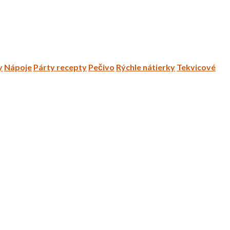
y
Nápoje
Párty recepty
Pečivo
Rýchle nátierky
Tekvicové