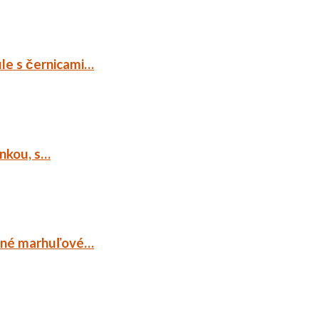
ule s černicami…
ankou, s…
ocné marhuľové…