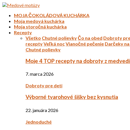
MOJA ČOKOLÁDOVÁ KUCHÁRKA
Moja medová kuchárka
Moja storočná kuchárka
Recepty
Všetko
Chutné polievky
Čo na obed
Dobroty pre
recepty
Veľká noc
Vianočné pečenie
Darčeky na 
Chutné polievky
Moje 4 TOP recepty na dobroty z medved
7. marca 2026
Dobroty pre deti
Výborné tvarohové šišky bez kysnutia
22. januára 2026
Jednoduché