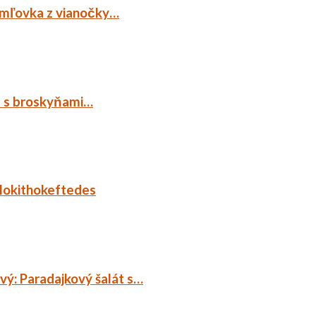
emľovka z vianočky…
p s broskyňami…
lokithokeftedes
ý: Paradajkový šalát s…