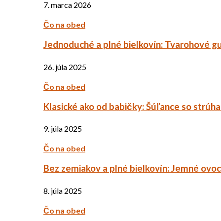
7. marca 2026
Čo na obed
Jednoduché a plné bielkovín: Tvarohové g
26. júla 2025
Čo na obed
Klasické ako od babičky: Šúľance so strúh
9. júla 2025
Čo na obed
Bez zemiakov a plné bielkovín: Jemné ov
8. júla 2025
Čo na obed