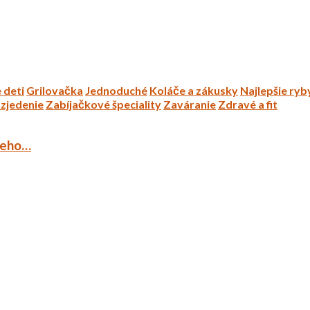
 deti
Grilovačka
Jednoduché
Koláče a zákusky
Najlepšie ryb
zjedenie
Zabíjačkové špeciality
Zaváranie
Zdravé a fit
ieho…