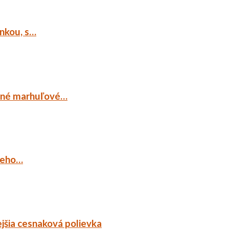
ankou, s…
ocné marhuľové…
ieho…
jšia cesnaková polievka