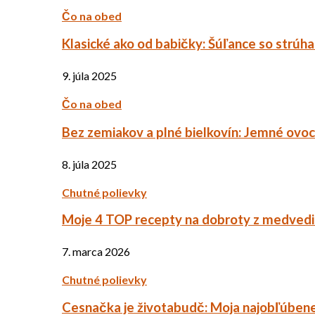
Čo na obed
Klasické ako od babičky: Šúľance so strúh
9. júla 2025
Čo na obed
Bez zemiakov a plné bielkovín: Jemné ov
8. júla 2025
Chutné polievky
Moje 4 TOP recepty na dobroty z medved
7. marca 2026
Chutné polievky
Cesnačka je životabudč: Moja najobľúbene