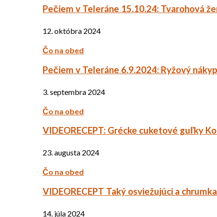
Pečiem v Teleráne 15.10.24: Tvarohová ž
12. októbra 2024
Čo na obed
Pečiem v Teleráne 6.9.2024: Ryžový náky
3. septembra 2024
Čo na obed
VIDEORECEPT: Grécke cuketové guľky Ko
23. augusta 2024
Čo na obed
VIDEORECEPT Taký osviežujúci a chrumkav
14. júla 2024