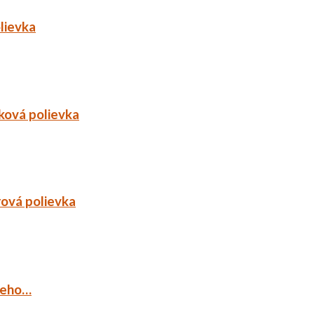
lievka
ková polievka
rová polievka
ieho…