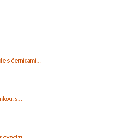
ule s černicami…
ankou, s…
 s ovocím