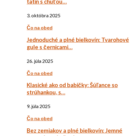
tatin s chuťou…
3. októbra 2025
Čo na obed
Jednoduché a plné bielkovín: Tvarohové
gule s černicami…
26. júla 2025
Čo na obed
Klasické ako od babičky: Šúľance so
strúhankou, s…
9. júla 2025
Čo na obed
Bez zemiakov a plné bielkovín: Jemné