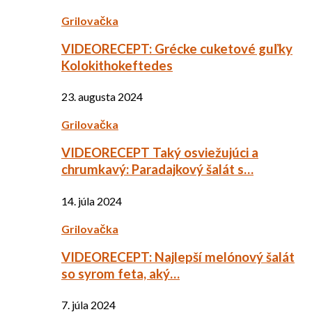
Grilovačka
VIDEORECEPT: Grécke cuketové guľky
Kolokithokeftedes
23. augusta 2024
Grilovačka
VIDEORECEPT Taký osviežujúci a
chrumkavý: Paradajkový šalát s…
14. júla 2024
Grilovačka
VIDEORECEPT: Najlepší melónový šalát
so syrom feta, aký…
7. júla 2024