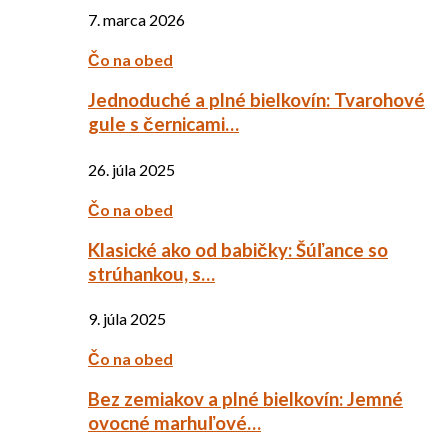
7. marca 2026
Čo na obed
Jednoduché a plné bielkovín: Tvarohové
gule s černicami…
26. júla 2025
Čo na obed
Klasické ako od babičky: Šúľance so
strúhankou, s…
9. júla 2025
Čo na obed
Bez zemiakov a plné bielkovín: Jemné
ovocné marhuľové…