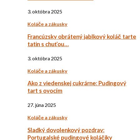
3. októbra 2025
Koláče a zákusky
Francúzsky obrátený jablkový koláč tarte
tatin s chuťou…
3. októbra 2025
Koláče a zákusky
Ako z viedenskej cukrárne: Pudingový
tart s ovocím
27. júna 2025
Koláče a zákusky
Sladký dovolenkový pozdrav:
Portugalské pudingové koláčiky