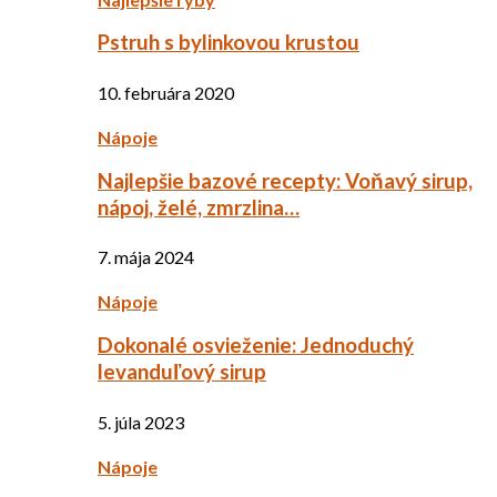
Pstruh s bylinkovou krustou
10. februára 2020
Nápoje
Najlepšie bazové recepty: Voňavý sirup,
nápoj, želé, zmrzlina…
7. mája 2024
Nápoje
Dokonalé osvieženie: Jednoduchý
levanduľový sirup
5. júla 2023
Nápoje