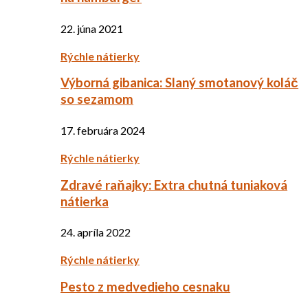
22. júna 2021
Rýchle nátierky
Výborná gibanica: Slaný smotanový koláč
so sezamom
17. februára 2024
Rýchle nátierky
Zdravé raňajky: Extra chutná tuniaková
nátierka
24. apríla 2022
Rýchle nátierky
Pesto z medvedieho cesnaku