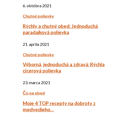
6. októbra 2021
Chutné polievky
Rýchly a chutný obed: Jednoduchá
paradajková polievka
21. apríla 2021
Chutné polievky
Výborná, jednoduchá a zdravá: Rýchla
cícerová polievka
23. marca 2021
Čo na obed
Moje 4 TOP recepty na dobroty z
medvedieho…