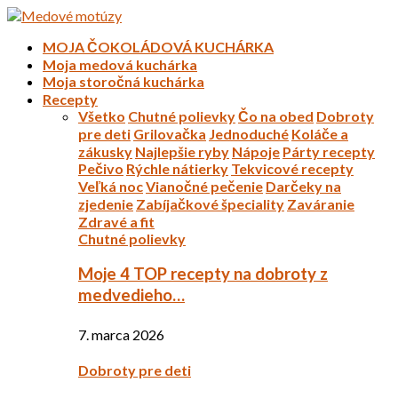
MOJA ČOKOLÁDOVÁ KUCHÁRKA
Moja medová kuchárka
Moja storočná kuchárka
Recepty
Všetko
Chutné polievky
Čo na obed
Dobroty
pre deti
Grilovačka
Jednoduché
Koláče a
zákusky
Najlepšie ryby
Nápoje
Párty recepty
Pečivo
Rýchle nátierky
Tekvicové recepty
Veľká noc
Vianočné pečenie
Darčeky na
zjedenie
Zabíjačkové špeciality
Zaváranie
Zdravé a fit
Chutné polievky
Moje 4 TOP recepty na dobroty z
medvedieho…
7. marca 2026
Dobroty pre deti