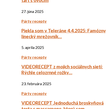
tart s ovocím
27. júna 2025
Párty recepty
Piekla som v Teleráne 4.4.2025: Famózny
linecký mrežovník…
5. apríla 2025
Párty recepty
VIDEORECEPT z mojich sociálnych sietí:
Rýchle celozrnné rožky…
23. februára 2025
Párty recepty
VIDEORECEPT Jednoduchá broskyňová
torta s mascarpone, ktorú som…