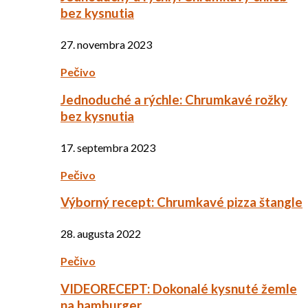
bez kysnutia
27. novembra 2023
Pečivo
Jednoduché a rýchle: Chrumkavé rožky
bez kysnutia
17. septembra 2023
Pečivo
Výborný recept: Chrumkavé pizza štangle
28. augusta 2022
Pečivo
VIDEORECEPT: Dokonalé kysnuté žemle
na hamburger