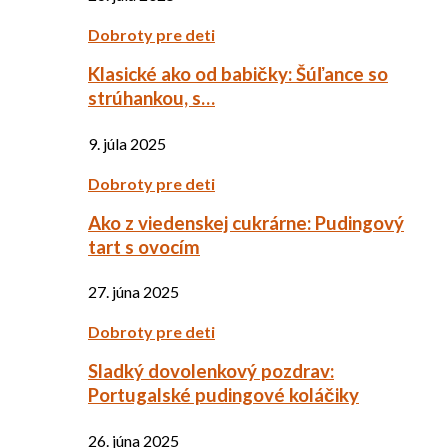
Dobroty pre deti
Klasické ako od babičky: Šúľance so
strúhankou, s…
9. júla 2025
Dobroty pre deti
Ako z viedenskej cukrárne: Pudingový
tart s ovocím
27. júna 2025
Dobroty pre deti
Sladký dovolenkový pozdrav:
Portugalské pudingové koláčiky
26. júna 2025