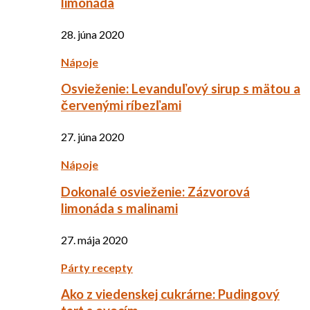
limonáda
28. júna 2020
Nápoje
Osvieženie: Levanduľový sirup s mätou a
červenými ríbezľami
27. júna 2020
Nápoje
Dokonalé osvieženie: Zázvorová
limonáda s malinami
27. mája 2020
Párty recepty
Ako z viedenskej cukrárne: Pudingový