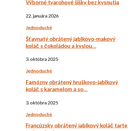
Výborné tvarohové šišky bez kysnutia
22. januára 2026
Jednoduché
Šťavnatý obrátený jablkovo-makový
koláč s čokoládou a kyslou…
3. októbra 2025
Jednoduché
Famózny obrátený hruškovo-jablkový
koláč s karamelom a so…
3. októbra 2025
Jednoduché
Francúzsky obrátený jablkový koláč tarte