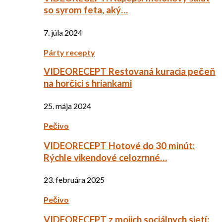
so syrom feta, aký…
7. júla 2024
Párty recepty
VIDEORECEPT Restovaná kuracia pečeň
na horčici s hriankami
25. mája 2024
Pečivo
VIDEORECEPT Hotové do 30 minút:
Rýchle vikendové celozrnné…
23. februára 2025
Pečivo
VIDEORECEPT z mojich sociálnych sietí: