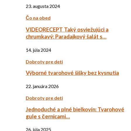
23. augusta 2024
Čo na obed
VIDEORECEPT Taký osviežujúci a
chrumkavý: Paradajkový šalát s…
14. júla 2024
Dobroty pre deti
Výborné tvarohové šišky bez kysnutia
22. januára 2026
Dobroty pre deti
Jednoduché a plné bielkovín: Tvarohové
gule s černicami…
26. júla 2025