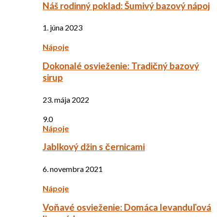
Náš rodinný poklad: Šumivý bazový nápoj
1. júna 2023
Nápoje
Dokonalé osvieženie: Tradičný bazový
sirup
23. mája 2022
9.0
Nápoje
Jablkový džin s černicami
6. novembra 2021
Nápoje
Voňavé osvieženie: Domáca levanduľová