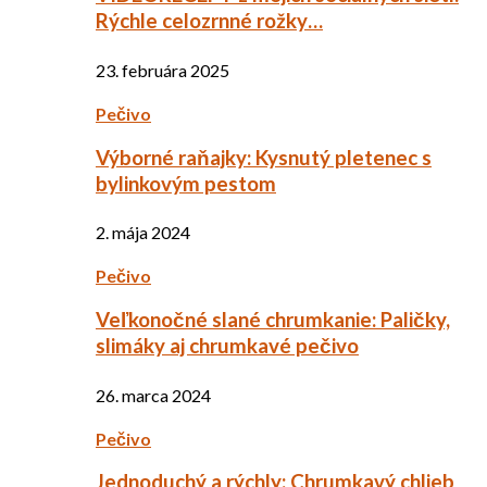
Rýchle celozrnné rožky…
23. februára 2025
Pečivo
Výborné raňajky: Kysnutý pletenec s
bylinkovým pestom
2. mája 2024
Pečivo
Veľkonočné slané chrumkanie: Paličky,
slimáky aj chrumkavé pečivo
26. marca 2024
Pečivo
Jednoduchý a rýchly: Chrumkavý chlieb