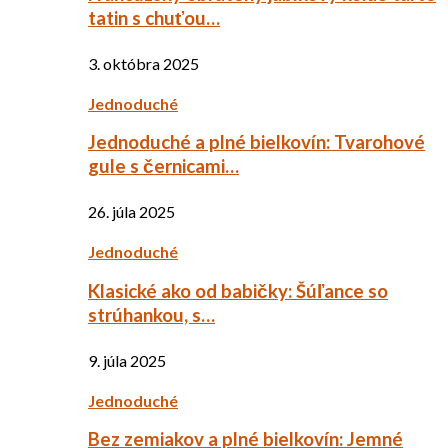
tatin s chuťou…
3. októbra 2025
Jednoduché
Jednoduché a plné bielkovín: Tvarohové
gule s černicami…
26. júla 2025
Jednoduché
Klasické ako od babičky: Šúľance so
strúhankou, s…
9. júla 2025
Jednoduché
Bez zemiakov a plné bielkovín: Jemné