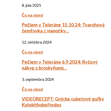
8. júla 2025
Čo na obed
Pečiem v Teleráne 15.10.24: Tvarohová
žemľovka z vianočky…
12. októbra 2024
Čo na obed
Pečiem v Teleráne 6.9.2024: Ryžový
nákyp s broskyňami…
3. septembra 2024
Čo na obed
VIDEORECEPT: Grécke cuketové guľky
Kolokithokeftedes