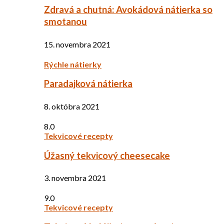
Zdravá a chutná: Avokádová nátierka so
smotanou
15. novembra 2021
Rýchle nátierky
Paradajková nátierka
8. októbra 2021
8.0
Tekvicové recepty
Úžasný tekvicový cheesecake
3. novembra 2021
9.0
Tekvicové recepty