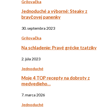
Grilovačka
Jednoduché a výborné: Steaky z
bravčovej panenky
30. septembra 2023
Grilovačka
Na schladenie: Pravé grécke tzatziky
2. júla 2023
Jednoduché
Moje 4 TOP recepty na dobroty z
medvedieho…
7. marca 2026
Jednoduché