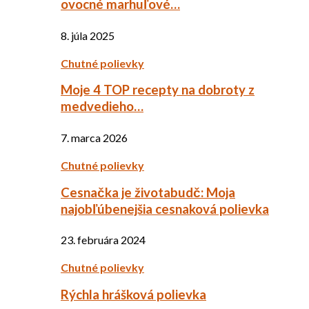
ovocné marhuľové…
8. júla 2025
Chutné polievky
Moje 4 TOP recepty na dobroty z
medvedieho…
7. marca 2026
Chutné polievky
Cesnačka je životabudč: Moja
najobľúbenejšia cesnaková polievka
23. februára 2024
Chutné polievky
Rýchla hrášková polievka