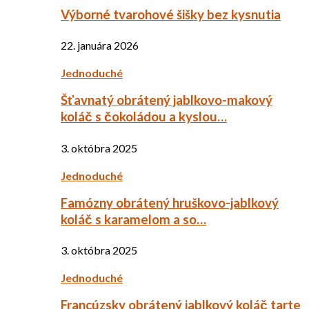
Výborné tvarohové šišky bez kysnutia
22. januára 2026
Jednoduché
Šťavnatý obrátený jablkovo-makový
koláč s čokoládou a kyslou…
3. októbra 2025
Jednoduché
Famózny obrátený hruškovo-jablkový
koláč s karamelom a so…
3. októbra 2025
Jednoduché
Francúzsky obrátený jablkový koláč tarte