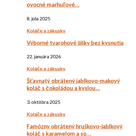
ovocné marhuľové…
8. júla 2025
Koláče a zákusky
Výborné tvarohové šišky bez kysnutia
22. januára 2026
Koláče a zákusky
Šťavnatý obrátený jablkovo-makový
koláč s čokoládou a kyslou…
3. októbra 2025
Koláče a zákusky
Famózny obrátený hruškovo-jablkový
koláč s karamelom a so…