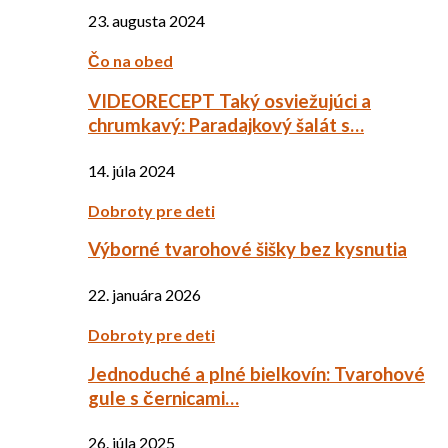
23. augusta 2024
Čo na obed
VIDEORECEPT Taký osviežujúci a
chrumkavý: Paradajkový šalát s…
14. júla 2024
Dobroty pre deti
Výborné tvarohové šišky bez kysnutia
22. januára 2026
Dobroty pre deti
Jednoduché a plné bielkovín: Tvarohové
gule s černicami…
26. júla 2025