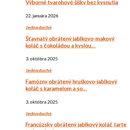
Výborné tvarohové šišky bez kysnutia
22. januára 2026
Jednoduché
Šťavnatý obrátený jablkovo-makový
koláč s čokoládou a kyslou…
3. októbra 2025
Jednoduché
Famózny obrátený hruškovo-jablkový
koláč s karamelom a so…
3. októbra 2025
Jednoduché
Francúzsky obrátený jablkový koláč tarte