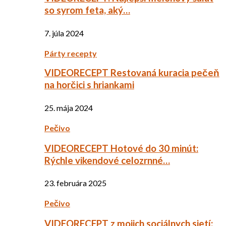
so syrom feta, aký…
7. júla 2024
Párty recepty
VIDEORECEPT Restovaná kuracia pečeň
na horčici s hriankami
25. mája 2024
Pečivo
VIDEORECEPT Hotové do 30 minút:
Rýchle vikendové celozrnné…
23. februára 2025
Pečivo
VIDEORECEPT z mojich sociálnych sietí: