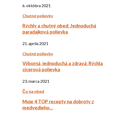
6. októbra 2021
Chutné polievky
Rýchly a chutný obed: Jednoduchá
paradajková polievka
21. apríla 2021
Chutné polievky
Výborná, jednoduchá a zdravá: Rýchla
cícerová polievka
23. marca 2021
Čo na obed
Moje 4 TOP recepty na dobroty z
medvedieho…