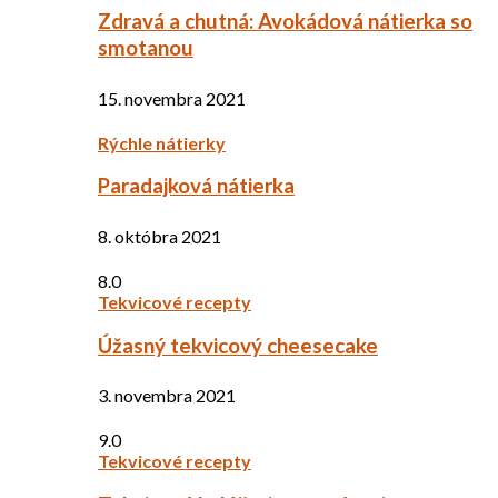
Zdravá a chutná: Avokádová nátierka so
smotanou
15. novembra 2021
Rýchle nátierky
Paradajková nátierka
8. októbra 2021
8.0
Tekvicové recepty
Úžasný tekvicový cheesecake
3. novembra 2021
9.0
Tekvicové recepty