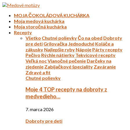
MOJA ČOKOLÁDOVÁ KUCHÁRKA
Moja medová kuchárka
Moja storočná kuchárka
Recepty
Všetko
Chutné polievky
Čo na obed
Dobroty
pre deti
Grilovačka
Jednoduché
Koláče a
zákusky
Najlepšie ryby
Nápoje
Párty recepty
Pečivo
Rýchle nátierky
Tekvicové recepty
Veľká noc
Vianočné pečenie
Darčeky na
zjedenie
Zabíjačkové špeciality
Zaváranie
Zdravé a fit
Chutné polievky
Moje 4 TOP recepty na dobroty z
medvedieho…
7. marca 2026
Dobroty pre deti