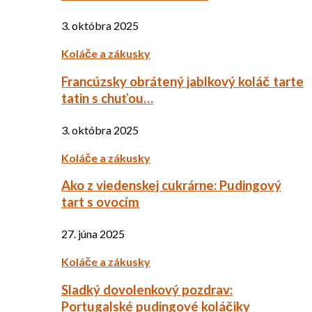
3. októbra 2025
Koláče a zákusky
Francúzsky obrátený jablkový koláč tarte
tatin s chuťou…
3. októbra 2025
Koláče a zákusky
Ako z viedenskej cukrárne: Pudingový
tart s ovocím
27. júna 2025
Koláče a zákusky
Sladký dovolenkový pozdrav:
Portugalské pudingové koláčiky