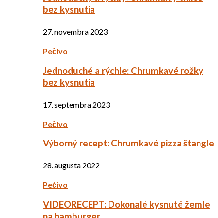
bez kysnutia
27. novembra 2023
Pečivo
Jednoduché a rýchle: Chrumkavé rožky
bez kysnutia
17. septembra 2023
Pečivo
Výborný recept: Chrumkavé pizza štangle
28. augusta 2022
Pečivo
VIDEORECEPT: Dokonalé kysnuté žemle
na hamburger