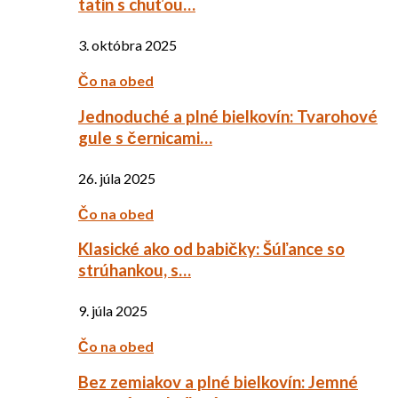
tatin s chuťou…
3. októbra 2025
Čo na obed
Jednoduché a plné bielkovín: Tvarohové
gule s černicami…
26. júla 2025
Čo na obed
Klasické ako od babičky: Šúľance so
strúhankou, s…
9. júla 2025
Čo na obed
Bez zemiakov a plné bielkovín: Jemné