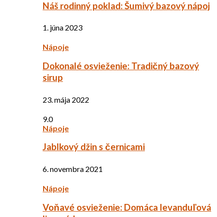
Náš rodinný poklad: Šumivý bazový nápoj
1. júna 2023
Nápoje
Dokonalé osvieženie: Tradičný bazový
sirup
23. mája 2022
9.0
Nápoje
Jablkový džin s černicami
6. novembra 2021
Nápoje
Voňavé osvieženie: Domáca levanduľová