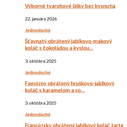
Výborné tvarohové šišky bez kysnutia
22. januára 2026
Jednoduché
Šťavnatý obrátený jablkovo-makový
koláč s čokoládou a kyslou…
3. októbra 2025
Jednoduché
Famózny obrátený hruškovo-jablkový
koláč s karamelom a so…
3. októbra 2025
Jednoduché
Francúzsky obrátený jablkový koláč tarte