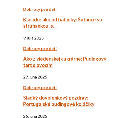
Dobroty pre deti
Klasické ako od babičky: Šúľance so
strúhankou, s…
9. júla 2025
Dobroty pre deti
Ako z viedenskej cukrárne: Pudingový
tart s ovocím
27. júna 2025
Dobroty pre deti
Sladký dovolenkový pozdrav:
Portugalské pudingové koláčiky
26. júna 2025