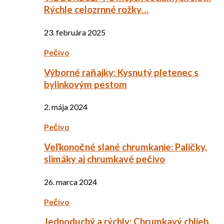
Rýchle celozrnné rožky…
23. februára 2025
Pečivo
Výborné raňajky: Kysnutý pletenec s
bylinkovým pestom
2. mája 2024
Pečivo
Veľkonočné slané chrumkanie: Paličky,
slimáky aj chrumkavé pečivo
26. marca 2024
Pečivo
Jednoduchý a rýchly: Chrumkavý chlieb