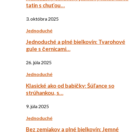
tatin s chuťou…
3. októbra 2025
Jednoduché
Jednoduché a plné bielkovín: Tvarohové
gule s černicami…
26. júla 2025
Jednoduché
Klasické ako od babičky: Šúľance so
strúhankou, s…
9. júla 2025
Jednoduché
Bez zemiakov a plné bielkovín: Jemné