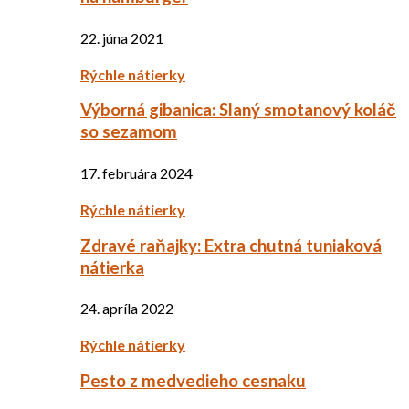
22. júna 2021
Rýchle nátierky
Výborná gibanica: Slaný smotanový koláč
so sezamom
17. februára 2024
Rýchle nátierky
Zdravé raňajky: Extra chutná tuniaková
nátierka
24. apríla 2022
Rýchle nátierky
Pesto z medvedieho cesnaku