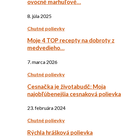
ovocné marhuľové…
8. júla 2025
Chutné polievky
Moje 4 TOP recepty na dobroty z
medvedieho…
7. marca 2026
Chutné polievky
Cesnačka je životabudč: Moja
najobľúbenejšia cesnaková polievka
23. februára 2024
Chutné polievky
Rýchla hrášková polievka