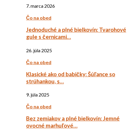
7. marca 2026
Čo na obed
Jednoduché a plné bielkovín: Tvarohové
gule s černicami…
26. júla 2025
Čo na obed
Klasické ako od babičky: Šúľance so
strúhankou, s…
9. júla 2025
Čo na obed
Bez zemiakov a plné bielkovín: Jemné
ovocné marhuľové…