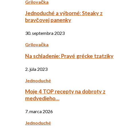
Grilovačka
Jednoduché a výborné: Steaky z
bravčovej panenky
30. septembra 2023
Grilovačka
Na schladenie: Pravé grécke tzatziky
2. júla 2023
Jednoduché
Moje 4 TOP recepty na dobroty z
medvedieho…
7. marca 2026
Jednoduché