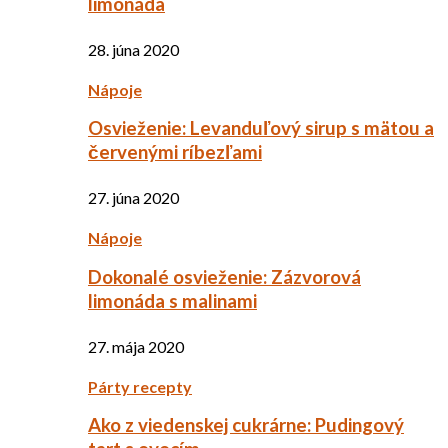
limonáda
28. júna 2020
Nápoje
Osvieženie: Levanduľový sirup s mätou a
červenými ríbezľami
27. júna 2020
Nápoje
Dokonalé osvieženie: Zázvorová
limonáda s malinami
27. mája 2020
Párty recepty
Ako z viedenskej cukrárne: Pudingový