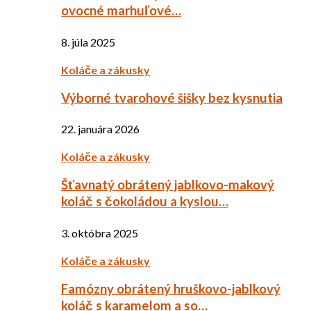
ovocné marhuľové…
8. júla 2025
Koláče a zákusky
Výborné tvarohové šišky bez kysnutia
22. januára 2026
Koláče a zákusky
Šťavnatý obrátený jablkovo-makový
koláč s čokoládou a kyslou…
3. októbra 2025
Koláče a zákusky
Famózny obrátený hruškovo-jablkový
koláč s karamelom a so…