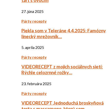
tart s ovocím
27. júna 2025
Párty recepty
Piekla som v Teleráne 4.4.2025: Famózny
linecký mrežovník…
5. apríla 2025
Párty recepty
VIDEORECEPT z mojich sociálnych sietí:
Rýchle celozrnné rožky…
23. februára 2025
Párty recepty
VIDEORECEPT Jednoduchá broskyňová
torta s mascarpone, ktorú som…