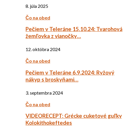
8. júla 2025
Čo na obed
Pečiem v Teleráne 15.10.24: Tvarohová
žemľovka z vianočky…
12. októbra 2024
Čo na obed
Pečiem v Teleráne 6.9.2024: Ryžový
nákyp s broskyňami…
3. septembra 2024
Čo na obed
VIDEORECEPT: Grécke cuketové guľky
Kolokithokeftedes