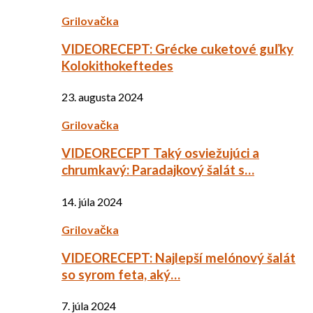
Grilovačka
VIDEORECEPT: Grécke cuketové guľky
Kolokithokeftedes
23. augusta 2024
Grilovačka
VIDEORECEPT Taký osviežujúci a
chrumkavý: Paradajkový šalát s…
14. júla 2024
Grilovačka
VIDEORECEPT: Najlepší melónový šalát
so syrom feta, aký…
7. júla 2024