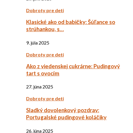
Dobroty pre deti
Klasické ako od babičky: Šúľance so
strúhankou, s…
9. júla 2025
Dobroty pre deti
Ako z viedenskej cukrárne: Pudingový
tart s ovocím
27. júna 2025
Dobroty pre deti
Sladký dovolenkový pozdrav:
Portugalské pudingové koláčiky
26. júna 2025