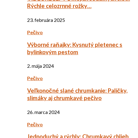
Rýchle celozrnné rožky…
23. februára 2025
Pečivo
Výborné raňajky: Kysnutý pletenec s
bylinkovým pestom
2. mája 2024
Pečivo
Veľkonočné slané chrumkanie: Paličky,
slimáky aj chrumkavé pečivo
26. marca 2024
Pečivo
Jednoduchý a rýchly: Chrumkavý chlieb