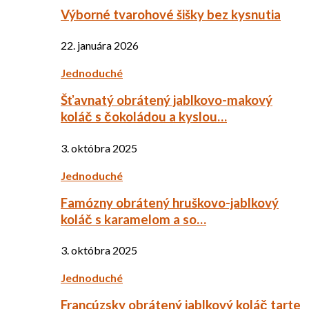
Výborné tvarohové šišky bez kysnutia
22. januára 2026
Jednoduché
Šťavnatý obrátený jablkovo-makový
koláč s čokoládou a kyslou…
3. októbra 2025
Jednoduché
Famózny obrátený hruškovo-jablkový
koláč s karamelom a so…
3. októbra 2025
Jednoduché
Francúzsky obrátený jablkový koláč tarte