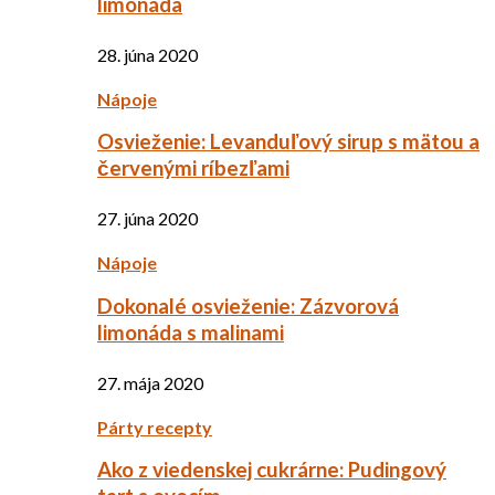
limonáda
28. júna 2020
Nápoje
Osvieženie: Levanduľový sirup s mätou a
červenými ríbezľami
27. júna 2020
Nápoje
Dokonalé osvieženie: Zázvorová
limonáda s malinami
27. mája 2020
Párty recepty
Ako z viedenskej cukrárne: Pudingový