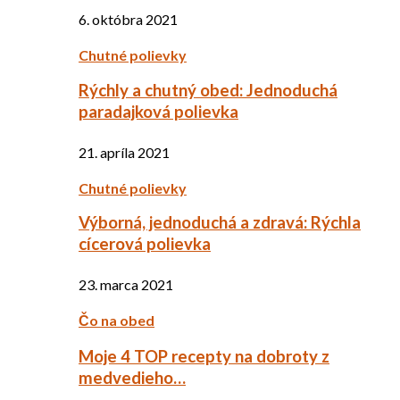
6. októbra 2021
Chutné polievky
Rýchly a chutný obed: Jednoduchá
paradajková polievka
21. apríla 2021
Chutné polievky
Výborná, jednoduchá a zdravá: Rýchla
cícerová polievka
23. marca 2021
Čo na obed
Moje 4 TOP recepty na dobroty z
medvedieho…