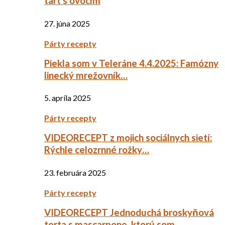
tart s ovocím
27. júna 2025
Párty recepty
Piekla som v Teleráne 4.4.2025: Famózny
linecký mrežovník…
5. apríla 2025
Párty recepty
VIDEORECEPT z mojich sociálnych sietí:
Rýchle celozrnné rožky…
23. februára 2025
Párty recepty
VIDEORECEPT Jednoduchá broskyňová
torta s mascarpone, ktorú som…