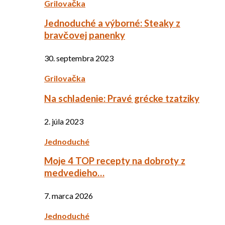
Grilovačka
Jednoduché a výborné: Steaky z
bravčovej panenky
30. septembra 2023
Grilovačka
Na schladenie: Pravé grécke tzatziky
2. júla 2023
Jednoduché
Moje 4 TOP recepty na dobroty z
medvedieho…
7. marca 2026
Jednoduché