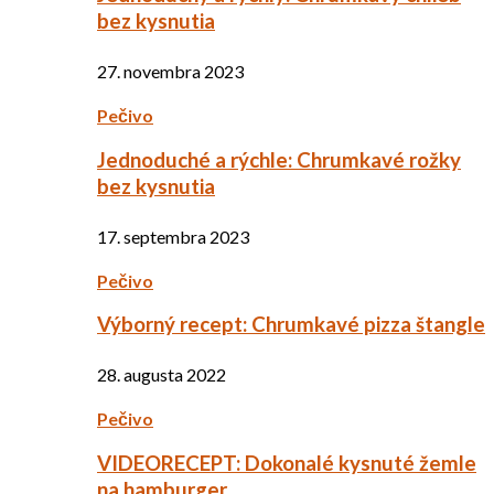
bez kysnutia
27. novembra 2023
Pečivo
Jednoduché a rýchle: Chrumkavé rožky
bez kysnutia
17. septembra 2023
Pečivo
Výborný recept: Chrumkavé pizza štangle
28. augusta 2022
Pečivo
VIDEORECEPT: Dokonalé kysnuté žemle
na hamburger