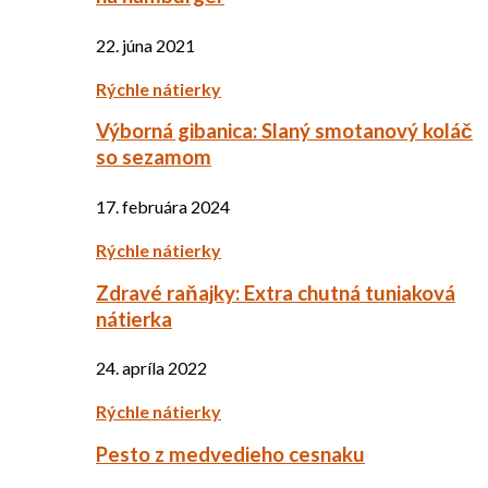
22. júna 2021
Rýchle nátierky
Výborná gibanica: Slaný smotanový koláč
so sezamom
17. februára 2024
Rýchle nátierky
Zdravé raňajky: Extra chutná tuniaková
nátierka
24. apríla 2022
Rýchle nátierky
Pesto z medvedieho cesnaku