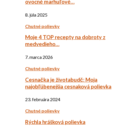
ovocné marhuľové…
8. júla 2025
Chutné polievky
Moje 4 TOP recepty na dobroty z
medvedieho…
7. marca 2026
Chutné polievky
Cesnačka je životabudč: Moja
najobľúbenejšia cesnaková polievka
23. februára 2024
Chutné polievky
Rýchla hrášková polievka