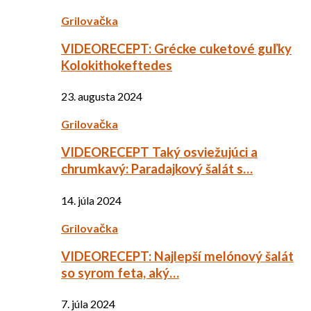
Grilovačka
VIDEORECEPT: Grécke cuketové guľky
Kolokithokeftedes
23. augusta 2024
Grilovačka
VIDEORECEPT Taký osviežujúci a
chrumkavý: Paradajkový šalát s…
14. júla 2024
Grilovačka
VIDEORECEPT: Najlepší melónový šalát
so syrom feta, aký…
7. júla 2024