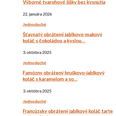
Výborné tvarohové šišky bez kysnutia
22. januára 2026
Jednoduché
Šťavnatý obrátený jablkovo-makový
koláč s čokoládou a kyslou…
3. októbra 2025
Jednoduché
Famózny obrátený hruškovo-jablkový
koláč s karamelom a so…
3. októbra 2025
Jednoduché
Francúzsky obrátený jablkový koláč tarte