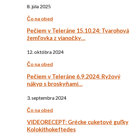
8. júla 2025
Čo na obed
Pečiem v Teleráne 15.10.24: Tvarohová
žemľovka z vianočky…
12. októbra 2024
Čo na obed
Pečiem v Teleráne 6.9.2024: Ryžový
nákyp s broskyňami…
3. septembra 2024
Čo na obed
VIDEORECEPT: Grécke cuketové guľky
Kolokithokeftedes