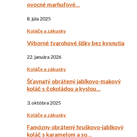
ovocné marhuľové…
8. júla 2025
Koláče a zákusky
Výborné tvarohové šišky bez kysnutia
22. januára 2026
Koláče a zákusky
Šťavnatý obrátený jablkovo-makový
koláč s čokoládou a kyslou…
3. októbra 2025
Koláče a zákusky
Famózny obrátený hruškovo-jablkový
koláč s karamelom a so…