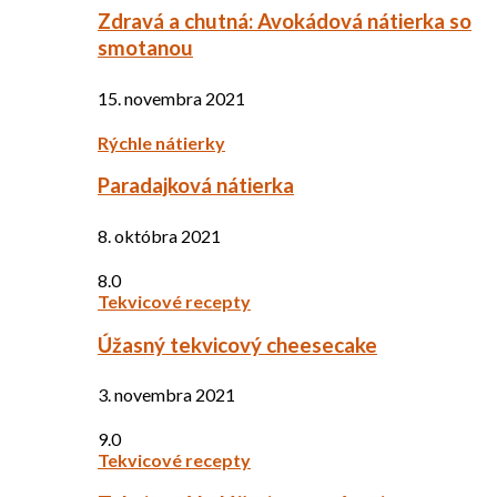
Zdravá a chutná: Avokádová nátierka so
smotanou
15. novembra 2021
Rýchle nátierky
Paradajková nátierka
8. októbra 2021
8.0
Tekvicové recepty
Úžasný tekvicový cheesecake
3. novembra 2021
9.0
Tekvicové recepty