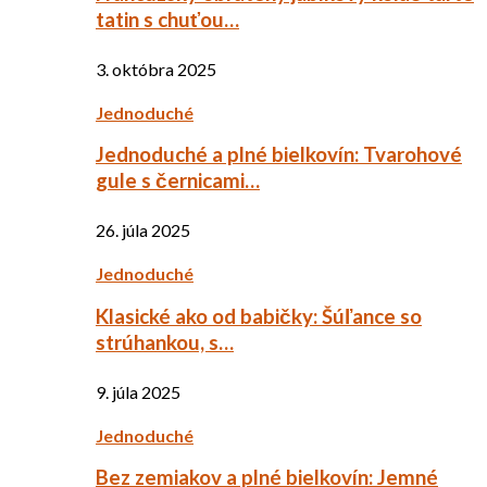
tatin s chuťou…
3. októbra 2025
Jednoduché
Jednoduché a plné bielkovín: Tvarohové
gule s černicami…
26. júla 2025
Jednoduché
Klasické ako od babičky: Šúľance so
strúhankou, s…
9. júla 2025
Jednoduché
Bez zemiakov a plné bielkovín: Jemné