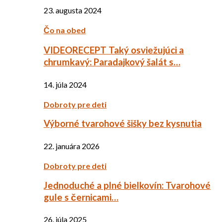
23. augusta 2024
Čo na obed
VIDEORECEPT Taký osviežujúci a
chrumkavý: Paradajkový šalát s…
14. júla 2024
Dobroty pre deti
Výborné tvarohové šišky bez kysnutia
22. januára 2026
Dobroty pre deti
Jednoduché a plné bielkovín: Tvarohové
gule s černicami…
26. júla 2025