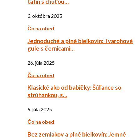
tatin s chuťou…
3. októbra 2025
Čo na obed
Jednoduché a plné bielkovín: Tvarohové
gule s černicami…
26. júla 2025
Čo na obed
Klasické ako od babičky: Šúľance so
strúhankou, s…
9. júla 2025
Čo na obed
Bez zemiakov a plné bielkovín: Jemné