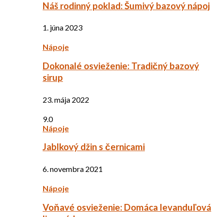
Náš rodinný poklad: Šumivý bazový nápoj
1. júna 2023
Nápoje
Dokonalé osvieženie: Tradičný bazový
sirup
23. mája 2022
9.0
Nápoje
Jablkový džin s černicami
6. novembra 2021
Nápoje
Voňavé osvieženie: Domáca levanduľová