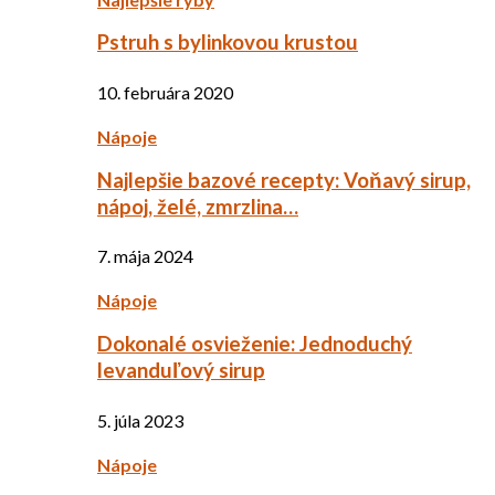
Pstruh s bylinkovou krustou
10. februára 2020
Nápoje
Najlepšie bazové recepty: Voňavý sirup,
nápoj, želé, zmrzlina…
7. mája 2024
Nápoje
Dokonalé osvieženie: Jednoduchý
levanduľový sirup
5. júla 2023
Nápoje