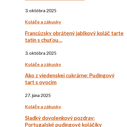
3. októbra 2025
Koláče a zákusky
Francúzsky obrátený jablkový koláč tarte
tatin s chuťou…
3. októbra 2025
Koláče a zákusky
Ako z viedenskej cukrárne: Pudingový
tart s ovocím
27. júna 2025
Koláče a zákusky
Sladký dovolenkový pozdrav:
Portugalské pudingové koláčiky