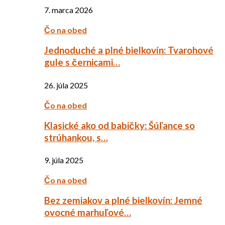
7. marca 2026
Čo na obed
Jednoduché a plné bielkovín: Tvarohové
gule s černicami…
26. júla 2025
Čo na obed
Klasické ako od babičky: Šúľance so
strúhankou, s…
9. júla 2025
Čo na obed
Bez zemiakov a plné bielkovín: Jemné
ovocné marhuľové…