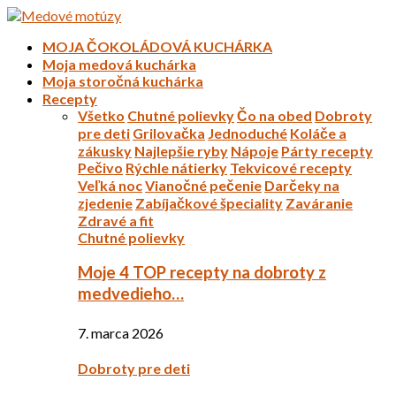
MOJA ČOKOLÁDOVÁ KUCHÁRKA
Moja medová kuchárka
Moja storočná kuchárka
Recepty
Všetko
Chutné polievky
Čo na obed
Dobroty
pre deti
Grilovačka
Jednoduché
Koláče a
zákusky
Najlepšie ryby
Nápoje
Párty recepty
Pečivo
Rýchle nátierky
Tekvicové recepty
Veľká noc
Vianočné pečenie
Darčeky na
zjedenie
Zabíjačkové špeciality
Zaváranie
Zdravé a fit
Chutné polievky
Moje 4 TOP recepty na dobroty z
medvedieho…
7. marca 2026
Dobroty pre deti