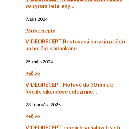
so syrom feta, aký…
7. júla 2024
Párty recepty
VIDEORECEPT Restovaná kuracia pečeň
na horčici s hriankami
25. mája 2024
Pečivo
VIDEORECEPT Hotové do 30 minút:
Rýchle vikendové celozrnné…
23. februára 2025
Pečivo
VIDEORECEPT z mojich sociálnych sietí: