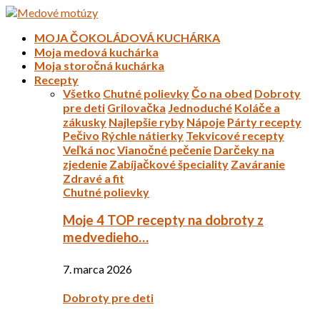
MOJA ČOKOLÁDOVÁ KUCHÁRKA
Moja medová kuchárka
Moja storočná kuchárka
Recepty
Všetko
Chutné polievky
Čo na obed
Dobroty
pre deti
Grilovačka
Jednoduché
Koláče a
zákusky
Najlepšie ryby
Nápoje
Párty recepty
Pečivo
Rýchle nátierky
Tekvicové recepty
Veľká noc
Vianočné pečenie
Darčeky na
zjedenie
Zabíjačkové špeciality
Zaváranie
Zdravé a fit
Chutné polievky
Moje 4 TOP recepty na dobroty z
medvedieho…
7. marca 2026
Dobroty pre deti