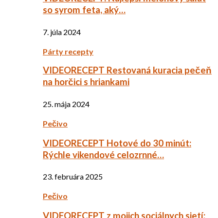
so syrom feta, aký…
7. júla 2024
Párty recepty
VIDEORECEPT Restovaná kuracia pečeň
na horčici s hriankami
25. mája 2024
Pečivo
VIDEORECEPT Hotové do 30 minút:
Rýchle vikendové celozrnné…
23. februára 2025
Pečivo
VIDEORECEPT z mojich sociálnych sietí: