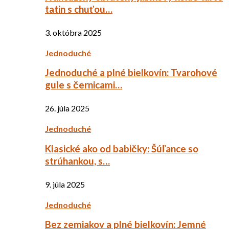
tatin s chuťou…
3. októbra 2025
Jednoduché
Jednoduché a plné bielkovín: Tvarohové
gule s černicami…
26. júla 2025
Jednoduché
Klasické ako od babičky: Šúľance so
strúhankou, s…
9. júla 2025
Jednoduché
Bez zemiakov a plné bielkovín: Jemné