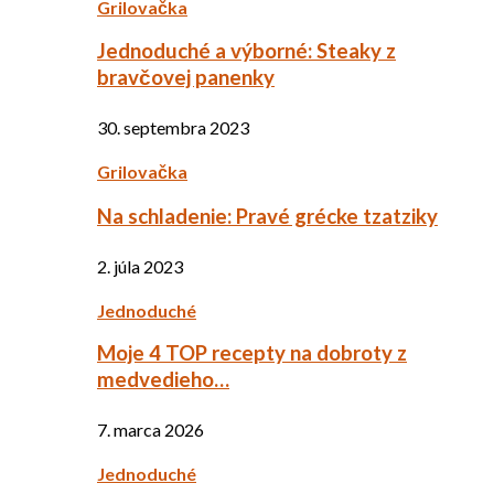
Grilovačka
Jednoduché a výborné: Steaky z
bravčovej panenky
30. septembra 2023
Grilovačka
Na schladenie: Pravé grécke tzatziky
2. júla 2023
Jednoduché
Moje 4 TOP recepty na dobroty z
medvedieho…
7. marca 2026
Jednoduché