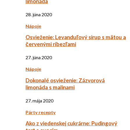
limonáda
28. júna 2020
Nápoje
Osvieženie: Levanduľový sirup s mätou a
červenými ríbezľami
27. júna 2020
Nápoje
Dokonalé osvieženie: Zázvorová
limonáda s malinami
27. mája 2020
Párty recepty
Ako z viedenskej cukrárne: Pudingový