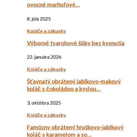
ovocné marhuľové…
8. júla 2025
Koláče a zákusky
Výborné tvarohové šišky bez kysnutia
22. januára 2026
Koláče a zákusky
Šťavnatý obrátený jablkovo-makový
koláč s čokoládou a kyslou…
3. októbra 2025
Koláče a zákusky
Famózny obrátený hruškovo-jablkový
koláč s karamelom a so…