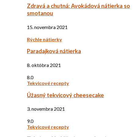
Zdravá a chutná: Avokádová nátierka so
smotanou
15. novembra 2021
Rýchle nátierky
Paradajková nátierka
8. októbra 2021
8.0
Tekvicové recepty
Úžasný tekvicový cheesecake
3. novembra 2021
9.0
Tekvicové recepty