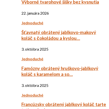
Výborné tvarohové šišky bez kysnutia
22. januára 2026
Jednoduché
Šťavnatý obrátený jablkovo-makový
koláč s čokoládou a kyslou…
3. októbra 2025
Jednoduché
Famózny obrátený hruškovo-jablkový
koláč s karamelom a so…
3. októbra 2025
Jednoduché
Francúzsky obrátený jablkový koláč tarte