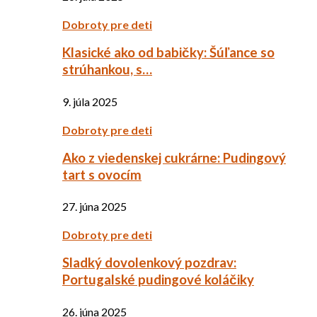
Dobroty pre deti
Klasické ako od babičky: Šúľance so
strúhankou, s…
9. júla 2025
Dobroty pre deti
Ako z viedenskej cukrárne: Pudingový
tart s ovocím
27. júna 2025
Dobroty pre deti
Sladký dovolenkový pozdrav:
Portugalské pudingové koláčiky
26. júna 2025