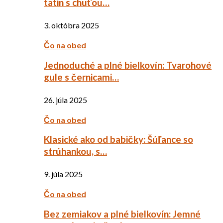
tatin s chuťou…
3. októbra 2025
Čo na obed
Jednoduché a plné bielkovín: Tvarohové
gule s černicami…
26. júla 2025
Čo na obed
Klasické ako od babičky: Šúľance so
strúhankou, s…
9. júla 2025
Čo na obed
Bez zemiakov a plné bielkovín: Jemné