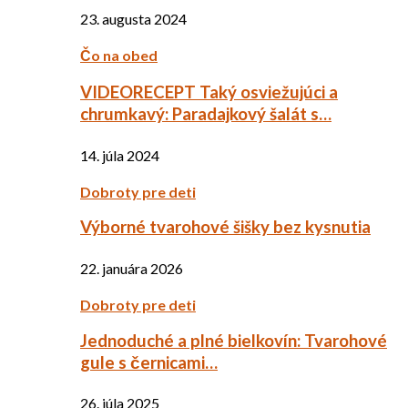
23. augusta 2024
Čo na obed
VIDEORECEPT Taký osviežujúci a
chrumkavý: Paradajkový šalát s…
14. júla 2024
Dobroty pre deti
Výborné tvarohové šišky bez kysnutia
22. januára 2026
Dobroty pre deti
Jednoduché a plné bielkovín: Tvarohové
gule s černicami…
26. júla 2025