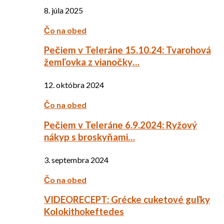
8. júla 2025
Čo na obed
Pečiem v Teleráne 15.10.24: Tvarohová
žemľovka z vianočky…
12. októbra 2024
Čo na obed
Pečiem v Teleráne 6.9.2024: Ryžový
nákyp s broskyňami…
3. septembra 2024
Čo na obed
VIDEORECEPT: Grécke cuketové guľky
Kolokithokeftedes