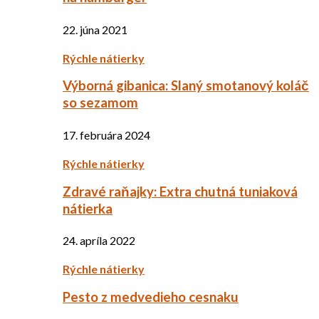
22. júna 2021
Rýchle nátierky
Výborná gibanica: Slaný smotanový koláč
so sezamom
17. februára 2024
Rýchle nátierky
Zdravé raňajky: Extra chutná tuniaková
nátierka
24. apríla 2022
Rýchle nátierky
Pesto z medvedieho cesnaku