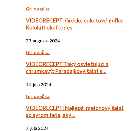
Grilovačka
VIDEORECEPT: Grécke cuketové guľky
Kolokithokeftedes
23. augusta 2024
Grilovačka
VIDEORECEPT Taký osviežujúci a
chrumkavý: Paradajkový šalát s…
14. júla 2024
Grilovačka
VIDEORECEPT: Najlepší melónový šalát
so syrom feta, aký…
7. júla 2024