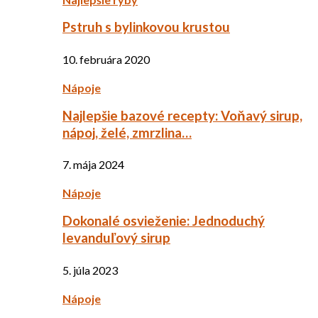
Pstruh s bylinkovou krustou
10. februára 2020
Nápoje
Najlepšie bazové recepty: Voňavý sirup,
nápoj, želé, zmrzlina…
7. mája 2024
Nápoje
Dokonalé osvieženie: Jednoduchý
levanduľový sirup
5. júla 2023
Nápoje