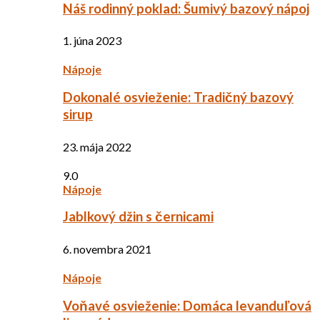
Náš rodinný poklad: Šumivý bazový nápoj
1. júna 2023
Nápoje
Dokonalé osvieženie: Tradičný bazový
sirup
23. mája 2022
9.0
Nápoje
Jablkový džin s černicami
6. novembra 2021
Nápoje
Voňavé osvieženie: Domáca levanduľová