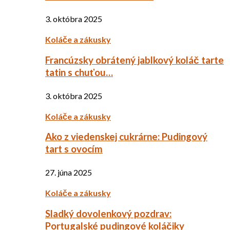
3. októbra 2025
Koláče a zákusky
Francúzsky obrátený jablkový koláč tarte
tatin s chuťou…
3. októbra 2025
Koláče a zákusky
Ako z viedenskej cukrárne: Pudingový
tart s ovocím
27. júna 2025
Koláče a zákusky
Sladký dovolenkový pozdrav:
Portugalské pudingové koláčiky