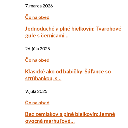
7. marca 2026
Čo na obed
Jednoduché a plné bielkovín: Tvarohové
gule s černicami…
26. júla 2025
Čo na obed
Klasické ako od babičky: Šúľance so
strúhankou, s…
9. júla 2025
Čo na obed
Bez zemiakov a plné bielkovín: Jemné
ovocné marhuľové…