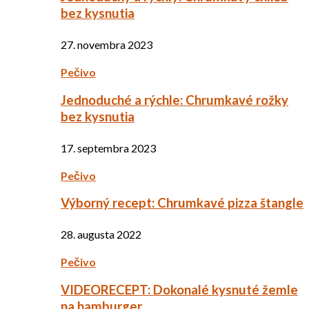
bez kysnutia
27. novembra 2023
Pečivo
Jednoduché a rýchle: Chrumkavé rožky
bez kysnutia
17. septembra 2023
Pečivo
Výborný recept: Chrumkavé pizza štangle
28. augusta 2022
Pečivo
VIDEORECEPT: Dokonalé kysnuté žemle
na hamburger