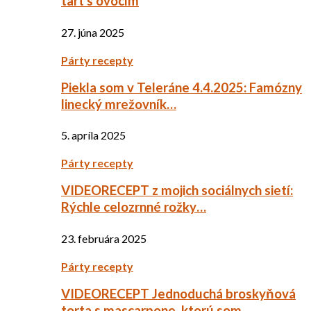
tart s ovocím
27. júna 2025
Párty recepty
Piekla som v Teleráne 4.4.2025: Famózny
linecký mrežovník…
5. apríla 2025
Párty recepty
VIDEORECEPT z mojich sociálnych sietí:
Rýchle celozrnné rožky…
23. februára 2025
Párty recepty
VIDEORECEPT Jednoduchá broskyňová
torta s mascarpone, ktorú som…