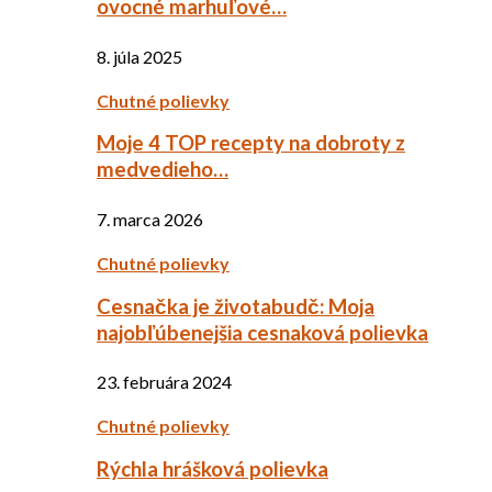
ovocné marhuľové…
8. júla 2025
Chutné polievky
Moje 4 TOP recepty na dobroty z
medvedieho…
7. marca 2026
Chutné polievky
Cesnačka je životabudč: Moja
najobľúbenejšia cesnaková polievka
23. februára 2024
Chutné polievky
Rýchla hrášková polievka