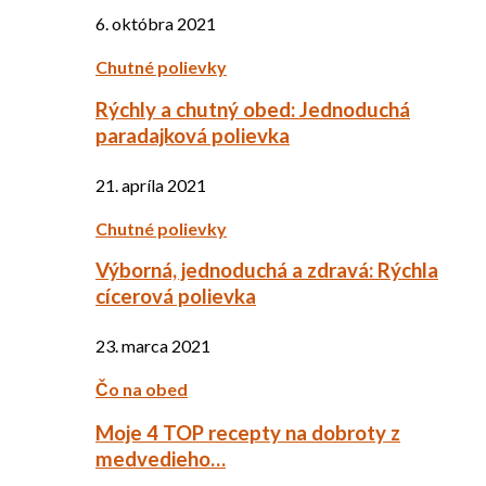
6. októbra 2021
Chutné polievky
Rýchly a chutný obed: Jednoduchá
paradajková polievka
21. apríla 2021
Chutné polievky
Výborná, jednoduchá a zdravá: Rýchla
cícerová polievka
23. marca 2021
Čo na obed
Moje 4 TOP recepty na dobroty z
medvedieho…