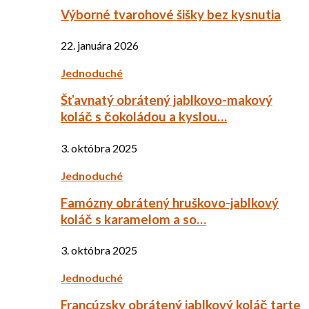
Výborné tvarohové šišky bez kysnutia
22. januára 2026
Jednoduché
Šťavnatý obrátený jablkovo-makový
koláč s čokoládou a kyslou…
3. októbra 2025
Jednoduché
Famózny obrátený hruškovo-jablkový
koláč s karamelom a so…
3. októbra 2025
Jednoduché
Francúzsky obrátený jablkový koláč tarte