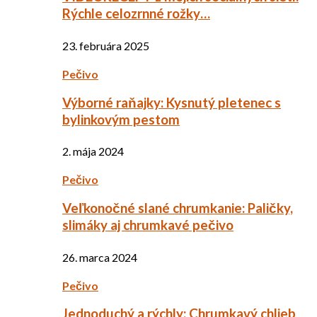
Rýchle celozrnné rožky…
23. februára 2025
Pečivo
Výborné raňajky: Kysnutý pletenec s
bylinkovým pestom
2. mája 2024
Pečivo
Veľkonočné slané chrumkanie: Paličky,
slimáky aj chrumkavé pečivo
26. marca 2024
Pečivo
Jednoduchý a rýchly: Chrumkavý chlieb