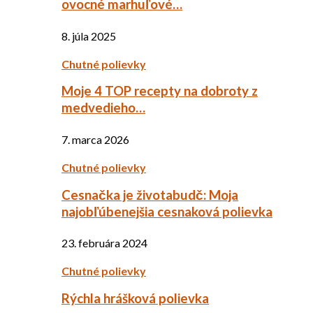
ovocné marhuľové…
8. júla 2025
Chutné polievky
Moje 4 TOP recepty na dobroty z
medvedieho…
7. marca 2026
Chutné polievky
Cesnačka je životabudč: Moja
najobľúbenejšia cesnaková polievka
23. februára 2024
Chutné polievky
Rýchla hrášková polievka