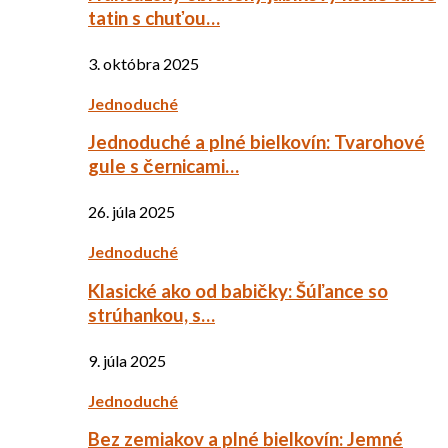
tatin s chuťou…
3. októbra 2025
Jednoduché
Jednoduché a plné bielkovín: Tvarohové
gule s černicami…
26. júla 2025
Jednoduché
Klasické ako od babičky: Šúľance so
strúhankou, s…
9. júla 2025
Jednoduché
Bez zemiakov a plné bielkovín: Jemné