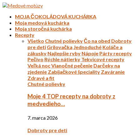
MOJA ČOKOLÁDOVÁ KUCHÁRKA
Moja medová kuchárka
Moja storočná kuchárka
Recepty
Všetko
Chutné polievky
Čo na obed
Dobroty
pre deti
Grilovačka
Jednoduché
Koláče a
zákusky
Najlepšie ryby
Nápoje
Párty recepty
Pečivo
Rýchle nátierky
Tekvicové recepty
Veľká noc
Vianočné pečenie
Darčeky na
zjedenie
Zabíjačkové špeciality
Zaváranie
Zdravé a fit
Chutné polievky
Moje 4 TOP recepty na dobroty z
medvedieho…
7. marca 2026
Dobroty pre deti