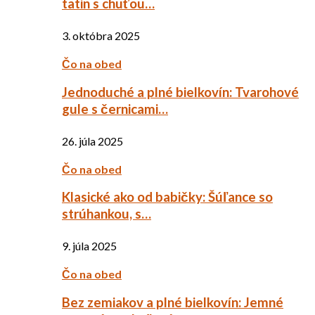
tatin s chuťou…
3. októbra 2025
Čo na obed
Jednoduché a plné bielkovín: Tvarohové
gule s černicami…
26. júla 2025
Čo na obed
Klasické ako od babičky: Šúľance so
strúhankou, s…
9. júla 2025
Čo na obed
Bez zemiakov a plné bielkovín: Jemné