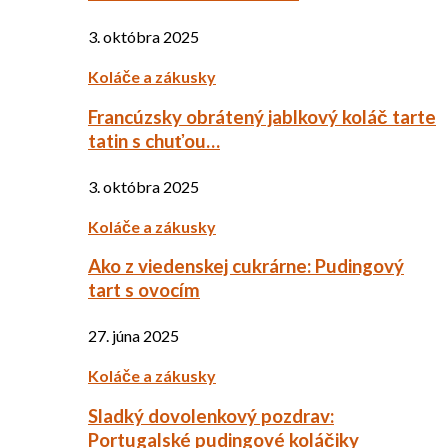
3. októbra 2025
Koláče a zákusky
Francúzsky obrátený jablkový koláč tarte
tatin s chuťou…
3. októbra 2025
Koláče a zákusky
Ako z viedenskej cukrárne: Pudingový
tart s ovocím
27. júna 2025
Koláče a zákusky
Sladký dovolenkový pozdrav:
Portugalské pudingové koláčiky