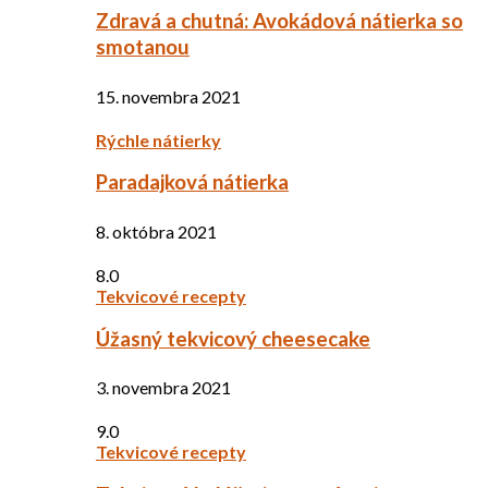
Zdravá a chutná: Avokádová nátierka so
smotanou
15. novembra 2021
Rýchle nátierky
Paradajková nátierka
8. októbra 2021
8.0
Tekvicové recepty
Úžasný tekvicový cheesecake
3. novembra 2021
9.0
Tekvicové recepty