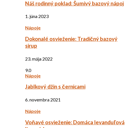
Náš rodinný poklad: Šumivý bazový nápoj
1. júna 2023
Nápoje
Dokonalé osvieženie: Tradičný bazový
sirup
23. mája 2022
9.0
Nápoje
Jablkový džin s černicami
6. novembra 2021
Nápoje
Voňavé osvieženie: Domáca levanduľová