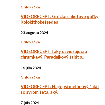
Grilovačka
VIDEORECEPT: Grécke cuketové guľky
Kolokithokeftedes
23. augusta 2024
Grilovačka
VIDEORECEPT Taký osviežujúci a
chrumkavý: Paradajkový šalát s…
14. júla 2024
Grilovačka
VIDEORECEPT: Najlepší melónový šalát
so syrom feta, aký…
7. júla 2024