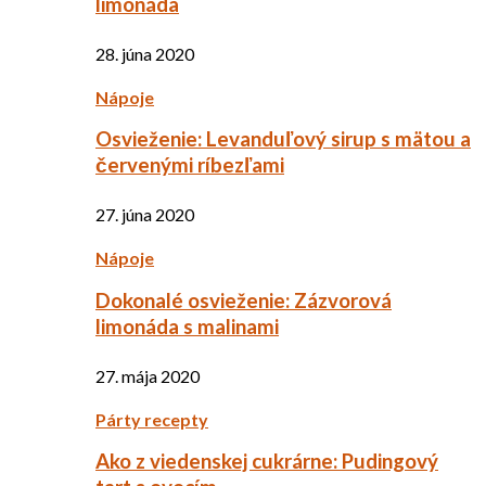
limonáda
28. júna 2020
Nápoje
Osvieženie: Levanduľový sirup s mätou a
červenými ríbezľami
27. júna 2020
Nápoje
Dokonalé osvieženie: Zázvorová
limonáda s malinami
27. mája 2020
Párty recepty
Ako z viedenskej cukrárne: Pudingový