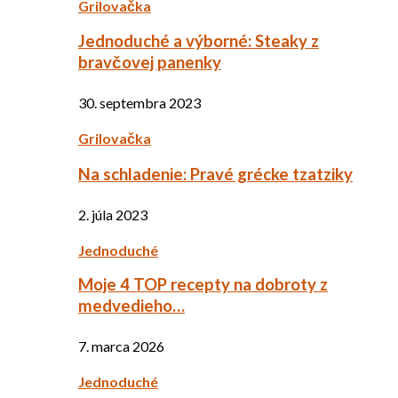
Grilovačka
Jednoduché a výborné: Steaky z
bravčovej panenky
30. septembra 2023
Grilovačka
Na schladenie: Pravé grécke tzatziky
2. júla 2023
Jednoduché
Moje 4 TOP recepty na dobroty z
medvedieho…
7. marca 2026
Jednoduché