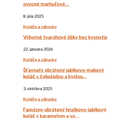
ovocné marhuľové…
8. júla 2025
Koláče a zákusky
Výborné tvarohové šišky bez kysnutia
22. januára 2026
Koláče a zákusky
Šťavnatý obrátený jablkovo-makový
koláč s čokoládou a kyslou…
3. októbra 2025
Koláče a zákusky
Famózny obrátený hruškovo-jablkový
koláč s karamelom a so…