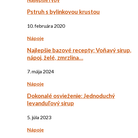
Pstruh s bylinkovou krustou
10. februára 2020
Nápoje
Najlepšie bazové recepty: Voňavý sirup,
nápoj, želé, zmrzlina…
7. mája 2024
Nápoje
Dokonalé osvieženie: Jednoduchý
levanduľový sirup
5. júla 2023
Nápoje