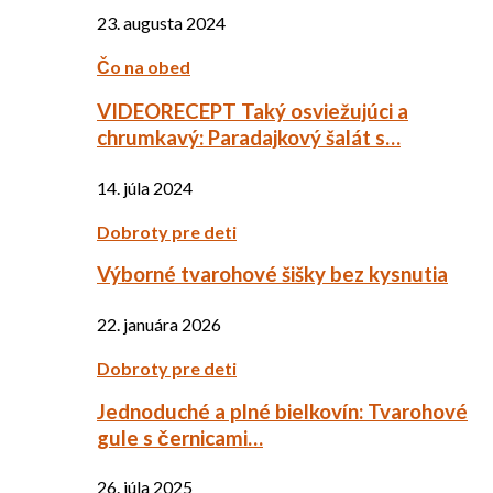
23. augusta 2024
Čo na obed
VIDEORECEPT Taký osviežujúci a
chrumkavý: Paradajkový šalát s…
14. júla 2024
Dobroty pre deti
Výborné tvarohové šišky bez kysnutia
22. januára 2026
Dobroty pre deti
Jednoduché a plné bielkovín: Tvarohové
gule s černicami…
26. júla 2025