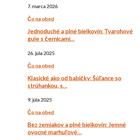
7. marca 2026
Čo na obed
Jednoduché a plné bielkovín: Tvarohové
gule s černicami…
26. júla 2025
Čo na obed
Klasické ako od babičky: Šúľance so
strúhankou, s…
9. júla 2025
Čo na obed
Bez zemiakov a plné bielkovín: Jemné
ovocné marhuľové…