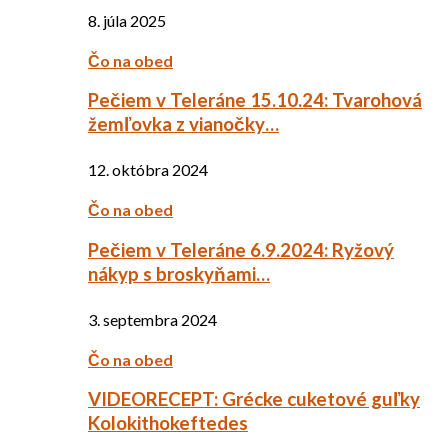
8. júla 2025
Čo na obed
Pečiem v Teleráne 15.10.24: Tvarohová
žemľovka z vianočky…
12. októbra 2024
Čo na obed
Pečiem v Teleráne 6.9.2024: Ryžový
nákyp s broskyňami…
3. septembra 2024
Čo na obed
VIDEORECEPT: Grécke cuketové guľky
Kolokithokeftedes