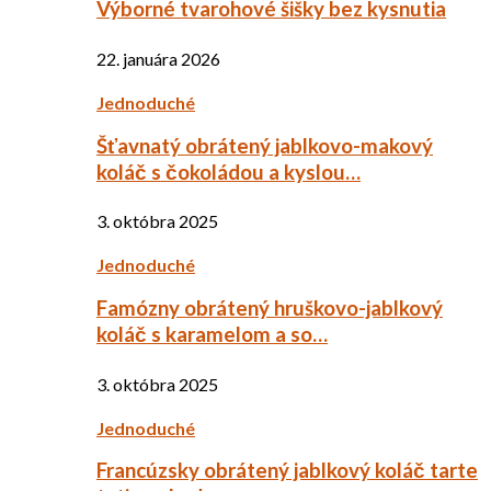
Výborné tvarohové šišky bez kysnutia
22. januára 2026
Jednoduché
Šťavnatý obrátený jablkovo-makový
koláč s čokoládou a kyslou…
3. októbra 2025
Jednoduché
Famózny obrátený hruškovo-jablkový
koláč s karamelom a so…
3. októbra 2025
Jednoduché
Francúzsky obrátený jablkový koláč tarte