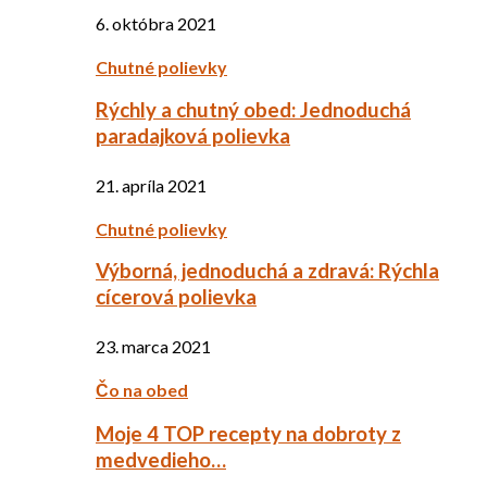
6. októbra 2021
Chutné polievky
Rýchly a chutný obed: Jednoduchá
paradajková polievka
21. apríla 2021
Chutné polievky
Výborná, jednoduchá a zdravá: Rýchla
cícerová polievka
23. marca 2021
Čo na obed
Moje 4 TOP recepty na dobroty z
medvedieho…