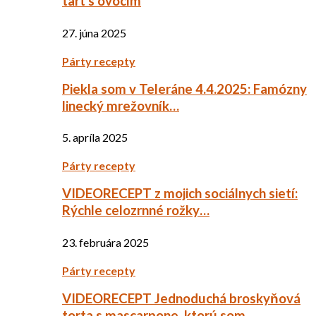
tart s ovocím
27. júna 2025
Párty recepty
Piekla som v Teleráne 4.4.2025: Famózny
linecký mrežovník…
5. apríla 2025
Párty recepty
VIDEORECEPT z mojich sociálnych sietí:
Rýchle celozrnné rožky…
23. februára 2025
Párty recepty
VIDEORECEPT Jednoduchá broskyňová
torta s mascarpone, ktorú som…