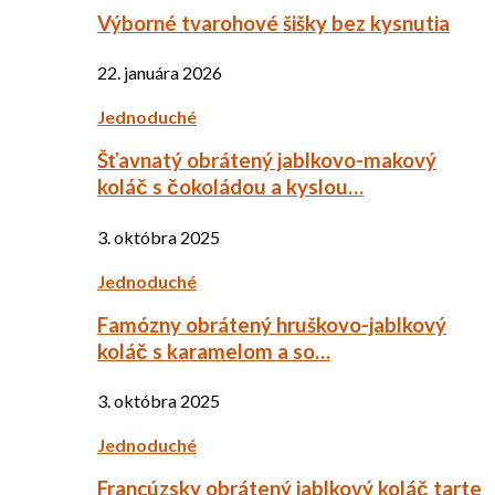
Výborné tvarohové šišky bez kysnutia
22. januára 2026
Jednoduché
Šťavnatý obrátený jablkovo-makový
koláč s čokoládou a kyslou…
3. októbra 2025
Jednoduché
Famózny obrátený hruškovo-jablkový
koláč s karamelom a so…
3. októbra 2025
Jednoduché
Francúzsky obrátený jablkový koláč tarte