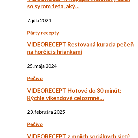
so syrom feta, aký…
7. júla 2024
Párty recepty
VIDEORECEPT Restovaná kuracia pečeň
na horčici s hriankami
25. mája 2024
Pečivo
VIDEORECEPT Hotové do 30 minút:
Rýchle vikendové celozrnné…
23. februára 2025
Pečivo
VIDEORECEPT z mojich sociálnych sietí: