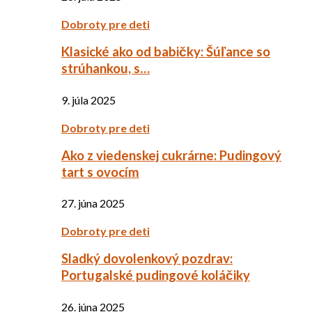
Dobroty pre deti
Klasické ako od babičky: Šúľance so
strúhankou, s…
9. júla 2025
Dobroty pre deti
Ako z viedenskej cukrárne: Pudingový
tart s ovocím
27. júna 2025
Dobroty pre deti
Sladký dovolenkový pozdrav:
Portugalské pudingové koláčiky
26. júna 2025