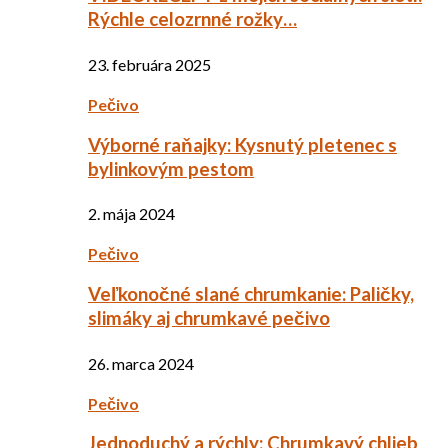
Rýchle celozrnné rožky…
23. februára 2025
Pečivo
Výborné raňajky: Kysnutý pletenec s
bylinkovým pestom
2. mája 2024
Pečivo
Veľkonočné slané chrumkanie: Paličky,
slimáky aj chrumkavé pečivo
26. marca 2024
Pečivo
Jednoduchý a rýchly: Chrumkavý chlieb