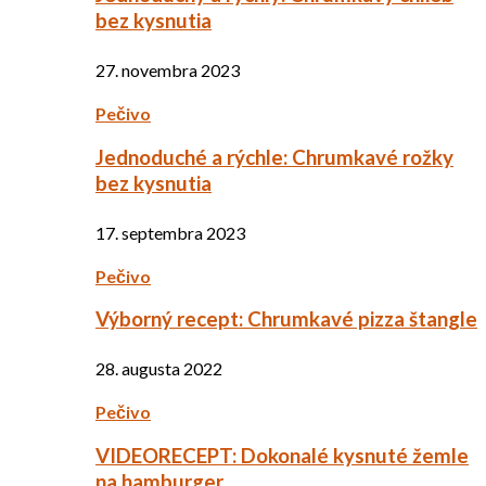
bez kysnutia
27. novembra 2023
Pečivo
Jednoduché a rýchle: Chrumkavé rožky
bez kysnutia
17. septembra 2023
Pečivo
Výborný recept: Chrumkavé pizza štangle
28. augusta 2022
Pečivo
VIDEORECEPT: Dokonalé kysnuté žemle
na hamburger