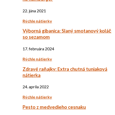
22. júna 2021
Rýchle nátierky
Výborná gibanica: Slaný smotanový koláč
so sezamom
17. februára 2024
Rýchle nátierky
Zdravé raňajky: Extra chutná tuniaková
nátierka
24. apríla 2022
Rýchle nátierky
Pesto z medvedieho cesnaku