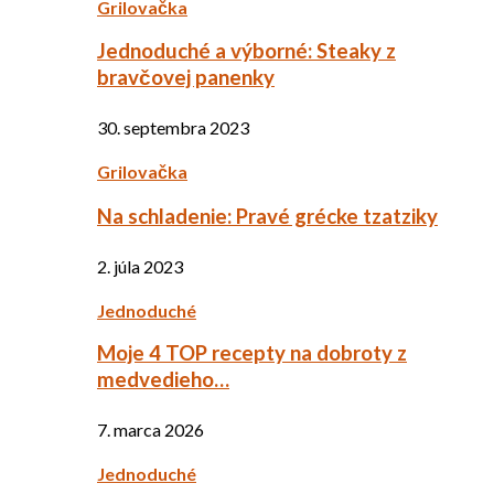
Grilovačka
Jednoduché a výborné: Steaky z
bravčovej panenky
30. septembra 2023
Grilovačka
Na schladenie: Pravé grécke tzatziky
2. júla 2023
Jednoduché
Moje 4 TOP recepty na dobroty z
medvedieho…
7. marca 2026
Jednoduché