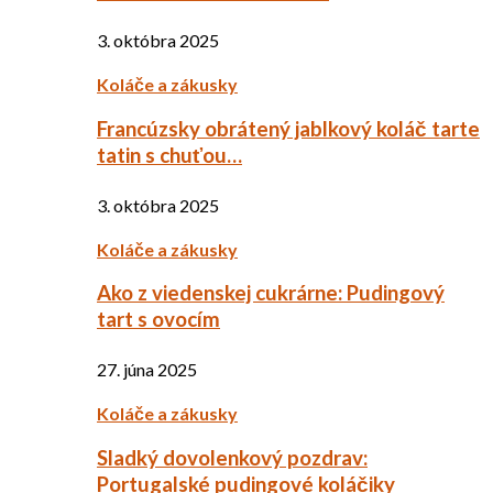
3. októbra 2025
Koláče a zákusky
Francúzsky obrátený jablkový koláč tarte
tatin s chuťou…
3. októbra 2025
Koláče a zákusky
Ako z viedenskej cukrárne: Pudingový
tart s ovocím
27. júna 2025
Koláče a zákusky
Sladký dovolenkový pozdrav:
Portugalské pudingové koláčiky