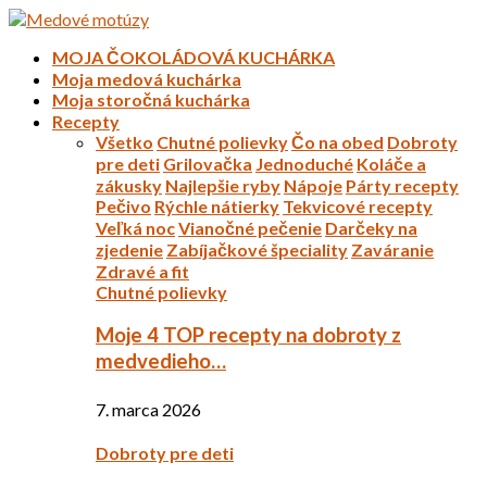
MOJA ČOKOLÁDOVÁ KUCHÁRKA
Moja medová kuchárka
Moja storočná kuchárka
Recepty
Všetko
Chutné polievky
Čo na obed
Dobroty
pre deti
Grilovačka
Jednoduché
Koláče a
zákusky
Najlepšie ryby
Nápoje
Párty recepty
Pečivo
Rýchle nátierky
Tekvicové recepty
Veľká noc
Vianočné pečenie
Darčeky na
zjedenie
Zabíjačkové špeciality
Zaváranie
Zdravé a fit
Chutné polievky
Moje 4 TOP recepty na dobroty z
medvedieho…
7. marca 2026
Dobroty pre deti