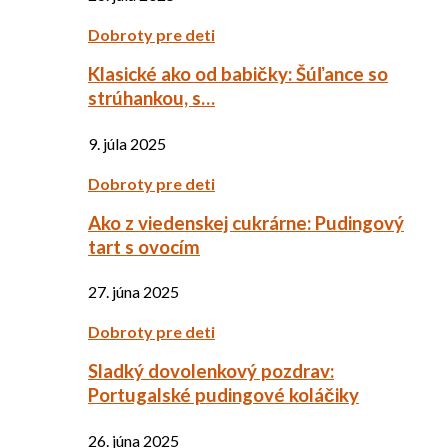
Dobroty pre deti
Klasické ako od babičky: Šúľance so
strúhankou, s…
9. júla 2025
Dobroty pre deti
Ako z viedenskej cukrárne: Pudingový
tart s ovocím
27. júna 2025
Dobroty pre deti
Sladký dovolenkový pozdrav:
Portugalské pudingové koláčiky
26. júna 2025