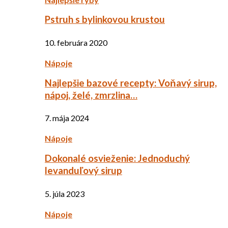
Pstruh s bylinkovou krustou
10. februára 2020
Nápoje
Najlepšie bazové recepty: Voňavý sirup,
nápoj, želé, zmrzlina…
7. mája 2024
Nápoje
Dokonalé osvieženie: Jednoduchý
levanduľový sirup
5. júla 2023
Nápoje