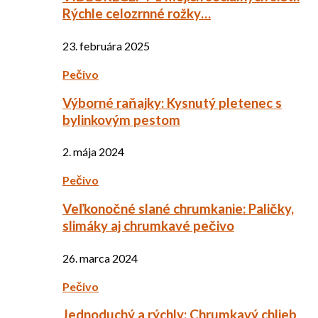
Rýchle celozrnné rožky…
23. februára 2025
Pečivo
Výborné raňajky: Kysnutý pletenec s
bylinkovým pestom
2. mája 2024
Pečivo
Veľkonočné slané chrumkanie: Paličky,
slimáky aj chrumkavé pečivo
26. marca 2024
Pečivo
Jednoduchý a rýchly: Chrumkavý chlieb