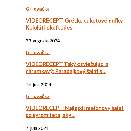
Grilovačka
VIDEORECEPT: Grécke cuketové guľky
Kolokithokeftedes
23. augusta 2024
Grilovačka
VIDEORECEPT Taký osviežujúci a
chrumkavý: Paradajkový šalát s…
14. júla 2024
Grilovačka
VIDEORECEPT: Najlepší melónový šalát
so syrom feta, aký…
7. júla 2024