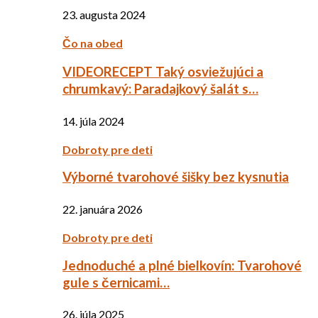
23. augusta 2024
Čo na obed
VIDEORECEPT Taký osviežujúci a
chrumkavý: Paradajkový šalát s…
14. júla 2024
Dobroty pre deti
Výborné tvarohové šišky bez kysnutia
22. januára 2026
Dobroty pre deti
Jednoduché a plné bielkovín: Tvarohové
gule s černicami…
26. júla 2025