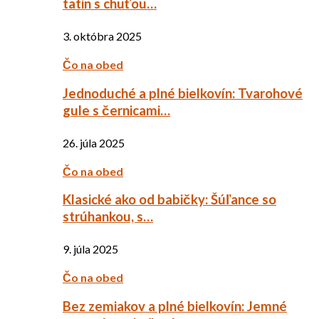
tatin s chuťou…
3. októbra 2025
Čo na obed
Jednoduché a plné bielkovín: Tvarohové
gule s černicami…
26. júla 2025
Čo na obed
Klasické ako od babičky: Šúľance so
strúhankou, s…
9. júla 2025
Čo na obed
Bez zemiakov a plné bielkovín: Jemné