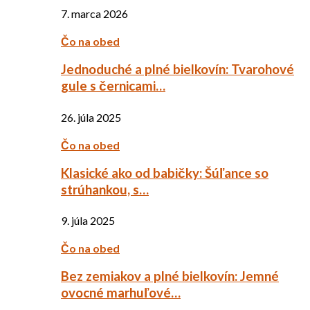
7. marca 2026
Čo na obed
Jednoduché a plné bielkovín: Tvarohové
gule s černicami…
26. júla 2025
Čo na obed
Klasické ako od babičky: Šúľance so
strúhankou, s…
9. júla 2025
Čo na obed
Bez zemiakov a plné bielkovín: Jemné
ovocné marhuľové…