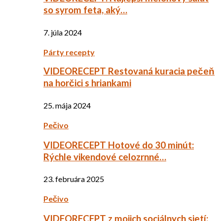
so syrom feta, aký…
7. júla 2024
Párty recepty
VIDEORECEPT Restovaná kuracia pečeň
na horčici s hriankami
25. mája 2024
Pečivo
VIDEORECEPT Hotové do 30 minút:
Rýchle vikendové celozrnné…
23. februára 2025
Pečivo
VIDEORECEPT z mojich sociálnych sietí: