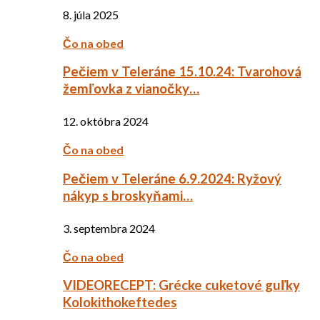
8. júla 2025
Čo na obed
Pečiem v Teleráne 15.10.24: Tvarohová
žemľovka z vianočky…
12. októbra 2024
Čo na obed
Pečiem v Teleráne 6.9.2024: Ryžový
nákyp s broskyňami…
3. septembra 2024
Čo na obed
VIDEORECEPT: Grécke cuketové guľky
Kolokithokeftedes