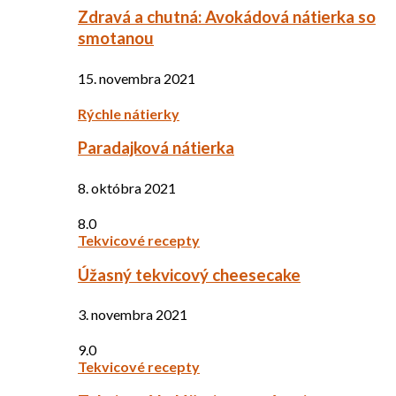
Zdravá a chutná: Avokádová nátierka so
smotanou
15. novembra 2021
Rýchle nátierky
Paradajková nátierka
8. októbra 2021
8.0
Tekvicové recepty
Úžasný tekvicový cheesecake
3. novembra 2021
9.0
Tekvicové recepty