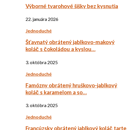
Výborné tvarohové šišky bez kysnutia
22. januára 2026
Jednoduché
Šťavnatý obrátený jablkovo-makový
koláč s čokoládou a kyslou…
3. októbra 2025
Jednoduché
Famózny obrátený hruškovo-jablkový
koláč s karamelom a so…
3. októbra 2025
Jednoduché
Francúzsky obrátený jablkový koláč tarte