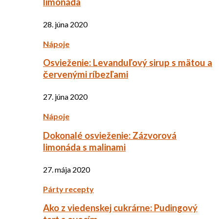
limonáda
28. júna 2020
Nápoje
Osvieženie: Levanduľový sirup s mätou a
červenými ríbezľami
27. júna 2020
Nápoje
Dokonalé osvieženie: Zázvorová
limonáda s malinami
27. mája 2020
Párty recepty
Ako z viedenskej cukrárne: Pudingový