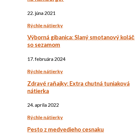
22. júna 2021
Rýchle nátierky
Výborná gibanica: Slaný smotanový koláč
so sezamom
17. februára 2024
Rýchle nátierky
Zdravé raňajky: Extra chutná tuniaková
nátierka
24. apríla 2022
Rýchle nátierky
Pesto z medvedieho cesnaku