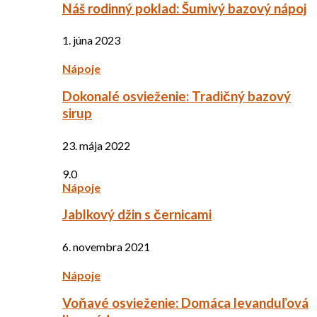
Náš rodinný poklad: Šumivý bazový nápoj
1. júna 2023
Nápoje
Dokonalé osvieženie: Tradičný bazový
sirup
23. mája 2022
9.0
Nápoje
Jablkový džin s černicami
6. novembra 2021
Nápoje
Voňavé osvieženie: Domáca levanduľová