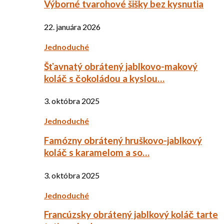
Výborné tvarohové šišky bez kysnutia
22. januára 2026
Jednoduché
Šťavnatý obrátený jablkovo-makový
koláč s čokoládou a kyslou…
3. októbra 2025
Jednoduché
Famózny obrátený hruškovo-jablkový
koláč s karamelom a so…
3. októbra 2025
Jednoduché
Francúzsky obrátený jablkový koláč tarte