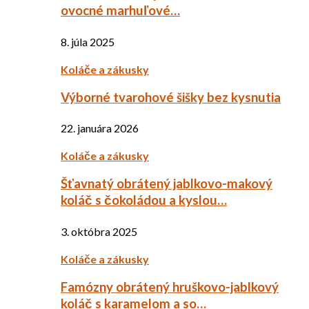
ovocné marhuľové…
8. júla 2025
Koláče a zákusky
Výborné tvarohové šišky bez kysnutia
22. januára 2026
Koláče a zákusky
Šťavnatý obrátený jablkovo-makový
koláč s čokoládou a kyslou…
3. októbra 2025
Koláče a zákusky
Famózny obrátený hruškovo-jablkový
koláč s karamelom a so…