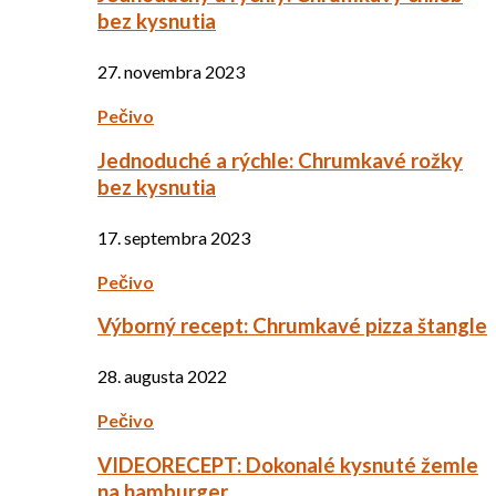
bez kysnutia
27. novembra 2023
Pečivo
Jednoduché a rýchle: Chrumkavé rožky
bez kysnutia
17. septembra 2023
Pečivo
Výborný recept: Chrumkavé pizza štangle
28. augusta 2022
Pečivo
VIDEORECEPT: Dokonalé kysnuté žemle
na hamburger