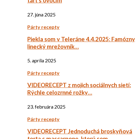
tart s ovocím
27. júna 2025
Párty recepty
Piekla som v Teleráne 4.4.2025: Famózny
linecký mrežovník…
5. apríla 2025
Párty recepty
VIDEORECEPT z mojich sociálnych sietí:
Rýchle celozrnné rožky…
23. februára 2025
Párty recepty
VIDEORECEPT Jednoduchá broskyňová
torta s mascarpone, ktorú som…