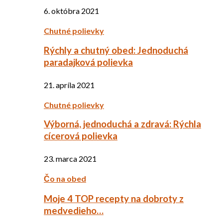
6. októbra 2021
Chutné polievky
Rýchly a chutný obed: Jednoduchá
paradajková polievka
21. apríla 2021
Chutné polievky
Výborná, jednoduchá a zdravá: Rýchla
cícerová polievka
23. marca 2021
Čo na obed
Moje 4 TOP recepty na dobroty z
medvedieho…