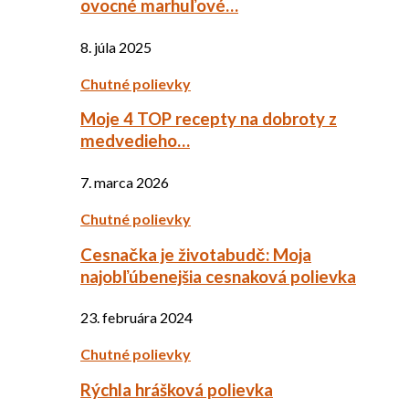
ovocné marhuľové…
8. júla 2025
Chutné polievky
Moje 4 TOP recepty na dobroty z
medvedieho…
7. marca 2026
Chutné polievky
Cesnačka je životabudč: Moja
najobľúbenejšia cesnaková polievka
23. februára 2024
Chutné polievky
Rýchla hrášková polievka