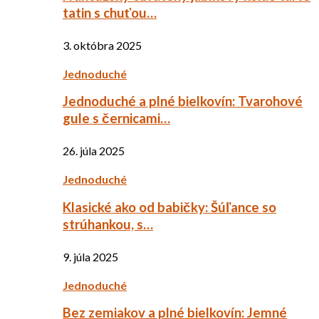
tatin s chuťou…
3. októbra 2025
Jednoduché
Jednoduché a plné bielkovín: Tvarohové
gule s černicami…
26. júla 2025
Jednoduché
Klasické ako od babičky: Šúľance so
strúhankou, s…
9. júla 2025
Jednoduché
Bez zemiakov a plné bielkovín: Jemné