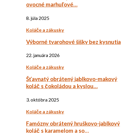
ovocné marhuľové…
8. júla 2025
Koláče a zákusky
Výborné tvarohové šišky bez kysnutia
22. januára 2026
Koláče a zákusky
Šťavnatý obrátený jablkovo-makový
koláč s čokoládou a kyslou…
3. októbra 2025
Koláče a zákusky
Famózny obrátený hruškovo-jablkový
koláč s karamelom a so…