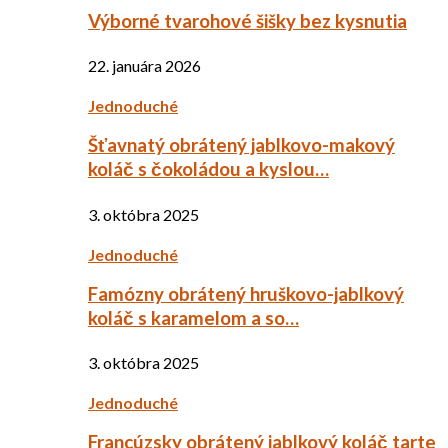
Výborné tvarohové šišky bez kysnutia
22. januára 2026
Jednoduché
Šťavnatý obrátený jablkovo-makový
koláč s čokoládou a kyslou…
3. októbra 2025
Jednoduché
Famózny obrátený hruškovo-jablkový
koláč s karamelom a so…
3. októbra 2025
Jednoduché
Francúzsky obrátený jablkový koláč tarte