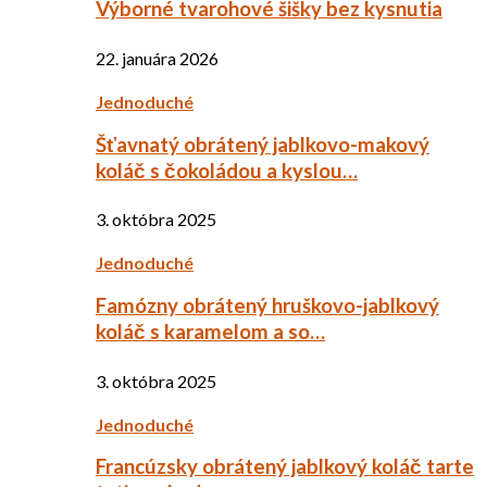
Výborné tvarohové šišky bez kysnutia
22. januára 2026
Jednoduché
Šťavnatý obrátený jablkovo-makový
koláč s čokoládou a kyslou…
3. októbra 2025
Jednoduché
Famózny obrátený hruškovo-jablkový
koláč s karamelom a so…
3. októbra 2025
Jednoduché
Francúzsky obrátený jablkový koláč tarte