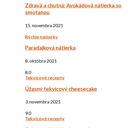
Zdravá a chutná: Avokádová nátierka so
smotanou
15. novembra 2021
Rýchle nátierky
Paradajková nátierka
8. októbra 2021
8.0
Tekvicové recepty
Úžasný tekvicový cheesecake
3. novembra 2021
9.0
Tekvicové recepty