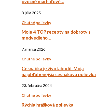
ovocné marhuľové…
8. júla 2025
Chutné polievky
Moje 4 TOP recepty na dobroty z
medvedieho…
7. marca 2026
Chutné polievky
Cesnačka je životabudč: Moja
najobľúbenejšia cesnaková polievka
23. februára 2024
Chutné polievky
Rýchla hrášková polievka