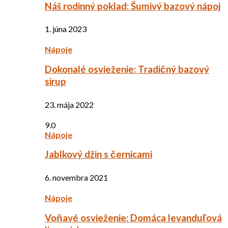
Náš rodinný poklad: Šumivý bazový nápoj
1. júna 2023
Nápoje
Dokonalé osvieženie: Tradičný bazový
sirup
23. mája 2022
9.0
Nápoje
Jablkový džin s černicami
6. novembra 2021
Nápoje
Voňavé osvieženie: Domáca levanduľová