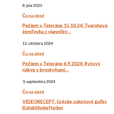
8. júla 2025
Čo na obed
Pečiem v Teleráne 15.10.24: Tvarohová
žemľovka z vianočky…
12. októbra 2024
Čo na obed
Pečiem v Teleráne 6.9.2024: Ryžový
nákyp s broskyňami…
3. septembra 2024
Čo na obed
VIDEORECEPT: Grécke cuketové guľky
Kolokithokeftedes