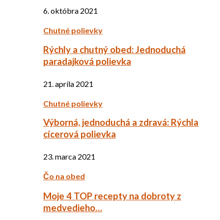
6. októbra 2021
Chutné polievky
Rýchly a chutný obed: Jednoduchá
paradajková polievka
21. apríla 2021
Chutné polievky
Výborná, jednoduchá a zdravá: Rýchla
cícerová polievka
23. marca 2021
Čo na obed
Moje 4 TOP recepty na dobroty z
medvedieho…