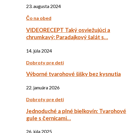
23. augusta 2024
Čo na obed
VIDEORECEPT Taký osviežujúci a
chrumkavý: Paradajkový šalát s…
14. júla 2024
Dobroty pre deti
Výborné tvarohové šišky bez kysnutia
22. januára 2026
Dobroty pre deti
Jednoduché a plné bielkovín: Tvarohové
gule s černicami…
26. júla 2025