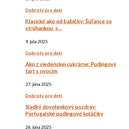
Dobroty pre deti
Klasické ako od babičky: Šúľance so
strúhankou, s…
9. júla 2025
Dobroty pre deti
Ako z viedenskej cukrárne: Pudingový
tart s ovocím
27. júna 2025
Dobroty pre deti
Sladký dovolenkový pozdrav:
Portugalské pudingové koláčiky
26. júna 2025