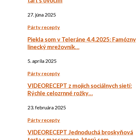
tart s ovocím
27. júna 2025
Párty recepty
Piekla som v Teleráne 4.4.2025: Famózny
linecký mrežovník…
5. apríla 2025
Párty recepty
VIDEORECEPT z mojich sociálnych sietí:
Rýchle celozrnné rožky…
23. februára 2025
Párty recepty
VIDEORECEPT Jednoduchá broskyňová
torta s mascarpone, ktorú som…