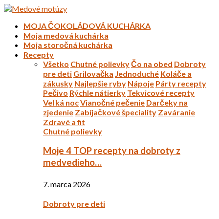
MOJA ČOKOLÁDOVÁ KUCHÁRKA
Moja medová kuchárka
Moja storočná kuchárka
Recepty
Všetko
Chutné polievky
Čo na obed
Dobroty
pre deti
Grilovačka
Jednoduché
Koláče a
zákusky
Najlepšie ryby
Nápoje
Párty recepty
Pečivo
Rýchle nátierky
Tekvicové recepty
Veľká noc
Vianočné pečenie
Darčeky na
zjedenie
Zabíjačkové špeciality
Zaváranie
Zdravé a fit
Chutné polievky
Moje 4 TOP recepty na dobroty z
medvedieho…
7. marca 2026
Dobroty pre deti