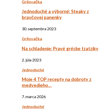
Grilovačka
Jednoduché a výborné: Steaky z
bravčovej panenky
30. septembra 2023
Grilovačka
Na schladenie: Pravé grécke tzatziky
2. júla 2023
Jednoduché
Moje 4 TOP recepty na dobroty z
medvedieho…
7. marca 2026
Jednoduché