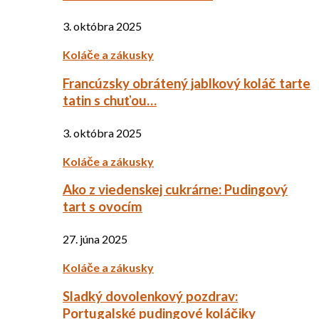
3. októbra 2025
Koláče a zákusky
Francúzsky obrátený jablkový koláč tarte
tatin s chuťou…
3. októbra 2025
Koláče a zákusky
Ako z viedenskej cukrárne: Pudingový
tart s ovocím
27. júna 2025
Koláče a zákusky
Sladký dovolenkový pozdrav:
Portugalské pudingové koláčiky