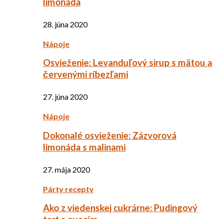
limonáda
28. júna 2020
Nápoje
Osvieženie: Levanduľový sirup s mätou a
červenými ríbezľami
27. júna 2020
Nápoje
Dokonalé osvieženie: Zázvorová
limonáda s malinami
27. mája 2020
Párty recepty
Ako z viedenskej cukrárne: Pudingový