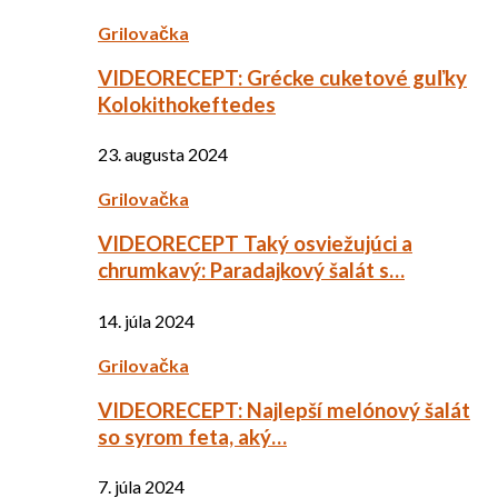
Grilovačka
VIDEORECEPT: Grécke cuketové guľky
Kolokithokeftedes
23. augusta 2024
Grilovačka
VIDEORECEPT Taký osviežujúci a
chrumkavý: Paradajkový šalát s…
14. júla 2024
Grilovačka
VIDEORECEPT: Najlepší melónový šalát
so syrom feta, aký…
7. júla 2024