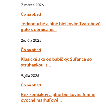
7. marca 2026
Čo na obed
Jednoduché a plné bielkovín: Tvarohové
gule s černicami…
26. júla 2025
Čo na obed
Klasické ako od babičky: Šúľance so
strúhankou, s…
9. júla 2025
Čo na obed
Bez zemiakov a plné bielkovín: Jemné
ovocné marhuľové…