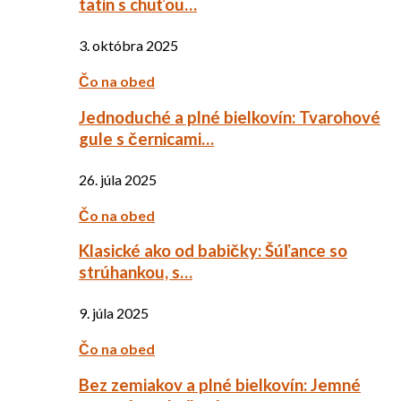
tatin s chuťou…
3. októbra 2025
Čo na obed
Jednoduché a plné bielkovín: Tvarohové
gule s černicami…
26. júla 2025
Čo na obed
Klasické ako od babičky: Šúľance so
strúhankou, s…
9. júla 2025
Čo na obed
Bez zemiakov a plné bielkovín: Jemné