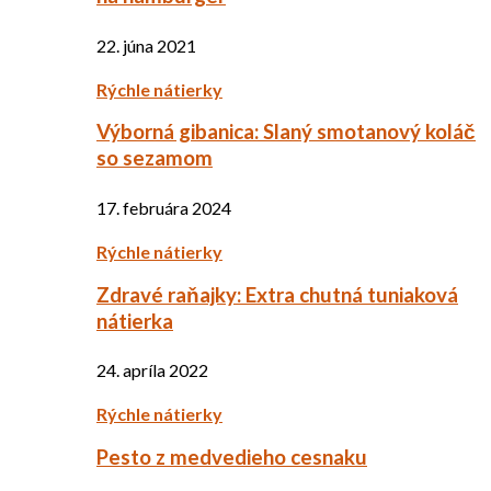
22. júna 2021
Rýchle nátierky
Výborná gibanica: Slaný smotanový koláč
so sezamom
17. februára 2024
Rýchle nátierky
Zdravé raňajky: Extra chutná tuniaková
nátierka
24. apríla 2022
Rýchle nátierky
Pesto z medvedieho cesnaku