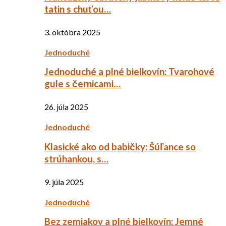
tatin s chuťou…
3. októbra 2025
Jednoduché
Jednoduché a plné bielkovín: Tvarohové
gule s černicami…
26. júla 2025
Jednoduché
Klasické ako od babičky: Šúľance so
strúhankou, s…
9. júla 2025
Jednoduché
Bez zemiakov a plné bielkovín: Jemné