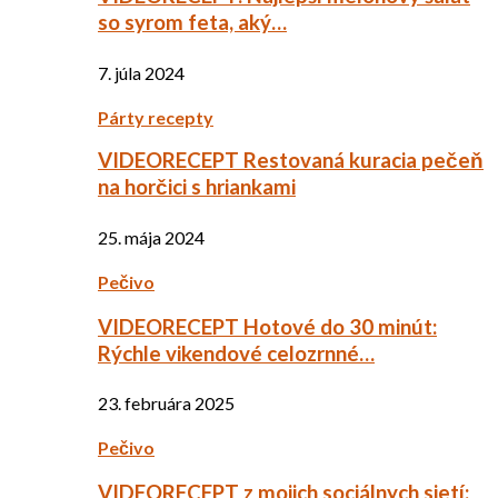
so syrom feta, aký…
7. júla 2024
Párty recepty
VIDEORECEPT Restovaná kuracia pečeň
na horčici s hriankami
25. mája 2024
Pečivo
VIDEORECEPT Hotové do 30 minút:
Rýchle vikendové celozrnné…
23. februára 2025
Pečivo
VIDEORECEPT z mojich sociálnych sietí: