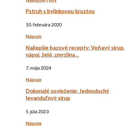
Pstruh s bylinkovou krustou
10. februára 2020
Nápoje
Najlepšie bazové recepty: Voňavý sirup,
nápoj, želé, zmrzlina…
7. mája 2024
Nápoje
Dokonalé osvieženie: Jednoduchý
levanduľový sirup
5. júla 2023
Nápoje