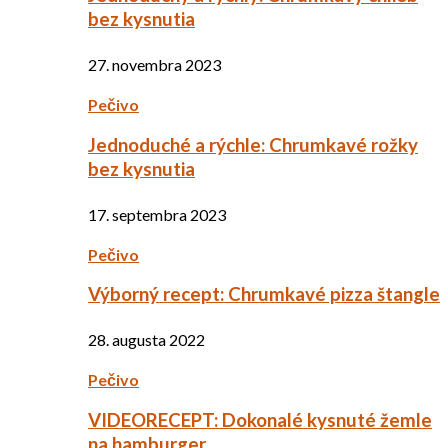
bez kysnutia
27. novembra 2023
Pečivo
Jednoduché a rýchle: Chrumkavé rožky
bez kysnutia
17. septembra 2023
Pečivo
Výborný recept: Chrumkavé pizza štangle
28. augusta 2022
Pečivo
VIDEORECEPT: Dokonalé kysnuté žemle
na hamburger