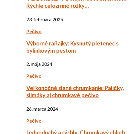
Rýchle celozrnné rožky…
23. februára 2025
Pečivo
Výborné raňajky: Kysnutý pletenec s
bylinkovým pestom
2. mája 2024
Pečivo
Veľkonočné slané chrumkanie: Paličky,
slimáky aj chrumkavé pečivo
26. marca 2024
Pečivo
Jednoduchý a rýchly: Chrumkavý chlieb