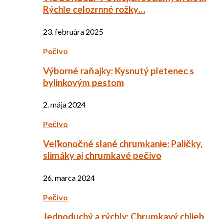
Rýchle celozrnné rožky…
23. februára 2025
Pečivo
Výborné raňajky: Kysnutý pletenec s
bylinkovým pestom
2. mája 2024
Pečivo
Veľkonočné slané chrumkanie: Paličky,
slimáky aj chrumkavé pečivo
26. marca 2024
Pečivo
Jednoduchý a rýchly: Chrumkavý chlieb