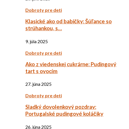
Dobroty pre deti
Klasické ako od babičky: Šúľance so
strúhankou, s…
9. júla 2025
Dobroty pre deti
Ako z viedenskej cukrárne: Pudingový
tart s ovocím
27. júna 2025
Dobroty pre deti
Sladký dovolenkový pozdrav:
Portugalské pudingové koláčiky
26. júna 2025