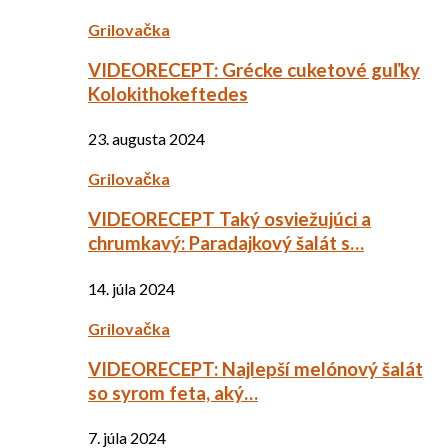
Grilovačka
VIDEORECEPT: Grécke cuketové guľky
Kolokithokeftedes
23. augusta 2024
Grilovačka
VIDEORECEPT Taký osviežujúci a
chrumkavý: Paradajkový šalát s…
14. júla 2024
Grilovačka
VIDEORECEPT: Najlepší melónový šalát
so syrom feta, aký…
7. júla 2024