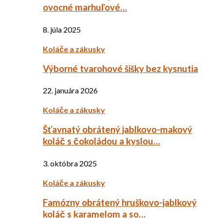
ovocné marhuľové…
8. júla 2025
Koláče a zákusky
Výborné tvarohové šišky bez kysnutia
22. januára 2026
Koláče a zákusky
Šťavnatý obrátený jablkovo-makový
koláč s čokoládou a kyslou…
3. októbra 2025
Koláče a zákusky
Famózny obrátený hruškovo-jablkový
koláč s karamelom a so…