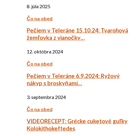
8. júla 2025
Čo na obed
Pečiem v Teleráne 15.10.24: Tvarohová
žemľovka z vianočky…
12. októbra 2024
Čo na obed
Pečiem v Teleráne 6.9.2024: Ryžový
nákyp s broskyňami…
3. septembra 2024
Čo na obed
VIDEORECEPT: Grécke cuketové guľky
Kolokithokeftedes