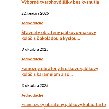
Výborné tvarohové šišky bez kysnutia
22. januára 2026
Jednoduché
Šťavnatý obrátený jablkovo-makový
koláč s čokoládou a kyslou…
3. októbra 2025
Jednoduché
Famózny obrátený hruškovo-jablkový
koláč s karamelom a so…
3. októbra 2025
Jednoduché
Francúzsky obrátený jablkový koláč tarte