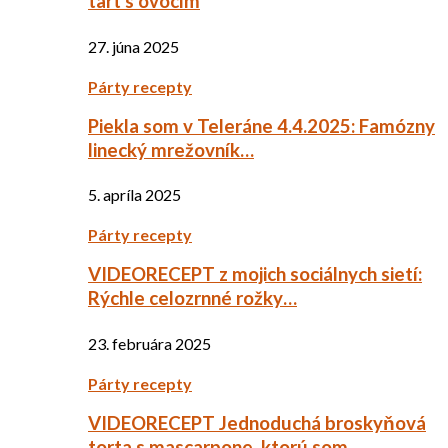
tart s ovocím
27. júna 2025
Párty recepty
Piekla som v Teleráne 4.4.2025: Famózny
linecký mrežovník…
5. apríla 2025
Párty recepty
VIDEORECEPT z mojich sociálnych sietí:
Rýchle celozrnné rožky…
23. februára 2025
Párty recepty
VIDEORECEPT Jednoduchá broskyňová
torta s mascarpone, ktorú som…