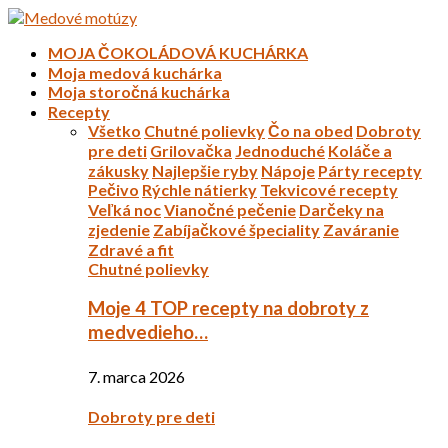
MOJA ČOKOLÁDOVÁ KUCHÁRKA
Moja medová kuchárka
Moja storočná kuchárka
Recepty
Všetko
Chutné polievky
Čo na obed
Dobroty
pre deti
Grilovačka
Jednoduché
Koláče a
zákusky
Najlepšie ryby
Nápoje
Párty recepty
Pečivo
Rýchle nátierky
Tekvicové recepty
Veľká noc
Vianočné pečenie
Darčeky na
zjedenie
Zabíjačkové špeciality
Zaváranie
Zdravé a fit
Chutné polievky
Moje 4 TOP recepty na dobroty z
medvedieho…
7. marca 2026
Dobroty pre deti