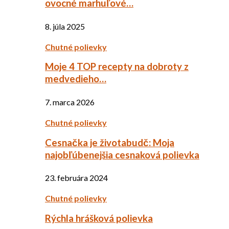
ovocné marhuľové…
8. júla 2025
Chutné polievky
Moje 4 TOP recepty na dobroty z
medvedieho…
7. marca 2026
Chutné polievky
Cesnačka je životabudč: Moja
najobľúbenejšia cesnaková polievka
23. februára 2024
Chutné polievky
Rýchla hrášková polievka