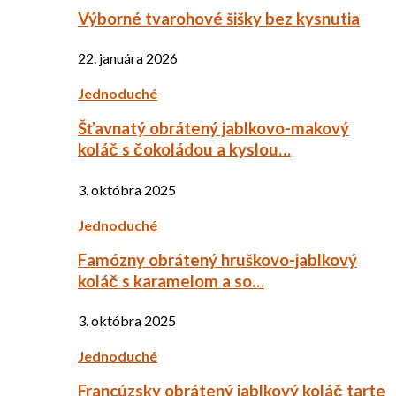
Výborné tvarohové šišky bez kysnutia
22. januára 2026
Jednoduché
Šťavnatý obrátený jablkovo-makový
koláč s čokoládou a kyslou…
3. októbra 2025
Jednoduché
Famózny obrátený hruškovo-jablkový
koláč s karamelom a so…
3. októbra 2025
Jednoduché
Francúzsky obrátený jablkový koláč tarte