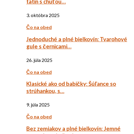
tatin s chuťou…
3. októbra 2025
Čo na obed
Jednoduché a plné bielkovín: Tvarohové
gule s černicami…
26. júla 2025
Čo na obed
Klasické ako od babičky: Šúľance so
strúhankou, s…
9. júla 2025
Čo na obed
Bez zemiakov a plné bielkovín: Jemné