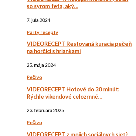
so syrom feta, aký…
7. júla 2024
Párty recepty
VIDEORECEPT Restovaná kuracia pečeň
na horčici s hriankami
25. mája 2024
Pečivo
VIDEORECEPT Hotové do 30 minút:
Rýchle vikendové celozrnné…
23. februára 2025
Pečivo
VIDEORECEPT z mojich sociálnych sietí: