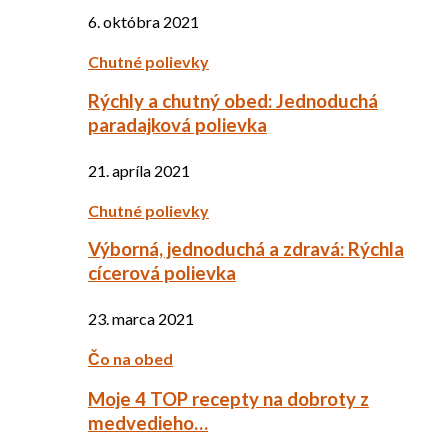
6. októbra 2021
Chutné polievky
Rýchly a chutný obed: Jednoduchá
paradajková polievka
21. apríla 2021
Chutné polievky
Výborná, jednoduchá a zdravá: Rýchla
cícerová polievka
23. marca 2021
Čo na obed
Moje 4 TOP recepty na dobroty z
medvedieho…