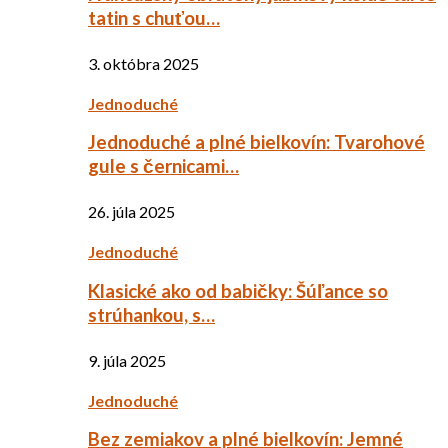
tatin s chuťou…
3. októbra 2025
Jednoduché
Jednoduché a plné bielkovín: Tvarohové
gule s černicami…
26. júla 2025
Jednoduché
Klasické ako od babičky: Šúľance so
strúhankou, s…
9. júla 2025
Jednoduché
Bez zemiakov a plné bielkovín: Jemné