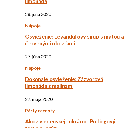
limonáda
28. júna 2020
Nápoje
Osvieženie: Levanduľový sirup s mätou a
červenými ríbezľami
27. júna 2020
Nápoje
Dokonalé osvieženie: Zázvorová
limonáda s malinami
27. mája 2020
Párty recepty
Ako z viedenskej cukrárne: Pudingový