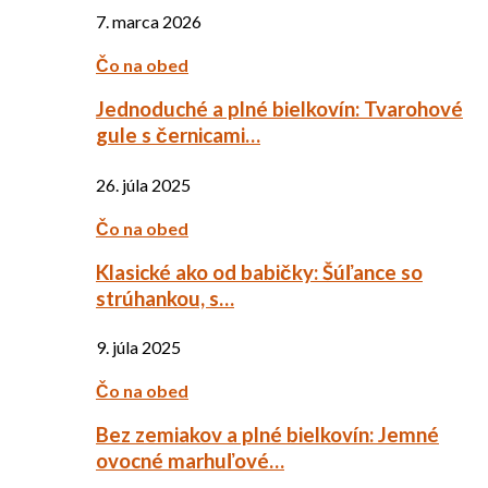
7. marca 2026
Čo na obed
Jednoduché a plné bielkovín: Tvarohové
gule s černicami…
26. júla 2025
Čo na obed
Klasické ako od babičky: Šúľance so
strúhankou, s…
9. júla 2025
Čo na obed
Bez zemiakov a plné bielkovín: Jemné
ovocné marhuľové…