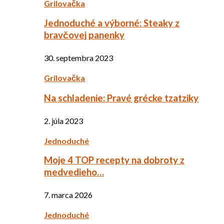
Grilovačka
Jednoduché a výborné: Steaky z
bravčovej panenky
30. septembra 2023
Grilovačka
Na schladenie: Pravé grécke tzatziky
2. júla 2023
Jednoduché
Moje 4 TOP recepty na dobroty z
medvedieho…
7. marca 2026
Jednoduché