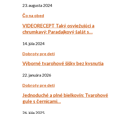
23. augusta 2024
Čo na obed
VIDEORECEPT Taký osviežujúci a
chrumkavý: Paradajkový šalát s…
14. júla 2024
Dobroty pre deti
Výborné tvarohové šišky bez kysnutia
22. januára 2026
Dobroty pre deti
Jednoduché a plné bielkovín: Tvarohové
gule s černicami…
26. júla 2025