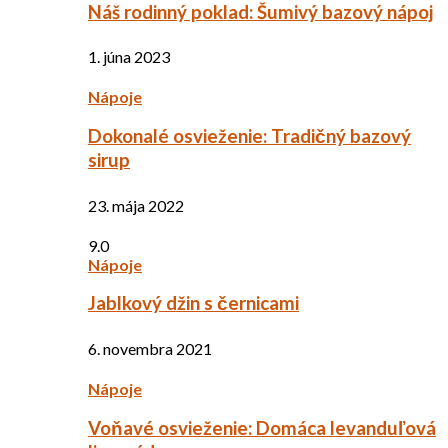
Náš rodinný poklad: Šumivý bazový nápoj
1. júna 2023
Nápoje
Dokonalé osvieženie: Tradičný bazový
sirup
23. mája 2022
9.0
Nápoje
Jablkový džin s černicami
6. novembra 2021
Nápoje
Voňavé osvieženie: Domáca levanduľová