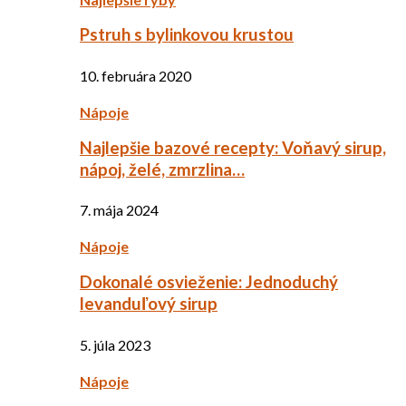
Pstruh s bylinkovou krustou
10. februára 2020
Nápoje
Najlepšie bazové recepty: Voňavý sirup,
nápoj, želé, zmrzlina…
7. mája 2024
Nápoje
Dokonalé osvieženie: Jednoduchý
levanduľový sirup
5. júla 2023
Nápoje