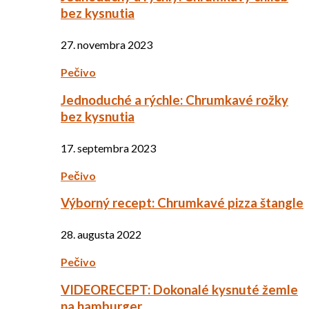
bez kysnutia
27. novembra 2023
Pečivo
Jednoduché a rýchle: Chrumkavé rožky
bez kysnutia
17. septembra 2023
Pečivo
Výborný recept: Chrumkavé pizza štangle
28. augusta 2022
Pečivo
VIDEORECEPT: Dokonalé kysnuté žemle
na hamburger