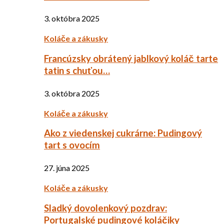
3. októbra 2025
Koláče a zákusky
Francúzsky obrátený jablkový koláč tarte
tatin s chuťou…
3. októbra 2025
Koláče a zákusky
Ako z viedenskej cukrárne: Pudingový
tart s ovocím
27. júna 2025
Koláče a zákusky
Sladký dovolenkový pozdrav:
Portugalské pudingové koláčiky