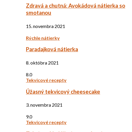
Zdravá a chutná: Avokádová nátierka so
smotanou
15. novembra 2021
Rýchle nátierky
Paradajková nátierka
8. októbra 2021
8.0
Tekvicové recepty
Úžasný tekvicový cheesecake
3. novembra 2021
9.0
Tekvicové recepty