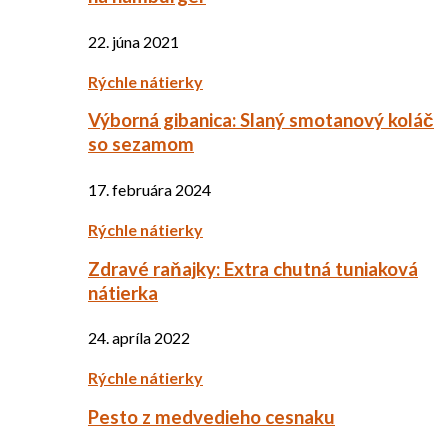
22. júna 2021
Rýchle nátierky
Výborná gibanica: Slaný smotanový koláč
so sezamom
17. februára 2024
Rýchle nátierky
Zdravé raňajky: Extra chutná tuniaková
nátierka
24. apríla 2022
Rýchle nátierky
Pesto z medvedieho cesnaku