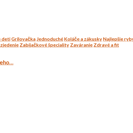
 deti
Grilovačka
Jednoduché
Koláče a zákusky
Najlepšie ryb
zjedenie
Zabíjačkové špeciality
Zaváranie
Zdravé a fit
ieho…