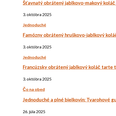
Šťavnatý obrátený jablkovo-makový koláč
3. októbra 2025
Jednoduché
Famózny obrátený hruškovo-jablkový kolá
3. októbra 2025
Jednoduché
Francúzsky obrátený jablkový koláč tarte 
3. októbra 2025
Čo na obed
Jednoduché a plné bielkovín: Tvarohové g
26. júla 2025