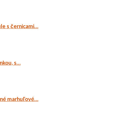
ule s černicami…
ankou, s…
ocné marhuľové…