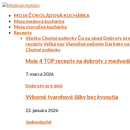
MOJA ČOKOLÁDOVÁ KUCHÁRKA
Moja medová kuchárka
Moja storočná kuchárka
Recepty
Všetko
Chutné polievky
Čo na obed
Dobroty pre
recepty
Veľká noc
Vianočné pečenie
Darčeky na 
Chutné polievky
Moje 4 TOP recepty na dobroty z medved
7. marca 2026
Dobroty pre deti
Výborné tvarohové šišky bez kysnutia
22. januára 2026
Jednoduché