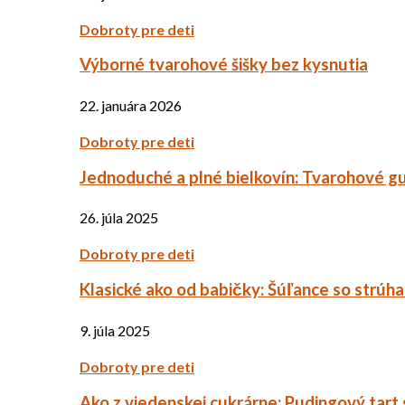
Dobroty pre deti
Výborné tvarohové šišky bez kysnutia
22. januára 2026
Dobroty pre deti
Jednoduché a plné bielkovín: Tvarohové g
26. júla 2025
Dobroty pre deti
Klasické ako od babičky: Šúľance so strúh
9. júla 2025
Dobroty pre deti
Ako z viedenskej cukrárne: Pudingový tart