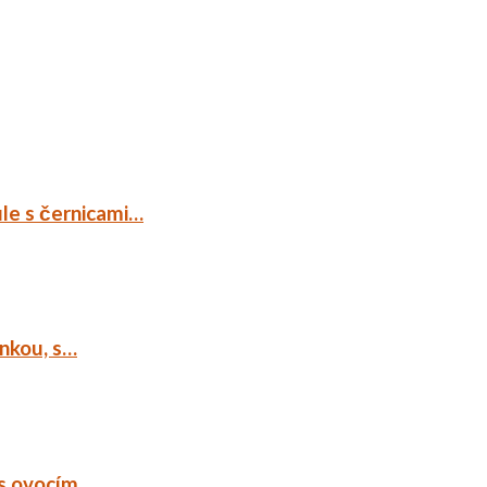
ule s černicami…
ankou, s…
 s ovocím