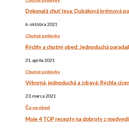
Dokonalá chuť lesa: Dubáková krémová po
6. októbra 2021
Chutné polievky
Rýchly a chutný obed: Jednoduchá paradaj
21. apríla 2021
Chutné polievky
Výborná, jednoduchá a zdravá: Rýchla cíce
23. marca 2021
Čo na obed
Moje 4 TOP recepty na dobroty z medved