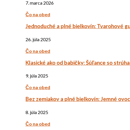
7. marca 2026
Čo na obed
Jednoduché a plné bielkovín: Tvarohové g
26. júla 2025
Čo na obed
Klasické ako od babičky: Šúľance so strúh
9. júla 2025
Čo na obed
Bez zemiakov a plné bielkovín: Jemné ov
8. júla 2025
Čo na obed