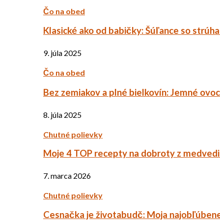
Čo na obed
Klasické ako od babičky: Šúľance so strúh
9. júla 2025
Čo na obed
Bez zemiakov a plné bielkovín: Jemné ov
8. júla 2025
Chutné polievky
Moje 4 TOP recepty na dobroty z medved
7. marca 2026
Chutné polievky
Cesnačka je životabudč: Moja najobľúbene