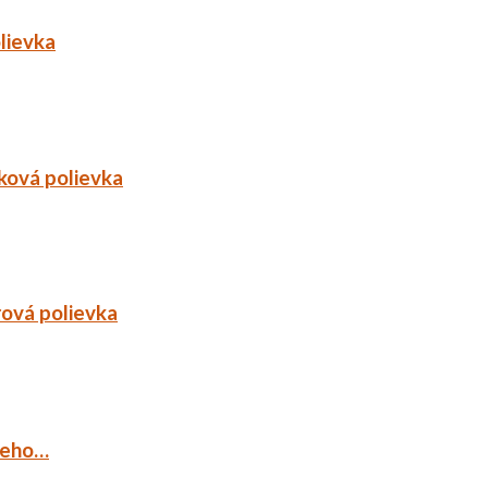
lievka
ková polievka
rová polievka
ieho…