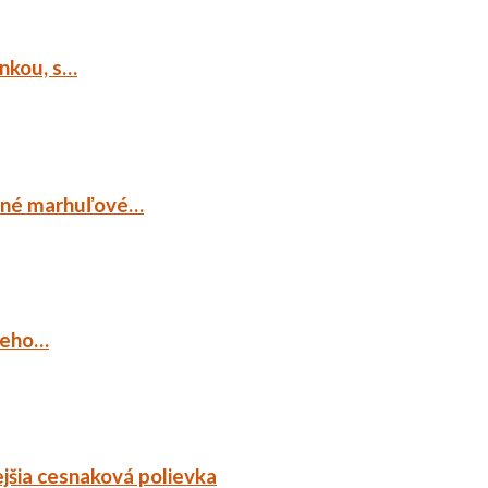
ankou, s…
ocné marhuľové…
ieho…
jšia cesnaková polievka