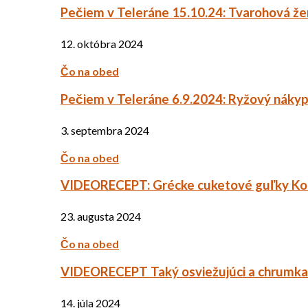
Pečiem v Teleráne 15.10.24: Tvarohová ž
12. októbra 2024
Čo na obed
Pečiem v Teleráne 6.9.2024: Ryžový náky
3. septembra 2024
Čo na obed
VIDEORECEPT: Grécke cuketové guľky Ko
23. augusta 2024
Čo na obed
VIDEORECEPT Taký osviežujúci a chrumkav
14. júla 2024