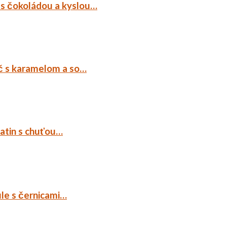
 s čokoládou a kyslou…
č s karamelom a so…
tatin s chuťou…
ule s černicami…