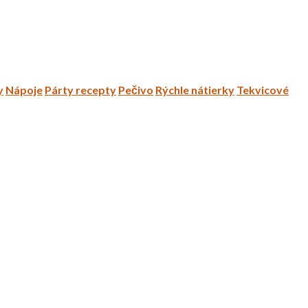
y
Nápoje
Párty recepty
Pečivo
Rýchle nátierky
Tekvicové