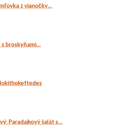
emľovka z vianočky…
p s broskyňami…
lokithokeftedes
ý: Paradajkový šalát s…