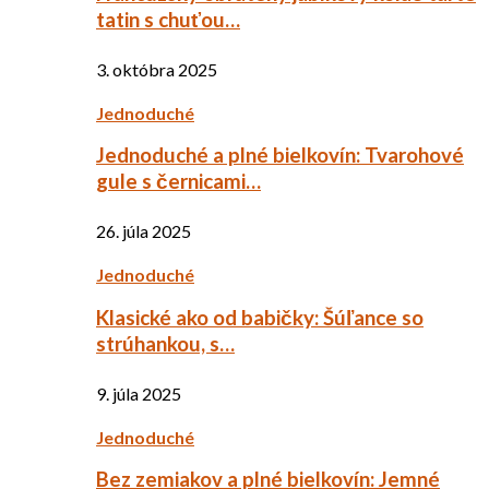
tatin s chuťou…
3. októbra 2025
Jednoduché
Jednoduché a plné bielkovín: Tvarohové
gule s černicami…
26. júla 2025
Jednoduché
Klasické ako od babičky: Šúľance so
strúhankou, s…
9. júla 2025
Jednoduché
Bez zemiakov a plné bielkovín: Jemné