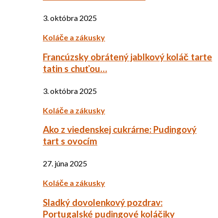
3. októbra 2025
Koláče a zákusky
Francúzsky obrátený jablkový koláč tarte
tatin s chuťou…
3. októbra 2025
Koláče a zákusky
Ako z viedenskej cukrárne: Pudingový
tart s ovocím
27. júna 2025
Koláče a zákusky
Sladký dovolenkový pozdrav:
Portugalské pudingové koláčiky