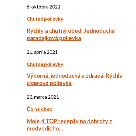
6. októbra 2021
Chutné polievky
Rýchly a chutný obed: Jednoduchá
paradajková polievka
21. apríla 2021
Chutné polievky
Výborná, jednoduchá a zdravá: Rýchla
cícerová polievka
23. marca 2021
Čo na obed
Moje 4 TOP recepty na dobroty z
medvedieho…