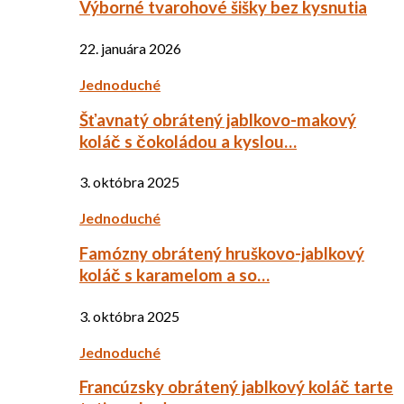
Výborné tvarohové šišky bez kysnutia
22. januára 2026
Jednoduché
Šťavnatý obrátený jablkovo-makový
koláč s čokoládou a kyslou…
3. októbra 2025
Jednoduché
Famózny obrátený hruškovo-jablkový
koláč s karamelom a so…
3. októbra 2025
Jednoduché
Francúzsky obrátený jablkový koláč tarte