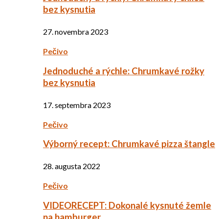
bez kysnutia
27. novembra 2023
Pečivo
Jednoduché a rýchle: Chrumkavé rožky
bez kysnutia
17. septembra 2023
Pečivo
Výborný recept: Chrumkavé pizza štangle
28. augusta 2022
Pečivo
VIDEORECEPT: Dokonalé kysnuté žemle
na hamburger