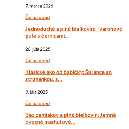
7. marca 2026
Čo na obed
Jednoduché a plné bielkovín: Tvarohové
gule s černicami…
26. júla 2025
Čo na obed
Klasické ako od babičky: Šúľance so
strúhankou, s…
9. júla 2025
Čo na obed
Bez zemiakov a plné bielkovín: Jemné
ovocné marhuľové…