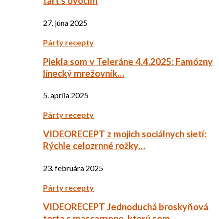
tart s ovocím
27. júna 2025
Párty recepty
Piekla som v Teleráne 4.4.2025: Famózny
linecký mrežovník…
5. apríla 2025
Párty recepty
VIDEORECEPT z mojich sociálnych sietí:
Rýchle celozrnné rožky…
23. februára 2025
Párty recepty
VIDEORECEPT Jednoduchá broskyňová
torta s mascarpone, ktorú som…