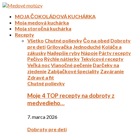
MOJA ČOKOLÁDOVÁ KUCHÁRKA
Moja medová kuchárka
Moja storočná kuchárka
Recepty
Všetko
Chutné polievky
Čo na obed
Dobroty
pre deti
Grilovačka
Jednoduché
Koláče a
zákusky
Najlepšie ryby
Nápoje
Párty recepty
Pečivo
Rýchle nátierky
Tekvicové recepty
Veľká noc
Vianočné pečenie
Darčeky na
zjedenie
Zabíjačkové špeciality
Zaváranie
Zdravé a fit
Chutné polievky
Moje 4 TOP recepty na dobroty z
medvedieho…
7. marca 2026
Dobroty pre deti