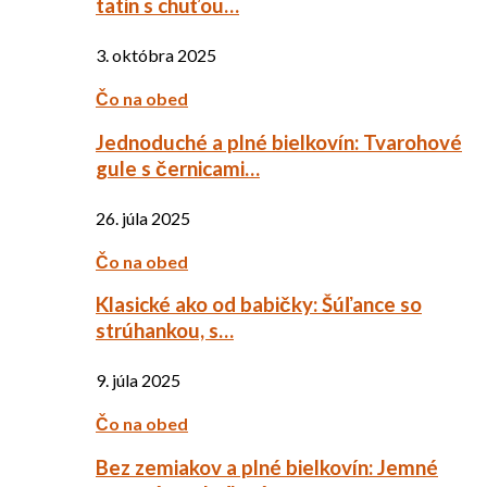
tatin s chuťou…
3. októbra 2025
Čo na obed
Jednoduché a plné bielkovín: Tvarohové
gule s černicami…
26. júla 2025
Čo na obed
Klasické ako od babičky: Šúľance so
strúhankou, s…
9. júla 2025
Čo na obed
Bez zemiakov a plné bielkovín: Jemné