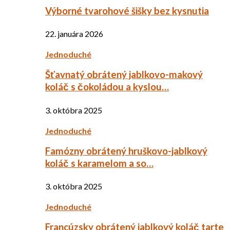
Výborné tvarohové šišky bez kysnutia
22. januára 2026
Jednoduché
Šťavnatý obrátený jablkovo-makový
koláč s čokoládou a kyslou…
3. októbra 2025
Jednoduché
Famózny obrátený hruškovo-jablkový
koláč s karamelom a so…
3. októbra 2025
Jednoduché
Francúzsky obrátený jablkový koláč tarte