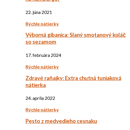
22. júna 2021
Rýchle nátierky
Výborná gibanica: Slaný smotanový koláč
so sezamom
17. februára 2024
Rýchle nátierky
Zdravé raňajky: Extra chutná tuniaková
nátierka
24. apríla 2022
Rýchle nátierky
Pesto z medvedieho cesnaku