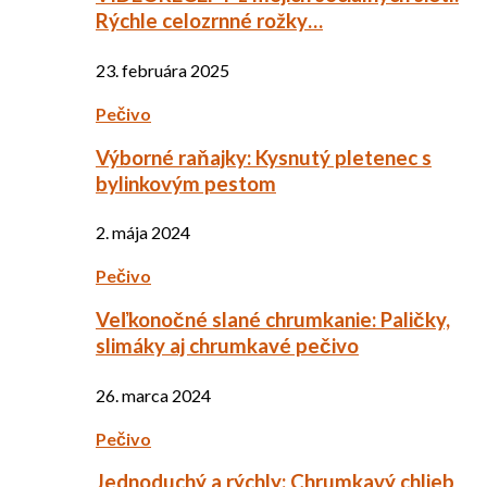
Rýchle celozrnné rožky…
23. februára 2025
Pečivo
Výborné raňajky: Kysnutý pletenec s
bylinkovým pestom
2. mája 2024
Pečivo
Veľkonočné slané chrumkanie: Paličky,
slimáky aj chrumkavé pečivo
26. marca 2024
Pečivo
Jednoduchý a rýchly: Chrumkavý chlieb