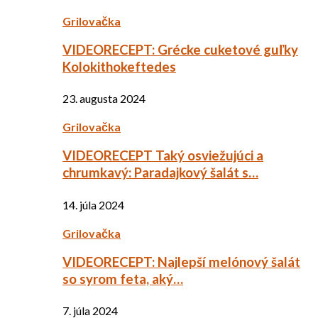
Grilovačka
VIDEORECEPT: Grécke cuketové guľky
Kolokithokeftedes
23. augusta 2024
Grilovačka
VIDEORECEPT Taký osviežujúci a
chrumkavý: Paradajkový šalát s…
14. júla 2024
Grilovačka
VIDEORECEPT: Najlepší melónový šalát
so syrom feta, aký…
7. júla 2024