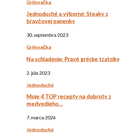
Grilovačka
Jednoduché a výborné: Steaky z
bravčovej panenky
30. septembra 2023
Grilovačka
Na schladenie: Pravé grécke tzatziky
2. júla 2023
Jednoduché
Moje 4 TOP recepty na dobroty z
medvedieho…
7. marca 2026
Jednoduché