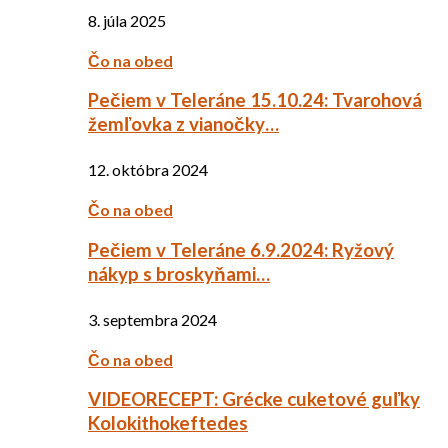
8. júla 2025
Čo na obed
Pečiem v Teleráne 15.10.24: Tvarohová
žemľovka z vianočky…
12. októbra 2024
Čo na obed
Pečiem v Teleráne 6.9.2024: Ryžový
nákyp s broskyňami…
3. septembra 2024
Čo na obed
VIDEORECEPT: Grécke cuketové guľky
Kolokithokeftedes