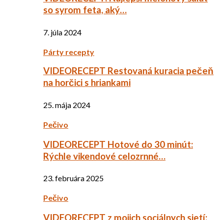
so syrom feta, aký…
7. júla 2024
Párty recepty
VIDEORECEPT Restovaná kuracia pečeň
na horčici s hriankami
25. mája 2024
Pečivo
VIDEORECEPT Hotové do 30 minút:
Rýchle vikendové celozrnné…
23. februára 2025
Pečivo
VIDEORECEPT z mojich sociálnych sietí: