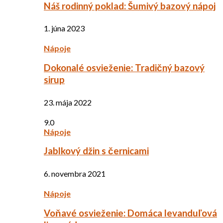
Náš rodinný poklad: Šumivý bazový nápoj
1. júna 2023
Nápoje
Dokonalé osvieženie: Tradičný bazový
sirup
23. mája 2022
9.0
Nápoje
Jablkový džin s černicami
6. novembra 2021
Nápoje
Voňavé osvieženie: Domáca levanduľová