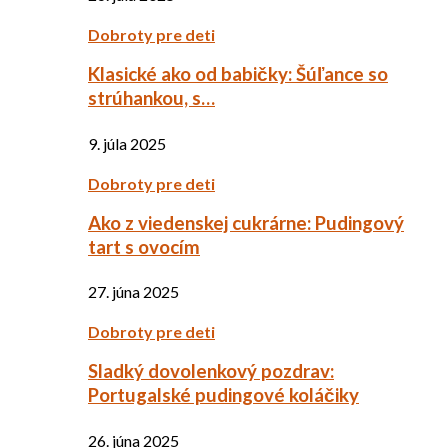
Dobroty pre deti
Klasické ako od babičky: Šúľance so
strúhankou, s…
9. júla 2025
Dobroty pre deti
Ako z viedenskej cukrárne: Pudingový
tart s ovocím
27. júna 2025
Dobroty pre deti
Sladký dovolenkový pozdrav:
Portugalské pudingové koláčiky
26. júna 2025