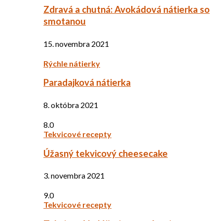
Zdravá a chutná: Avokádová nátierka so
smotanou
15. novembra 2021
Rýchle nátierky
Paradajková nátierka
8. októbra 2021
8.0
Tekvicové recepty
Úžasný tekvicový cheesecake
3. novembra 2021
9.0
Tekvicové recepty