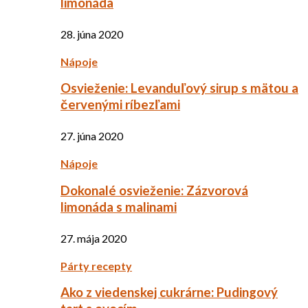
limonáda
28. júna 2020
Nápoje
Osvieženie: Levanduľový sirup s mätou a
červenými ríbezľami
27. júna 2020
Nápoje
Dokonalé osvieženie: Zázvorová
limonáda s malinami
27. mája 2020
Párty recepty
Ako z viedenskej cukrárne: Pudingový