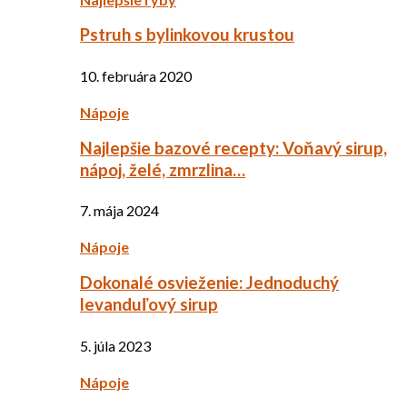
Pstruh s bylinkovou krustou
10. februára 2020
Nápoje
Najlepšie bazové recepty: Voňavý sirup,
nápoj, želé, zmrzlina…
7. mája 2024
Nápoje
Dokonalé osvieženie: Jednoduchý
levanduľový sirup
5. júla 2023
Nápoje