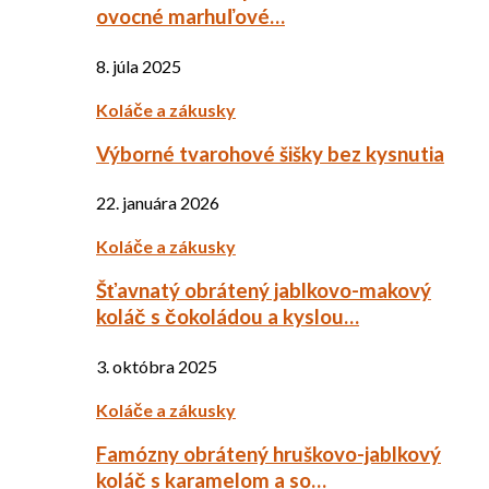
ovocné marhuľové…
8. júla 2025
Koláče a zákusky
Výborné tvarohové šišky bez kysnutia
22. januára 2026
Koláče a zákusky
Šťavnatý obrátený jablkovo-makový
koláč s čokoládou a kyslou…
3. októbra 2025
Koláče a zákusky
Famózny obrátený hruškovo-jablkový
koláč s karamelom a so…