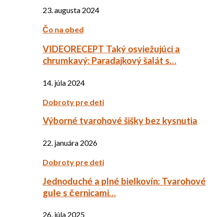
23. augusta 2024
Čo na obed
VIDEORECEPT Taký osviežujúci a
chrumkavý: Paradajkový šalát s…
14. júla 2024
Dobroty pre deti
Výborné tvarohové šišky bez kysnutia
22. januára 2026
Dobroty pre deti
Jednoduché a plné bielkovín: Tvarohové
gule s černicami…
26. júla 2025