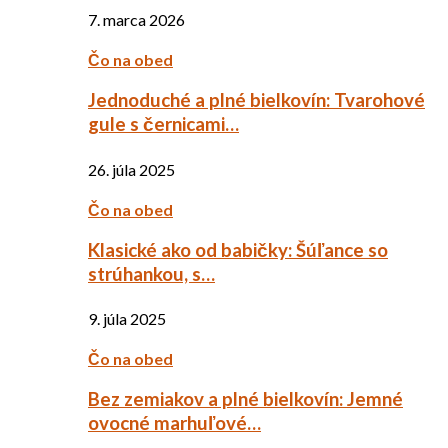
7. marca 2026
Čo na obed
Jednoduché a plné bielkovín: Tvarohové
gule s černicami…
26. júla 2025
Čo na obed
Klasické ako od babičky: Šúľance so
strúhankou, s…
9. júla 2025
Čo na obed
Bez zemiakov a plné bielkovín: Jemné
ovocné marhuľové…