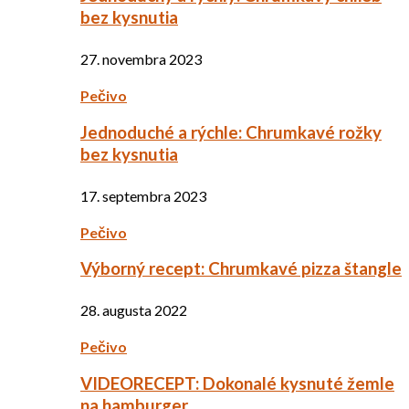
bez kysnutia
27. novembra 2023
Pečivo
Jednoduché a rýchle: Chrumkavé rožky
bez kysnutia
17. septembra 2023
Pečivo
Výborný recept: Chrumkavé pizza štangle
28. augusta 2022
Pečivo
VIDEORECEPT: Dokonalé kysnuté žemle
na hamburger