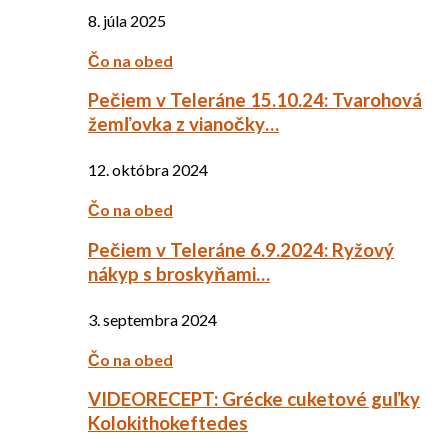
8. júla 2025
Čo na obed
Pečiem v Teleráne 15.10.24: Tvarohová
žemľovka z vianočky…
12. októbra 2024
Čo na obed
Pečiem v Teleráne 6.9.2024: Ryžový
nákyp s broskyňami…
3. septembra 2024
Čo na obed
VIDEORECEPT: Grécke cuketové guľky
Kolokithokeftedes