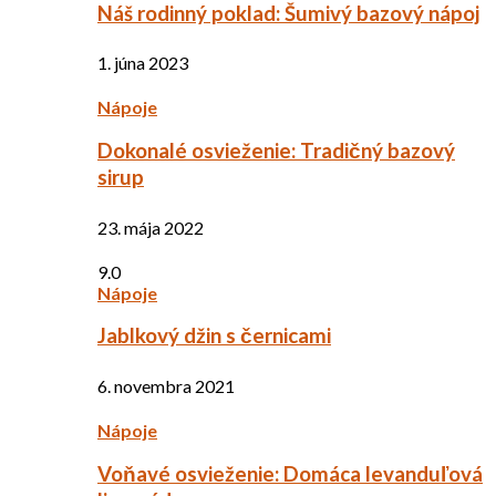
Náš rodinný poklad: Šumivý bazový nápoj
1. júna 2023
Nápoje
Dokonalé osvieženie: Tradičný bazový
sirup
23. mája 2022
9.0
Nápoje
Jablkový džin s černicami
6. novembra 2021
Nápoje
Voňavé osvieženie: Domáca levanduľová