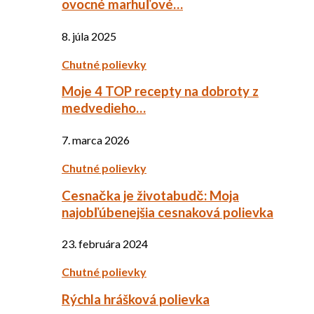
ovocné marhuľové…
8. júla 2025
Chutné polievky
Moje 4 TOP recepty na dobroty z
medvedieho…
7. marca 2026
Chutné polievky
Cesnačka je životabudč: Moja
najobľúbenejšia cesnaková polievka
23. februára 2024
Chutné polievky
Rýchla hrášková polievka