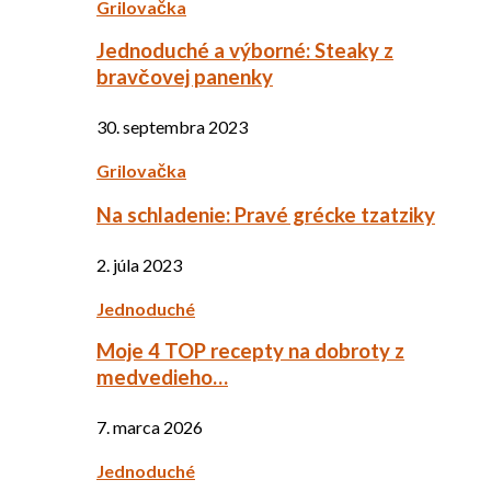
Grilovačka
Jednoduché a výborné: Steaky z
bravčovej panenky
30. septembra 2023
Grilovačka
Na schladenie: Pravé grécke tzatziky
2. júla 2023
Jednoduché
Moje 4 TOP recepty na dobroty z
medvedieho…
7. marca 2026
Jednoduché