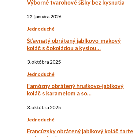
Výborné tvarohové šišky bez kysnutia
22. januára 2026
Jednoduché
Šťavnatý obrátený jablkovo-makový
koláč s čokoládou a kyslou…
3. októbra 2025
Jednoduché
Famózny obrátený hruškovo-jablkový
koláč s karamelom a so…
3. októbra 2025
Jednoduché
Francúzsky obrátený jablkový koláč tarte