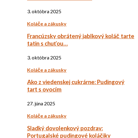
3. októbra 2025
Koláče a zákusky
Francúzsky obrátený jablkový koláč tarte
tatin s chuťou…
3. októbra 2025
Koláče a zákusky
Ako z viedenskej cukrárne: Pudingový
tart s ovocím
27. júna 2025
Koláče a zákusky
Sladký dovolenkový pozdrav:
Portugalské pudingové koláčiky