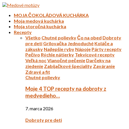
MOJA ČOKOLÁDOVÁ KUCHÁRKA
Moja medová kuchárka
Moja storočná kuchárka
Recepty
Všetko
Chutné polievky
Čo na obed
Dobroty
pre deti
Grilovačka
Jednoduché
Koláče a
zákusky
Najlepšie ryby
Nápoje
Párty recepty
Pečivo
Rýchle nátierky
Tekvicové recepty
Veľká noc
Vianočné pečenie
Darčeky na
zjedenie
Zabíjačkové špeciality
Zaváranie
Zdravé a fit
Chutné polievky
Moje 4 TOP recepty na dobroty z
medvedieho…
7. marca 2026
Dobroty pre deti