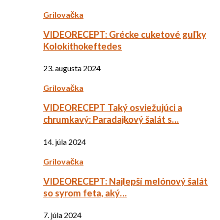
Grilovačka
VIDEORECEPT: Grécke cuketové guľky
Kolokithokeftedes
23. augusta 2024
Grilovačka
VIDEORECEPT Taký osviežujúci a
chrumkavý: Paradajkový šalát s…
14. júla 2024
Grilovačka
VIDEORECEPT: Najlepší melónový šalát
so syrom feta, aký…
7. júla 2024