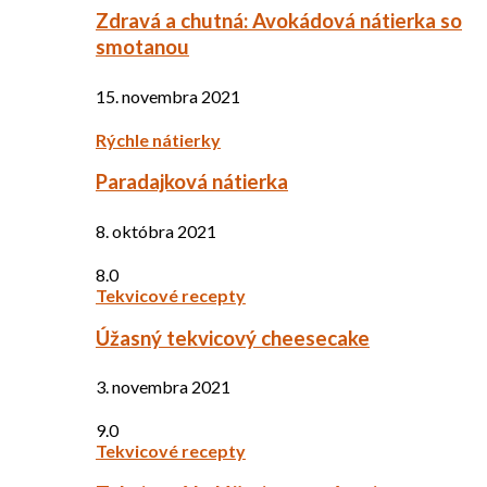
Zdravá a chutná: Avokádová nátierka so
smotanou
15. novembra 2021
Rýchle nátierky
Paradajková nátierka
8. októbra 2021
8.0
Tekvicové recepty
Úžasný tekvicový cheesecake
3. novembra 2021
9.0
Tekvicové recepty