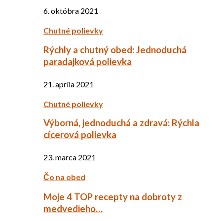
6. októbra 2021
Chutné polievky
Rýchly a chutný obed: Jednoduchá
paradajková polievka
21. apríla 2021
Chutné polievky
Výborná, jednoduchá a zdravá: Rýchla
cícerová polievka
23. marca 2021
Čo na obed
Moje 4 TOP recepty na dobroty z
medvedieho…