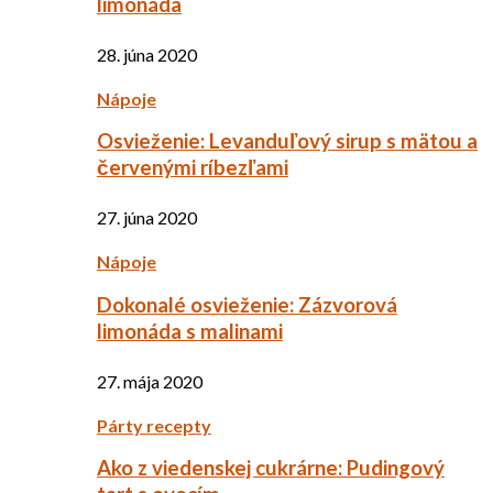
limonáda
28. júna 2020
Nápoje
Osvieženie: Levanduľový sirup s mätou a
červenými ríbezľami
27. júna 2020
Nápoje
Dokonalé osvieženie: Zázvorová
limonáda s malinami
27. mája 2020
Párty recepty
Ako z viedenskej cukrárne: Pudingový