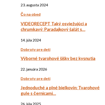
23. augusta 2024
Čo na obed
VIDEORECEPT Taký osviežujúci a
chrumkavý: Paradajkový šalát s…
14. júla 2024
Dobroty pre deti
Výborné tvarohové šišky bez kysnutia
22. januára 2026
Dobroty pre deti
Jednoduché a plné bielkovín: Tvarohové
gule s černicami…
26. júla 2025