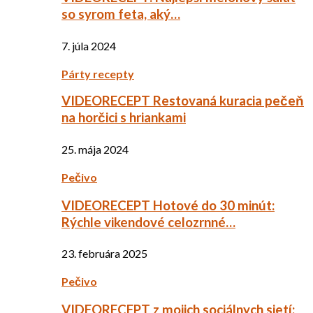
so syrom feta, aký…
7. júla 2024
Párty recepty
VIDEORECEPT Restovaná kuracia pečeň
na horčici s hriankami
25. mája 2024
Pečivo
VIDEORECEPT Hotové do 30 minút:
Rýchle vikendové celozrnné…
23. februára 2025
Pečivo
VIDEORECEPT z mojich sociálnych sietí: