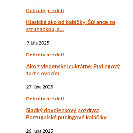
Dobroty pre deti
Klasické ako od babičky: Šúľance so
strúhankou, s…
9. júla 2025
Dobroty pre deti
Ako z viedenskej cukrárne: Pudingový
tart s ovocím
27. júna 2025
Dobroty pre deti
Sladký dovolenkový pozdrav:
Portugalské pudingové koláčiky
26. júna 2025