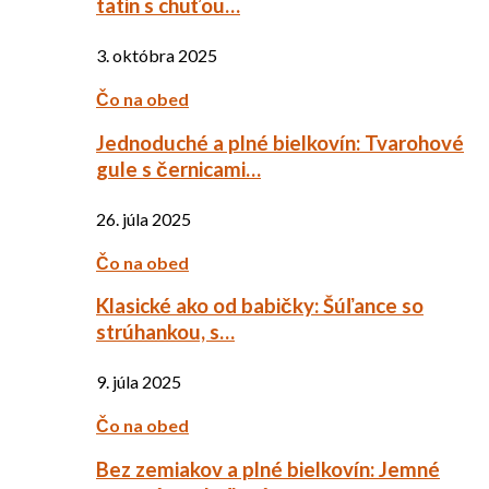
tatin s chuťou…
3. októbra 2025
Čo na obed
Jednoduché a plné bielkovín: Tvarohové
gule s černicami…
26. júla 2025
Čo na obed
Klasické ako od babičky: Šúľance so
strúhankou, s…
9. júla 2025
Čo na obed
Bez zemiakov a plné bielkovín: Jemné