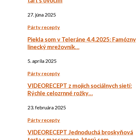
tart s ovocím
27. júna 2025
Párty recepty
Piekla som v Teleráne 4.4.2025: Famózny
linecký mrežovník…
5. apríla 2025
Párty recepty
VIDEORECEPT z mojich sociálnych sietí:
Rýchle celozrnné rožky…
23. februára 2025
Párty recepty
VIDEORECEPT Jednoduchá broskyňová
torta s mascarpone, ktorú som…