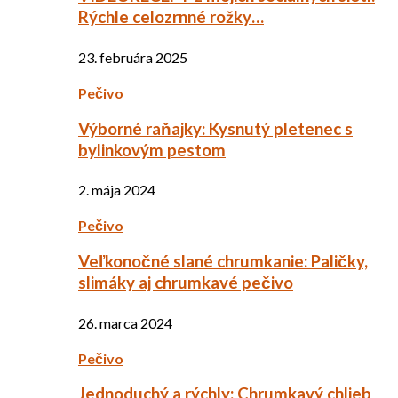
Rýchle celozrnné rožky…
23. februára 2025
Pečivo
Výborné raňajky: Kysnutý pletenec s
bylinkovým pestom
2. mája 2024
Pečivo
Veľkonočné slané chrumkanie: Paličky,
slimáky aj chrumkavé pečivo
26. marca 2024
Pečivo
Jednoduchý a rýchly: Chrumkavý chlieb