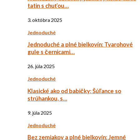
tatin s chuťou…
3. októbra 2025
Jednoduché
Jednoduché a plné bielkovín: Tvarohové
gule s černicami…
26. júla 2025
Jednoduché
Klasické ako od babičky: Šúľance so
strúhankou, s…
9. júla 2025
Jednoduché
Bez zemiakov a plné bielkovín: Jemné