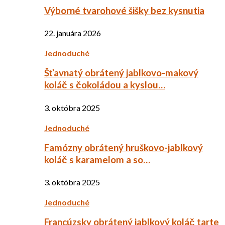
Výborné tvarohové šišky bez kysnutia
22. januára 2026
Jednoduché
Šťavnatý obrátený jablkovo-makový
koláč s čokoládou a kyslou…
3. októbra 2025
Jednoduché
Famózny obrátený hruškovo-jablkový
koláč s karamelom a so…
3. októbra 2025
Jednoduché
Francúzsky obrátený jablkový koláč tarte