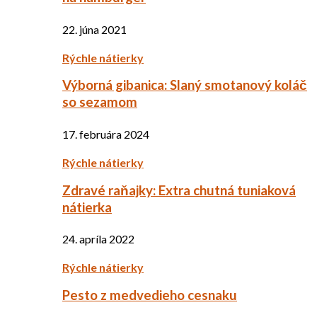
22. júna 2021
Rýchle nátierky
Výborná gibanica: Slaný smotanový koláč
so sezamom
17. februára 2024
Rýchle nátierky
Zdravé raňajky: Extra chutná tuniaková
nátierka
24. apríla 2022
Rýchle nátierky
Pesto z medvedieho cesnaku