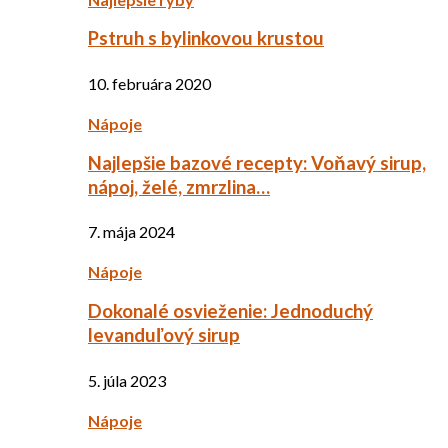
Pstruh s bylinkovou krustou
10. februára 2020
Nápoje
Najlepšie bazové recepty: Voňavý sirup,
nápoj, želé, zmrzlina…
7. mája 2024
Nápoje
Dokonalé osvieženie: Jednoduchý
levanduľový sirup
5. júla 2023
Nápoje