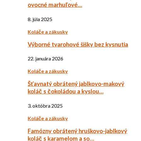
ovocné marhuľové…
8. júla 2025
Koláče a zákusky
Výborné tvarohové šišky bez kysnutia
22. januára 2026
Koláče a zákusky
Šťavnatý obrátený jablkovo-makový
koláč s čokoládou a kyslou…
3. októbra 2025
Koláče a zákusky
Famózny obrátený hruškovo-jablkový
koláč s karamelom a so…