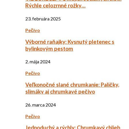
Rýchle celozrnné rožky…
23. februára 2025
Pečivo
Výborné raňajky: Kysnutý pletenec s
bylinkovým pestom
2. mája 2024
Pečivo
Veľkonočné slané chrumkanie: Paličky,
slimáky aj chrumkavé pečivo
26. marca 2024
Pečivo
Jednoduchý a rýchly: Chrumkavý chlieb