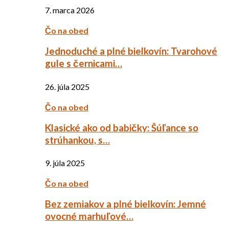
7. marca 2026
Čo na obed
Jednoduché a plné bielkovín: Tvarohové
gule s černicami…
26. júla 2025
Čo na obed
Klasické ako od babičky: Šúľance so
strúhankou, s…
9. júla 2025
Čo na obed
Bez zemiakov a plné bielkovín: Jemné
ovocné marhuľové…