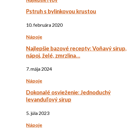
Pstruh s bylinkovou krustou
10. februára 2020
Nápoje
Najlepšie bazové recepty: Voňavý sirup,
nápoj, želé, zmrzlina…
7. mája 2024
Nápoje
Dokonalé osvieženie: Jednoduchý
levanduľový sirup
5. júla 2023
Nápoje