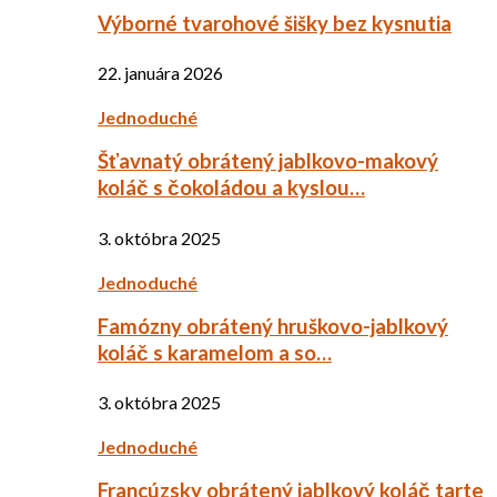
Výborné tvarohové šišky bez kysnutia
22. januára 2026
Jednoduché
Šťavnatý obrátený jablkovo-makový
koláč s čokoládou a kyslou…
3. októbra 2025
Jednoduché
Famózny obrátený hruškovo-jablkový
koláč s karamelom a so…
3. októbra 2025
Jednoduché
Francúzsky obrátený jablkový koláč tarte