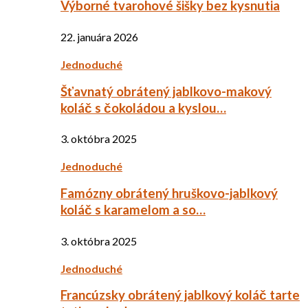
Výborné tvarohové šišky bez kysnutia
22. januára 2026
Jednoduché
Šťavnatý obrátený jablkovo-makový
koláč s čokoládou a kyslou…
3. októbra 2025
Jednoduché
Famózny obrátený hruškovo-jablkový
koláč s karamelom a so…
3. októbra 2025
Jednoduché
Francúzsky obrátený jablkový koláč tarte