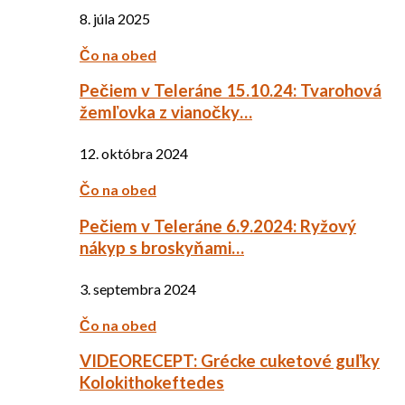
8. júla 2025
Čo na obed
Pečiem v Teleráne 15.10.24: Tvarohová
žemľovka z vianočky…
12. októbra 2024
Čo na obed
Pečiem v Teleráne 6.9.2024: Ryžový
nákyp s broskyňami…
3. septembra 2024
Čo na obed
VIDEORECEPT: Grécke cuketové guľky
Kolokithokeftedes