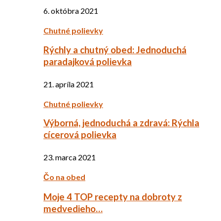
6. októbra 2021
Chutné polievky
Rýchly a chutný obed: Jednoduchá
paradajková polievka
21. apríla 2021
Chutné polievky
Výborná, jednoduchá a zdravá: Rýchla
cícerová polievka
23. marca 2021
Čo na obed
Moje 4 TOP recepty na dobroty z
medvedieho…