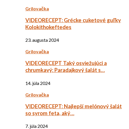
Grilovačka
VIDEORECEPT: Grécke cuketové guľky
Kolokithokeftedes
23. augusta 2024
Grilovačka
VIDEORECEPT Taký osviežujúci a
chrumkavý: Paradajkový šalát s…
14. júla 2024
Grilovačka
VIDEORECEPT: Najlepší melónový šalát
so syrom feta, aký…
7. júla 2024