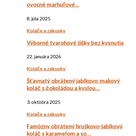
ovocné marhuľové…
8. júla 2025
Koláče a zákusky
Výborné tvarohové šišky bez kysnutia
22. januára 2026
Koláče a zákusky
Šťavnatý obrátený jablkovo-makový
koláč s čokoládou a kyslou…
3. októbra 2025
Koláče a zákusky
Famózny obrátený hruškovo-jablkový
koláč s karamelom a so…