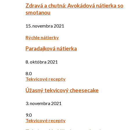
Zdravá a chutná: Avokádová nátierka so
smotanou
15. novembra 2021
Rýchle nátierky
Paradajková nátierka
8. októbra 2021
8.0
Tekvicové recepty
Úžasný tekvicový cheesecake
3. novembra 2021
9.0
Tekvicové recepty