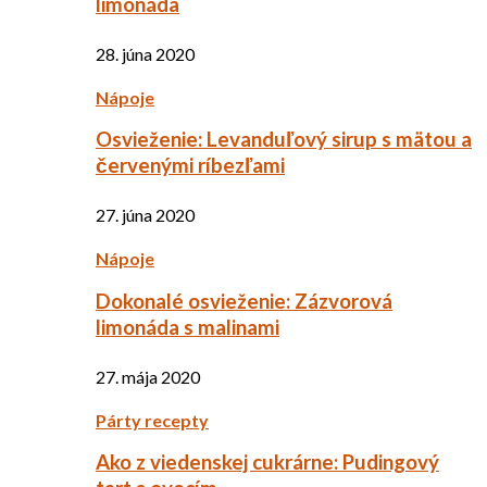
limonáda
28. júna 2020
Nápoje
Osvieženie: Levanduľový sirup s mätou a
červenými ríbezľami
27. júna 2020
Nápoje
Dokonalé osvieženie: Zázvorová
limonáda s malinami
27. mája 2020
Párty recepty
Ako z viedenskej cukrárne: Pudingový