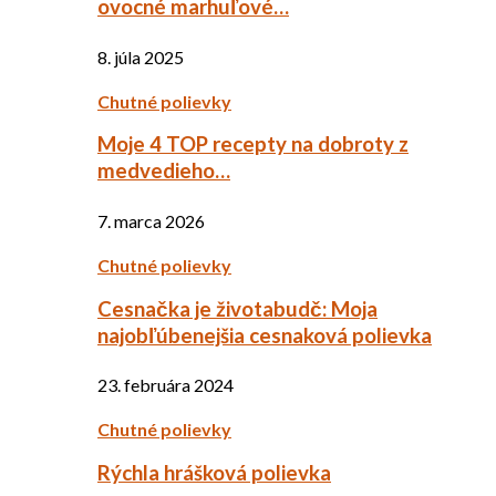
ovocné marhuľové…
8. júla 2025
Chutné polievky
Moje 4 TOP recepty na dobroty z
medvedieho…
7. marca 2026
Chutné polievky
Cesnačka je životabudč: Moja
najobľúbenejšia cesnaková polievka
23. februára 2024
Chutné polievky
Rýchla hrášková polievka