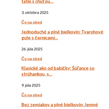
tatin s chuťou…
3. októbra 2025
Čo na obed
Jednoduché a plné bielkovín: Tvarohové
gule s černicami…
26. júla 2025
Čo na obed
Klasické ako od babičky: Šúľance so
strúhankou, s…
9. júla 2025
Čo na obed
Bez zemiakov a plné bielkovín: Jemné