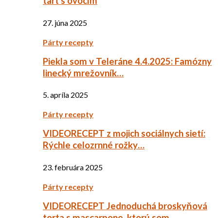
tart s ovocím
27. júna 2025
Párty recepty
Piekla som v Teleráne 4.4.2025: Famózny
linecký mrežovník…
5. apríla 2025
Párty recepty
VIDEORECEPT z mojich sociálnych sietí:
Rýchle celozrnné rožky…
23. februára 2025
Párty recepty
VIDEORECEPT Jednoduchá broskyňová
torta s mascarpone, ktorú som…