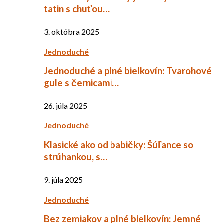
tatin s chuťou…
3. októbra 2025
Jednoduché
Jednoduché a plné bielkovín: Tvarohové
gule s černicami…
26. júla 2025
Jednoduché
Klasické ako od babičky: Šúľance so
strúhankou, s…
9. júla 2025
Jednoduché
Bez zemiakov a plné bielkovín: Jemné