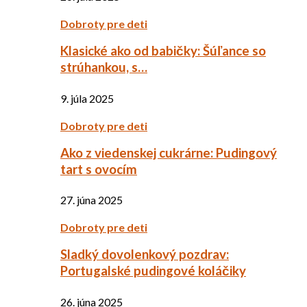
Dobroty pre deti
Klasické ako od babičky: Šúľance so
strúhankou, s…
9. júla 2025
Dobroty pre deti
Ako z viedenskej cukrárne: Pudingový
tart s ovocím
27. júna 2025
Dobroty pre deti
Sladký dovolenkový pozdrav:
Portugalské pudingové koláčiky
26. júna 2025