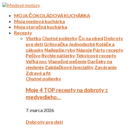
MOJA ČOKOLÁDOVÁ KUCHÁRKA
Moja medová kuchárka
Moja storočná kuchárka
Recepty
Všetko
Chutné polievky
Čo na obed
Dobroty
pre deti
Grilovačka
Jednoduché
Koláče a
zákusky
Najlepšie ryby
Nápoje
Párty recepty
Pečivo
Rýchle nátierky
Tekvicové recepty
Veľká noc
Vianočné pečenie
Darčeky na
zjedenie
Zabíjačkové špeciality
Zaváranie
Zdravé a fit
Chutné polievky
Moje 4 TOP recepty na dobroty z
medvedieho…
7. marca 2026
Dobroty pre deti