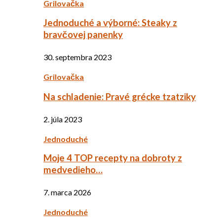
Grilovačka
Jednoduché a výborné: Steaky z
bravčovej panenky
30. septembra 2023
Grilovačka
Na schladenie: Pravé grécke tzatziky
2. júla 2023
Jednoduché
Moje 4 TOP recepty na dobroty z
medvedieho…
7. marca 2026
Jednoduché