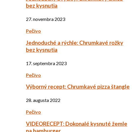
bez kysnutia
27. novembra 2023
Pečivo
Jednoduché a rýchle: Chrumkavé rožky
bez kysnutia
17. septembra 2023
Pečivo
Výborný recept: Chrumkavé pizza štangle
28. augusta 2022
Pečivo
VIDEORECEPT: Dokonalé kysnuté žemle
na hamburger