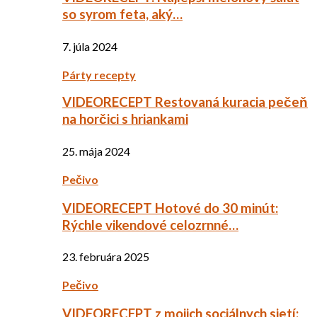
so syrom feta, aký…
7. júla 2024
Párty recepty
VIDEORECEPT Restovaná kuracia pečeň
na horčici s hriankami
25. mája 2024
Pečivo
VIDEORECEPT Hotové do 30 minút:
Rýchle vikendové celozrnné…
23. februára 2025
Pečivo
VIDEORECEPT z mojich sociálnych sietí: