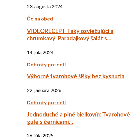
23. augusta 2024
Čo na obed
VIDEORECEPT Taký osviežujúci a
chrumkavý: Paradajkový šalát s…
14. júla 2024
Dobroty pre deti
Výborné tvarohové šišky bez kysnutia
22. januára 2026
Dobroty pre deti
Jednoduché a plné bielkovín: Tvarohové
gule s černicami…
26. júla 2025