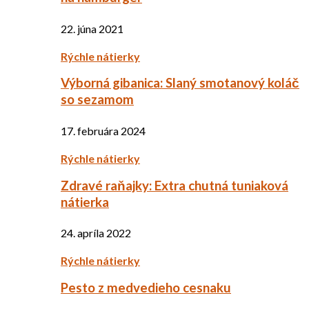
22. júna 2021
Rýchle nátierky
Výborná gibanica: Slaný smotanový koláč
so sezamom
17. februára 2024
Rýchle nátierky
Zdravé raňajky: Extra chutná tuniaková
nátierka
24. apríla 2022
Rýchle nátierky
Pesto z medvedieho cesnaku