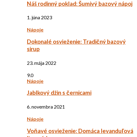
Náš rodinný poklad: Šumivý bazový nápoj
1. júna 2023
Nápoje
Dokonalé osvieženie: Tradičný bazový
sirup
23. mája 2022
9.0
Nápoje
Jablkový džin s černicami
6. novembra 2021
Nápoje
Voňavé osvieženie: Domáca levanduľová