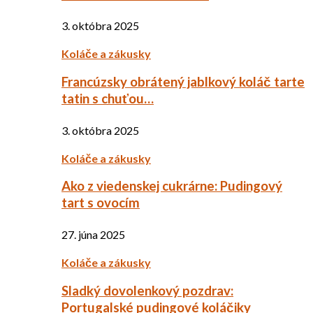
3. októbra 2025
Koláče a zákusky
Francúzsky obrátený jablkový koláč tarte
tatin s chuťou…
3. októbra 2025
Koláče a zákusky
Ako z viedenskej cukrárne: Pudingový
tart s ovocím
27. júna 2025
Koláče a zákusky
Sladký dovolenkový pozdrav:
Portugalské pudingové koláčiky