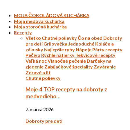
MOJA ČOKOLÁDOVÁ KUCHÁRKA
Moja medová kuchárka
Moja storočná kuchárka
Recepty
Všetko
Chutné polievky
Čo na obed
Dobroty
pre deti
Grilovačka
Jednoduché
Koláče a
zákusky
Najlepšie ryby
Nápoje
Párty recepty
Pečivo
Rýchle nátierky
Tekvicové recepty
Veľká noc
Vianočné pečenie
Darčeky na
zjedenie
Zabíjačkové špeciality
Zaváranie
Zdravé a fit
Chutné polievky
Moje 4 TOP recepty na dobroty z
medvedieho…
7. marca 2026
Dobroty pre deti