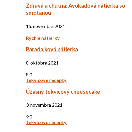
Zdravá a chutná: Avokádová nátierka so
smotanou
15. novembra 2021
Rýchle nátierky
Paradajková nátierka
8. októbra 2021
8.0
Tekvicové recepty
Úžasný tekvicový cheesecake
3. novembra 2021
9.0
Tekvicové recepty