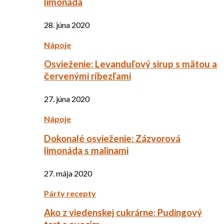
limonáda
28. júna 2020
Nápoje
Osvieženie: Levanduľový sirup s mätou a
červenými ríbezľami
27. júna 2020
Nápoje
Dokonalé osvieženie: Zázvorová
limonáda s malinami
27. mája 2020
Párty recepty
Ako z viedenskej cukrárne: Pudingový