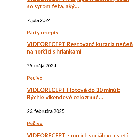
so syrom feta, aký…
7. júla 2024
Párty recepty
VIDEORECEPT Restovaná kuracia pečeň
na horčici s hriankami
25. mája 2024
Pečivo
VIDEORECEPT Hotové do 30 minút:
Rýchle vikendové celozrnné…
23. februára 2025
Pečivo
VIDEORECEPT z mojich sociálnych sietí: