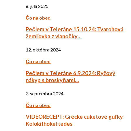
8. júla 2025
Čo na obed
Pečiem v Teleráne 15.10.24: Tvarohová
žemľovka z vianočky…
12. októbra 2024
Čo na obed
Pečiem v Teleráne 6.9.2024: Ryžový
nákyp s broskyňami…
3. septembra 2024
Čo na obed
VIDEORECEPT: Grécke cuketové guľky
Kolokithokeftedes