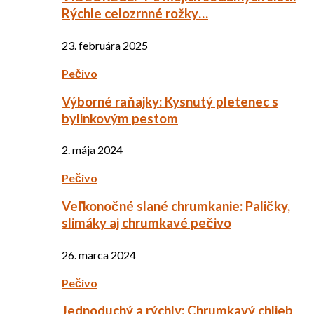
Rýchle celozrnné rožky…
23. februára 2025
Pečivo
Výborné raňajky: Kysnutý pletenec s
bylinkovým pestom
2. mája 2024
Pečivo
Veľkonočné slané chrumkanie: Paličky,
slimáky aj chrumkavé pečivo
26. marca 2024
Pečivo
Jednoduchý a rýchly: Chrumkavý chlieb