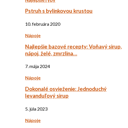
Pstruh s bylinkovou krustou
10. februára 2020
Nápoje
Najlepšie bazové recepty: Voňavý sirup,
nápoj, želé, zmrzlina…
7. mája 2024
Nápoje
Dokonalé osvieženie: Jednoduchý
levanduľový sirup
5. júla 2023
Nápoje