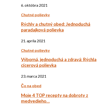
6. októbra 2021
Chutné polievky
Rýchly a chutný obed: Jednoduchá
paradajková polievka
21. apríla 2021
Chutné polievky
Výborná, jednoduchá a zdravá: Rýchla
cícerová polievka
23. marca 2021
Čo na obed
Moje 4 TOP recepty na dobroty z
medvedieho…