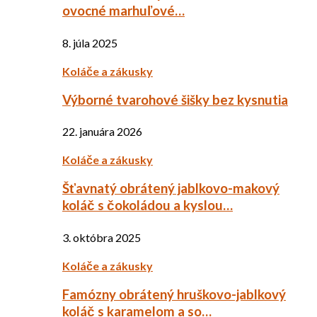
ovocné marhuľové…
8. júla 2025
Koláče a zákusky
Výborné tvarohové šišky bez kysnutia
22. januára 2026
Koláče a zákusky
Šťavnatý obrátený jablkovo-makový
koláč s čokoládou a kyslou…
3. októbra 2025
Koláče a zákusky
Famózny obrátený hruškovo-jablkový
koláč s karamelom a so…