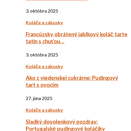
3. októbra 2025
Koláče a zákusky
Francúzsky obrátený jablkový koláč tarte
tatin s chuťou…
3. októbra 2025
Koláče a zákusky
Ako z viedenskej cukrárne: Pudingový
tart s ovocím
27. júna 2025
Koláče a zákusky
Sladký dovolenkový pozdrav:
Portugalské pudingové koláčiky