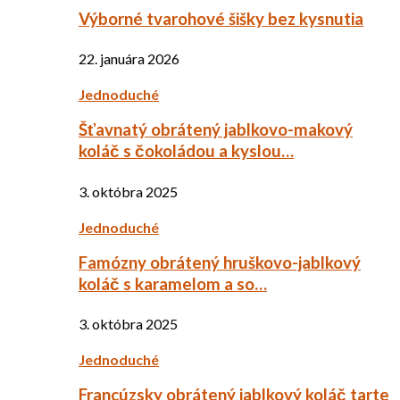
Výborné tvarohové šišky bez kysnutia
22. januára 2026
Jednoduché
Šťavnatý obrátený jablkovo-makový
koláč s čokoládou a kyslou…
3. októbra 2025
Jednoduché
Famózny obrátený hruškovo-jablkový
koláč s karamelom a so…
3. októbra 2025
Jednoduché
Francúzsky obrátený jablkový koláč tarte