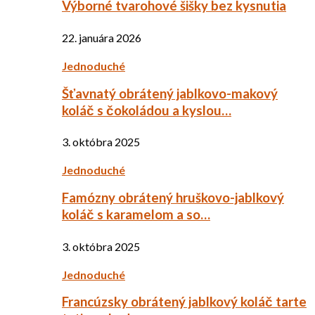
Výborné tvarohové šišky bez kysnutia
22. januára 2026
Jednoduché
Šťavnatý obrátený jablkovo-makový
koláč s čokoládou a kyslou…
3. októbra 2025
Jednoduché
Famózny obrátený hruškovo-jablkový
koláč s karamelom a so…
3. októbra 2025
Jednoduché
Francúzsky obrátený jablkový koláč tarte