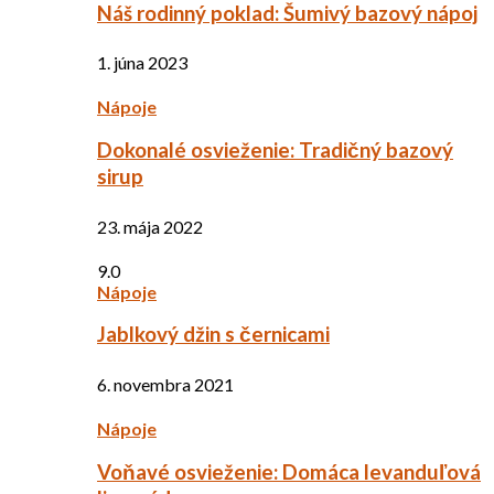
Náš rodinný poklad: Šumivý bazový nápoj
1. júna 2023
Nápoje
Dokonalé osvieženie: Tradičný bazový
sirup
23. mája 2022
9.0
Nápoje
Jablkový džin s černicami
6. novembra 2021
Nápoje
Voňavé osvieženie: Domáca levanduľová