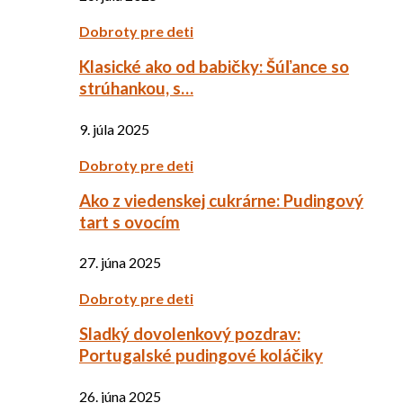
Dobroty pre deti
Klasické ako od babičky: Šúľance so
strúhankou, s…
9. júla 2025
Dobroty pre deti
Ako z viedenskej cukrárne: Pudingový
tart s ovocím
27. júna 2025
Dobroty pre deti
Sladký dovolenkový pozdrav:
Portugalské pudingové koláčiky
26. júna 2025