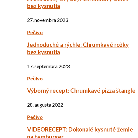
bez kysnutia
27. novembra 2023
Pečivo
Jednoduché a rýchle: Chrumkavé rožky
bez kysnutia
17. septembra 2023
Pečivo
Výborný recept: Chrumkavé pizza štangle
28. augusta 2022
Pečivo
VIDEORECEPT: Dokonalé kysnuté žemle
na hamburger