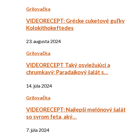
Grilovačka
VIDEORECEPT: Grécke cuketové guľky
Kolokithokeftedes
23. augusta 2024
Grilovačka
VIDEORECEPT Taký osviežujúci a
chrumkavý: Paradajkový šalát s…
14. júla 2024
Grilovačka
VIDEORECEPT: Najlepší melónový šalát
so syrom feta, aký…
7. júla 2024