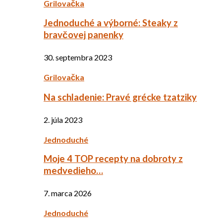
Grilovačka
Jednoduché a výborné: Steaky z
bravčovej panenky
30. septembra 2023
Grilovačka
Na schladenie: Pravé grécke tzatziky
2. júla 2023
Jednoduché
Moje 4 TOP recepty na dobroty z
medvedieho…
7. marca 2026
Jednoduché