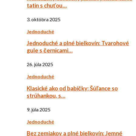
tatin s chuťou…
3. októbra 2025
Jednoduché
Jednoduché a plné bielkovín: Tvarohové
gule s černicami…
26. júla 2025
Jednoduché
Klasické ako od babičky: Šúľance so
strúhankou, s…
9. júla 2025
Jednoduché
Bez zemiakov a plné bielkovín: Jemné