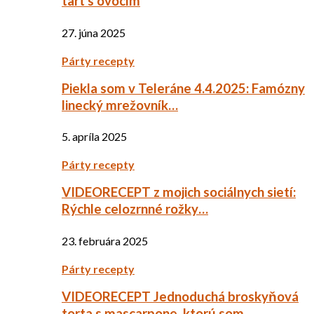
tart s ovocím
27. júna 2025
Párty recepty
Piekla som v Teleráne 4.4.2025: Famózny
linecký mrežovník…
5. apríla 2025
Párty recepty
VIDEORECEPT z mojich sociálnych sietí:
Rýchle celozrnné rožky…
23. februára 2025
Párty recepty
VIDEORECEPT Jednoduchá broskyňová
torta s mascarpone, ktorú som…