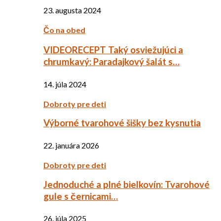
23. augusta 2024
Čo na obed
VIDEORECEPT Taký osviežujúci a
chrumkavý: Paradajkový šalát s…
14. júla 2024
Dobroty pre deti
Výborné tvarohové šišky bez kysnutia
22. januára 2026
Dobroty pre deti
Jednoduché a plné bielkovín: Tvarohové
gule s černicami…
26. júla 2025