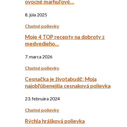
ovocné marhuľové…
8. júla 2025
Chutné polievky
Moje 4 TOP recepty na dobroty z
medvedieho…
7. marca 2026
Chutné polievky
Cesnačka je životabudč: Moja
najobľúbenejšia cesnaková polievka
23. februára 2024
Chutné polievky
Rýchla hrášková polievka