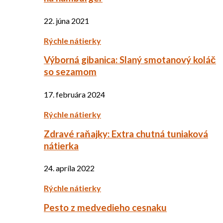
22. júna 2021
Rýchle nátierky
Výborná gibanica: Slaný smotanový koláč
so sezamom
17. februára 2024
Rýchle nátierky
Zdravé raňajky: Extra chutná tuniaková
nátierka
24. apríla 2022
Rýchle nátierky
Pesto z medvedieho cesnaku