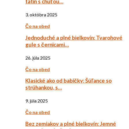
tatin s chuťou…
3. októbra 2025
Čo na obed
Jednoduché a plné bielkovín: Tvarohové
gule s černicami…
26. júla 2025
Čo na obed
Klasické ako od babičky: Šúľance so
strúhankou, s…
9. júla 2025
Čo na obed
Bez zemiakov a plné bielkovín: Jemné