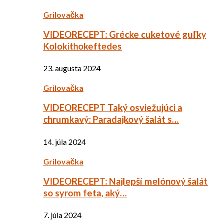
Grilovačka
VIDEORECEPT: Grécke cuketové guľky
Kolokithokeftedes
23. augusta 2024
Grilovačka
VIDEORECEPT Taký osviežujúci a
chrumkavý: Paradajkový šalát s…
14. júla 2024
Grilovačka
VIDEORECEPT: Najlepší melónový šalát
so syrom feta, aký…
7. júla 2024