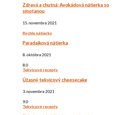
Zdravá a chutná: Avokádová nátierka so
smotanou
15. novembra 2021
Rýchle nátierky
Paradajková nátierka
8. októbra 2021
8.0
Tekvicové recepty
Úžasný tekvicový cheesecake
3. novembra 2021
9.0
Tekvicové recepty