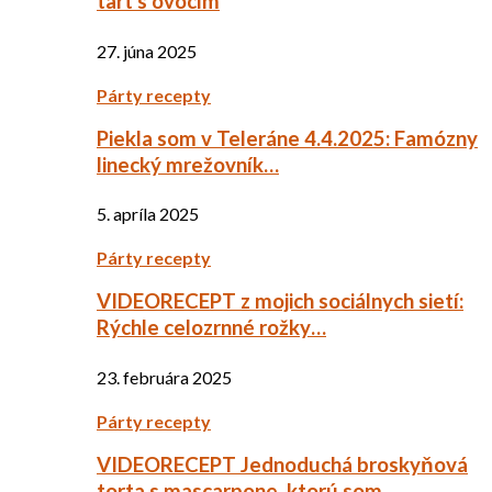
tart s ovocím
27. júna 2025
Párty recepty
Piekla som v Teleráne 4.4.2025: Famózny
linecký mrežovník…
5. apríla 2025
Párty recepty
VIDEORECEPT z mojich sociálnych sietí:
Rýchle celozrnné rožky…
23. februára 2025
Párty recepty
VIDEORECEPT Jednoduchá broskyňová
torta s mascarpone, ktorú som…