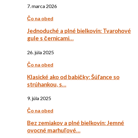
7. marca 2026
Čo na obed
Jednoduché a plné bielkovín: Tvarohové
gule s černicami…
26. júla 2025
Čo na obed
Klasické ako od babičky: Šúľance so
strúhankou, s…
9. júla 2025
Čo na obed
Bez zemiakov a plné bielkovín: Jemné
ovocné marhuľové…