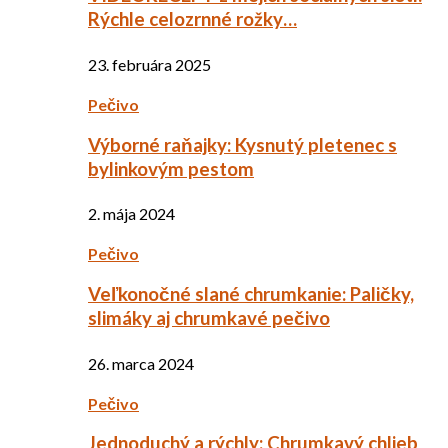
Rýchle celozrnné rožky…
23. februára 2025
Pečivo
Výborné raňajky: Kysnutý pletenec s
bylinkovým pestom
2. mája 2024
Pečivo
Veľkonočné slané chrumkanie: Paličky,
slimáky aj chrumkavé pečivo
26. marca 2024
Pečivo
Jednoduchý a rýchly: Chrumkavý chlieb