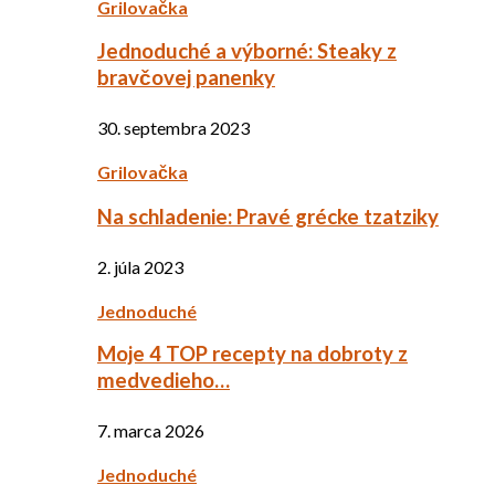
Grilovačka
Jednoduché a výborné: Steaky z
bravčovej panenky
30. septembra 2023
Grilovačka
Na schladenie: Pravé grécke tzatziky
2. júla 2023
Jednoduché
Moje 4 TOP recepty na dobroty z
medvedieho…
7. marca 2026
Jednoduché