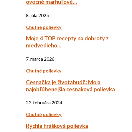
ovocné marhuľové…
8. júla 2025
Chutné polievky
Moje 4 TOP recepty na dobroty z
medvedieho…
7. marca 2026
Chutné polievky
Cesnačka je životabudč: Moja
najobľúbenejšia cesnaková polievka
23. februára 2024
Chutné polievky
Rýchla hrášková polievka