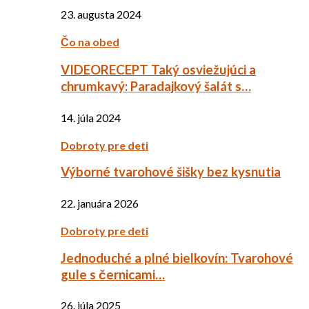
23. augusta 2024
Čo na obed
VIDEORECEPT Taký osviežujúci a
chrumkavý: Paradajkový šalát s…
14. júla 2024
Dobroty pre deti
Výborné tvarohové šišky bez kysnutia
22. januára 2026
Dobroty pre deti
Jednoduché a plné bielkovín: Tvarohové
gule s černicami…
26. júla 2025