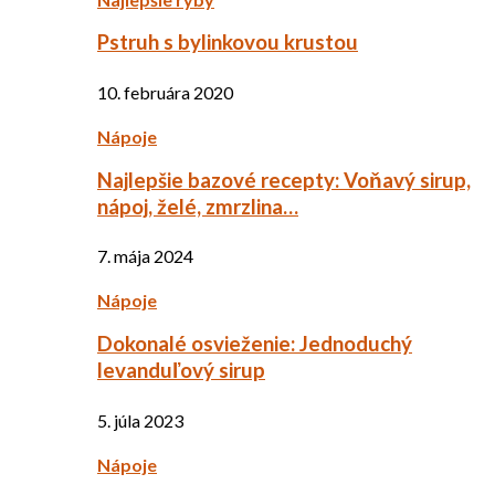
Pstruh s bylinkovou krustou
10. februára 2020
Nápoje
Najlepšie bazové recepty: Voňavý sirup,
nápoj, želé, zmrzlina…
7. mája 2024
Nápoje
Dokonalé osvieženie: Jednoduchý
levanduľový sirup
5. júla 2023
Nápoje