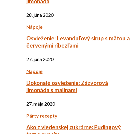
limonáda
28. júna 2020
Nápoje
Osvieženie: Levanduľový sirup s mätou a
červenými ríbezľami
27. júna 2020
Nápoje
Dokonalé osvieženie: Zázvorová
limonáda s malinami
27. mája 2020
Párty recepty
Ako z viedenskej cukrárne: Pudingový