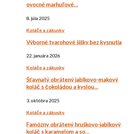
ovocné marhuľové…
8. júla 2025
Koláče a zákusky
Výborné tvarohové šišky bez kysnutia
22. januára 2026
Koláče a zákusky
Šťavnatý obrátený jablkovo-makový
koláč s čokoládou a kyslou…
3. októbra 2025
Koláče a zákusky
Famózny obrátený hruškovo-jablkový
koláč s karamelom a so…