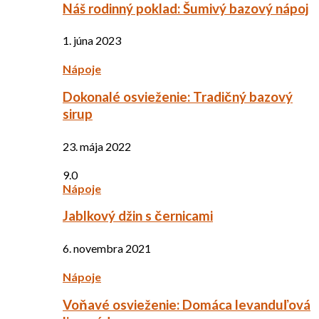
Náš rodinný poklad: Šumivý bazový nápoj
1. júna 2023
Nápoje
Dokonalé osvieženie: Tradičný bazový
sirup
23. mája 2022
9.0
Nápoje
Jablkový džin s černicami
6. novembra 2021
Nápoje
Voňavé osvieženie: Domáca levanduľová