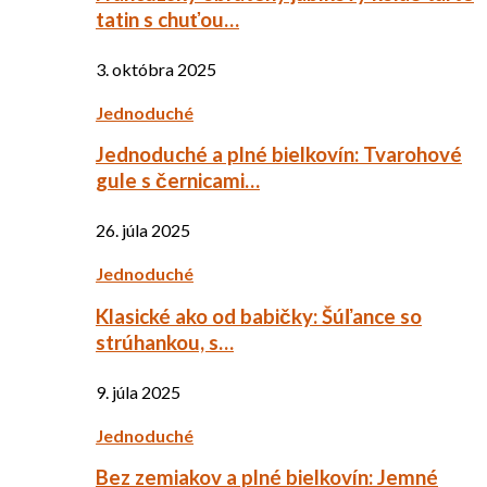
tatin s chuťou…
3. októbra 2025
Jednoduché
Jednoduché a plné bielkovín: Tvarohové
gule s černicami…
26. júla 2025
Jednoduché
Klasické ako od babičky: Šúľance so
strúhankou, s…
9. júla 2025
Jednoduché
Bez zemiakov a plné bielkovín: Jemné