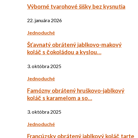
Výborné tvarohové šišky bez kysnutia
22. januára 2026
Jednoduché
Šťavnatý obrátený jablkovo-makový
koláč s čokoládou a kyslou…
3. októbra 2025
Jednoduché
Famózny obrátený hruškovo-jablkový
koláč s karamelom a so…
3. októbra 2025
Jednoduché
Francúzsky obrátený jablkový koláč tarte