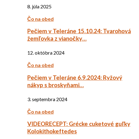
8. júla 2025
Čo na obed
Pečiem v Teleráne 15.10.24: Tvarohová
žemľovka z vianočky…
12. októbra 2024
Čo na obed
Pečiem v Teleráne 6.9.2024: Ryžový
nákyp s broskyňami…
3. septembra 2024
Čo na obed
VIDEORECEPT: Grécke cuketové guľky
Kolokithokeftedes