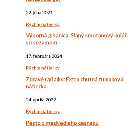
22. júna 2021
Rýchle nátierky
Výborná gibanica: Slaný smotanový koláč
so sezamom
17. februára 2024
Rýchle nátierky
Zdravé raňajky: Extra chutná tuniaková
nátierka
24. apríla 2022
Rýchle nátierky
Pesto z medvedieho cesnaku