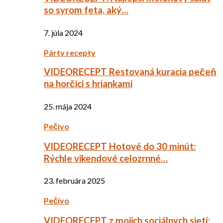
so syrom feta, aký…
7. júla 2024
Párty recepty
VIDEORECEPT Restovaná kuracia pečeň
na horčici s hriankami
25. mája 2024
Pečivo
VIDEORECEPT Hotové do 30 minút:
Rýchle vikendové celozrnné…
23. februára 2025
Pečivo
VIDEORECEPT z mojich sociálnych sietí: