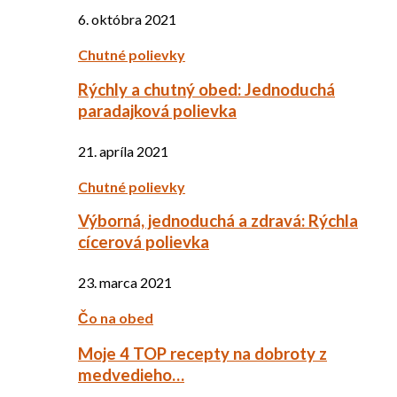
6. októbra 2021
Chutné polievky
Rýchly a chutný obed: Jednoduchá
paradajková polievka
21. apríla 2021
Chutné polievky
Výborná, jednoduchá a zdravá: Rýchla
cícerová polievka
23. marca 2021
Čo na obed
Moje 4 TOP recepty na dobroty z
medvedieho…