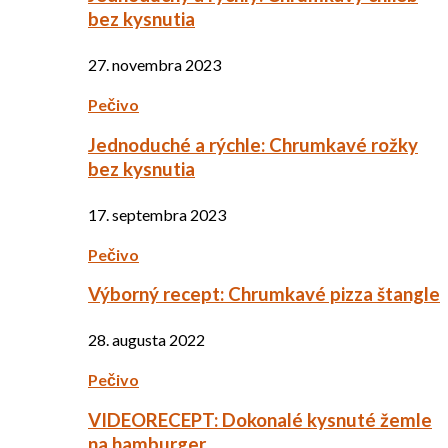
bez kysnutia
27. novembra 2023
Pečivo
Jednoduché a rýchle: Chrumkavé rožky
bez kysnutia
17. septembra 2023
Pečivo
Výborný recept: Chrumkavé pizza štangle
28. augusta 2022
Pečivo
VIDEORECEPT: Dokonalé kysnuté žemle
na hamburger