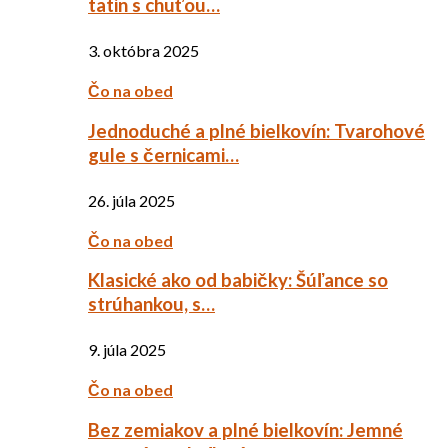
tatin s chuťou…
3. októbra 2025
Čo na obed
Jednoduché a plné bielkovín: Tvarohové
gule s černicami…
26. júla 2025
Čo na obed
Klasické ako od babičky: Šúľance so
strúhankou, s…
9. júla 2025
Čo na obed
Bez zemiakov a plné bielkovín: Jemné