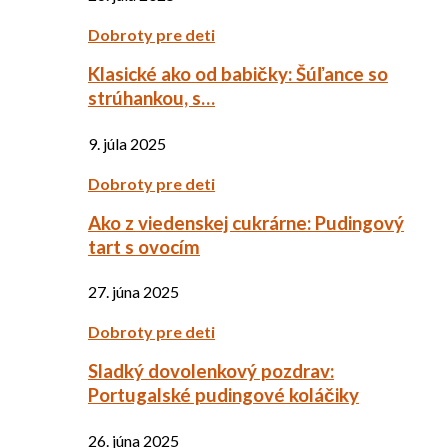
Dobroty pre deti
Klasické ako od babičky: Šúľance so
strúhankou, s…
9. júla 2025
Dobroty pre deti
Ako z viedenskej cukrárne: Pudingový
tart s ovocím
27. júna 2025
Dobroty pre deti
Sladký dovolenkový pozdrav:
Portugalské pudingové koláčiky
26. júna 2025