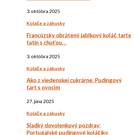
3. októbra 2025
Koláče a zákusky
Francúzsky obrátený jablkový koláč tarte
tatin s chuťou…
3. októbra 2025
Koláče a zákusky
Ako z viedenskej cukrárne: Pudingový
tart s ovocím
27. júna 2025
Koláče a zákusky
Sladký dovolenkový pozdrav:
Portugalské pudingové koláčiky