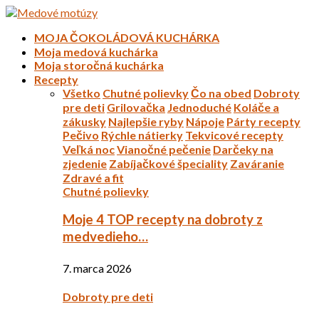
MOJA ČOKOLÁDOVÁ KUCHÁRKA
Moja medová kuchárka
Moja storočná kuchárka
Recepty
Všetko
Chutné polievky
Čo na obed
Dobroty
pre deti
Grilovačka
Jednoduché
Koláče a
zákusky
Najlepšie ryby
Nápoje
Párty recepty
Pečivo
Rýchle nátierky
Tekvicové recepty
Veľká noc
Vianočné pečenie
Darčeky na
zjedenie
Zabíjačkové špeciality
Zaváranie
Zdravé a fit
Chutné polievky
Moje 4 TOP recepty na dobroty z
medvedieho…
7. marca 2026
Dobroty pre deti