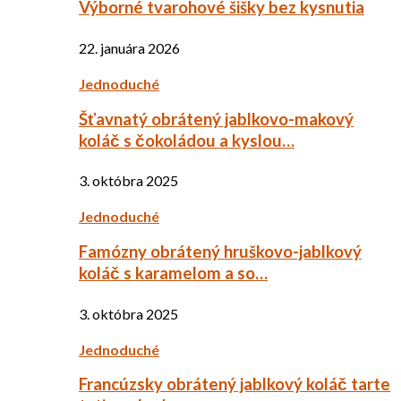
Výborné tvarohové šišky bez kysnutia
22. januára 2026
Jednoduché
Šťavnatý obrátený jablkovo-makový
koláč s čokoládou a kyslou…
3. októbra 2025
Jednoduché
Famózny obrátený hruškovo-jablkový
koláč s karamelom a so…
3. októbra 2025
Jednoduché
Francúzsky obrátený jablkový koláč tarte