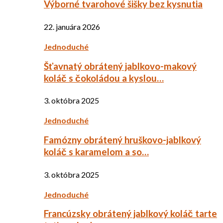
Výborné tvarohové šišky bez kysnutia
22. januára 2026
Jednoduché
Šťavnatý obrátený jablkovo-makový
koláč s čokoládou a kyslou…
3. októbra 2025
Jednoduché
Famózny obrátený hruškovo-jablkový
koláč s karamelom a so…
3. októbra 2025
Jednoduché
Francúzsky obrátený jablkový koláč tarte