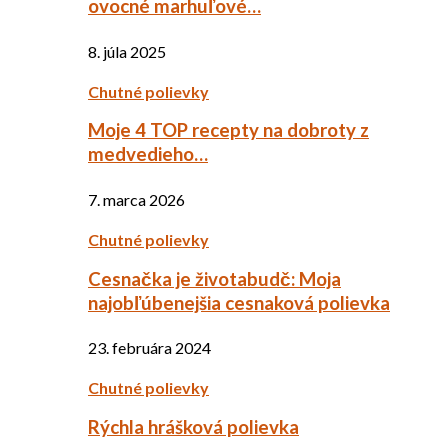
ovocné marhuľové…
8. júla 2025
Chutné polievky
Moje 4 TOP recepty na dobroty z
medvedieho…
7. marca 2026
Chutné polievky
Cesnačka je životabudč: Moja
najobľúbenejšia cesnaková polievka
23. februára 2024
Chutné polievky
Rýchla hrášková polievka