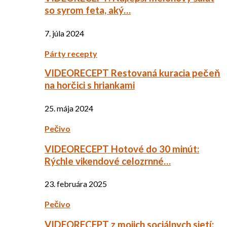
so syrom feta, aký…
7. júla 2024
Párty recepty
VIDEORECEPT Restovaná kuracia pečeň
na horčici s hriankami
25. mája 2024
Pečivo
VIDEORECEPT Hotové do 30 minút:
Rýchle vikendové celozrnné…
23. februára 2025
Pečivo
VIDEORECEPT z mojich sociálnych sietí: