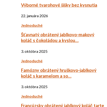
Výborné tvarohové šišky bez kysnutia
22. januára 2026
Jednoduché
Šťavnatý obrátený jablkovo-makový
koláč s čokoládou a kyslou…
3. októbra 2025
Jednoduché
Famózny obrátený hruškovo-jablkový
koláč s karamelom a so…
3. októbra 2025
Jednoduché
Francúzsky obrátený jablkový koláč tarte