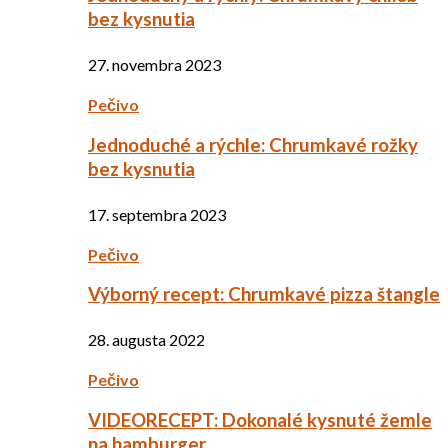
bez kysnutia
27. novembra 2023
Pečivo
Jednoduché a rýchle: Chrumkavé rožky
bez kysnutia
17. septembra 2023
Pečivo
Výborný recept: Chrumkavé pizza štangle
28. augusta 2022
Pečivo
VIDEORECEPT: Dokonalé kysnuté žemle
na hamburger