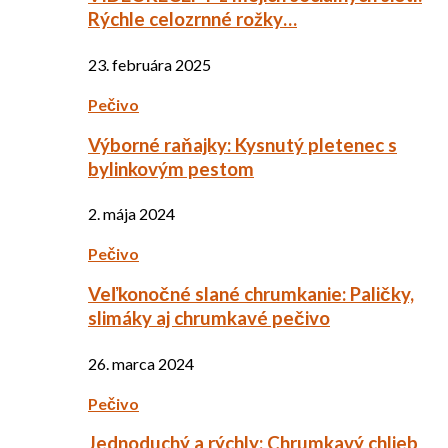
Rýchle celozrnné rožky…
23. februára 2025
Pečivo
Výborné raňajky: Kysnutý pletenec s
bylinkovým pestom
2. mája 2024
Pečivo
Veľkonočné slané chrumkanie: Paličky,
slimáky aj chrumkavé pečivo
26. marca 2024
Pečivo
Jednoduchý a rýchly: Chrumkavý chlieb