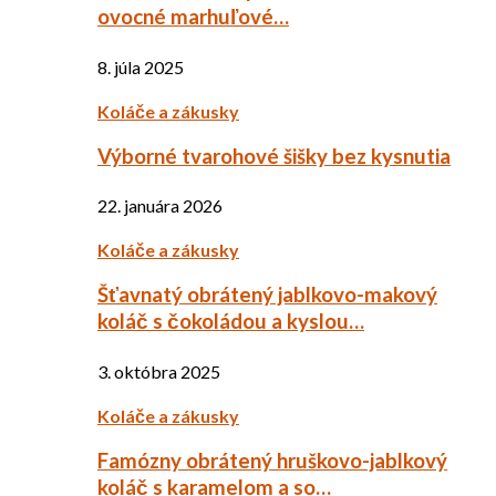
ovocné marhuľové…
8. júla 2025
Koláče a zákusky
Výborné tvarohové šišky bez kysnutia
22. januára 2026
Koláče a zákusky
Šťavnatý obrátený jablkovo-makový
koláč s čokoládou a kyslou…
3. októbra 2025
Koláče a zákusky
Famózny obrátený hruškovo-jablkový
koláč s karamelom a so…