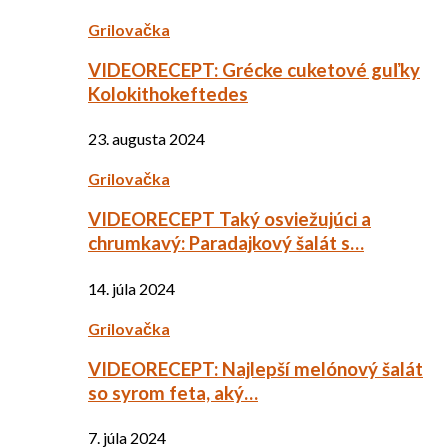
Grilovačka
VIDEORECEPT: Grécke cuketové guľky
Kolokithokeftedes
23. augusta 2024
Grilovačka
VIDEORECEPT Taký osviežujúci a
chrumkavý: Paradajkový šalát s…
14. júla 2024
Grilovačka
VIDEORECEPT: Najlepší melónový šalát
so syrom feta, aký…
7. júla 2024