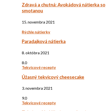
Zdravá a chutná: Avokádová nátierka so
smotanou
15. novembra 2021
Rýchle nátierky
Paradajková nátierka
8. októbra 2021
8.0
Tekvicové recepty
Úžasný tekvicový cheesecake
3. novembra 2021
9.0
Tekvicové recepty