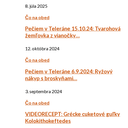
8. júla 2025
Čo na obed
Pečiem v Teleráne 15.10.24: Tvarohová
žemľovka z vianočky…
12. októbra 2024
Čo na obed
Pečiem v Teleráne 6.9.2024: Ryžový
nákyp s broskyňami…
3. septembra 2024
Čo na obed
VIDEORECEPT: Grécke cuketové guľky
Kolokithokeftedes