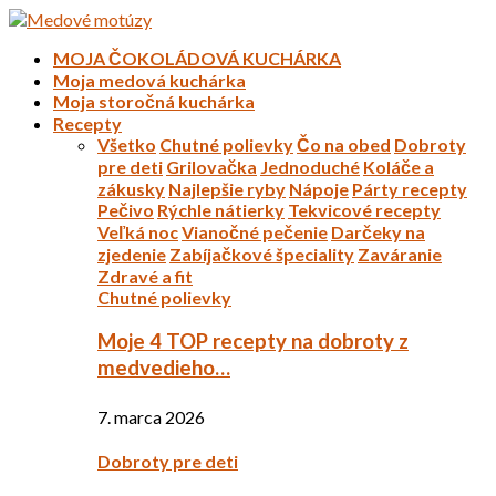
MOJA ČOKOLÁDOVÁ KUCHÁRKA
Moja medová kuchárka
Moja storočná kuchárka
Recepty
Všetko
Chutné polievky
Čo na obed
Dobroty
pre deti
Grilovačka
Jednoduché
Koláče a
zákusky
Najlepšie ryby
Nápoje
Párty recepty
Pečivo
Rýchle nátierky
Tekvicové recepty
Veľká noc
Vianočné pečenie
Darčeky na
zjedenie
Zabíjačkové špeciality
Zaváranie
Zdravé a fit
Chutné polievky
Moje 4 TOP recepty na dobroty z
medvedieho…
7. marca 2026
Dobroty pre deti