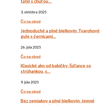
tatin s chuťou…
3. októbra 2025
Čo na obed
Jednoduché a plné bielkovín: Tvarohové
gule s černicami…
26. júla 2025
Čo na obed
Klasické ako od babičky: Šúľance so
strúhankou, s…
9. júla 2025
Čo na obed
Bez zemiakov a plné bielkovín: Jemné