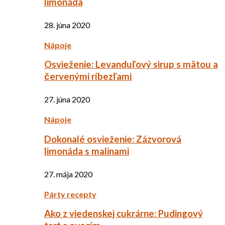
limonáda
28. júna 2020
Nápoje
Osvieženie: Levanduľový sirup s mätou a
červenými ríbezľami
27. júna 2020
Nápoje
Dokonalé osvieženie: Zázvorová
limonáda s malinami
27. mája 2020
Párty recepty
Ako z viedenskej cukrárne: Pudingový