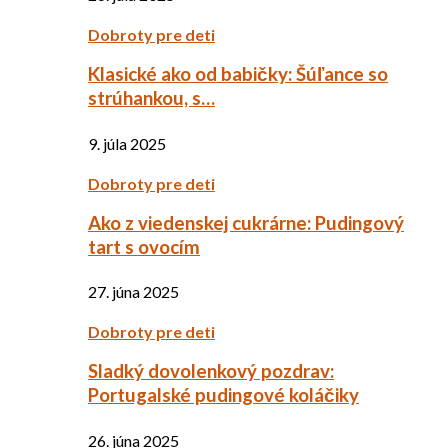
Dobroty pre deti
Klasické ako od babičky: Šúľance so
strúhankou, s…
9. júla 2025
Dobroty pre deti
Ako z viedenskej cukrárne: Pudingový
tart s ovocím
27. júna 2025
Dobroty pre deti
Sladký dovolenkový pozdrav:
Portugalské pudingové koláčiky
26. júna 2025