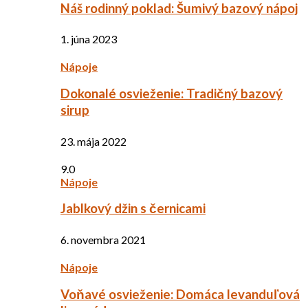
Náš rodinný poklad: Šumivý bazový nápoj
1. júna 2023
Nápoje
Dokonalé osvieženie: Tradičný bazový
sirup
23. mája 2022
9.0
Nápoje
Jablkový džin s černicami
6. novembra 2021
Nápoje
Voňavé osvieženie: Domáca levanduľová