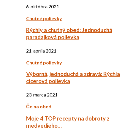
6. októbra 2021
Chutné polievky
Rýchly a chutný obed: Jednoduchá
paradajková polievka
21. apríla 2021
Chutné polievky
Výborná, jednoduchá a zdravá: Rýchla
cícerová polievka
23. marca 2021
Čo na obed
Moje 4 TOP recepty na dobroty z
medvedieho…