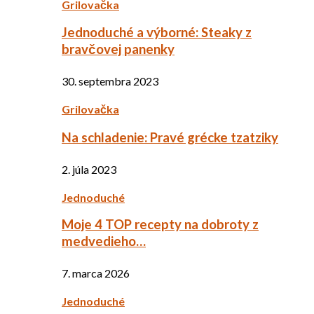
Grilovačka
Jednoduché a výborné: Steaky z
bravčovej panenky
30. septembra 2023
Grilovačka
Na schladenie: Pravé grécke tzatziky
2. júla 2023
Jednoduché
Moje 4 TOP recepty na dobroty z
medvedieho…
7. marca 2026
Jednoduché