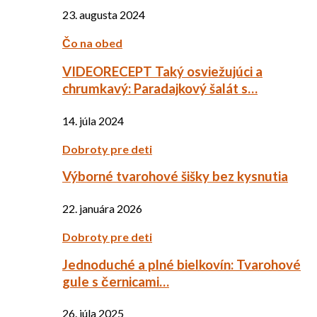
23. augusta 2024
Čo na obed
VIDEORECEPT Taký osviežujúci a
chrumkavý: Paradajkový šalát s…
14. júla 2024
Dobroty pre deti
Výborné tvarohové šišky bez kysnutia
22. januára 2026
Dobroty pre deti
Jednoduché a plné bielkovín: Tvarohové
gule s černicami…
26. júla 2025