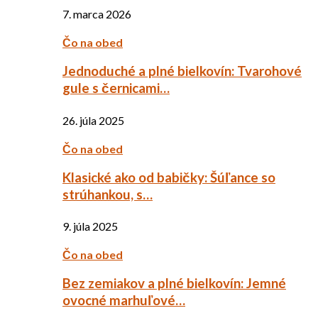
7. marca 2026
Čo na obed
Jednoduché a plné bielkovín: Tvarohové
gule s černicami…
26. júla 2025
Čo na obed
Klasické ako od babičky: Šúľance so
strúhankou, s…
9. júla 2025
Čo na obed
Bez zemiakov a plné bielkovín: Jemné
ovocné marhuľové…