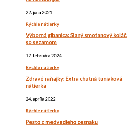
22. júna 2021
Rýchle nátierky
Výborná gibanica: Slaný smotanový koláč
so sezamom
17. februára 2024
Rýchle nátierky
Zdravé raňajky: Extra chutná tuniaková
nátierka
24. apríla 2022
Rýchle nátierky
Pesto z medvedieho cesnaku