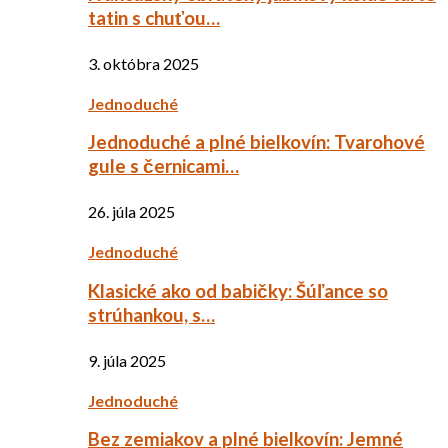
tatin s chuťou…
3. októbra 2025
Jednoduché
Jednoduché a plné bielkovín: Tvarohové
gule s černicami…
26. júla 2025
Jednoduché
Klasické ako od babičky: Šúľance so
strúhankou, s…
9. júla 2025
Jednoduché
Bez zemiakov a plné bielkovín: Jemné