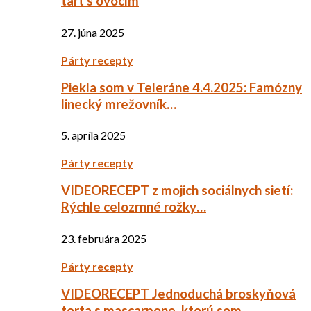
tart s ovocím
27. júna 2025
Párty recepty
Piekla som v Teleráne 4.4.2025: Famózny
linecký mrežovník…
5. apríla 2025
Párty recepty
VIDEORECEPT z mojich sociálnych sietí:
Rýchle celozrnné rožky…
23. februára 2025
Párty recepty
VIDEORECEPT Jednoduchá broskyňová
torta s mascarpone, ktorú som…