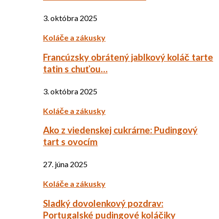
3. októbra 2025
Koláče a zákusky
Francúzsky obrátený jablkový koláč tarte
tatin s chuťou…
3. októbra 2025
Koláče a zákusky
Ako z viedenskej cukrárne: Pudingový
tart s ovocím
27. júna 2025
Koláče a zákusky
Sladký dovolenkový pozdrav:
Portugalské pudingové koláčiky