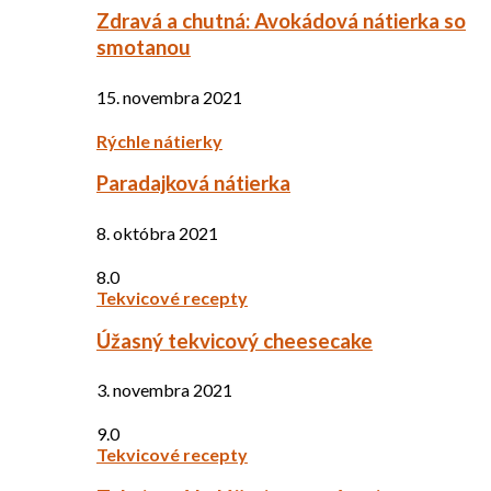
Zdravá a chutná: Avokádová nátierka so
smotanou
15. novembra 2021
Rýchle nátierky
Paradajková nátierka
8. októbra 2021
8.0
Tekvicové recepty
Úžasný tekvicový cheesecake
3. novembra 2021
9.0
Tekvicové recepty