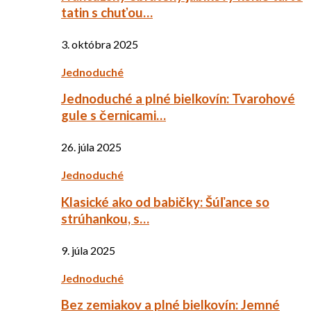
tatin s chuťou…
3. októbra 2025
Jednoduché
Jednoduché a plné bielkovín: Tvarohové
gule s černicami…
26. júla 2025
Jednoduché
Klasické ako od babičky: Šúľance so
strúhankou, s…
9. júla 2025
Jednoduché
Bez zemiakov a plné bielkovín: Jemné