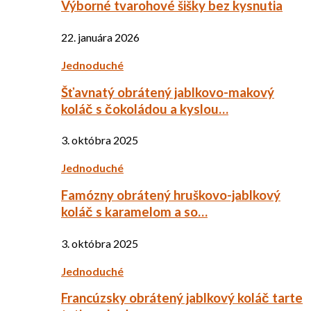
Výborné tvarohové šišky bez kysnutia
22. januára 2026
Jednoduché
Šťavnatý obrátený jablkovo-makový
koláč s čokoládou a kyslou…
3. októbra 2025
Jednoduché
Famózny obrátený hruškovo-jablkový
koláč s karamelom a so…
3. októbra 2025
Jednoduché
Francúzsky obrátený jablkový koláč tarte