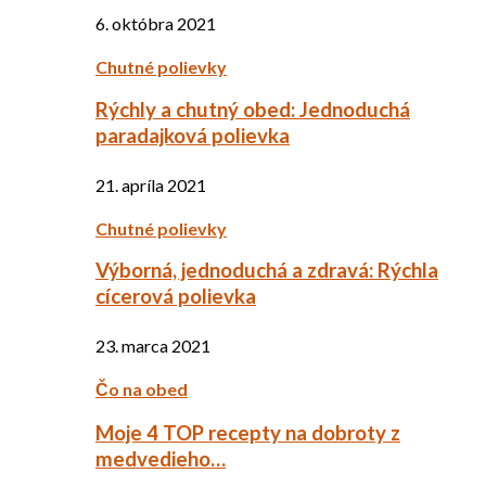
6. októbra 2021
Chutné polievky
Rýchly a chutný obed: Jednoduchá
paradajková polievka
21. apríla 2021
Chutné polievky
Výborná, jednoduchá a zdravá: Rýchla
cícerová polievka
23. marca 2021
Čo na obed
Moje 4 TOP recepty na dobroty z
medvedieho…