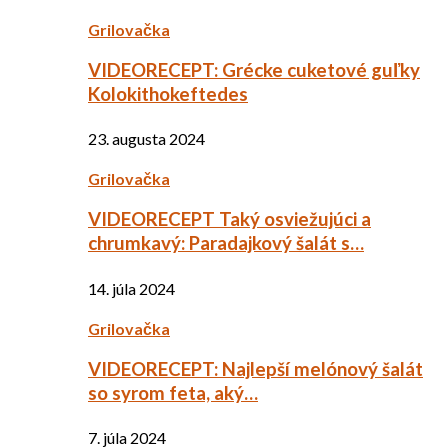
Grilovačka
VIDEORECEPT: Grécke cuketové guľky
Kolokithokeftedes
23. augusta 2024
Grilovačka
VIDEORECEPT Taký osviežujúci a
chrumkavý: Paradajkový šalát s…
14. júla 2024
Grilovačka
VIDEORECEPT: Najlepší melónový šalát
so syrom feta, aký…
7. júla 2024