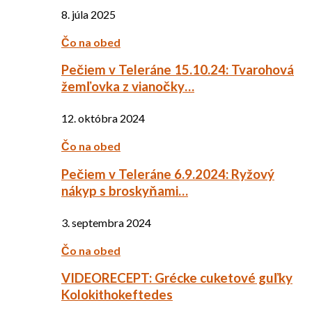
8. júla 2025
Čo na obed
Pečiem v Teleráne 15.10.24: Tvarohová
žemľovka z vianočky…
12. októbra 2024
Čo na obed
Pečiem v Teleráne 6.9.2024: Ryžový
nákyp s broskyňami…
3. septembra 2024
Čo na obed
VIDEORECEPT: Grécke cuketové guľky
Kolokithokeftedes