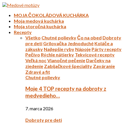
MOJA ČOKOLÁDOVÁ KUCHÁRKA
Moja medová kuchárka
Moja storočná kuchárka
Recepty
Všetko
Chutné polievky
Čo na obed
Dobroty
pre deti
Grilovačka
Jednoduché
Koláče a
zákusky
Najlepšie ryby
Nápoje
Párty recepty
Pečivo
Rýchle nátierky
Tekvicové recepty
Veľká noc
Vianočné pečenie
Darčeky na
zjedenie
Zabíjačkové špeciality
Zaváranie
Zdravé a fit
Chutné polievky
Moje 4 TOP recepty na dobroty z
medvedieho…
7. marca 2026
Dobroty pre deti