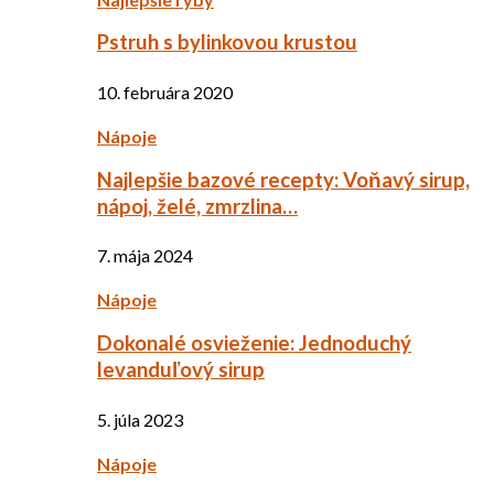
Pstruh s bylinkovou krustou
10. februára 2020
Nápoje
Najlepšie bazové recepty: Voňavý sirup,
nápoj, želé, zmrzlina…
7. mája 2024
Nápoje
Dokonalé osvieženie: Jednoduchý
levanduľový sirup
5. júla 2023
Nápoje