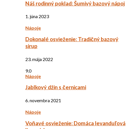
Náš rodinný poklad: Šumivý bazový nápoj
1. júna 2023
Nápoje
Dokonalé osvieženie: Tradičný bazový
sirup
23. mája 2022
9.0
Nápoje
Jablkový džin s černicami
6. novembra 2021
Nápoje
Voňavé osvieženie: Domáca levanduľová