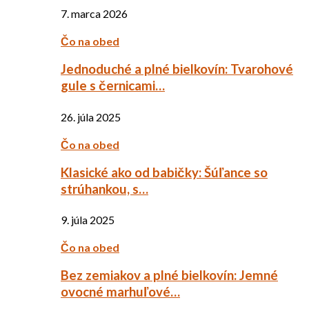
7. marca 2026
Čo na obed
Jednoduché a plné bielkovín: Tvarohové
gule s černicami…
26. júla 2025
Čo na obed
Klasické ako od babičky: Šúľance so
strúhankou, s…
9. júla 2025
Čo na obed
Bez zemiakov a plné bielkovín: Jemné
ovocné marhuľové…