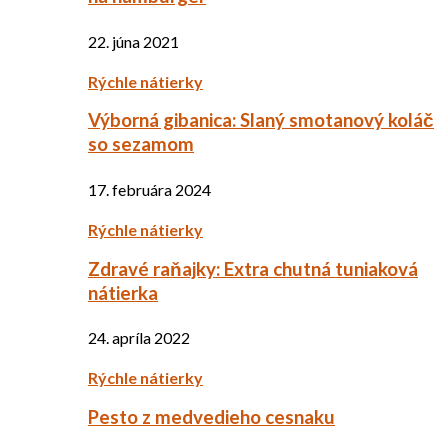
22. júna 2021
Rýchle nátierky
Výborná gibanica: Slaný smotanový koláč
so sezamom
17. februára 2024
Rýchle nátierky
Zdravé raňajky: Extra chutná tuniaková
nátierka
24. apríla 2022
Rýchle nátierky
Pesto z medvedieho cesnaku