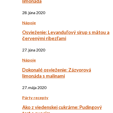
limonáda
28. júna 2020
Nápoje
Osvieženie: Levanduľový sirup s mätou a
červenými ríbezľami
27. júna 2020
Nápoje
Dokonalé osvieženie: Zázvorová
limonáda s malinami
27. mája 2020
Párty recepty
Ako z viedenskej cukrárne: Pudingový