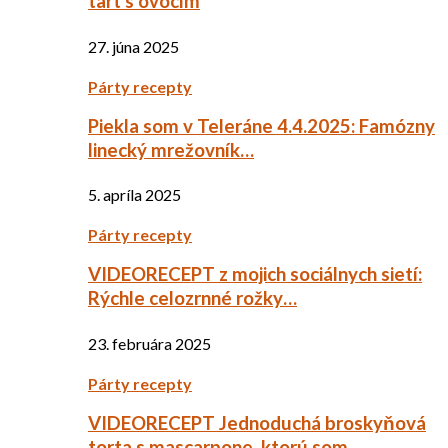
tart s ovocím
27. júna 2025
Párty recepty
Piekla som v Teleráne 4.4.2025: Famózny
linecký mrežovník…
5. apríla 2025
Párty recepty
VIDEORECEPT z mojich sociálnych sietí:
Rýchle celozrnné rožky…
23. februára 2025
Párty recepty
VIDEORECEPT Jednoduchá broskyňová
torta s mascarpone, ktorú som…