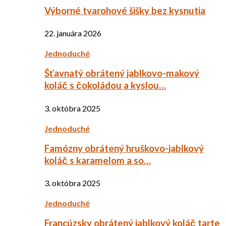
Výborné tvarohové šišky bez kysnutia
22. januára 2026
Jednoduché
Šťavnatý obrátený jablkovo-makový
koláč s čokoládou a kyslou…
3. októbra 2025
Jednoduché
Famózny obrátený hruškovo-jablkový
koláč s karamelom a so…
3. októbra 2025
Jednoduché
Francúzsky obrátený jablkový koláč tarte