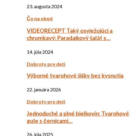
23. augusta 2024
Čo na obed
VIDEORECEPT Taký osviežujúci a
chrumkavý: Paradajkový šalát s…
14. júla 2024
Dobroty pre deti
Výborné tvarohové šišky bez kysnutia
22. januára 2026
Dobroty pre deti
Jednoduché a plné bielkovín: Tvarohové
gule s černicami…
26. júla 2025