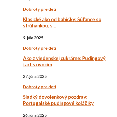
Dobroty pre deti
Klasické ako od babičky: Šúľance so
strúhankou, s…
9. júla 2025
Dobroty pre deti
Ako z viedenskej cukrárne: Pudingový
tart s ovocím
27. júna 2025
Dobroty pre deti
Sladký dovolenkový pozdrav:
Portugalské pudingové koláčiky
26. júna 2025