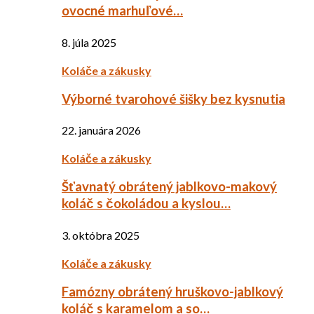
ovocné marhuľové…
8. júla 2025
Koláče a zákusky
Výborné tvarohové šišky bez kysnutia
22. januára 2026
Koláče a zákusky
Šťavnatý obrátený jablkovo-makový
koláč s čokoládou a kyslou…
3. októbra 2025
Koláče a zákusky
Famózny obrátený hruškovo-jablkový
koláč s karamelom a so…