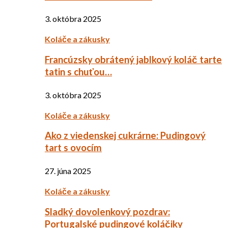
3. októbra 2025
Koláče a zákusky
Francúzsky obrátený jablkový koláč tarte
tatin s chuťou…
3. októbra 2025
Koláče a zákusky
Ako z viedenskej cukrárne: Pudingový
tart s ovocím
27. júna 2025
Koláče a zákusky
Sladký dovolenkový pozdrav:
Portugalské pudingové koláčiky