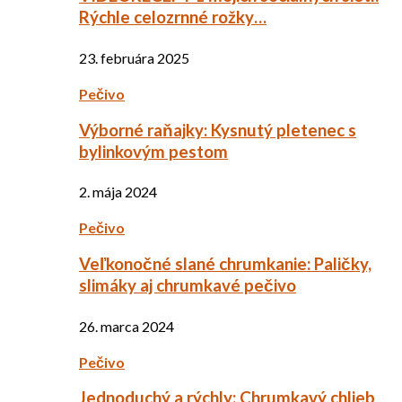
Rýchle celozrnné rožky…
23. februára 2025
Pečivo
Výborné raňajky: Kysnutý pletenec s
bylinkovým pestom
2. mája 2024
Pečivo
Veľkonočné slané chrumkanie: Paličky,
slimáky aj chrumkavé pečivo
26. marca 2024
Pečivo
Jednoduchý a rýchly: Chrumkavý chlieb