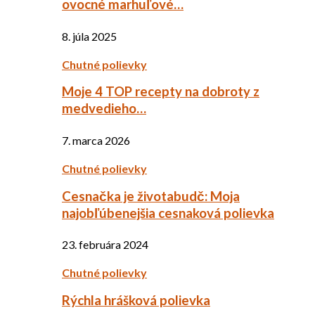
ovocné marhuľové…
8. júla 2025
Chutné polievky
Moje 4 TOP recepty na dobroty z
medvedieho…
7. marca 2026
Chutné polievky
Cesnačka je životabudč: Moja
najobľúbenejšia cesnaková polievka
23. februára 2024
Chutné polievky
Rýchla hrášková polievka