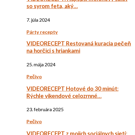
so syrom feta, aký…
7. júla 2024
Párty recepty
VIDEORECEPT Restovaná kuracia pečeň
na horčici s hriankami
25. mája 2024
Pečivo
VIDEORECEPT Hotové do 30 minút:
Rýchle vikendové celozrnné…
23. februára 2025
Pečivo
VIDEORECEPT z mojich sociálnych sietí: