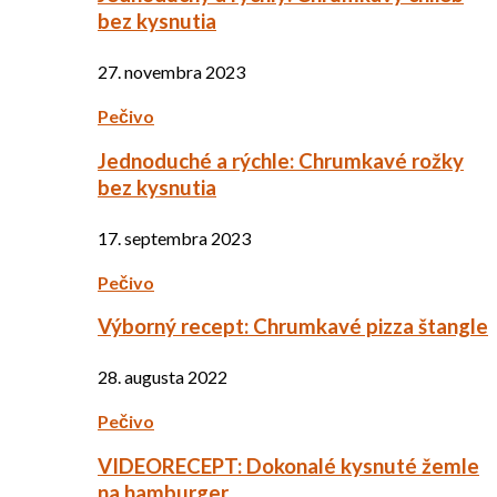
bez kysnutia
27. novembra 2023
Pečivo
Jednoduché a rýchle: Chrumkavé rožky
bez kysnutia
17. septembra 2023
Pečivo
Výborný recept: Chrumkavé pizza štangle
28. augusta 2022
Pečivo
VIDEORECEPT: Dokonalé kysnuté žemle
na hamburger