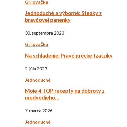
Grilovačka
Jednoduché a výborné: Steaky z
bravčovej panenky
30. septembra 2023
Grilovačka
Na schladenie: Pravé grécke tzatziky
2. júla 2023
Jednoduché
Moje 4 TOP recepty na dobroty z
medvedieho…
7. marca 2026
Jednoduché