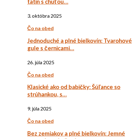
tatin s chuťou…
3. októbra 2025
Čo na obed
Jednoduché a plné bielkovín: Tvarohové
gule s černicami…
26. júla 2025
Čo na obed
Klasické ako od babičky: Šúľance so
strúhankou, s…
9. júla 2025
Čo na obed
Bez zemiakov a plné bielkovín: Jemné