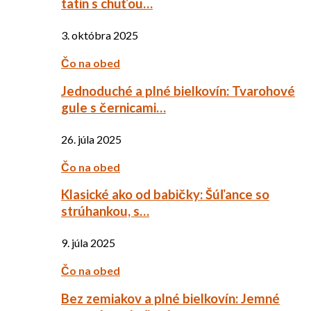
tatin s chuťou…
3. októbra 2025
Čo na obed
Jednoduché a plné bielkovín: Tvarohové
gule s černicami…
26. júla 2025
Čo na obed
Klasické ako od babičky: Šúľance so
strúhankou, s…
9. júla 2025
Čo na obed
Bez zemiakov a plné bielkovín: Jemné