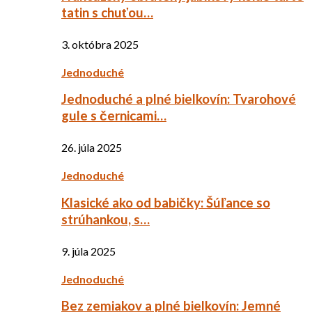
tatin s chuťou…
3. októbra 2025
Jednoduché
Jednoduché a plné bielkovín: Tvarohové
gule s černicami…
26. júla 2025
Jednoduché
Klasické ako od babičky: Šúľance so
strúhankou, s…
9. júla 2025
Jednoduché
Bez zemiakov a plné bielkovín: Jemné