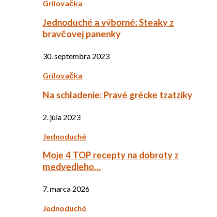
Grilovačka
Jednoduché a výborné: Steaky z
bravčovej panenky
30. septembra 2023
Grilovačka
Na schladenie: Pravé grécke tzatziky
2. júla 2023
Jednoduché
Moje 4 TOP recepty na dobroty z
medvedieho…
7. marca 2026
Jednoduché