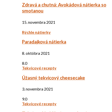
Zdravá a chutná: Avokádová nátierka so
smotanou
15. novembra 2021
Rýchle nátierky
Paradajková nátierka
8. októbra 2021
8.0
Tekvicové recepty
Úžasný tekvicový cheesecake
3. novembra 2021
9.0
Tekvicové recepty