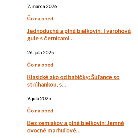
7. marca 2026
Čo na obed
Jednoduché a plné bielkovín: Tvarohové
gule s černicami…
26. júla 2025
Čo na obed
Klasické ako od babičky: Šúľance so
strúhankou, s…
9. júla 2025
Čo na obed
Bez zemiakov a plné bielkovín: Jemné
ovocné marhuľové…