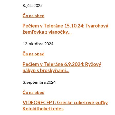
8. júla 2025
Čo na obed
Pečiem v Teleráne 15.10.24: Tvarohová
žemľovka z vianočky…
12. októbra 2024
Čo na obed
Pečiem v Teleráne 6.9.2024: Ryžový
nákyp s broskyňami…
3. septembra 2024
Čo na obed
VIDEORECEPT: Grécke cuketové guľky
Kolokithokeftedes