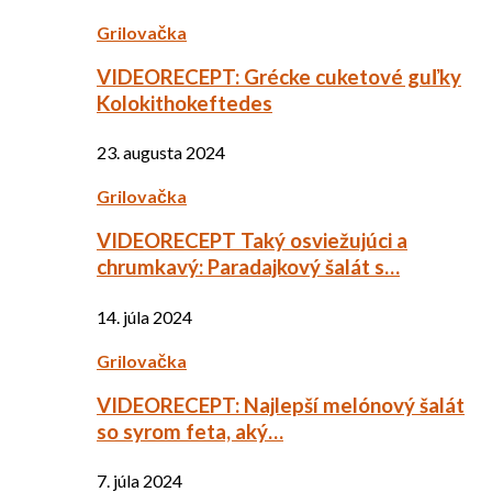
Grilovačka
VIDEORECEPT: Grécke cuketové guľky
Kolokithokeftedes
23. augusta 2024
Grilovačka
VIDEORECEPT Taký osviežujúci a
chrumkavý: Paradajkový šalát s…
14. júla 2024
Grilovačka
VIDEORECEPT: Najlepší melónový šalát
so syrom feta, aký…
7. júla 2024