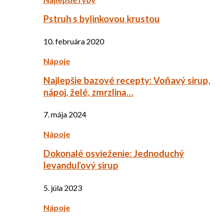
Pstruh s bylinkovou krustou
10. februára 2020
Nápoje
Najlepšie bazové recepty: Voňavý sirup,
nápoj, želé, zmrzlina…
7. mája 2024
Nápoje
Dokonalé osvieženie: Jednoduchý
levanduľový sirup
5. júla 2023
Nápoje