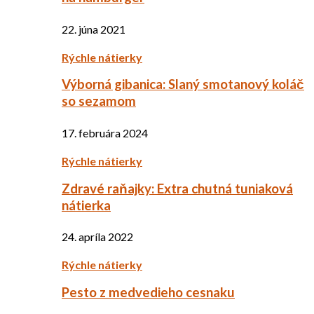
22. júna 2021
Rýchle nátierky
Výborná gibanica: Slaný smotanový koláč
so sezamom
17. februára 2024
Rýchle nátierky
Zdravé raňajky: Extra chutná tuniaková
nátierka
24. apríla 2022
Rýchle nátierky
Pesto z medvedieho cesnaku