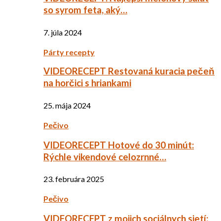
so syrom feta, aký…
7. júla 2024
Párty recepty
VIDEORECEPT Restovaná kuracia pečeň
na horčici s hriankami
25. mája 2024
Pečivo
VIDEORECEPT Hotové do 30 minút:
Rýchle vikendové celozrnné…
23. februára 2025
Pečivo
VIDEORECEPT z mojich sociálnych sietí: