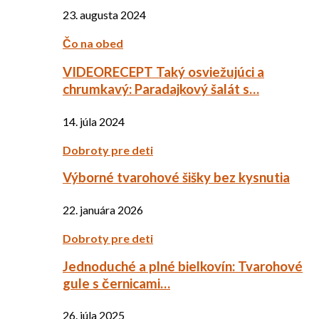
23. augusta 2024
Čo na obed
VIDEORECEPT Taký osviežujúci a
chrumkavý: Paradajkový šalát s…
14. júla 2024
Dobroty pre deti
Výborné tvarohové šišky bez kysnutia
22. januára 2026
Dobroty pre deti
Jednoduché a plné bielkovín: Tvarohové
gule s černicami…
26. júla 2025