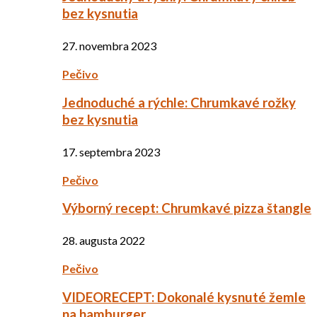
bez kysnutia
27. novembra 2023
Pečivo
Jednoduché a rýchle: Chrumkavé rožky
bez kysnutia
17. septembra 2023
Pečivo
Výborný recept: Chrumkavé pizza štangle
28. augusta 2022
Pečivo
VIDEORECEPT: Dokonalé kysnuté žemle
na hamburger