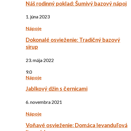
Náš rodinný poklad: Šumivý bazový nápoj
1. júna 2023
Nápoje
Dokonalé osvieženie: Tradičný bazový
sirup
23. mája 2022
9.0
Nápoje
Jablkový džin s černicami
6. novembra 2021
Nápoje
Voňavé osvieženie: Domáca levanduľová