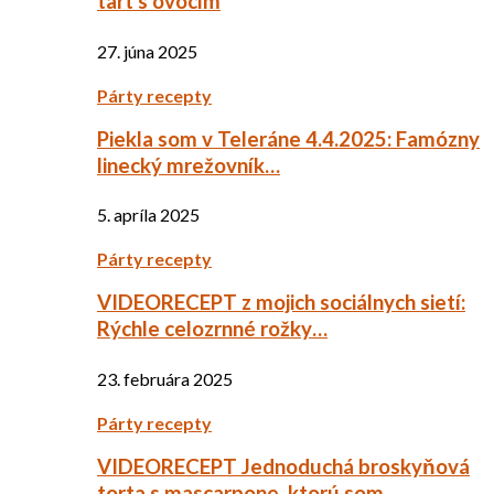
tart s ovocím
27. júna 2025
Párty recepty
Piekla som v Teleráne 4.4.2025: Famózny
linecký mrežovník…
5. apríla 2025
Párty recepty
VIDEORECEPT z mojich sociálnych sietí:
Rýchle celozrnné rožky…
23. februára 2025
Párty recepty
VIDEORECEPT Jednoduchá broskyňová
torta s mascarpone, ktorú som…