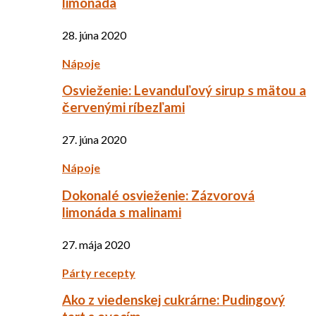
limonáda
28. júna 2020
Nápoje
Osvieženie: Levanduľový sirup s mätou a
červenými ríbezľami
27. júna 2020
Nápoje
Dokonalé osvieženie: Zázvorová
limonáda s malinami
27. mája 2020
Párty recepty
Ako z viedenskej cukrárne: Pudingový