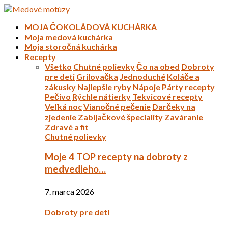
MOJA ČOKOLÁDOVÁ KUCHÁRKA
Moja medová kuchárka
Moja storočná kuchárka
Recepty
Všetko
Chutné polievky
Čo na obed
Dobroty
pre deti
Grilovačka
Jednoduché
Koláče a
zákusky
Najlepšie ryby
Nápoje
Párty recepty
Pečivo
Rýchle nátierky
Tekvicové recepty
Veľká noc
Vianočné pečenie
Darčeky na
zjedenie
Zabíjačkové špeciality
Zaváranie
Zdravé a fit
Chutné polievky
Moje 4 TOP recepty na dobroty z
medvedieho…
7. marca 2026
Dobroty pre deti