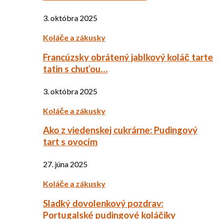
3. októbra 2025
Koláče a zákusky
Francúzsky obrátený jablkový koláč tarte
tatin s chuťou…
3. októbra 2025
Koláče a zákusky
Ako z viedenskej cukrárne: Pudingový
tart s ovocím
27. júna 2025
Koláče a zákusky
Sladký dovolenkový pozdrav:
Portugalské pudingové koláčiky