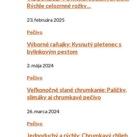
Rýchle celozrnné rožky…
23. februára 2025
Pečivo
Výborné raňajky: Kysnutý pletenec s
bylinkovým pestom
2. mája 2024
Pečivo
Veľkonočné slané chrumkanie: Paličky,
slimáky aj chrumkavé pečivo
26. marca 2024
Pečivo
Jednoduchý a rýchly: Chrumkavý chlieb