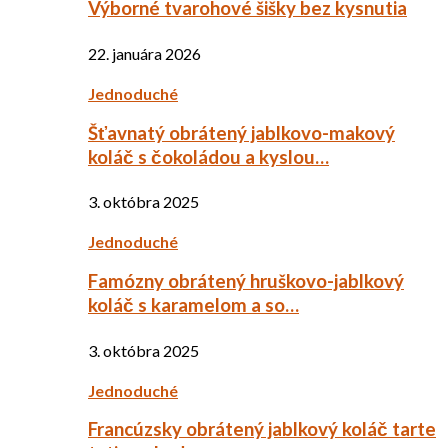
Výborné tvarohové šišky bez kysnutia
22. januára 2026
Jednoduché
Šťavnatý obrátený jablkovo-makový
koláč s čokoládou a kyslou…
3. októbra 2025
Jednoduché
Famózny obrátený hruškovo-jablkový
koláč s karamelom a so…
3. októbra 2025
Jednoduché
Francúzsky obrátený jablkový koláč tarte