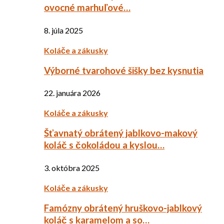
ovocné marhuľové…
8. júla 2025
Koláče a zákusky
Výborné tvarohové šišky bez kysnutia
22. januára 2026
Koláče a zákusky
Šťavnatý obrátený jablkovo-makový
koláč s čokoládou a kyslou…
3. októbra 2025
Koláče a zákusky
Famózny obrátený hruškovo-jablkový
koláč s karamelom a so…