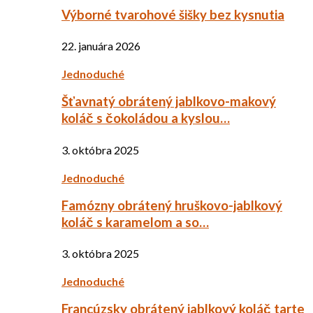
Výborné tvarohové šišky bez kysnutia
22. januára 2026
Jednoduché
Šťavnatý obrátený jablkovo-makový
koláč s čokoládou a kyslou…
3. októbra 2025
Jednoduché
Famózny obrátený hruškovo-jablkový
koláč s karamelom a so…
3. októbra 2025
Jednoduché
Francúzsky obrátený jablkový koláč tarte