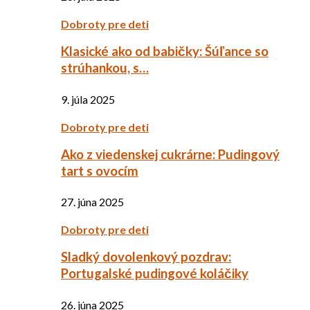
Dobroty pre deti
Klasické ako od babičky: Šúľance so
strúhankou, s…
9. júla 2025
Dobroty pre deti
Ako z viedenskej cukrárne: Pudingový
tart s ovocím
27. júna 2025
Dobroty pre deti
Sladký dovolenkový pozdrav:
Portugalské pudingové koláčiky
26. júna 2025