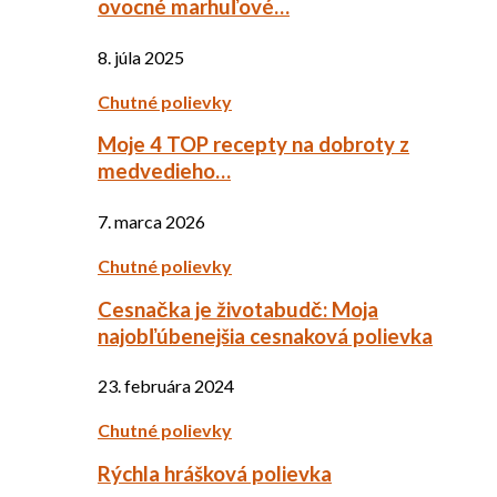
ovocné marhuľové…
8. júla 2025
Chutné polievky
Moje 4 TOP recepty na dobroty z
medvedieho…
7. marca 2026
Chutné polievky
Cesnačka je životabudč: Moja
najobľúbenejšia cesnaková polievka
23. februára 2024
Chutné polievky
Rýchla hrášková polievka