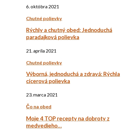
6. októbra 2021
Chutné polievky
Rýchly a chutný obed: Jednoduchá
paradajková polievka
21. apríla 2021
Chutné polievky
Výborná, jednoduchá a zdravá: Rýchla
cícerová polievka
23. marca 2021
Čo na obed
Moje 4 TOP recepty na dobroty z
medvedieho…