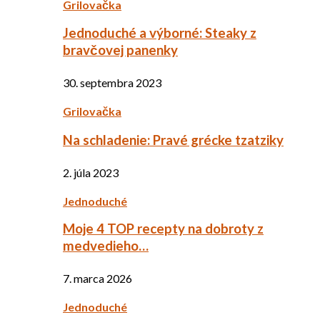
Grilovačka
Jednoduché a výborné: Steaky z
bravčovej panenky
30. septembra 2023
Grilovačka
Na schladenie: Pravé grécke tzatziky
2. júla 2023
Jednoduché
Moje 4 TOP recepty na dobroty z
medvedieho…
7. marca 2026
Jednoduché