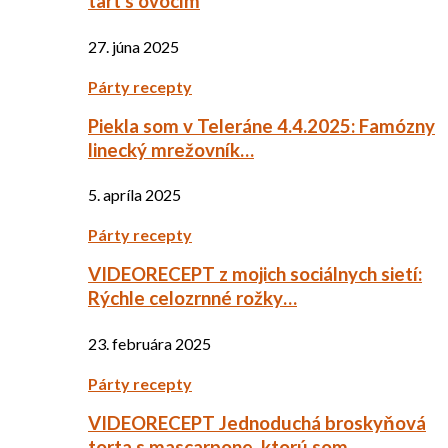
tart s ovocím
27. júna 2025
Párty recepty
Piekla som v Teleráne 4.4.2025: Famózny
linecký mrežovník…
5. apríla 2025
Párty recepty
VIDEORECEPT z mojich sociálnych sietí:
Rýchle celozrnné rožky…
23. februára 2025
Párty recepty
VIDEORECEPT Jednoduchá broskyňová
torta s mascarpone, ktorú som…