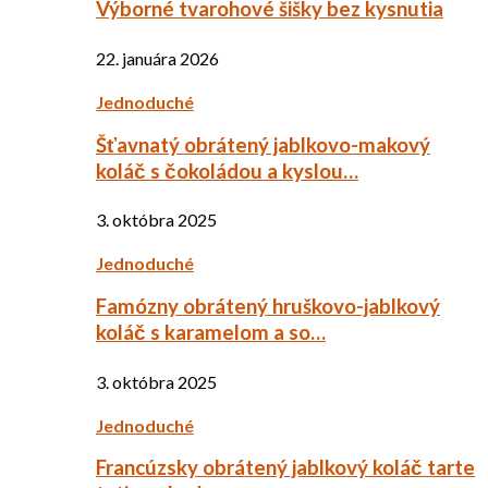
Výborné tvarohové šišky bez kysnutia
22. januára 2026
Jednoduché
Šťavnatý obrátený jablkovo-makový
koláč s čokoládou a kyslou…
3. októbra 2025
Jednoduché
Famózny obrátený hruškovo-jablkový
koláč s karamelom a so…
3. októbra 2025
Jednoduché
Francúzsky obrátený jablkový koláč tarte