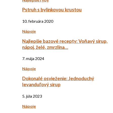
Pstruh s bylinkovou krustou
10. februára 2020
Nápoje
Najlepšie bazové recepty: Voňavý sirup,
nápoj, želé, zmrzlina…
7. mája 2024
Nápoje
Dokonalé osvieženie: Jednoduchý
levanduľový sirup
5. júla 2023
Nápoje