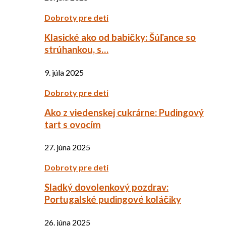
Dobroty pre deti
Klasické ako od babičky: Šúľance so
strúhankou, s…
9. júla 2025
Dobroty pre deti
Ako z viedenskej cukrárne: Pudingový
tart s ovocím
27. júna 2025
Dobroty pre deti
Sladký dovolenkový pozdrav:
Portugalské pudingové koláčiky
26. júna 2025