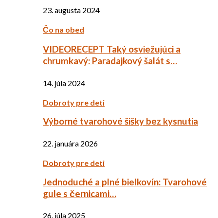
23. augusta 2024
Čo na obed
VIDEORECEPT Taký osviežujúci a
chrumkavý: Paradajkový šalát s…
14. júla 2024
Dobroty pre deti
Výborné tvarohové šišky bez kysnutia
22. januára 2026
Dobroty pre deti
Jednoduché a plné bielkovín: Tvarohové
gule s černicami…
26. júla 2025