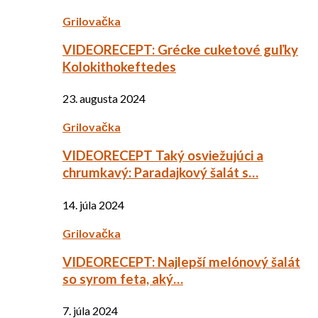
Grilovačka
VIDEORECEPT: Grécke cuketové guľky
Kolokithokeftedes
23. augusta 2024
Grilovačka
VIDEORECEPT Taký osviežujúci a
chrumkavý: Paradajkový šalát s…
14. júla 2024
Grilovačka
VIDEORECEPT: Najlepší melónový šalát
so syrom feta, aký…
7. júla 2024