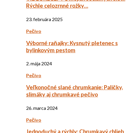
Rýchle celozrnné rožky…
23. februára 2025
Pečivo
Výborné raňajky: Kysnutý pletenec s
bylinkovým pestom
2. mája 2024
Pečivo
Veľkonočné slané chrumkanie: Paličky,
slimáky aj chrumkavé pečivo
26. marca 2024
Pečivo
Jednoduchý a rýchly: Chrumkavý chlieb