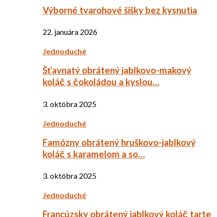
Výborné tvarohové šišky bez kysnutia
22. januára 2026
Jednoduché
Šťavnatý obrátený jablkovo-makový
koláč s čokoládou a kyslou…
3. októbra 2025
Jednoduché
Famózny obrátený hruškovo-jablkový
koláč s karamelom a so…
3. októbra 2025
Jednoduché
Francúzsky obrátený jablkový koláč tarte