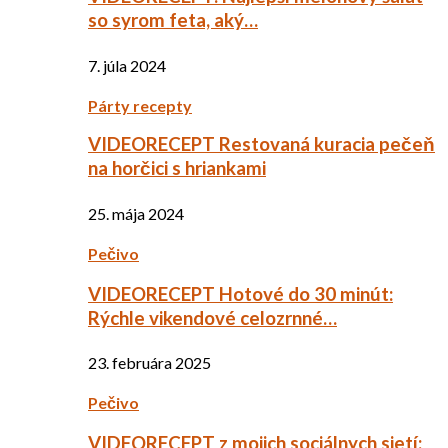
so syrom feta, aký…
7. júla 2024
Párty recepty
VIDEORECEPT Restovaná kuracia pečeň
na horčici s hriankami
25. mája 2024
Pečivo
VIDEORECEPT Hotové do 30 minút:
Rýchle vikendové celozrnné…
23. februára 2025
Pečivo
VIDEORECEPT z mojich sociálnych sietí: