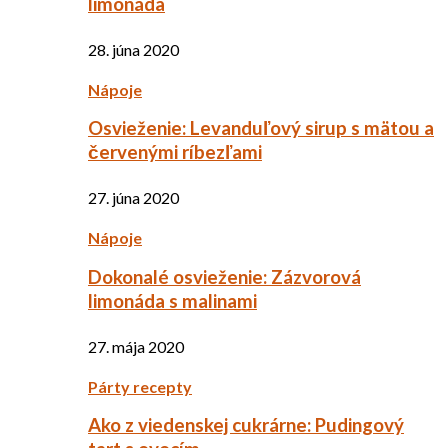
limonáda
28. júna 2020
Nápoje
Osvieženie: Levanduľový sirup s mätou a
červenými ríbezľami
27. júna 2020
Nápoje
Dokonalé osvieženie: Zázvorová
limonáda s malinami
27. mája 2020
Párty recepty
Ako z viedenskej cukrárne: Pudingový