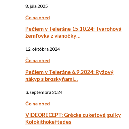
8. júla 2025
Čo na obed
Pečiem v Teleráne 15.10.24: Tvarohová
žemľovka z vianočky…
12. októbra 2024
Čo na obed
Pečiem v Teleráne 6.9.2024: Ryžový
nákyp s broskyňami…
3. septembra 2024
Čo na obed
VIDEORECEPT: Grécke cuketové guľky
Kolokithokeftedes