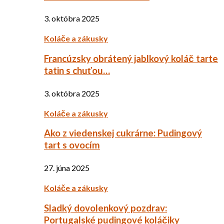
3. októbra 2025
Koláče a zákusky
Francúzsky obrátený jablkový koláč tarte
tatin s chuťou…
3. októbra 2025
Koláče a zákusky
Ako z viedenskej cukrárne: Pudingový
tart s ovocím
27. júna 2025
Koláče a zákusky
Sladký dovolenkový pozdrav:
Portugalské pudingové koláčiky