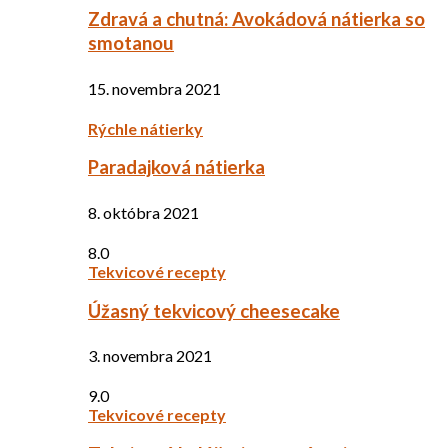
Zdravá a chutná: Avokádová nátierka so
smotanou
15. novembra 2021
Rýchle nátierky
Paradajková nátierka
8. októbra 2021
8.0
Tekvicové recepty
Úžasný tekvicový cheesecake
3. novembra 2021
9.0
Tekvicové recepty