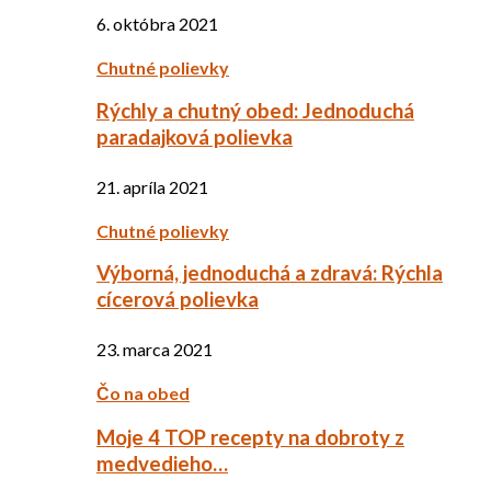
6. októbra 2021
Chutné polievky
Rýchly a chutný obed: Jednoduchá
paradajková polievka
21. apríla 2021
Chutné polievky
Výborná, jednoduchá a zdravá: Rýchla
cícerová polievka
23. marca 2021
Čo na obed
Moje 4 TOP recepty na dobroty z
medvedieho…