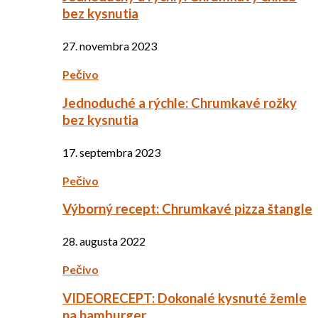
bez kysnutia
27. novembra 2023
Pečivo
Jednoduché a rýchle: Chrumkavé rožky
bez kysnutia
17. septembra 2023
Pečivo
Výborný recept: Chrumkavé pizza štangle
28. augusta 2022
Pečivo
VIDEORECEPT: Dokonalé kysnuté žemle
na hamburger