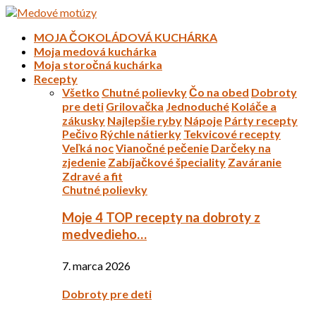
MOJA ČOKOLÁDOVÁ KUCHÁRKA
Moja medová kuchárka
Moja storočná kuchárka
Recepty
Všetko
Chutné polievky
Čo na obed
Dobroty
pre deti
Grilovačka
Jednoduché
Koláče a
zákusky
Najlepšie ryby
Nápoje
Párty recepty
Pečivo
Rýchle nátierky
Tekvicové recepty
Veľká noc
Vianočné pečenie
Darčeky na
zjedenie
Zabíjačkové špeciality
Zaváranie
Zdravé a fit
Chutné polievky
Moje 4 TOP recepty na dobroty z
medvedieho…
7. marca 2026
Dobroty pre deti