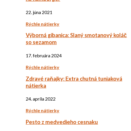
22. júna 2021
Rýchle nátierky
Výborná gibanica: Slaný smotanový koláč
so sezamom
17. februára 2024
Rýchle nátierky
Zdravé raňajky: Extra chutná tuniaková
nátierka
24. apríla 2022
Rýchle nátierky
Pesto z medvedieho cesnaku