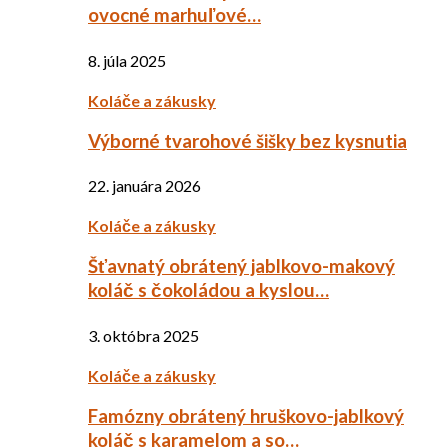
ovocné marhuľové…
8. júla 2025
Koláče a zákusky
Výborné tvarohové šišky bez kysnutia
22. januára 2026
Koláče a zákusky
Šťavnatý obrátený jablkovo-makový
koláč s čokoládou a kyslou…
3. októbra 2025
Koláče a zákusky
Famózny obrátený hruškovo-jablkový
koláč s karamelom a so…