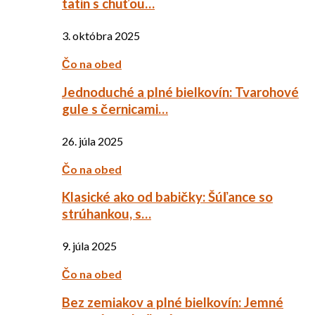
tatin s chuťou…
3. októbra 2025
Čo na obed
Jednoduché a plné bielkovín: Tvarohové
gule s černicami…
26. júla 2025
Čo na obed
Klasické ako od babičky: Šúľance so
strúhankou, s…
9. júla 2025
Čo na obed
Bez zemiakov a plné bielkovín: Jemné