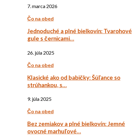
7. marca 2026
Čo na obed
Jednoduché a plné bielkovín: Tvarohové
gule s černicami…
26. júla 2025
Čo na obed
Klasické ako od babičky: Šúľance so
strúhankou, s…
9. júla 2025
Čo na obed
Bez zemiakov a plné bielkovín: Jemné
ovocné marhuľové…