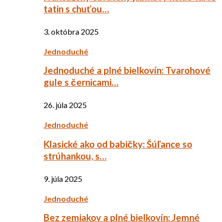
tatin s chuťou…
3. októbra 2025
Jednoduché
Jednoduché a plné bielkovín: Tvarohové
gule s černicami…
26. júla 2025
Jednoduché
Klasické ako od babičky: Šúľance so
strúhankou, s…
9. júla 2025
Jednoduché
Bez zemiakov a plné bielkovín: Jemné