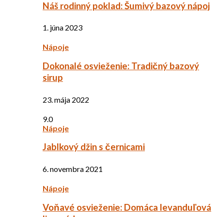
Náš rodinný poklad: Šumivý bazový nápoj
1. júna 2023
Nápoje
Dokonalé osvieženie: Tradičný bazový
sirup
23. mája 2022
9.0
Nápoje
Jablkový džin s černicami
6. novembra 2021
Nápoje
Voňavé osvieženie: Domáca levanduľová