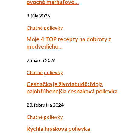
ovocné marhuľové…
8. júla 2025
Chutné polievky
Moje 4 TOP recepty na dobroty z
medvedieho…
7. marca 2026
Chutné polievky
Cesnačka je životabudč: Moja
najobľúbenejšia cesnaková polievka
23. februára 2024
Chutné polievky
Rýchla hrášková polievka