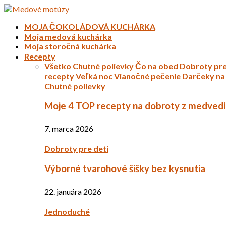
MOJA ČOKOLÁDOVÁ KUCHÁRKA
Moja medová kuchárka
Moja storočná kuchárka
Recepty
Všetko
Chutné polievky
Čo na obed
Dobroty pre
recepty
Veľká noc
Vianočné pečenie
Darčeky na 
Chutné polievky
Moje 4 TOP recepty na dobroty z medved
7. marca 2026
Dobroty pre deti
Výborné tvarohové šišky bez kysnutia
22. januára 2026
Jednoduché