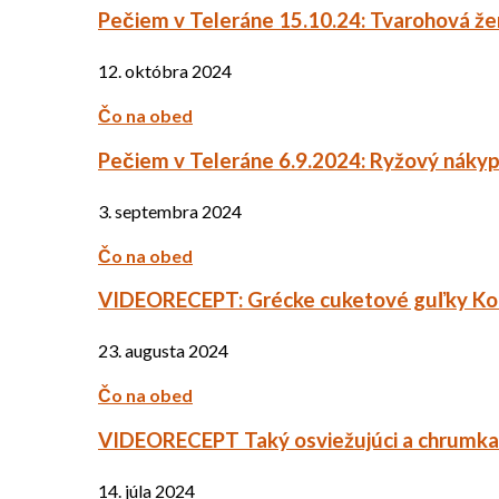
Pečiem v Teleráne 15.10.24: Tvarohová ž
12. októbra 2024
Čo na obed
Pečiem v Teleráne 6.9.2024: Ryžový náky
3. septembra 2024
Čo na obed
VIDEORECEPT: Grécke cuketové guľky Ko
23. augusta 2024
Čo na obed
VIDEORECEPT Taký osviežujúci a chrumkav
14. júla 2024