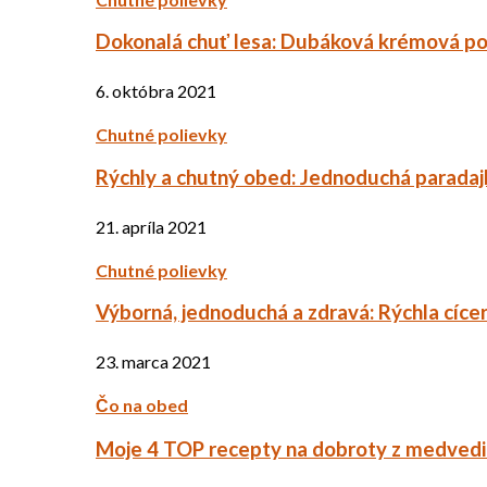
Dokonalá chuť lesa: Dubáková krémová po
6. októbra 2021
Chutné polievky
Rýchly a chutný obed: Jednoduchá paradaj
21. apríla 2021
Chutné polievky
Výborná, jednoduchá a zdravá: Rýchla cíce
23. marca 2021
Čo na obed
Moje 4 TOP recepty na dobroty z medved