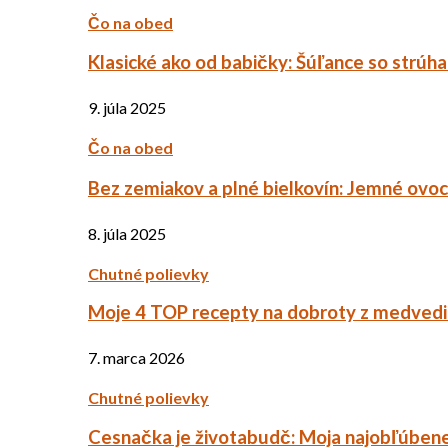
Čo na obed
Klasické ako od babičky: Šúľance so strúh
9. júla 2025
Čo na obed
Bez zemiakov a plné bielkovín: Jemné ov
8. júla 2025
Chutné polievky
Moje 4 TOP recepty na dobroty z medved
7. marca 2026
Chutné polievky
Cesnačka je životabudč: Moja najobľúbene