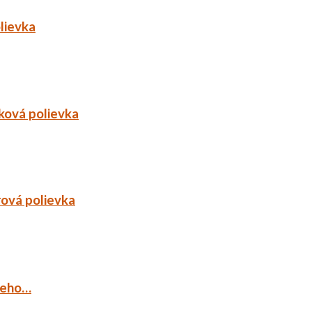
lievka
ková polievka
rová polievka
ieho…