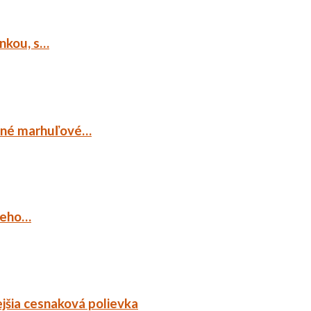
ankou, s…
ocné marhuľové…
ieho…
jšia cesnaková polievka