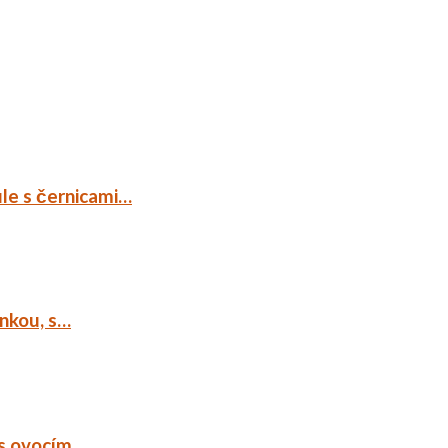
ule s černicami…
ankou, s…
 s ovocím