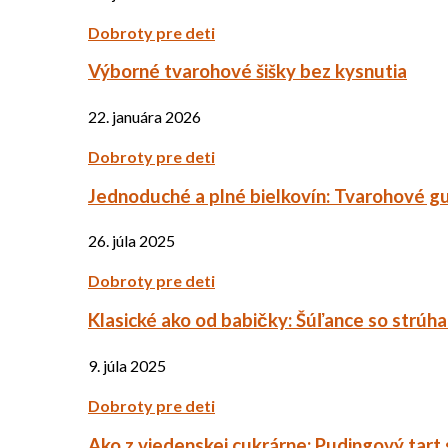
Dobroty pre deti
Výborné tvarohové šišky bez kysnutia
22. januára 2026
Dobroty pre deti
Jednoduché a plné bielkovín: Tvarohové g
26. júla 2025
Dobroty pre deti
Klasické ako od babičky: Šúľance so strúh
9. júla 2025
Dobroty pre deti
Ako z viedenskej cukrárne: Pudingový tart