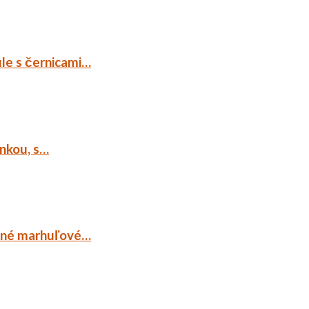
ule s černicami…
ankou, s…
ocné marhuľové…