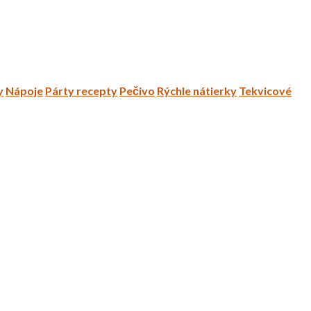
y
Nápoje
Párty recepty
Pečivo
Rýchle nátierky
Tekvicové