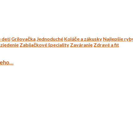
 deti
Grilovačka
Jednoduché
Koláče a zákusky
Najlepšie ryb
zjedenie
Zabíjačkové špeciality
Zaváranie
Zdravé a fit
ieho…