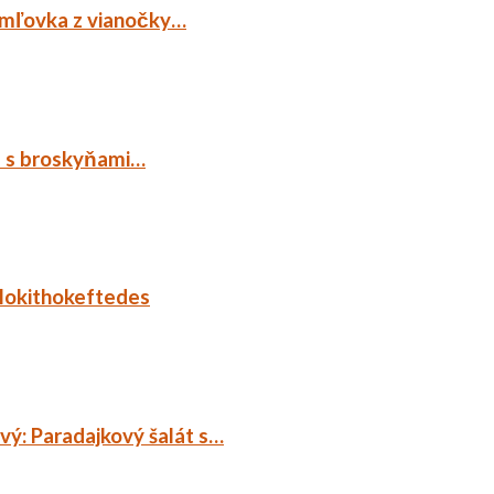
emľovka z vianočky…
p s broskyňami…
lokithokeftedes
ý: Paradajkový šalát s…