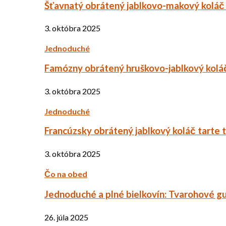
Šťavnatý obrátený jablkovo-makový koláč
3. októbra 2025
Jednoduché
Famózny obrátený hruškovo-jablkový kolá
3. októbra 2025
Jednoduché
Francúzsky obrátený jablkový koláč tarte 
3. októbra 2025
Čo na obed
Jednoduché a plné bielkovín: Tvarohové g
26. júla 2025