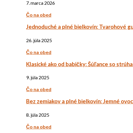
7. marca 2026
Čo na obed
Jednoduché a plné bielkovín: Tvarohové g
26. júla 2025
Čo na obed
Klasické ako od babičky: Šúľance so strúh
9. júla 2025
Čo na obed
Bez zemiakov a plné bielkovín: Jemné ov
8. júla 2025
Čo na obed