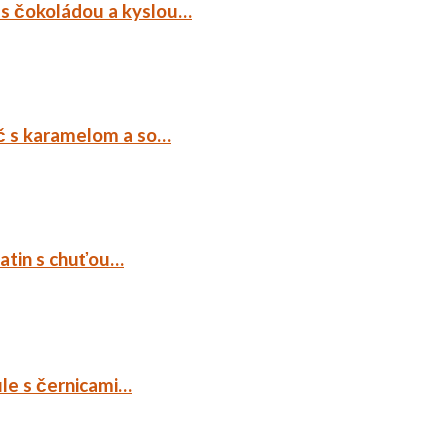
 s čokoládou a kyslou…
č s karamelom a so…
tatin s chuťou…
ule s černicami…