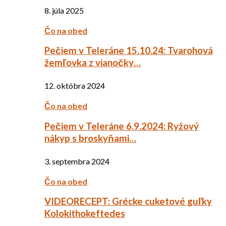
8. júla 2025
Čo na obed
Pečiem v Teleráne 15.10.24: Tvarohová
žemľovka z vianočky…
12. októbra 2024
Čo na obed
Pečiem v Teleráne 6.9.2024: Ryžový
nákyp s broskyňami…
3. septembra 2024
Čo na obed
VIDEORECEPT: Grécke cuketové guľky
Kolokithokeftedes