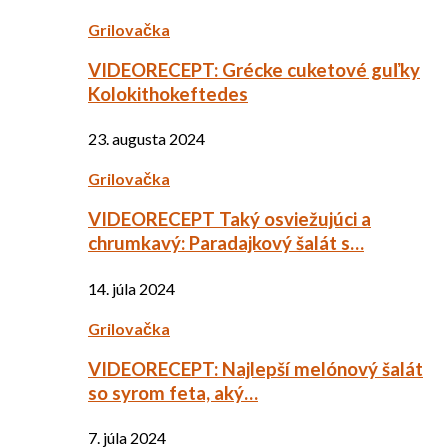
Grilovačka
VIDEORECEPT: Grécke cuketové guľky
Kolokithokeftedes
23. augusta 2024
Grilovačka
VIDEORECEPT Taký osviežujúci a
chrumkavý: Paradajkový šalát s…
14. júla 2024
Grilovačka
VIDEORECEPT: Najlepší melónový šalát
so syrom feta, aký…
7. júla 2024