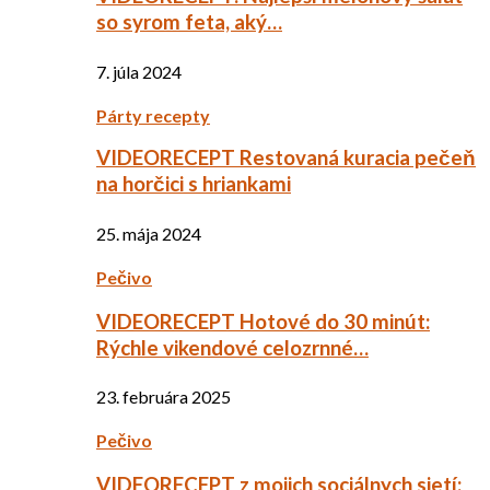
so syrom feta, aký…
7. júla 2024
Párty recepty
VIDEORECEPT Restovaná kuracia pečeň
na horčici s hriankami
25. mája 2024
Pečivo
VIDEORECEPT Hotové do 30 minút:
Rýchle vikendové celozrnné…
23. februára 2025
Pečivo
VIDEORECEPT z mojich sociálnych sietí: