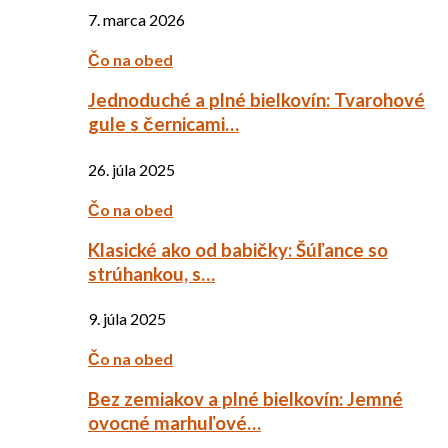
7. marca 2026
Čo na obed
Jednoduché a plné bielkovín: Tvarohové
gule s černicami…
26. júla 2025
Čo na obed
Klasické ako od babičky: Šúľance so
strúhankou, s…
9. júla 2025
Čo na obed
Bez zemiakov a plné bielkovín: Jemné
ovocné marhuľové…