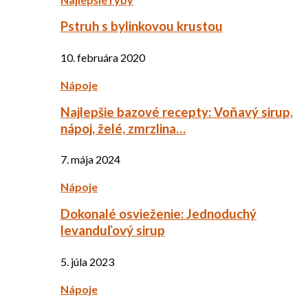
Pstruh s bylinkovou krustou
10. februára 2020
Nápoje
Najlepšie bazové recepty: Voňavý sirup,
nápoj, želé, zmrzlina…
7. mája 2024
Nápoje
Dokonalé osvieženie: Jednoduchý
levanduľový sirup
5. júla 2023
Nápoje