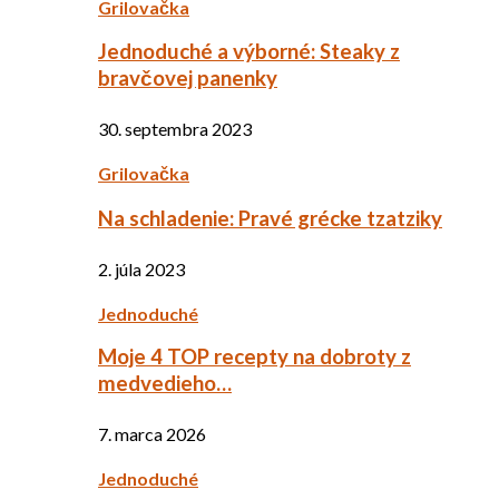
Grilovačka
Jednoduché a výborné: Steaky z
bravčovej panenky
30. septembra 2023
Grilovačka
Na schladenie: Pravé grécke tzatziky
2. júla 2023
Jednoduché
Moje 4 TOP recepty na dobroty z
medvedieho…
7. marca 2026
Jednoduché