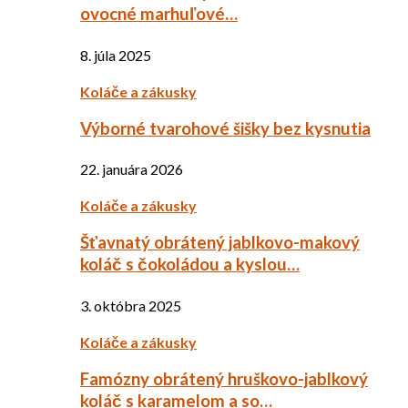
ovocné marhuľové…
8. júla 2025
Koláče a zákusky
Výborné tvarohové šišky bez kysnutia
22. januára 2026
Koláče a zákusky
Šťavnatý obrátený jablkovo-makový
koláč s čokoládou a kyslou…
3. októbra 2025
Koláče a zákusky
Famózny obrátený hruškovo-jablkový
koláč s karamelom a so…