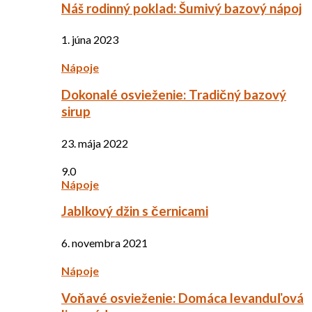
Náš rodinný poklad: Šumivý bazový nápoj
1. júna 2023
Nápoje
Dokonalé osvieženie: Tradičný bazový
sirup
23. mája 2022
9.0
Nápoje
Jablkový džin s černicami
6. novembra 2021
Nápoje
Voňavé osvieženie: Domáca levanduľová