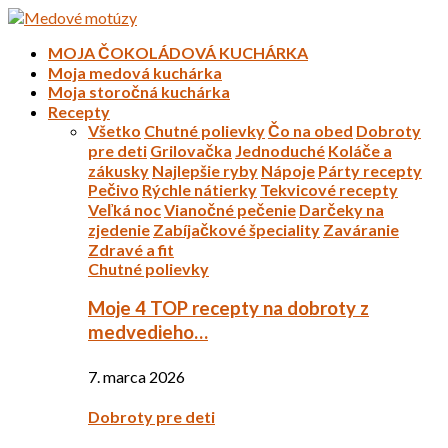
MOJA ČOKOLÁDOVÁ KUCHÁRKA
Moja medová kuchárka
Moja storočná kuchárka
Recepty
Všetko
Chutné polievky
Čo na obed
Dobroty
pre deti
Grilovačka
Jednoduché
Koláče a
zákusky
Najlepšie ryby
Nápoje
Párty recepty
Pečivo
Rýchle nátierky
Tekvicové recepty
Veľká noc
Vianočné pečenie
Darčeky na
zjedenie
Zabíjačkové špeciality
Zaváranie
Zdravé a fit
Chutné polievky
Moje 4 TOP recepty na dobroty z
medvedieho…
7. marca 2026
Dobroty pre deti