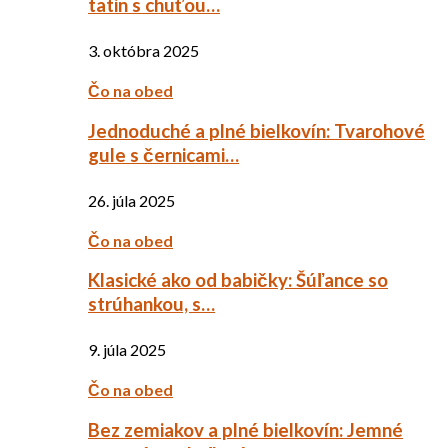
tatin s chuťou…
3. októbra 2025
Čo na obed
Jednoduché a plné bielkovín: Tvarohové
gule s černicami…
26. júla 2025
Čo na obed
Klasické ako od babičky: Šúľance so
strúhankou, s…
9. júla 2025
Čo na obed
Bez zemiakov a plné bielkovín: Jemné