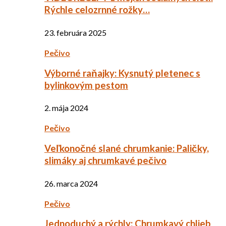
Rýchle celozrnné rožky…
23. februára 2025
Pečivo
Výborné raňajky: Kysnutý pletenec s
bylinkovým pestom
2. mája 2024
Pečivo
Veľkonočné slané chrumkanie: Paličky,
slimáky aj chrumkavé pečivo
26. marca 2024
Pečivo
Jednoduchý a rýchly: Chrumkavý chlieb