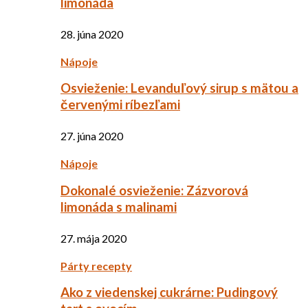
limonáda
28. júna 2020
Nápoje
Osvieženie: Levanduľový sirup s mätou a
červenými ríbezľami
27. júna 2020
Nápoje
Dokonalé osvieženie: Zázvorová
limonáda s malinami
27. mája 2020
Párty recepty
Ako z viedenskej cukrárne: Pudingový