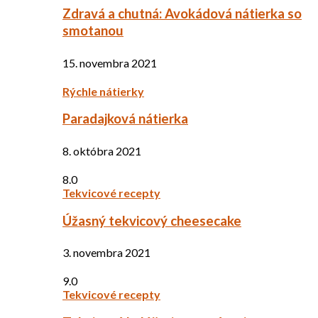
Zdravá a chutná: Avokádová nátierka so
smotanou
15. novembra 2021
Rýchle nátierky
Paradajková nátierka
8. októbra 2021
8.0
Tekvicové recepty
Úžasný tekvicový cheesecake
3. novembra 2021
9.0
Tekvicové recepty