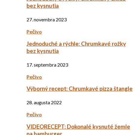
bez kysnutia
27. novembra 2023
Pečivo
Jednoduché a rýchle: Chrumkavé rožky
bez kysnutia
17. septembra 2023
Pečivo
Výborný recept: Chrumkavé pizza štangle
28. augusta 2022
Pečivo
VIDEORECEPT: Dokonalé kysnuté žemle
na hamburger