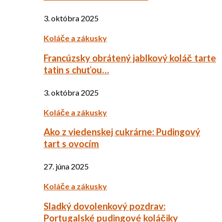
3. októbra 2025
Koláče a zákusky
Francúzsky obrátený jablkový koláč tarte
tatin s chuťou…
3. októbra 2025
Koláče a zákusky
Ako z viedenskej cukrárne: Pudingový
tart s ovocím
27. júna 2025
Koláče a zákusky
Sladký dovolenkový pozdrav:
Portugalské pudingové koláčiky