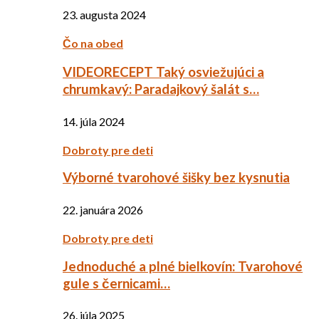
23. augusta 2024
Čo na obed
VIDEORECEPT Taký osviežujúci a
chrumkavý: Paradajkový šalát s…
14. júla 2024
Dobroty pre deti
Výborné tvarohové šišky bez kysnutia
22. januára 2026
Dobroty pre deti
Jednoduché a plné bielkovín: Tvarohové
gule s černicami…
26. júla 2025