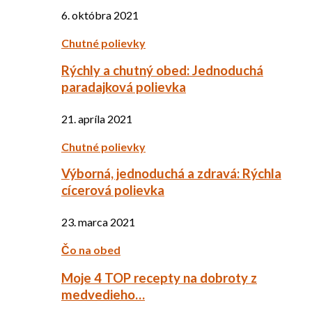
6. októbra 2021
Chutné polievky
Rýchly a chutný obed: Jednoduchá
paradajková polievka
21. apríla 2021
Chutné polievky
Výborná, jednoduchá a zdravá: Rýchla
cícerová polievka
23. marca 2021
Čo na obed
Moje 4 TOP recepty na dobroty z
medvedieho…