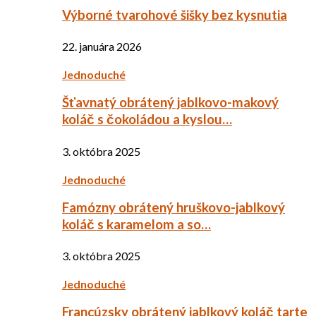
Výborné tvarohové šišky bez kysnutia
22. januára 2026
Jednoduché
Šťavnatý obrátený jablkovo-makový
koláč s čokoládou a kyslou…
3. októbra 2025
Jednoduché
Famózny obrátený hruškovo-jablkový
koláč s karamelom a so…
3. októbra 2025
Jednoduché
Francúzsky obrátený jablkový koláč tarte