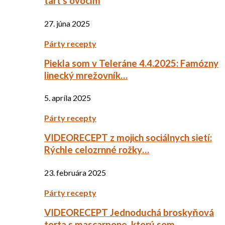
tart s ovocím
27. júna 2025
Párty recepty
Piekla som v Teleráne 4.4.2025: Famózny
linecký mrežovník…
5. apríla 2025
Párty recepty
VIDEORECEPT z mojich sociálnych sietí:
Rýchle celozrnné rožky…
23. februára 2025
Párty recepty
VIDEORECEPT Jednoduchá broskyňová
torta s mascarpone, ktorú som…