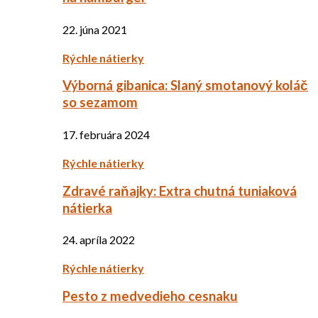
22. júna 2021
Rýchle nátierky
Výborná gibanica: Slaný smotanový koláč
so sezamom
17. februára 2024
Rýchle nátierky
Zdravé raňajky: Extra chutná tuniaková
nátierka
24. apríla 2022
Rýchle nátierky
Pesto z medvedieho cesnaku