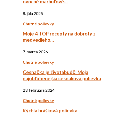
ovocné marhuľové…
8. júla 2025
Chutné polievky
Moje 4 TOP recepty na dobroty z
medvedieho…
7. marca 2026
Chutné polievky
Cesnačka je životabudč: Moja
najobľúbenejšia cesnaková polievka
23. februára 2024
Chutné polievky
Rýchla hrášková polievka