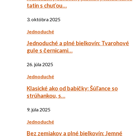
tatin s chuťou…
3. októbra 2025
Jednoduché
Jednoduché a plné bielkovín: Tvarohové
gule s černicami…
26. júla 2025
Jednoduché
Klasické ako od babičky: Šúľance so
strúhankou, s…
9. júla 2025
Jednoduché
Bez zemiakov a plné bielkovín: Jemné