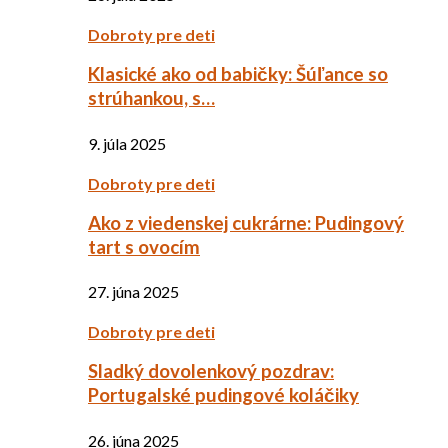
Dobroty pre deti
Klasické ako od babičky: Šúľance so
strúhankou, s…
9. júla 2025
Dobroty pre deti
Ako z viedenskej cukrárne: Pudingový
tart s ovocím
27. júna 2025
Dobroty pre deti
Sladký dovolenkový pozdrav:
Portugalské pudingové koláčiky
26. júna 2025