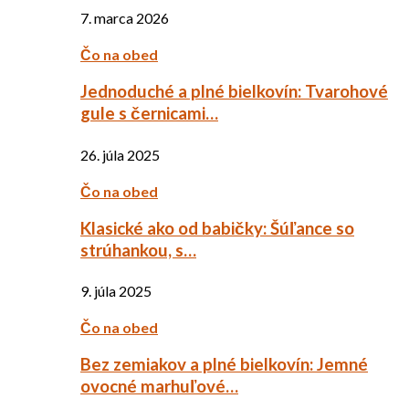
7. marca 2026
Čo na obed
Jednoduché a plné bielkovín: Tvarohové
gule s černicami…
26. júla 2025
Čo na obed
Klasické ako od babičky: Šúľance so
strúhankou, s…
9. júla 2025
Čo na obed
Bez zemiakov a plné bielkovín: Jemné
ovocné marhuľové…