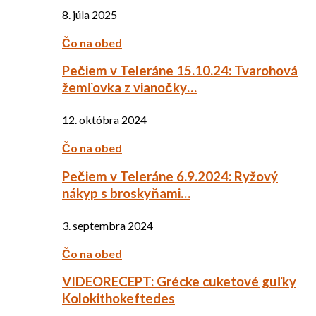
8. júla 2025
Čo na obed
Pečiem v Teleráne 15.10.24: Tvarohová
žemľovka z vianočky…
12. októbra 2024
Čo na obed
Pečiem v Teleráne 6.9.2024: Ryžový
nákyp s broskyňami…
3. septembra 2024
Čo na obed
VIDEORECEPT: Grécke cuketové guľky
Kolokithokeftedes