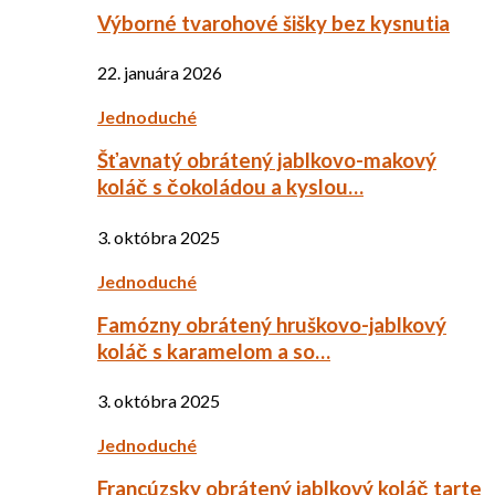
Výborné tvarohové šišky bez kysnutia
22. januára 2026
Jednoduché
Šťavnatý obrátený jablkovo-makový
koláč s čokoládou a kyslou…
3. októbra 2025
Jednoduché
Famózny obrátený hruškovo-jablkový
koláč s karamelom a so…
3. októbra 2025
Jednoduché
Francúzsky obrátený jablkový koláč tarte