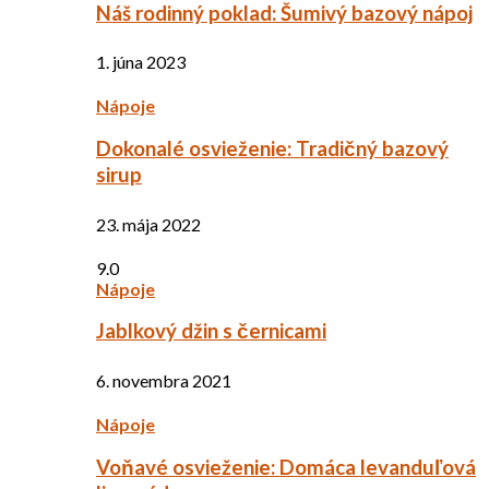
Náš rodinný poklad: Šumivý bazový nápoj
1. júna 2023
Nápoje
Dokonalé osvieženie: Tradičný bazový
sirup
23. mája 2022
9.0
Nápoje
Jablkový džin s černicami
6. novembra 2021
Nápoje
Voňavé osvieženie: Domáca levanduľová