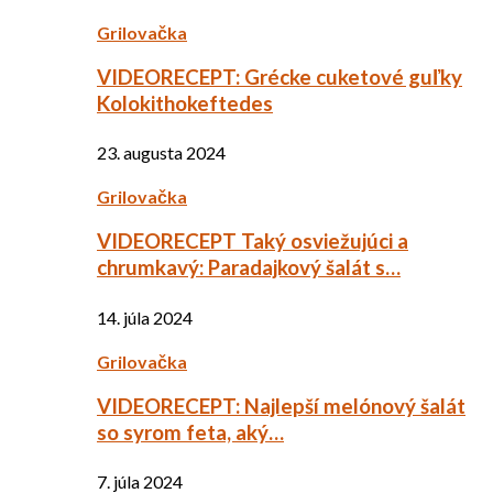
Grilovačka
VIDEORECEPT: Grécke cuketové guľky
Kolokithokeftedes
23. augusta 2024
Grilovačka
VIDEORECEPT Taký osviežujúci a
chrumkavý: Paradajkový šalát s…
14. júla 2024
Grilovačka
VIDEORECEPT: Najlepší melónový šalát
so syrom feta, aký…
7. júla 2024