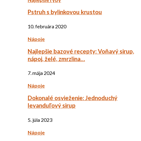
Pstruh s bylinkovou krustou
10. februára 2020
Nápoje
Najlepšie bazové recepty: Voňavý sirup,
nápoj, želé, zmrzlina…
7. mája 2024
Nápoje
Dokonalé osvieženie: Jednoduchý
levanduľový sirup
5. júla 2023
Nápoje