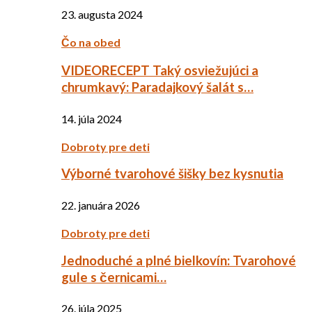
23. augusta 2024
Čo na obed
VIDEORECEPT Taký osviežujúci a
chrumkavý: Paradajkový šalát s…
14. júla 2024
Dobroty pre deti
Výborné tvarohové šišky bez kysnutia
22. januára 2026
Dobroty pre deti
Jednoduché a plné bielkovín: Tvarohové
gule s černicami…
26. júla 2025