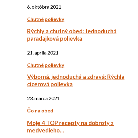
6. októbra 2021
Chutné polievky
Rýchly a chutný obed: Jednoduchá
paradajková polievka
21. apríla 2021
Chutné polievky
Výborná, jednoduchá a zdravá: Rýchla
cícerová polievka
23. marca 2021
Čo na obed
Moje 4 TOP recepty na dobroty z
medvedieho…