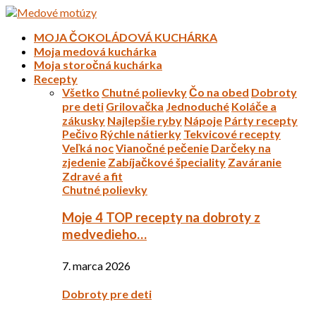
MOJA ČOKOLÁDOVÁ KUCHÁRKA
Moja medová kuchárka
Moja storočná kuchárka
Recepty
Všetko
Chutné polievky
Čo na obed
Dobroty
pre deti
Grilovačka
Jednoduché
Koláče a
zákusky
Najlepšie ryby
Nápoje
Párty recepty
Pečivo
Rýchle nátierky
Tekvicové recepty
Veľká noc
Vianočné pečenie
Darčeky na
zjedenie
Zabíjačkové špeciality
Zaváranie
Zdravé a fit
Chutné polievky
Moje 4 TOP recepty na dobroty z
medvedieho…
7. marca 2026
Dobroty pre deti