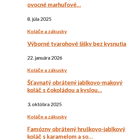
ovocné marhuľové…
8. júla 2025
Koláče a zákusky
Výborné tvarohové šišky bez kysnutia
22. januára 2026
Koláče a zákusky
Šťavnatý obrátený jablkovo-makový
koláč s čokoládou a kyslou…
3. októbra 2025
Koláče a zákusky
Famózny obrátený hruškovo-jablkový
koláč s karamelom a so…