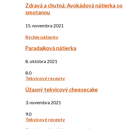
Zdravá a chutná: Avokádová nátierka so
smotanou
15. novembra 2021
Rýchle nátierky
Paradajková nátierka
8. októbra 2021
8.0
Tekvicové recepty
Úžasný tekvicový cheesecake
3. novembra 2021
9.0
Tekvicové recepty