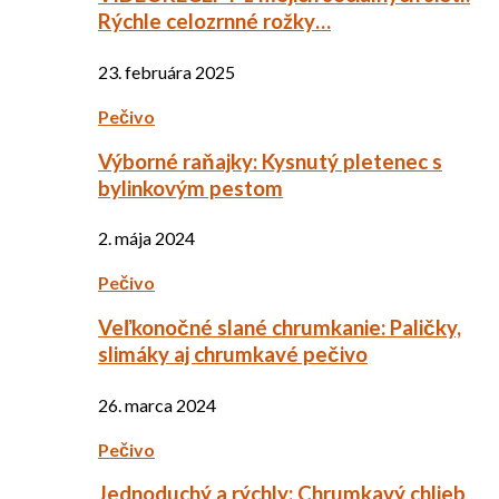
Rýchle celozrnné rožky…
23. februára 2025
Pečivo
Výborné raňajky: Kysnutý pletenec s
bylinkovým pestom
2. mája 2024
Pečivo
Veľkonočné slané chrumkanie: Paličky,
slimáky aj chrumkavé pečivo
26. marca 2024
Pečivo
Jednoduchý a rýchly: Chrumkavý chlieb