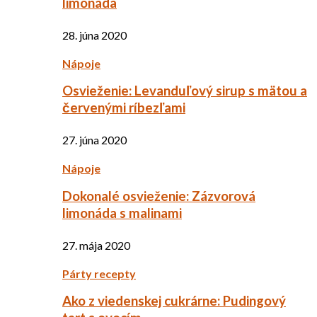
limonáda
28. júna 2020
Nápoje
Osvieženie: Levanduľový sirup s mätou a
červenými ríbezľami
27. júna 2020
Nápoje
Dokonalé osvieženie: Zázvorová
limonáda s malinami
27. mája 2020
Párty recepty
Ako z viedenskej cukrárne: Pudingový