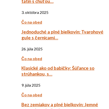
tatin s chuťou…
3. októbra 2025
Čo na obed
Jednoduché a plné bielkovín: Tvarohové
gule s černicami…
26. júla 2025
Čo na obed
Klasické ako od babičky: Šúľance so
strúhankou, s…
9. júla 2025
Čo na obed
Bez zemiakov a plné bielkovín: Jemné