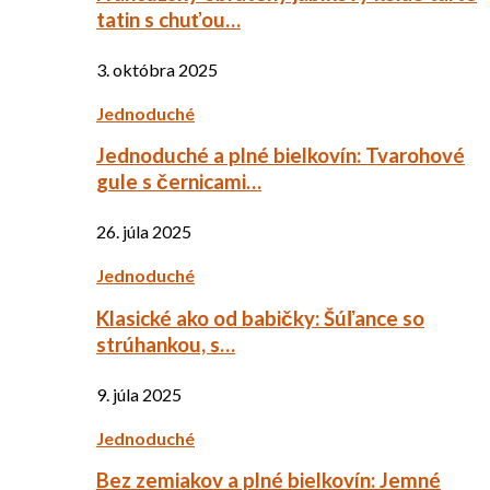
tatin s chuťou…
3. októbra 2025
Jednoduché
Jednoduché a plné bielkovín: Tvarohové
gule s černicami…
26. júla 2025
Jednoduché
Klasické ako od babičky: Šúľance so
strúhankou, s…
9. júla 2025
Jednoduché
Bez zemiakov a plné bielkovín: Jemné