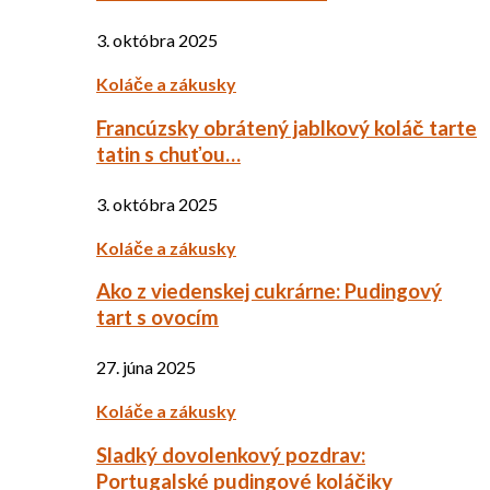
3. októbra 2025
Koláče a zákusky
Francúzsky obrátený jablkový koláč tarte
tatin s chuťou…
3. októbra 2025
Koláče a zákusky
Ako z viedenskej cukrárne: Pudingový
tart s ovocím
27. júna 2025
Koláče a zákusky
Sladký dovolenkový pozdrav:
Portugalské pudingové koláčiky