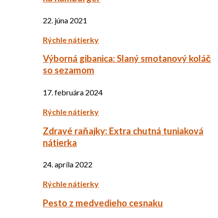
22. júna 2021
Rýchle nátierky
Výborná gibanica: Slaný smotanový koláč
so sezamom
17. februára 2024
Rýchle nátierky
Zdravé raňajky: Extra chutná tuniaková
nátierka
24. apríla 2022
Rýchle nátierky
Pesto z medvedieho cesnaku