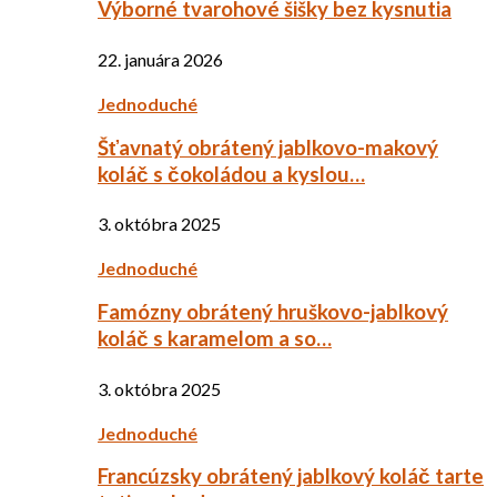
Výborné tvarohové šišky bez kysnutia
22. januára 2026
Jednoduché
Šťavnatý obrátený jablkovo-makový
koláč s čokoládou a kyslou…
3. októbra 2025
Jednoduché
Famózny obrátený hruškovo-jablkový
koláč s karamelom a so…
3. októbra 2025
Jednoduché
Francúzsky obrátený jablkový koláč tarte