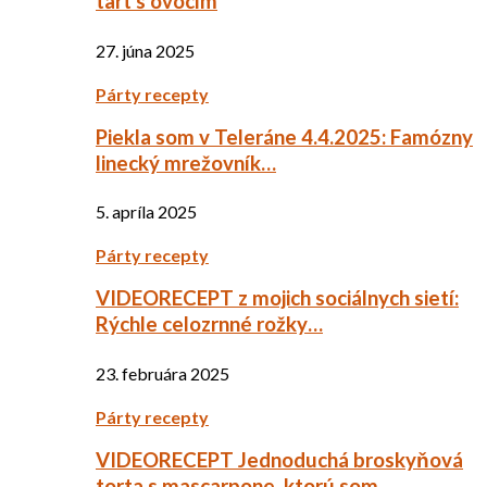
tart s ovocím
27. júna 2025
Párty recepty
Piekla som v Teleráne 4.4.2025: Famózny
linecký mrežovník…
5. apríla 2025
Párty recepty
VIDEORECEPT z mojich sociálnych sietí:
Rýchle celozrnné rožky…
23. februára 2025
Párty recepty
VIDEORECEPT Jednoduchá broskyňová
torta s mascarpone, ktorú som…