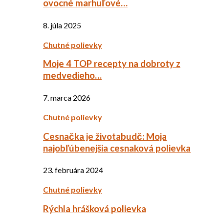
ovocné marhuľové…
8. júla 2025
Chutné polievky
Moje 4 TOP recepty na dobroty z
medvedieho…
7. marca 2026
Chutné polievky
Cesnačka je životabudč: Moja
najobľúbenejšia cesnaková polievka
23. februára 2024
Chutné polievky
Rýchla hrášková polievka