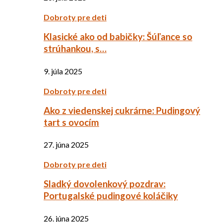
Dobroty pre deti
Klasické ako od babičky: Šúľance so
strúhankou, s…
9. júla 2025
Dobroty pre deti
Ako z viedenskej cukrárne: Pudingový
tart s ovocím
27. júna 2025
Dobroty pre deti
Sladký dovolenkový pozdrav:
Portugalské pudingové koláčiky
26. júna 2025