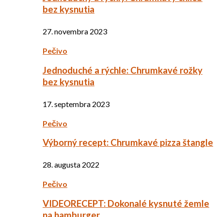
bez kysnutia
27. novembra 2023
Pečivo
Jednoduché a rýchle: Chrumkavé rožky
bez kysnutia
17. septembra 2023
Pečivo
Výborný recept: Chrumkavé pizza štangle
28. augusta 2022
Pečivo
VIDEORECEPT: Dokonalé kysnuté žemle
na hamburger