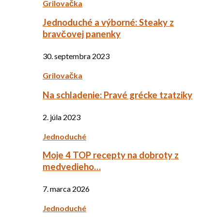
Grilovačka
Jednoduché a výborné: Steaky z
bravčovej panenky
30. septembra 2023
Grilovačka
Na schladenie: Pravé grécke tzatziky
2. júla 2023
Jednoduché
Moje 4 TOP recepty na dobroty z
medvedieho…
7. marca 2026
Jednoduché