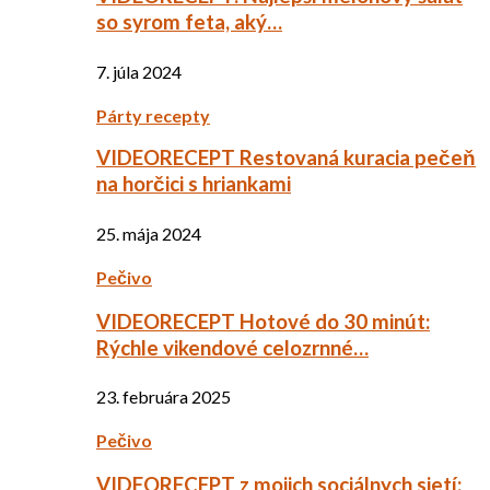
so syrom feta, aký…
7. júla 2024
Párty recepty
VIDEORECEPT Restovaná kuracia pečeň
na horčici s hriankami
25. mája 2024
Pečivo
VIDEORECEPT Hotové do 30 minút:
Rýchle vikendové celozrnné…
23. februára 2025
Pečivo
VIDEORECEPT z mojich sociálnych sietí: