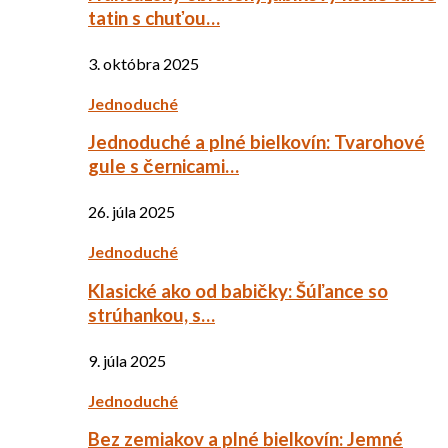
tatin s chuťou…
3. októbra 2025
Jednoduché
Jednoduché a plné bielkovín: Tvarohové
gule s černicami…
26. júla 2025
Jednoduché
Klasické ako od babičky: Šúľance so
strúhankou, s…
9. júla 2025
Jednoduché
Bez zemiakov a plné bielkovín: Jemné