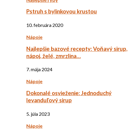
Pstruh s bylinkovou krustou
10. februára 2020
Nápoje
Najlepšie bazové recepty: Voňavý sirup,
nápoj, želé, zmrzlina…
7. mája 2024
Nápoje
Dokonalé osvieženie: Jednoduchý
levanduľový sirup
5. júla 2023
Nápoje