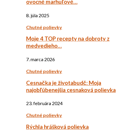
ovocné marhuľové…
8. júla 2025
Chutné polievky
Moje 4 TOP recepty na dobroty z
medvedieho…
7. marca 2026
Chutné polievky
Cesnačka je životabudč: Moja
najobľúbenejšia cesnaková polievka
23. februára 2024
Chutné polievky
Rýchla hrášková polievka