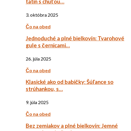
tatin s chuťou…
3. októbra 2025
Čo na obed
Jednoduché a plné bielkovín: Tvarohové
gule s černicami…
26. júla 2025
Čo na obed
Klasické ako od babičky: Šúľance so
strúhankou, s…
9. júla 2025
Čo na obed
Bez zemiakov a plné bielkovín: Jemné