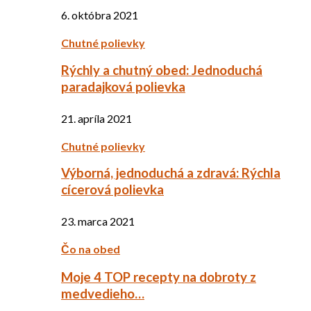
6. októbra 2021
Chutné polievky
Rýchly a chutný obed: Jednoduchá
paradajková polievka
21. apríla 2021
Chutné polievky
Výborná, jednoduchá a zdravá: Rýchla
cícerová polievka
23. marca 2021
Čo na obed
Moje 4 TOP recepty na dobroty z
medvedieho…