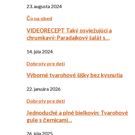
23. augusta 2024
Čo na obed
VIDEORECEPT Taký osviežujúci a
chrumkavý: Paradajkový šalát s…
14. júla 2024
Dobroty pre deti
Výborné tvarohové šišky bez kysnutia
22. januára 2026
Dobroty pre deti
Jednoduché a plné bielkovín: Tvarohové
gule s černicami…
26. júla 2025