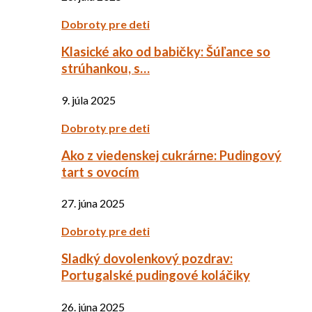
Dobroty pre deti
Klasické ako od babičky: Šúľance so
strúhankou, s…
9. júla 2025
Dobroty pre deti
Ako z viedenskej cukrárne: Pudingový
tart s ovocím
27. júna 2025
Dobroty pre deti
Sladký dovolenkový pozdrav:
Portugalské pudingové koláčiky
26. júna 2025