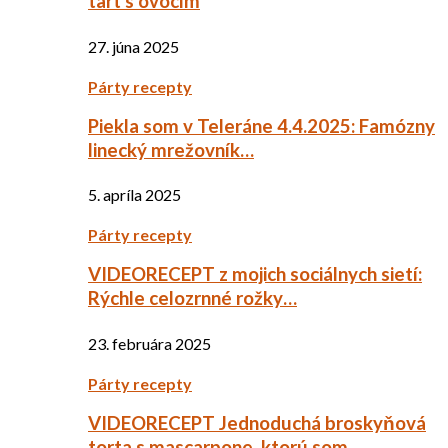
tart s ovocím
27. júna 2025
Párty recepty
Piekla som v Teleráne 4.4.2025: Famózny
linecký mrežovník…
5. apríla 2025
Párty recepty
VIDEORECEPT z mojich sociálnych sietí:
Rýchle celozrnné rožky…
23. februára 2025
Párty recepty
VIDEORECEPT Jednoduchá broskyňová
torta s mascarpone, ktorú som…