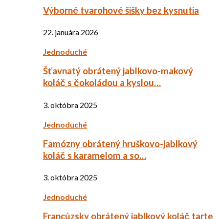
Výborné tvarohové šišky bez kysnutia
22. januára 2026
Jednoduché
Šťavnatý obrátený jablkovo-makový
koláč s čokoládou a kyslou…
3. októbra 2025
Jednoduché
Famózny obrátený hruškovo-jablkový
koláč s karamelom a so…
3. októbra 2025
Jednoduché
Francúzsky obrátený jablkový koláč tarte