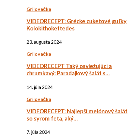
Grilovačka
VIDEORECEPT: Grécke cuketové guľky
Kolokithokeftedes
23. augusta 2024
Grilovačka
VIDEORECEPT Taký osviežujúci a
chrumkavý: Paradajkový šalát s…
14. júla 2024
Grilovačka
VIDEORECEPT: Najlepší melónový šalát
so syrom feta, aký…
7. júla 2024