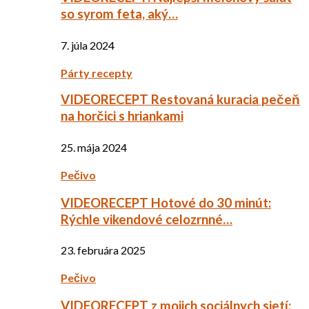
so syrom feta, aký…
7. júla 2024
Párty recepty
VIDEORECEPT Restovaná kuracia pečeň
na horčici s hriankami
25. mája 2024
Pečivo
VIDEORECEPT Hotové do 30 minút:
Rýchle vikendové celozrnné…
23. februára 2025
Pečivo
VIDEORECEPT z mojich sociálnych sietí: