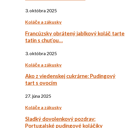
3. októbra 2025
Koláče a zákusky
Francúzsky obrátený jablkový koláč tarte
tatin s chuťou…
3. októbra 2025
Koláče a zákusky
Ako z viedenskej cukrárne: Pudingový
tart s ovocím
27. júna 2025
Koláče a zákusky
Sladký dovolenkový pozdrav:
Portugalské pudingové koláčiky