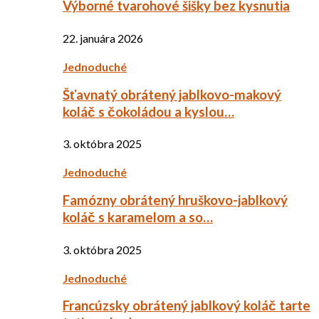
Výborné tvarohové šišky bez kysnutia
22. januára 2026
Jednoduché
Šťavnatý obrátený jablkovo-makový
koláč s čokoládou a kyslou…
3. októbra 2025
Jednoduché
Famózny obrátený hruškovo-jablkový
koláč s karamelom a so…
3. októbra 2025
Jednoduché
Francúzsky obrátený jablkový koláč tarte