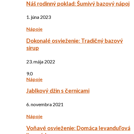
Náš rodinný poklad: Šumivý bazový nápoj
1. júna 2023
Nápoje
Dokonalé osvieženie: Tradičný bazový
sirup
23. mája 2022
9.0
Nápoje
Jablkový džin s černicami
6. novembra 2021
Nápoje
Voňavé osvieženie: Domáca levanduľová