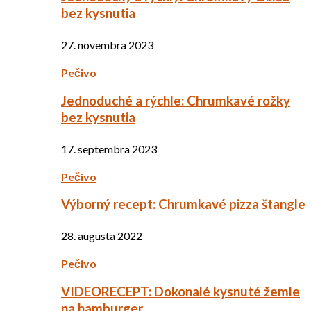
bez kysnutia
27. novembra 2023
Pečivo
Jednoduché a rýchle: Chrumkavé rožky
bez kysnutia
17. septembra 2023
Pečivo
Výborný recept: Chrumkavé pizza štangle
28. augusta 2022
Pečivo
VIDEORECEPT: Dokonalé kysnuté žemle
na hamburger