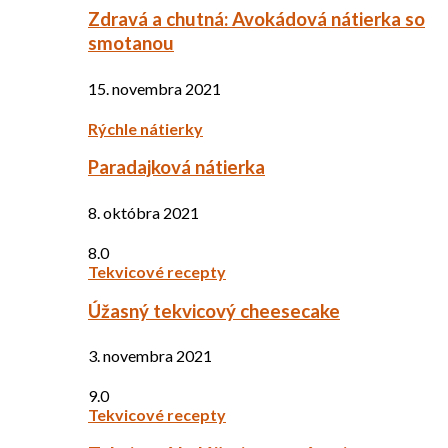
Zdravá a chutná: Avokádová nátierka so
smotanou
15. novembra 2021
Rýchle nátierky
Paradajková nátierka
8. októbra 2021
8.0
Tekvicové recepty
Úžasný tekvicový cheesecake
3. novembra 2021
9.0
Tekvicové recepty