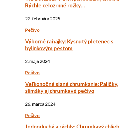
Rýchle celozrnné rožky…
23. februára 2025
Pečivo
Výborné raňajky: Kysnutý pletenec s
bylinkovým pestom
2. mája 2024
Pečivo
Veľkonočné slané chrumkanie: Paličky,
slimáky aj chrumkavé pečivo
26. marca 2024
Pečivo
Jednoduchý a rýchly: Chrumkavý chlieb