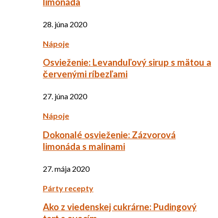
limonáda
28. júna 2020
Nápoje
Osvieženie: Levanduľový sirup s mätou a
červenými ríbezľami
27. júna 2020
Nápoje
Dokonalé osvieženie: Zázvorová
limonáda s malinami
27. mája 2020
Párty recepty
Ako z viedenskej cukrárne: Pudingový