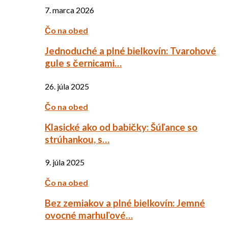
7. marca 2026
Čo na obed
Jednoduché a plné bielkovín: Tvarohové
gule s černicami…
26. júla 2025
Čo na obed
Klasické ako od babičky: Šúľance so
strúhankou, s…
9. júla 2025
Čo na obed
Bez zemiakov a plné bielkovín: Jemné
ovocné marhuľové…