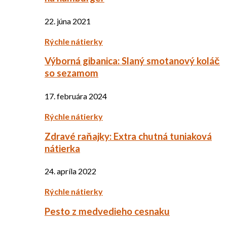
22. júna 2021
Rýchle nátierky
Výborná gibanica: Slaný smotanový koláč
so sezamom
17. februára 2024
Rýchle nátierky
Zdravé raňajky: Extra chutná tuniaková
nátierka
24. apríla 2022
Rýchle nátierky
Pesto z medvedieho cesnaku