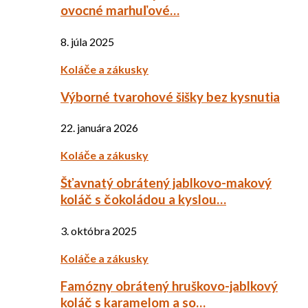
ovocné marhuľové…
8. júla 2025
Koláče a zákusky
Výborné tvarohové šišky bez kysnutia
22. januára 2026
Koláče a zákusky
Šťavnatý obrátený jablkovo-makový
koláč s čokoládou a kyslou…
3. októbra 2025
Koláče a zákusky
Famózny obrátený hruškovo-jablkový
koláč s karamelom a so…