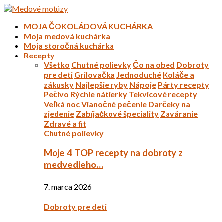
MOJA ČOKOLÁDOVÁ KUCHÁRKA
Moja medová kuchárka
Moja storočná kuchárka
Recepty
Všetko
Chutné polievky
Čo na obed
Dobroty
pre deti
Grilovačka
Jednoduché
Koláče a
zákusky
Najlepšie ryby
Nápoje
Párty recepty
Pečivo
Rýchle nátierky
Tekvicové recepty
Veľká noc
Vianočné pečenie
Darčeky na
zjedenie
Zabíjačkové špeciality
Zaváranie
Zdravé a fit
Chutné polievky
Moje 4 TOP recepty na dobroty z
medvedieho…
7. marca 2026
Dobroty pre deti