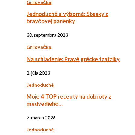
Grilovačka
Jednoduché a výborné: Steaky z
bravčovej panenky
30. septembra 2023
Grilovačka
Na schladenie: Pravé grécke tzatziky
2. júla 2023
Jednoduché
Moje 4 TOP recepty na dobroty z
medvedieho…
7. marca 2026
Jednoduché