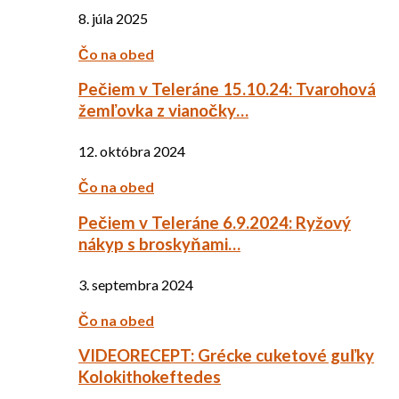
8. júla 2025
Čo na obed
Pečiem v Teleráne 15.10.24: Tvarohová
žemľovka z vianočky…
12. októbra 2024
Čo na obed
Pečiem v Teleráne 6.9.2024: Ryžový
nákyp s broskyňami…
3. septembra 2024
Čo na obed
VIDEORECEPT: Grécke cuketové guľky
Kolokithokeftedes