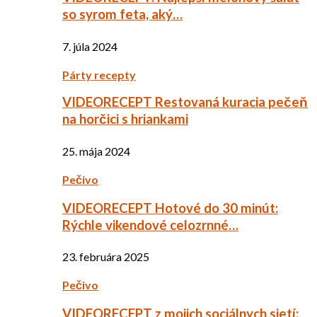
so syrom feta, aký…
7. júla 2024
Párty recepty
VIDEORECEPT Restovaná kuracia pečeň
na horčici s hriankami
25. mája 2024
Pečivo
VIDEORECEPT Hotové do 30 minút:
Rýchle vikendové celozrnné…
23. februára 2025
Pečivo
VIDEORECEPT z mojich sociálnych sietí: