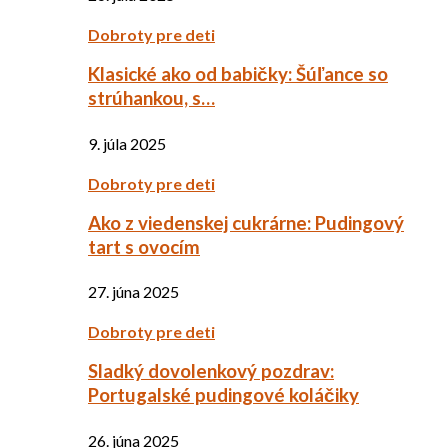
Dobroty pre deti
Klasické ako od babičky: Šúľance so
strúhankou, s…
9. júla 2025
Dobroty pre deti
Ako z viedenskej cukrárne: Pudingový
tart s ovocím
27. júna 2025
Dobroty pre deti
Sladký dovolenkový pozdrav:
Portugalské pudingové koláčiky
26. júna 2025