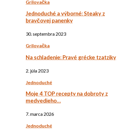
Grilovačka
Jednoduché a výborné: Steaky z
bravčovej panenky
30. septembra 2023
Grilovačka
Na schladenie: Pravé grécke tzatziky
2. júla 2023
Jednoduché
Moje 4 TOP recepty na dobroty z
medvedieho…
7. marca 2026
Jednoduché