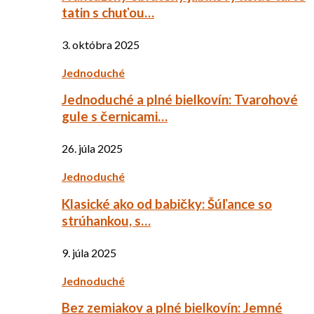
tatin s chuťou…
3. októbra 2025
Jednoduché
Jednoduché a plné bielkovín: Tvarohové
gule s černicami…
26. júla 2025
Jednoduché
Klasické ako od babičky: Šúľance so
strúhankou, s…
9. júla 2025
Jednoduché
Bez zemiakov a plné bielkovín: Jemné