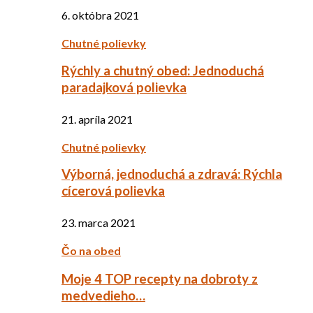
6. októbra 2021
Chutné polievky
Rýchly a chutný obed: Jednoduchá
paradajková polievka
21. apríla 2021
Chutné polievky
Výborná, jednoduchá a zdravá: Rýchla
cícerová polievka
23. marca 2021
Čo na obed
Moje 4 TOP recepty na dobroty z
medvedieho…