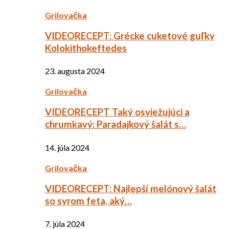
Grilovačka
VIDEORECEPT: Grécke cuketové guľky
Kolokithokeftedes
23. augusta 2024
Grilovačka
VIDEORECEPT Taký osviežujúci a
chrumkavý: Paradajkový šalát s…
14. júla 2024
Grilovačka
VIDEORECEPT: Najlepší melónový šalát
so syrom feta, aký…
7. júla 2024