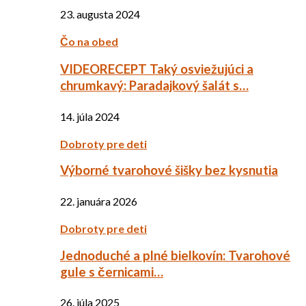
23. augusta 2024
Čo na obed
VIDEORECEPT Taký osviežujúci a
chrumkavý: Paradajkový šalát s…
14. júla 2024
Dobroty pre deti
Výborné tvarohové šišky bez kysnutia
22. januára 2026
Dobroty pre deti
Jednoduché a plné bielkovín: Tvarohové
gule s černicami…
26. júla 2025