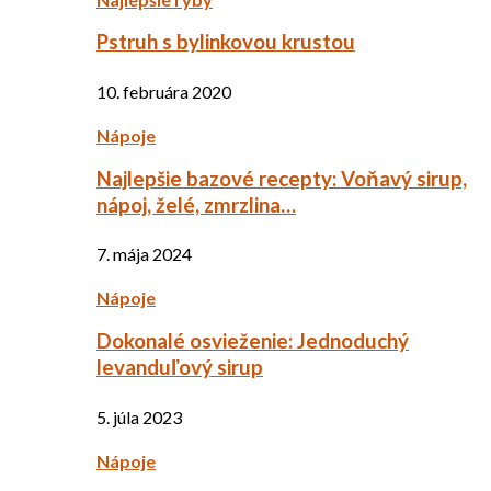
Pstruh s bylinkovou krustou
10. februára 2020
Nápoje
Najlepšie bazové recepty: Voňavý sirup,
nápoj, želé, zmrzlina…
7. mája 2024
Nápoje
Dokonalé osvieženie: Jednoduchý
levanduľový sirup
5. júla 2023
Nápoje