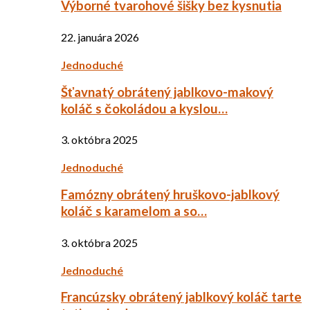
Výborné tvarohové šišky bez kysnutia
22. januára 2026
Jednoduché
Šťavnatý obrátený jablkovo-makový
koláč s čokoládou a kyslou…
3. októbra 2025
Jednoduché
Famózny obrátený hruškovo-jablkový
koláč s karamelom a so…
3. októbra 2025
Jednoduché
Francúzsky obrátený jablkový koláč tarte