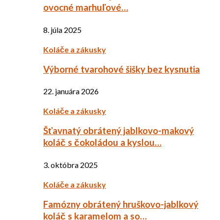
ovocné marhuľové…
8. júla 2025
Koláče a zákusky
Výborné tvarohové šišky bez kysnutia
22. januára 2026
Koláče a zákusky
Šťavnatý obrátený jablkovo-makový
koláč s čokoládou a kyslou…
3. októbra 2025
Koláče a zákusky
Famózny obrátený hruškovo-jablkový
koláč s karamelom a so…