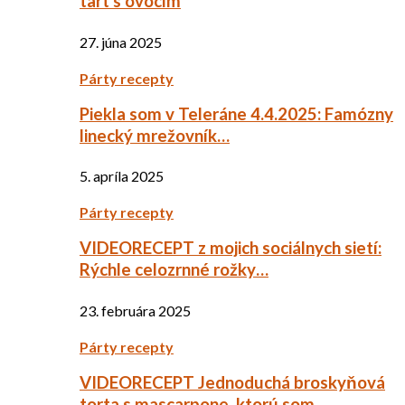
tart s ovocím
27. júna 2025
Párty recepty
Piekla som v Teleráne 4.4.2025: Famózny
linecký mrežovník…
5. apríla 2025
Párty recepty
VIDEORECEPT z mojich sociálnych sietí:
Rýchle celozrnné rožky…
23. februára 2025
Párty recepty
VIDEORECEPT Jednoduchá broskyňová
torta s mascarpone, ktorú som…