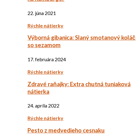
22. júna 2021
Rýchle nátierky
Výborná gibanica: Slaný smotanový koláč
so sezamom
17. februára 2024
Rýchle nátierky
Zdravé raňajky: Extra chutná tuniaková
nátierka
24. apríla 2022
Rýchle nátierky
Pesto z medvedieho cesnaku