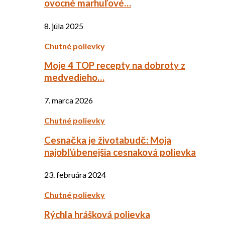
ovocné marhuľové…
8. júla 2025
Chutné polievky
Moje 4 TOP recepty na dobroty z
medvedieho…
7. marca 2026
Chutné polievky
Cesnačka je životabudč: Moja
najobľúbenejšia cesnaková polievka
23. februára 2024
Chutné polievky
Rýchla hrášková polievka