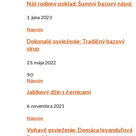
Náš rodinný poklad: Šumivý bazový nápoj
1. júna 2023
Nápoje
Dokonalé osvieženie: Tradičný bazový
sirup
23. mája 2022
9.0
Nápoje
Jablkový džin s černicami
6. novembra 2021
Nápoje
Voňavé osvieženie: Domáca levanduľová