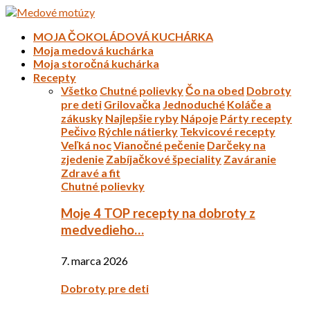
MOJA ČOKOLÁDOVÁ KUCHÁRKA
Moja medová kuchárka
Moja storočná kuchárka
Recepty
Všetko
Chutné polievky
Čo na obed
Dobroty
pre deti
Grilovačka
Jednoduché
Koláče a
zákusky
Najlepšie ryby
Nápoje
Párty recepty
Pečivo
Rýchle nátierky
Tekvicové recepty
Veľká noc
Vianočné pečenie
Darčeky na
zjedenie
Zabíjačkové špeciality
Zaváranie
Zdravé a fit
Chutné polievky
Moje 4 TOP recepty na dobroty z
medvedieho…
7. marca 2026
Dobroty pre deti