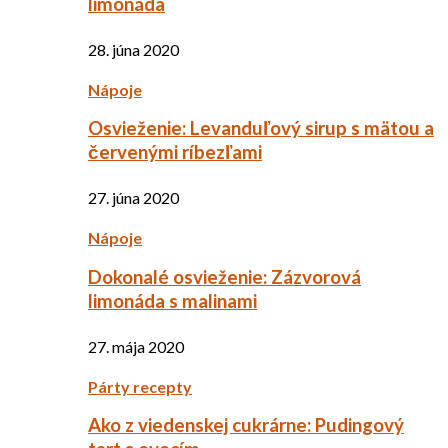
limonáda
28. júna 2020
Nápoje
Osvieženie: Levanduľový sirup s mätou a
červenými ríbezľami
27. júna 2020
Nápoje
Dokonalé osvieženie: Zázvorová
limonáda s malinami
27. mája 2020
Párty recepty
Ako z viedenskej cukrárne: Pudingový