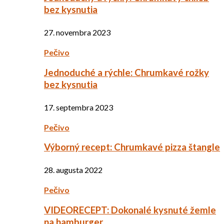
bez kysnutia
27. novembra 2023
Pečivo
Jednoduché a rýchle: Chrumkavé rožky
bez kysnutia
17. septembra 2023
Pečivo
Výborný recept: Chrumkavé pizza štangle
28. augusta 2022
Pečivo
VIDEORECEPT: Dokonalé kysnuté žemle
na hamburger