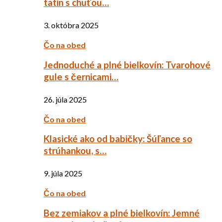
tatin s chuťou…
3. októbra 2025
Čo na obed
Jednoduché a plné bielkovín: Tvarohové
gule s černicami…
26. júla 2025
Čo na obed
Klasické ako od babičky: Šúľance so
strúhankou, s…
9. júla 2025
Čo na obed
Bez zemiakov a plné bielkovín: Jemné