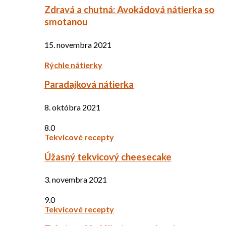
Zdravá a chutná: Avokádová nátierka so
smotanou
15. novembra 2021
Rýchle nátierky
Paradajková nátierka
8. októbra 2021
8.0
Tekvicové recepty
Úžasný tekvicový cheesecake
3. novembra 2021
9.0
Tekvicové recepty