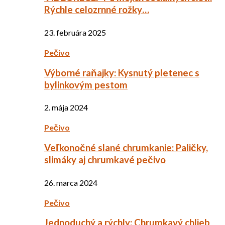
Rýchle celozrnné rožky…
23. februára 2025
Pečivo
Výborné raňajky: Kysnutý pletenec s
bylinkovým pestom
2. mája 2024
Pečivo
Veľkonočné slané chrumkanie: Paličky,
slimáky aj chrumkavé pečivo
26. marca 2024
Pečivo
Jednoduchý a rýchly: Chrumkavý chlieb