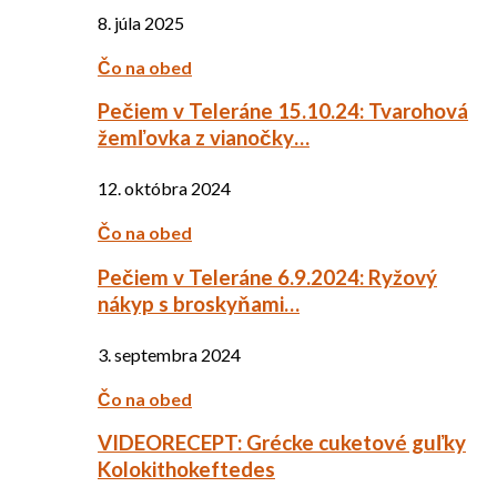
8. júla 2025
Čo na obed
Pečiem v Teleráne 15.10.24: Tvarohová
žemľovka z vianočky…
12. októbra 2024
Čo na obed
Pečiem v Teleráne 6.9.2024: Ryžový
nákyp s broskyňami…
3. septembra 2024
Čo na obed
VIDEORECEPT: Grécke cuketové guľky
Kolokithokeftedes