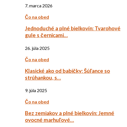
7. marca 2026
Čo na obed
Jednoduché a plné bielkovín: Tvarohové
gule s černicami…
26. júla 2025
Čo na obed
Klasické ako od babičky: Šúľance so
strúhankou, s…
9. júla 2025
Čo na obed
Bez zemiakov a plné bielkovín: Jemné
ovocné marhuľové…