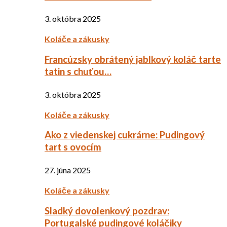
3. októbra 2025
Koláče a zákusky
Francúzsky obrátený jablkový koláč tarte
tatin s chuťou…
3. októbra 2025
Koláče a zákusky
Ako z viedenskej cukrárne: Pudingový
tart s ovocím
27. júna 2025
Koláče a zákusky
Sladký dovolenkový pozdrav:
Portugalské pudingové koláčiky