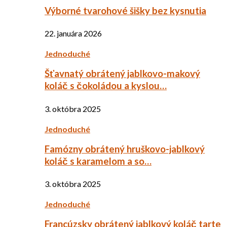
Výborné tvarohové šišky bez kysnutia
22. januára 2026
Jednoduché
Šťavnatý obrátený jablkovo-makový
koláč s čokoládou a kyslou…
3. októbra 2025
Jednoduché
Famózny obrátený hruškovo-jablkový
koláč s karamelom a so…
3. októbra 2025
Jednoduché
Francúzsky obrátený jablkový koláč tarte