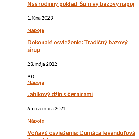
Náš rodinný poklad: Šumivý bazový nápoj
1. júna 2023
Nápoje
Dokonalé osvieženie: Tradičný bazový
sirup
23. mája 2022
9.0
Nápoje
Jablkový džin s černicami
6. novembra 2021
Nápoje
Voňavé osvieženie: Domáca levanduľová