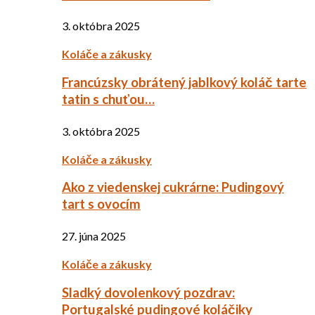
3. októbra 2025
Koláče a zákusky
Francúzsky obrátený jablkový koláč tarte
tatin s chuťou…
3. októbra 2025
Koláče a zákusky
Ako z viedenskej cukrárne: Pudingový
tart s ovocím
27. júna 2025
Koláče a zákusky
Sladký dovolenkový pozdrav:
Portugalské pudingové koláčiky