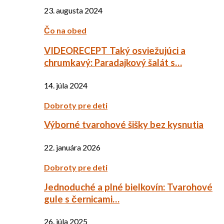
23. augusta 2024
Čo na obed
VIDEORECEPT Taký osviežujúci a
chrumkavý: Paradajkový šalát s…
14. júla 2024
Dobroty pre deti
Výborné tvarohové šišky bez kysnutia
22. januára 2026
Dobroty pre deti
Jednoduché a plné bielkovín: Tvarohové
gule s černicami…
26. júla 2025