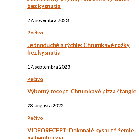
bez kysnutia
27. novembra 2023
Pečivo
Jednoduché a rýchle: Chrumkavé rožky
bez kysnutia
17. septembra 2023
Pečivo
Výborný recept: Chrumkavé pizza štangle
28. augusta 2022
Pečivo
VIDEORECEPT: Dokonalé kysnuté žemle
na hamburger