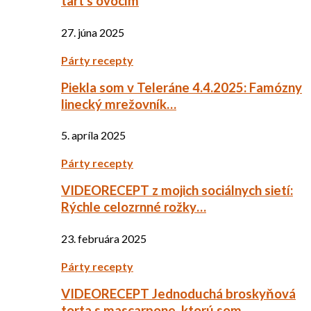
tart s ovocím
27. júna 2025
Párty recepty
Piekla som v Teleráne 4.4.2025: Famózny
linecký mrežovník…
5. apríla 2025
Párty recepty
VIDEORECEPT z mojich sociálnych sietí:
Rýchle celozrnné rožky…
23. februára 2025
Párty recepty
VIDEORECEPT Jednoduchá broskyňová
torta s mascarpone, ktorú som…