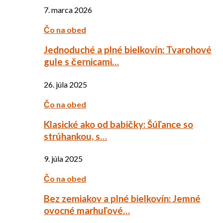
7. marca 2026
Čo na obed
Jednoduché a plné bielkovín: Tvarohové
gule s černicami…
26. júla 2025
Čo na obed
Klasické ako od babičky: Šúľance so
strúhankou, s…
9. júla 2025
Čo na obed
Bez zemiakov a plné bielkovín: Jemné
ovocné marhuľové…