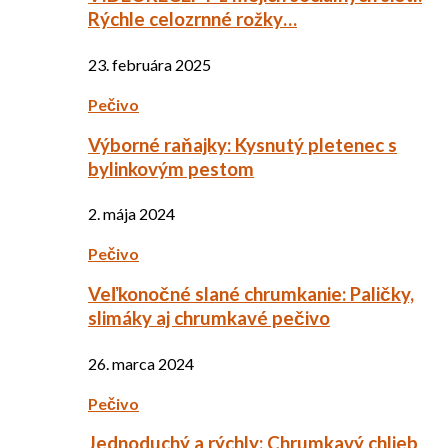
Rýchle celozrnné rožky…
23. februára 2025
Pečivo
Výborné raňajky: Kysnutý pletenec s
bylinkovým pestom
2. mája 2024
Pečivo
Veľkonočné slané chrumkanie: Paličky,
slimáky aj chrumkavé pečivo
26. marca 2024
Pečivo
Jednoduchý a rýchly: Chrumkavý chlieb