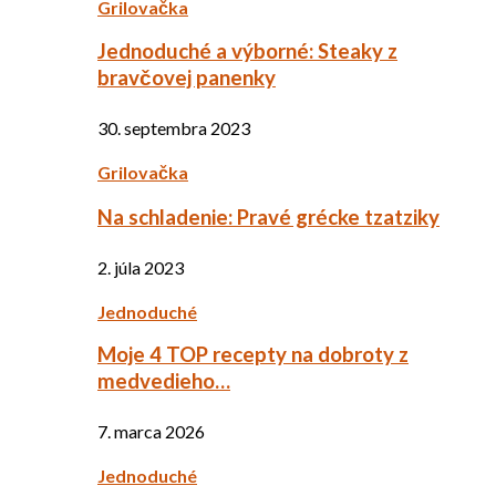
Grilovačka
Jednoduché a výborné: Steaky z
bravčovej panenky
30. septembra 2023
Grilovačka
Na schladenie: Pravé grécke tzatziky
2. júla 2023
Jednoduché
Moje 4 TOP recepty na dobroty z
medvedieho…
7. marca 2026
Jednoduché