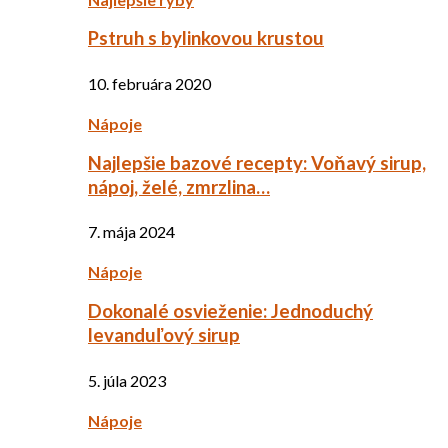
Pstruh s bylinkovou krustou
10. februára 2020
Nápoje
Najlepšie bazové recepty: Voňavý sirup,
nápoj, želé, zmrzlina…
7. mája 2024
Nápoje
Dokonalé osvieženie: Jednoduchý
levanduľový sirup
5. júla 2023
Nápoje