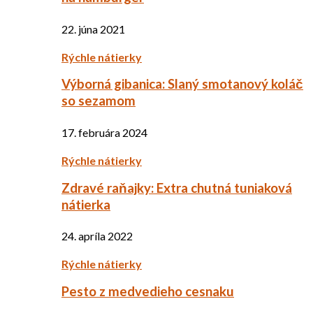
22. júna 2021
Rýchle nátierky
Výborná gibanica: Slaný smotanový koláč
so sezamom
17. februára 2024
Rýchle nátierky
Zdravé raňajky: Extra chutná tuniaková
nátierka
24. apríla 2022
Rýchle nátierky
Pesto z medvedieho cesnaku