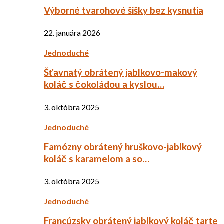
Výborné tvarohové šišky bez kysnutia
22. januára 2026
Jednoduché
Šťavnatý obrátený jablkovo-makový
koláč s čokoládou a kyslou…
3. októbra 2025
Jednoduché
Famózny obrátený hruškovo-jablkový
koláč s karamelom a so…
3. októbra 2025
Jednoduché
Francúzsky obrátený jablkový koláč tarte