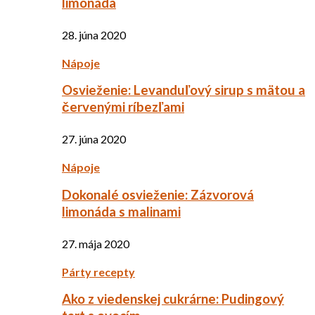
limonáda
28. júna 2020
Nápoje
Osvieženie: Levanduľový sirup s mätou a
červenými ríbezľami
27. júna 2020
Nápoje
Dokonalé osvieženie: Zázvorová
limonáda s malinami
27. mája 2020
Párty recepty
Ako z viedenskej cukrárne: Pudingový