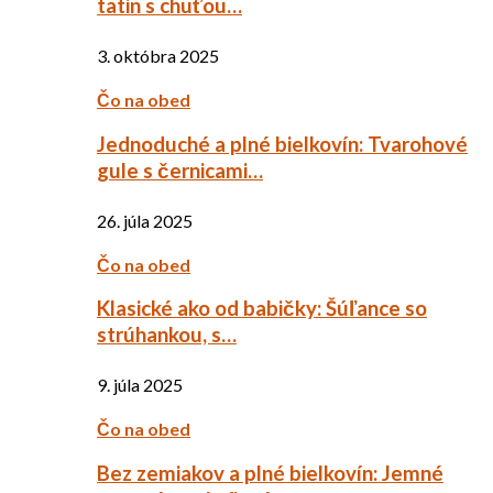
tatin s chuťou…
3. októbra 2025
Čo na obed
Jednoduché a plné bielkovín: Tvarohové
gule s černicami…
26. júla 2025
Čo na obed
Klasické ako od babičky: Šúľance so
strúhankou, s…
9. júla 2025
Čo na obed
Bez zemiakov a plné bielkovín: Jemné