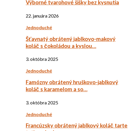
Výborné tvarohové šišky bez kysnutia
22. januára 2026
Jednoduché
Šťavnatý obrátený jablkovo-makový
koláč s čokoládou a kyslou…
3. októbra 2025
Jednoduché
Famózny obrátený hruškovo-jablkový
koláč s karamelom a so…
3. októbra 2025
Jednoduché
Francúzsky obrátený jablkový koláč tarte