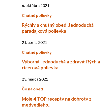
6. októbra 2021
Chutné polievky
Rýchly a chutný obed: Jednoduchá
paradajková polievka
21. apríla 2021
Chutné polievky
Výborná, jednoduchá a zdravá: Rýchla
cícerová polievka
23. marca 2021
Čo na obed
Moje 4 TOP recepty na dobroty z
medvedieho…