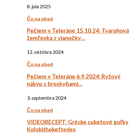
8. júla 2025
Čo na obed
Pečiem v Teleráne 15.10.24: Tvarohová
žemľovka z vianočky…
12. októbra 2024
Čo na obed
Pečiem v Teleráne 6.9.2024: Ryžový
nákyp s broskyňami…
3. septembra 2024
Čo na obed
VIDEORECEPT: Grécke cuketové guľky
Kolokithokeftedes