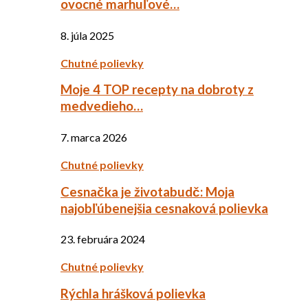
ovocné marhuľové…
8. júla 2025
Chutné polievky
Moje 4 TOP recepty na dobroty z
medvedieho…
7. marca 2026
Chutné polievky
Cesnačka je životabudč: Moja
najobľúbenejšia cesnaková polievka
23. februára 2024
Chutné polievky
Rýchla hrášková polievka