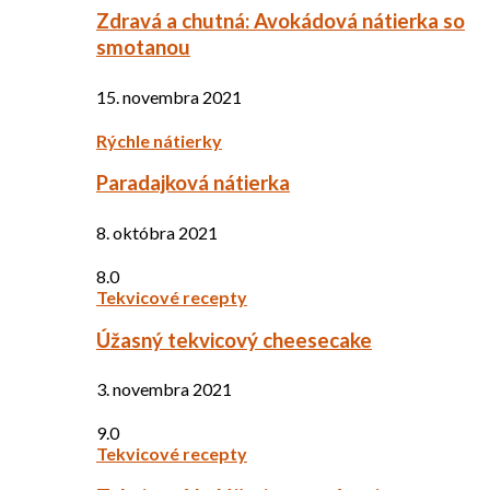
Zdravá a chutná: Avokádová nátierka so
smotanou
15. novembra 2021
Rýchle nátierky
Paradajková nátierka
8. októbra 2021
8.0
Tekvicové recepty
Úžasný tekvicový cheesecake
3. novembra 2021
9.0
Tekvicové recepty