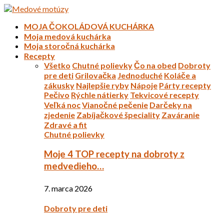
MOJA ČOKOLÁDOVÁ KUCHÁRKA
Moja medová kuchárka
Moja storočná kuchárka
Recepty
Všetko
Chutné polievky
Čo na obed
Dobroty
pre deti
Grilovačka
Jednoduché
Koláče a
zákusky
Najlepšie ryby
Nápoje
Párty recepty
Pečivo
Rýchle nátierky
Tekvicové recepty
Veľká noc
Vianočné pečenie
Darčeky na
zjedenie
Zabíjačkové špeciality
Zaváranie
Zdravé a fit
Chutné polievky
Moje 4 TOP recepty na dobroty z
medvedieho…
7. marca 2026
Dobroty pre deti