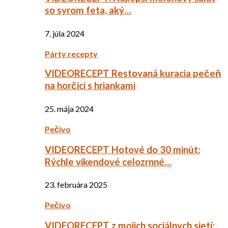
so syrom feta, aký…
7. júla 2024
Párty recepty
VIDEORECEPT Restovaná kuracia pečeň
na horčici s hriankami
25. mája 2024
Pečivo
VIDEORECEPT Hotové do 30 minút:
Rýchle vikendové celozrnné…
23. februára 2025
Pečivo
VIDEORECEPT z mojich sociálnych sietí: