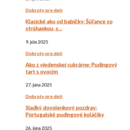
Dobroty pre deti
Klasické ako od babičky: Šúľance so
strúhankou, s…
9. júla 2025
Dobroty pre deti
Ako z viedenskej cukrárne: Pudingový
tart s ovocím
27. júna 2025
Dobroty pre deti
Sladký dovolenkový pozdrav:
Portugalské pudingové koláčiky
26. júna 2025