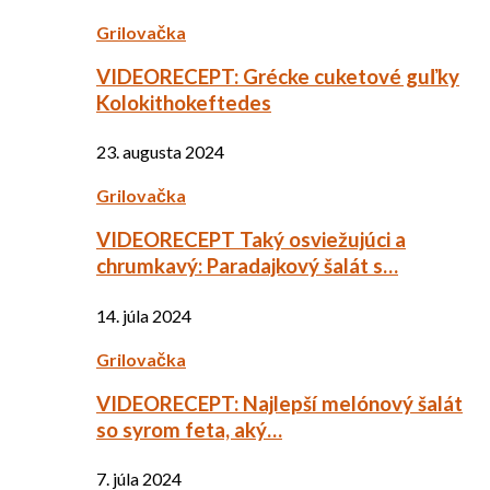
Grilovačka
VIDEORECEPT: Grécke cuketové guľky
Kolokithokeftedes
23. augusta 2024
Grilovačka
VIDEORECEPT Taký osviežujúci a
chrumkavý: Paradajkový šalát s…
14. júla 2024
Grilovačka
VIDEORECEPT: Najlepší melónový šalát
so syrom feta, aký…
7. júla 2024