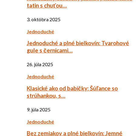
tatin s chuťou…
3. októbra 2025
Jednoduché
Jednoduché a plné bielkovín: Tvarohové
gule s černicami…
26. júla 2025
Jednoduché
Klasické ako od babičky: Šúľance so
strúhankou, s…
9. júla 2025
Jednoduché
Bez zemiakov a plné bielkovín: Jemné