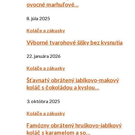
ovocné marhuľové…
8. júla 2025
Koláče a zákusky
Výborné tvarohové šišky bez kysnutia
22. januára 2026
Koláče a zákusky
Šťavnatý obrátený jablkovo-makový
koláč s čokoládou a kyslou…
3. októbra 2025
Koláče a zákusky
Famózny obrátený hruškovo-jablkový
koláč s karamelom a so…