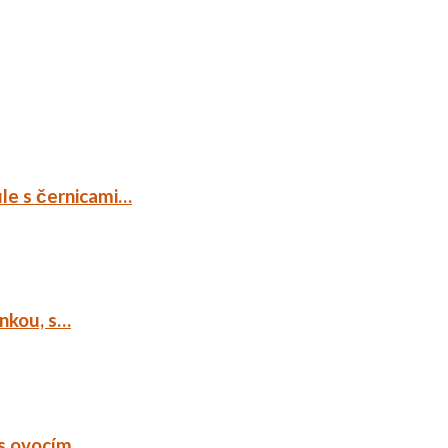
ule s černicami…
ankou, s…
 s ovocím