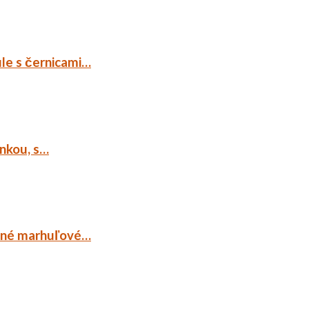
ule s černicami…
ankou, s…
ocné marhuľové…