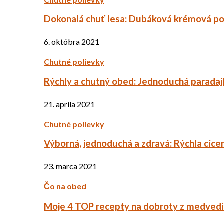
Dokonalá chuť lesa: Dubáková krémová po
6. októbra 2021
Chutné polievky
Rýchly a chutný obed: Jednoduchá paradaj
21. apríla 2021
Chutné polievky
Výborná, jednoduchá a zdravá: Rýchla cíce
23. marca 2021
Čo na obed
Moje 4 TOP recepty na dobroty z medved