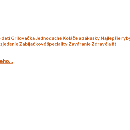
 deti
Grilovačka
Jednoduché
Koláče a zákusky
Najlepšie ryb
zjedenie
Zabíjačkové špeciality
Zaváranie
Zdravé a fit
ieho…