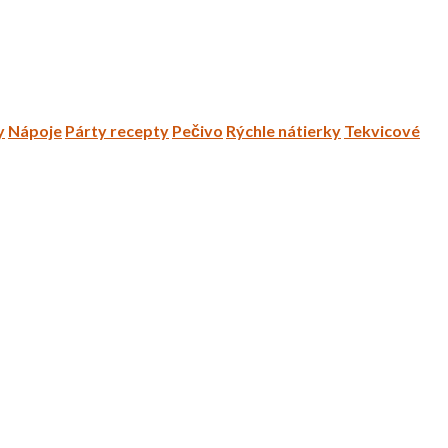
y
Nápoje
Párty recepty
Pečivo
Rýchle nátierky
Tekvicové