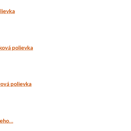
lievka
ková polievka
rová polievka
ieho…