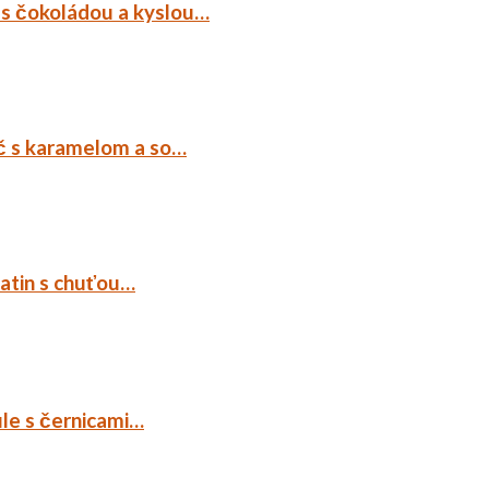
 s čokoládou a kyslou…
č s karamelom a so…
tatin s chuťou…
ule s černicami…