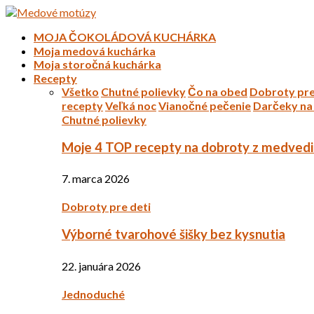
MOJA ČOKOLÁDOVÁ KUCHÁRKA
Moja medová kuchárka
Moja storočná kuchárka
Recepty
Všetko
Chutné polievky
Čo na obed
Dobroty pre
recepty
Veľká noc
Vianočné pečenie
Darčeky na 
Chutné polievky
Moje 4 TOP recepty na dobroty z medved
7. marca 2026
Dobroty pre deti
Výborné tvarohové šišky bez kysnutia
22. januára 2026
Jednoduché