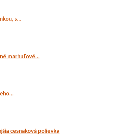
ankou, s…
ocné marhuľové…
ieho…
jšia cesnaková polievka