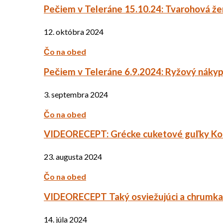
Pečiem v Teleráne 15.10.24: Tvarohová ž
12. októbra 2024
Čo na obed
Pečiem v Teleráne 6.9.2024: Ryžový náky
3. septembra 2024
Čo na obed
VIDEORECEPT: Grécke cuketové guľky Ko
23. augusta 2024
Čo na obed
VIDEORECEPT Taký osviežujúci a chrumkav
14. júla 2024