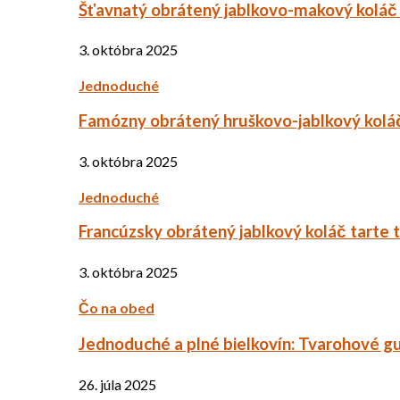
Šťavnatý obrátený jablkovo-makový koláč
3. októbra 2025
Jednoduché
Famózny obrátený hruškovo-jablkový kolá
3. októbra 2025
Jednoduché
Francúzsky obrátený jablkový koláč tarte 
3. októbra 2025
Čo na obed
Jednoduché a plné bielkovín: Tvarohové g
26. júla 2025