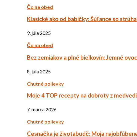
Čo na obed
Klasické ako od babičky: Šúľance so strúh
9. júla 2025
Čo na obed
Bez zemiakov a plné bielkovín: Jemné ov
8. júla 2025
Chutné polievky
Moje 4 TOP recepty na dobroty z medved
7. marca 2026
Chutné polievky
Cesnačka je životabudč: Moja najobľúbene