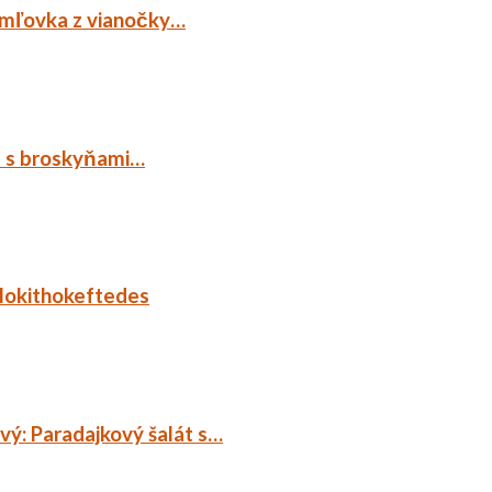
emľovka z vianočky…
p s broskyňami…
lokithokeftedes
ý: Paradajkový šalát s…