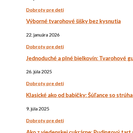
Dobroty pre deti
Výborné tvarohové šišky bez kysnutia
22. januára 2026
Dobroty pre deti
Jednoduché a plné bielkovín: Tvarohové g
26. júla 2025
Dobroty pre deti
Klasické ako od babičky: Šúľance so strúh
9. júla 2025
Dobroty pre deti
Ako z viedenskej cukrárne: Pudingový tart