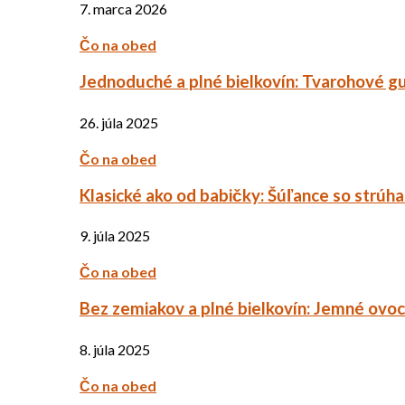
7. marca 2026
Čo na obed
Jednoduché a plné bielkovín: Tvarohové g
26. júla 2025
Čo na obed
Klasické ako od babičky: Šúľance so strúh
9. júla 2025
Čo na obed
Bez zemiakov a plné bielkovín: Jemné ov
8. júla 2025
Čo na obed