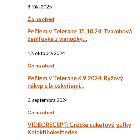
8. júla 2025
Čo na obed
Pečiem v Teleráne 15.10.24: Tvarohová
žemľovka z vianočky…
12. októbra 2024
Čo na obed
Pečiem v Teleráne 6.9.2024: Ryžový
nákyp s broskyňami…
3. septembra 2024
Čo na obed
VIDEORECEPT: Grécke cuketové guľky
Kolokithokeftedes