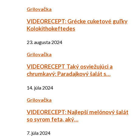
Grilovačka
VIDEORECEPT: Grécke cuketové guľky
Kolokithokeftedes
23. augusta 2024
Grilovačka
VIDEORECEPT Taký osviežujúci a
chrumkavý: Paradajkový šalát s…
14. júla 2024
Grilovačka
VIDEORECEPT: Najlepší melónový šalát
so syrom feta, aký…
7. júla 2024