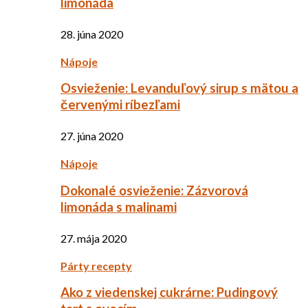
limonáda
28. júna 2020
Nápoje
Osvieženie: Levanduľový sirup s mätou a
červenými ríbezľami
27. júna 2020
Nápoje
Dokonalé osvieženie: Zázvorová
limonáda s malinami
27. mája 2020
Párty recepty
Ako z viedenskej cukrárne: Pudingový