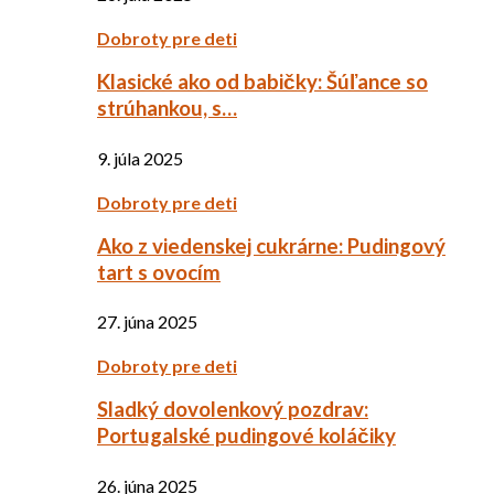
Dobroty pre deti
Klasické ako od babičky: Šúľance so
strúhankou, s…
9. júla 2025
Dobroty pre deti
Ako z viedenskej cukrárne: Pudingový
tart s ovocím
27. júna 2025
Dobroty pre deti
Sladký dovolenkový pozdrav:
Portugalské pudingové koláčiky
26. júna 2025