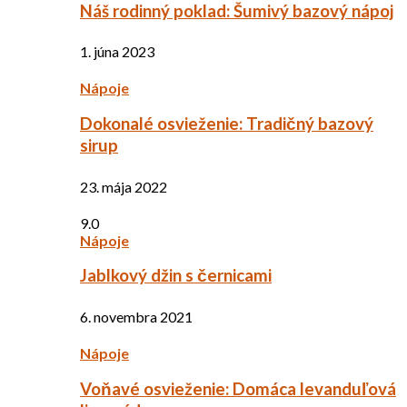
Náš rodinný poklad: Šumivý bazový nápoj
1. júna 2023
Nápoje
Dokonalé osvieženie: Tradičný bazový
sirup
23. mája 2022
9.0
Nápoje
Jablkový džin s černicami
6. novembra 2021
Nápoje
Voňavé osvieženie: Domáca levanduľová