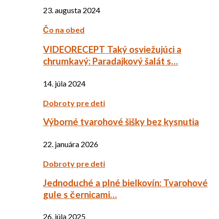
23. augusta 2024
Čo na obed
VIDEORECEPT Taký osviežujúci a
chrumkavý: Paradajkový šalát s…
14. júla 2024
Dobroty pre deti
Výborné tvarohové šišky bez kysnutia
22. januára 2026
Dobroty pre deti
Jednoduché a plné bielkovín: Tvarohové
gule s černicami…
26. júla 2025