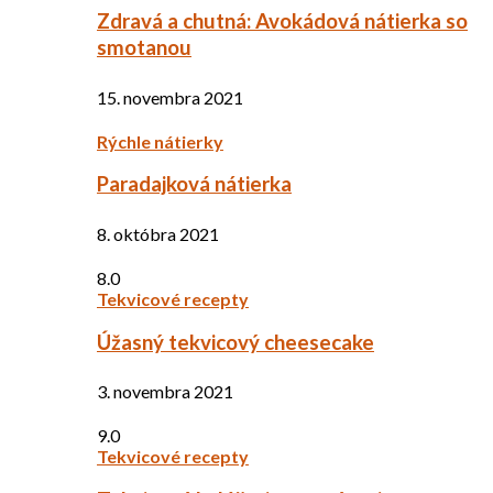
Zdravá a chutná: Avokádová nátierka so
smotanou
15. novembra 2021
Rýchle nátierky
Paradajková nátierka
8. októbra 2021
8.0
Tekvicové recepty
Úžasný tekvicový cheesecake
3. novembra 2021
9.0
Tekvicové recepty