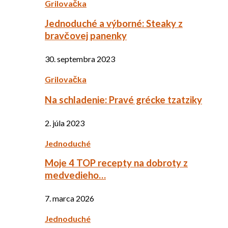
Grilovačka
Jednoduché a výborné: Steaky z
bravčovej panenky
30. septembra 2023
Grilovačka
Na schladenie: Pravé grécke tzatziky
2. júla 2023
Jednoduché
Moje 4 TOP recepty na dobroty z
medvedieho…
7. marca 2026
Jednoduché