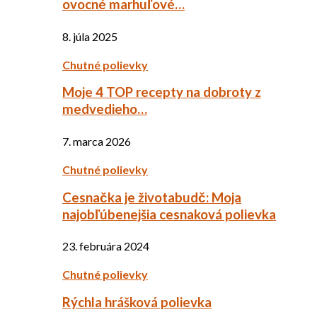
ovocné marhuľové…
8. júla 2025
Chutné polievky
Moje 4 TOP recepty na dobroty z
medvedieho…
7. marca 2026
Chutné polievky
Cesnačka je životabudč: Moja
najobľúbenejšia cesnaková polievka
23. februára 2024
Chutné polievky
Rýchla hrášková polievka