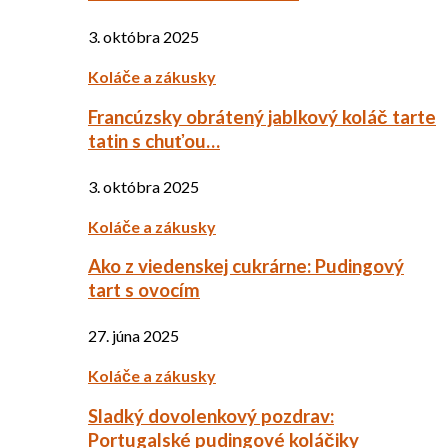
3. októbra 2025
Koláče a zákusky
Francúzsky obrátený jablkový koláč tarte
tatin s chuťou…
3. októbra 2025
Koláče a zákusky
Ako z viedenskej cukrárne: Pudingový
tart s ovocím
27. júna 2025
Koláče a zákusky
Sladký dovolenkový pozdrav:
Portugalské pudingové koláčiky