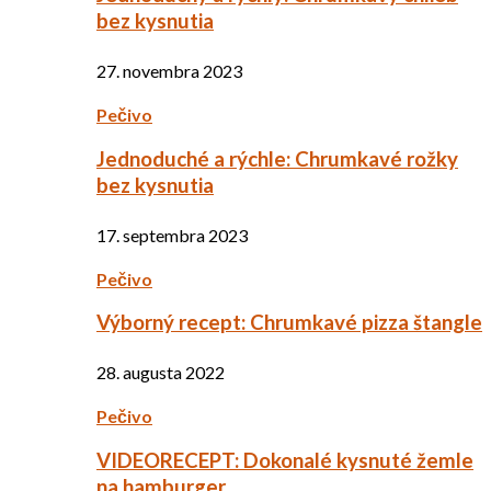
bez kysnutia
27. novembra 2023
Pečivo
Jednoduché a rýchle: Chrumkavé rožky
bez kysnutia
17. septembra 2023
Pečivo
Výborný recept: Chrumkavé pizza štangle
28. augusta 2022
Pečivo
VIDEORECEPT: Dokonalé kysnuté žemle
na hamburger