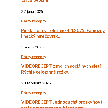
tart s ovocím
27. júna 2025
Párty recepty
Piekla som v Teleráne 4.4.2025: Famózny
linecký mrežovník…
5. apríla 2025
Párty recepty
VIDEORECEPT z mojich sociálnych sietí:
Rýchle celozrnné rožky…
23. februára 2025
Párty recepty
VIDEORECEPT Jednoduchá broskyňová
torta s mascarpone, ktorú som…