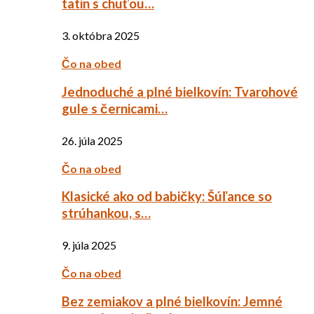
tatin s chuťou…
3. októbra 2025
Čo na obed
Jednoduché a plné bielkovín: Tvarohové
gule s černicami…
26. júla 2025
Čo na obed
Klasické ako od babičky: Šúľance so
strúhankou, s…
9. júla 2025
Čo na obed
Bez zemiakov a plné bielkovín: Jemné