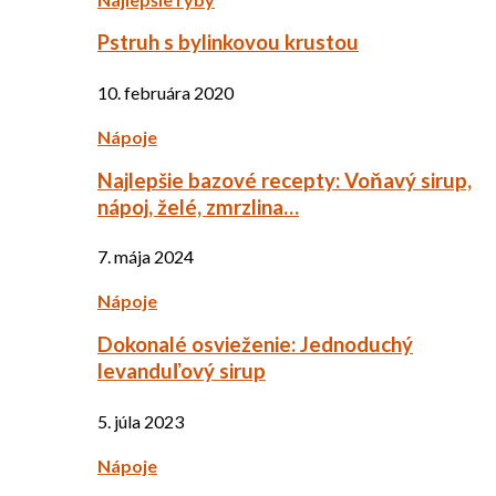
Pstruh s bylinkovou krustou
10. februára 2020
Nápoje
Najlepšie bazové recepty: Voňavý sirup,
nápoj, želé, zmrzlina…
7. mája 2024
Nápoje
Dokonalé osvieženie: Jednoduchý
levanduľový sirup
5. júla 2023
Nápoje