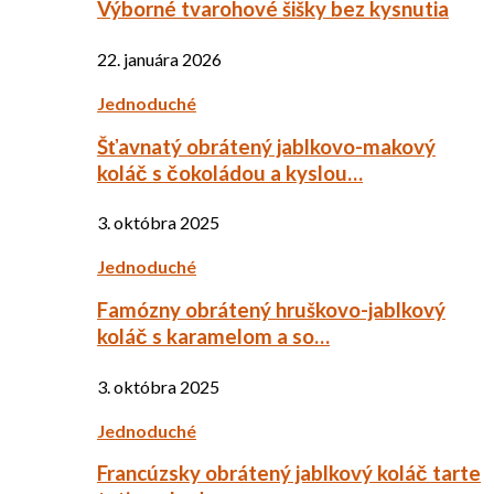
Výborné tvarohové šišky bez kysnutia
22. januára 2026
Jednoduché
Šťavnatý obrátený jablkovo-makový
koláč s čokoládou a kyslou…
3. októbra 2025
Jednoduché
Famózny obrátený hruškovo-jablkový
koláč s karamelom a so…
3. októbra 2025
Jednoduché
Francúzsky obrátený jablkový koláč tarte