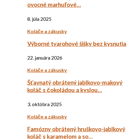
ovocné marhuľové…
8. júla 2025
Koláče a zákusky
Výborné tvarohové šišky bez kysnutia
22. januára 2026
Koláče a zákusky
Šťavnatý obrátený jablkovo-makový
koláč s čokoládou a kyslou…
3. októbra 2025
Koláče a zákusky
Famózny obrátený hruškovo-jablkový
koláč s karamelom a so…