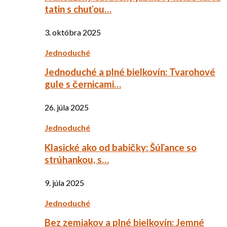
tatin s chuťou…
3. októbra 2025
Jednoduché
Jednoduché a plné bielkovín: Tvarohové
gule s černicami…
26. júla 2025
Jednoduché
Klasické ako od babičky: Šúľance so
strúhankou, s…
9. júla 2025
Jednoduché
Bez zemiakov a plné bielkovín: Jemné