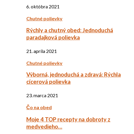
6. októbra 2021
Chutné polievky
Rýchly a chutný obed: Jednoduchá
paradajková polievka
21. apríla 2021
Chutné polievky
Výborná, jednoduchá a zdravá: Rýchla
cícerová polievka
23. marca 2021
Čo na obed
Moje 4 TOP recepty na dobroty z
medvedieho…