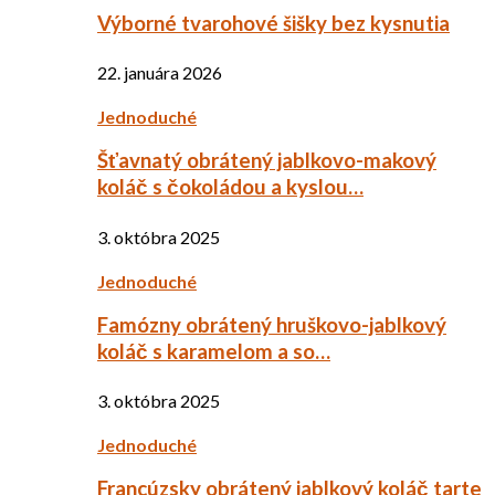
Výborné tvarohové šišky bez kysnutia
22. januára 2026
Jednoduché
Šťavnatý obrátený jablkovo-makový
koláč s čokoládou a kyslou…
3. októbra 2025
Jednoduché
Famózny obrátený hruškovo-jablkový
koláč s karamelom a so…
3. októbra 2025
Jednoduché
Francúzsky obrátený jablkový koláč tarte