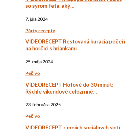
so syrom feta, aký…
7. júla 2024
Párty recepty
VIDEORECEPT Restovaná kuracia pečeň
na horčici s hriankami
25. mája 2024
Pečivo
VIDEORECEPT Hotové do 30 minút:
Rýchle vikendové celozrnné…
23. februára 2025
Pečivo
VIDEORECEPT z mojich sociálnych sietí: