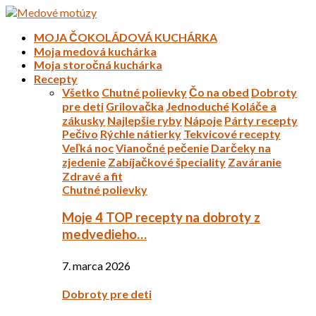
MOJA ČOKOLÁDOVÁ KUCHÁRKA
Moja medová kuchárka
Moja storočná kuchárka
Recepty
Všetko
Chutné polievky
Čo na obed
Dobroty
pre deti
Grilovačka
Jednoduché
Koláče a
zákusky
Najlepšie ryby
Nápoje
Párty recepty
Pečivo
Rýchle nátierky
Tekvicové recepty
Veľká noc
Vianočné pečenie
Darčeky na
zjedenie
Zabíjačkové špeciality
Zaváranie
Zdravé a fit
Chutné polievky
Moje 4 TOP recepty na dobroty z
medvedieho…
7. marca 2026
Dobroty pre deti