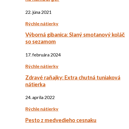
22. júna 2021
Rýchle nátierky
Výborná gibanica: Slaný smotanový koláč
so sezamom
17. februára 2024
Rýchle nátierky
Zdravé raňajky: Extra chutná tuniaková
nátierka
24. apríla 2022
Rýchle nátierky
Pesto z medvedieho cesnaku