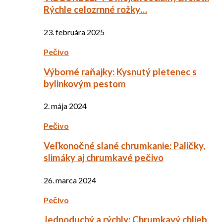
Rýchle celozrnné rožky…
23. februára 2025
Pečivo
Výborné raňajky: Kysnutý pletenec s
bylinkovým pestom
2. mája 2024
Pečivo
Veľkonočné slané chrumkanie: Paličky,
slimáky aj chrumkavé pečivo
26. marca 2024
Pečivo
Jednoduchý a rýchly: Chrumkavý chlieb