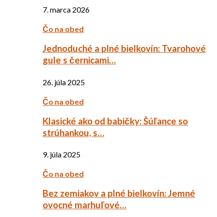
7. marca 2026
Čo na obed
Jednoduché a plné bielkovín: Tvarohové
gule s černicami…
26. júla 2025
Čo na obed
Klasické ako od babičky: Šúľance so
strúhankou, s…
9. júla 2025
Čo na obed
Bez zemiakov a plné bielkovín: Jemné
ovocné marhuľové…