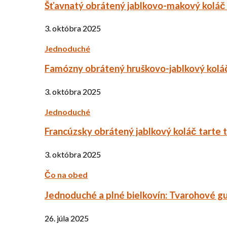
Šťavnatý obrátený jablkovo-makový koláč
3. októbra 2025
Jednoduché
Famózny obrátený hruškovo-jablkový kolá
3. októbra 2025
Jednoduché
Francúzsky obrátený jablkový koláč tarte 
3. októbra 2025
Čo na obed
Jednoduché a plné bielkovín: Tvarohové g
26. júla 2025