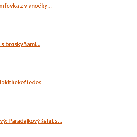
emľovka z vianočky…
p s broskyňami…
lokithokeftedes
ý: Paradajkový šalát s…