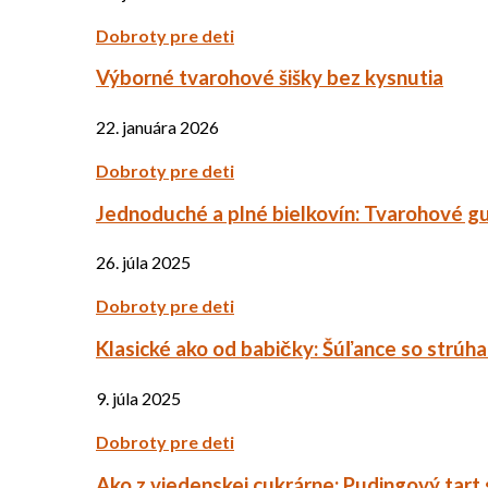
Dobroty pre deti
Výborné tvarohové šišky bez kysnutia
22. januára 2026
Dobroty pre deti
Jednoduché a plné bielkovín: Tvarohové g
26. júla 2025
Dobroty pre deti
Klasické ako od babičky: Šúľance so strúh
9. júla 2025
Dobroty pre deti
Ako z viedenskej cukrárne: Pudingový tart