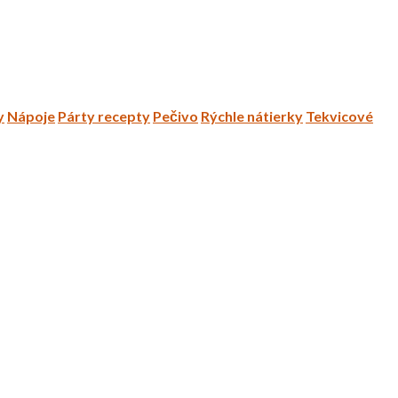
y
Nápoje
Párty recepty
Pečivo
Rýchle nátierky
Tekvicové