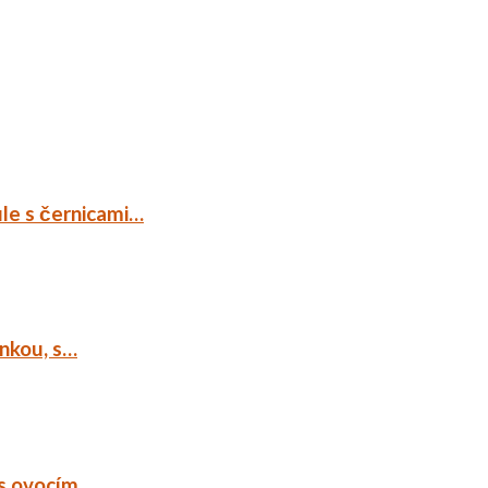
ule s černicami…
ankou, s…
 s ovocím