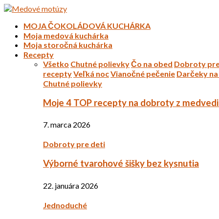
MOJA ČOKOLÁDOVÁ KUCHÁRKA
Moja medová kuchárka
Moja storočná kuchárka
Recepty
Všetko
Chutné polievky
Čo na obed
Dobroty pre
recepty
Veľká noc
Vianočné pečenie
Darčeky na 
Chutné polievky
Moje 4 TOP recepty na dobroty z medved
7. marca 2026
Dobroty pre deti
Výborné tvarohové šišky bez kysnutia
22. januára 2026
Jednoduché