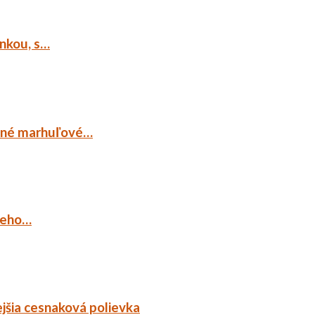
ankou, s…
ocné marhuľové…
ieho…
jšia cesnaková polievka