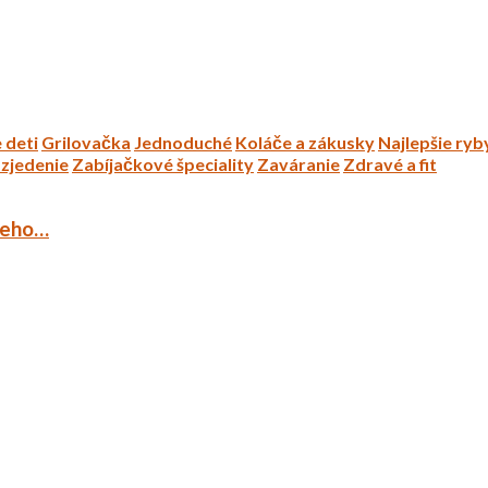
 deti
Grilovačka
Jednoduché
Koláče a zákusky
Najlepšie ryb
zjedenie
Zabíjačkové špeciality
Zaváranie
Zdravé a fit
ieho…