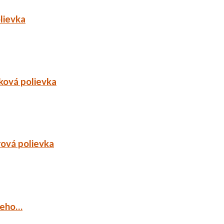
lievka
ková polievka
rová polievka
ieho…