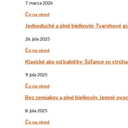
7. marca 2026
Čo na obed
Jednoduché a plné bielkovín: Tvarohové g
26. júla 2025
Čo na obed
Klasické ako od babičky: Šúľance so strúh
9. júla 2025
Čo na obed
Bez zemiakov a plné bielkovín: Jemné ov
8. júla 2025
Čo na obed