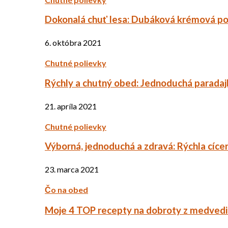
Dokonalá chuť lesa: Dubáková krémová po
6. októbra 2021
Chutné polievky
Rýchly a chutný obed: Jednoduchá paradaj
21. apríla 2021
Chutné polievky
Výborná, jednoduchá a zdravá: Rýchla cíce
23. marca 2021
Čo na obed
Moje 4 TOP recepty na dobroty z medved