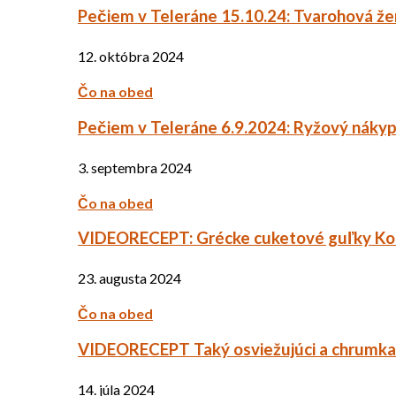
Pečiem v Teleráne 15.10.24: Tvarohová ž
12. októbra 2024
Čo na obed
Pečiem v Teleráne 6.9.2024: Ryžový náky
3. septembra 2024
Čo na obed
VIDEORECEPT: Grécke cuketové guľky Ko
23. augusta 2024
Čo na obed
VIDEORECEPT Taký osviežujúci a chrumkav
14. júla 2024