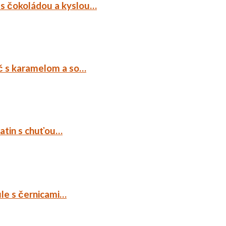
 s čokoládou a kyslou…
č s karamelom a so…
tatin s chuťou…
ule s černicami…