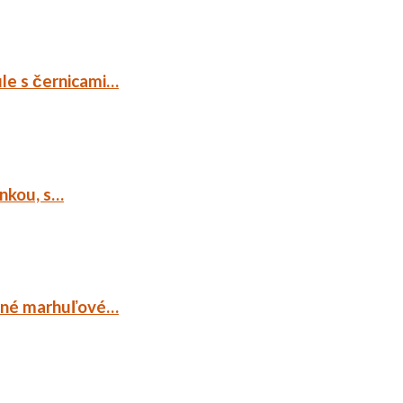
ule s černicami…
ankou, s…
ocné marhuľové…