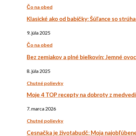
Čo na obed
Klasické ako od babičky: Šúľance so strúh
9. júla 2025
Čo na obed
Bez zemiakov a plné bielkovín: Jemné ov
8. júla 2025
Chutné polievky
Moje 4 TOP recepty na dobroty z medved
7. marca 2026
Chutné polievky
Cesnačka je životabudč: Moja najobľúbene