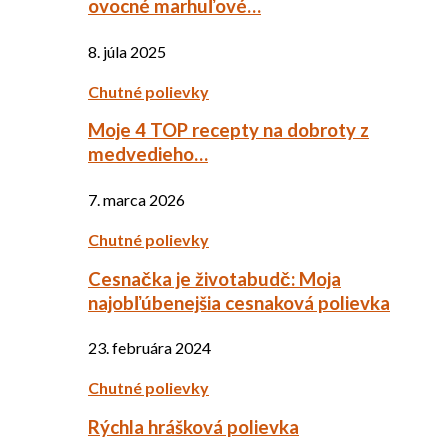
ovocné marhuľové…
8. júla 2025
Chutné polievky
Moje 4 TOP recepty na dobroty z
medvedieho…
7. marca 2026
Chutné polievky
Cesnačka je životabudč: Moja
najobľúbenejšia cesnaková polievka
23. februára 2024
Chutné polievky
Rýchla hrášková polievka