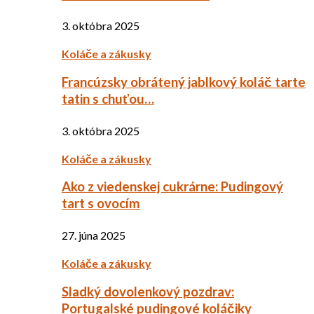
3. októbra 2025
Koláče a zákusky
Francúzsky obrátený jablkový koláč tarte
tatin s chuťou…
3. októbra 2025
Koláče a zákusky
Ako z viedenskej cukrárne: Pudingový
tart s ovocím
27. júna 2025
Koláče a zákusky
Sladký dovolenkový pozdrav:
Portugalské pudingové koláčiky