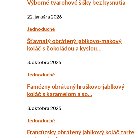
Výborné tvarohové šišky bez kysnutia
22. januára 2026
Jednoduché
Šťavnatý obrátený jablkovo-makový
koláč s čokoládou a kyslou…
3. októbra 2025
Jednoduché
Famózny obrátený hruškovo-jablkový
koláč s karamelom a so…
3. októbra 2025
Jednoduché
Francúzsky obrátený jablkový koláč tarte