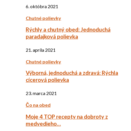
6. októbra 2021
Chutné polievky
Rýchly a chutný obed: Jednoduchá
paradajková polievka
21. apríla 2021
Chutné polievky
Výborná, jednoduchá a zdravá: Rýchla
cícerová polievka
23. marca 2021
Čo na obed
Moje 4 TOP recepty na dobroty z
medvedieho…