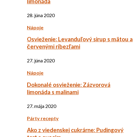
limonáda
28. júna 2020
Nápoje
Osvieženie: Levanduľový sirup s mätou a
červenými ríbezľami
27. júna 2020
Nápoje
Dokonalé osvieženie: Zázvorová
limonáda s malinami
27. mája 2020
Párty recepty
Ako z viedenskej cukrárne: Pudingový