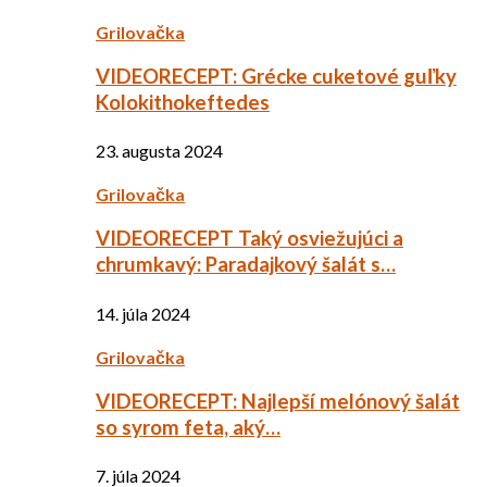
Grilovačka
VIDEORECEPT: Grécke cuketové guľky
Kolokithokeftedes
23. augusta 2024
Grilovačka
VIDEORECEPT Taký osviežujúci a
chrumkavý: Paradajkový šalát s…
14. júla 2024
Grilovačka
VIDEORECEPT: Najlepší melónový šalát
so syrom feta, aký…
7. júla 2024