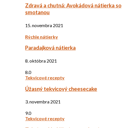
Zdravá a chutná: Avokádová nátierka so
smotanou
15. novembra 2021
Rýchle nátierky
Paradajková nátierka
8. októbra 2021
8.0
Tekvicové recepty
Úžasný tekvicový cheesecake
3. novembra 2021
9.0
Tekvicové recepty