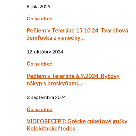
8. júla 2025
Čo na obed
Pečiem v Teleráne 15.10.24: Tvarohová
žemľovka z vianočky…
12. októbra 2024
Čo na obed
Pečiem v Teleráne 6.9.2024: Ryžový
nákyp s broskyňami…
3. septembra 2024
Čo na obed
VIDEORECEPT: Grécke cuketové guľky
Kolokithokeftedes