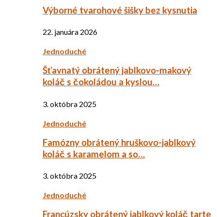
Výborné tvarohové šišky bez kysnutia
22. januára 2026
Jednoduché
Šťavnatý obrátený jablkovo-makový
koláč s čokoládou a kyslou…
3. októbra 2025
Jednoduché
Famózny obrátený hruškovo-jablkový
koláč s karamelom a so…
3. októbra 2025
Jednoduché
Francúzsky obrátený jablkový koláč tarte