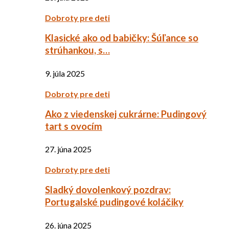
Dobroty pre deti
Klasické ako od babičky: Šúľance so
strúhankou, s…
9. júla 2025
Dobroty pre deti
Ako z viedenskej cukrárne: Pudingový
tart s ovocím
27. júna 2025
Dobroty pre deti
Sladký dovolenkový pozdrav:
Portugalské pudingové koláčiky
26. júna 2025