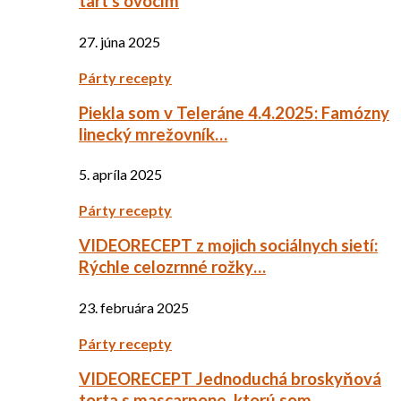
tart s ovocím
27. júna 2025
Párty recepty
Piekla som v Teleráne 4.4.2025: Famózny
linecký mrežovník…
5. apríla 2025
Párty recepty
VIDEORECEPT z mojich sociálnych sietí:
Rýchle celozrnné rožky…
23. februára 2025
Párty recepty
VIDEORECEPT Jednoduchá broskyňová
torta s mascarpone, ktorú som…