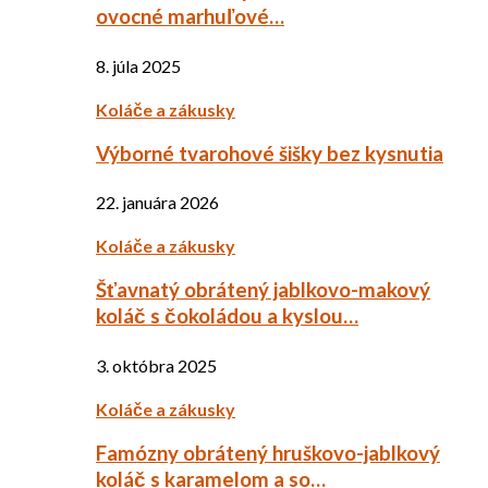
ovocné marhuľové…
8. júla 2025
Koláče a zákusky
Výborné tvarohové šišky bez kysnutia
22. januára 2026
Koláče a zákusky
Šťavnatý obrátený jablkovo-makový
koláč s čokoládou a kyslou…
3. októbra 2025
Koláče a zákusky
Famózny obrátený hruškovo-jablkový
koláč s karamelom a so…