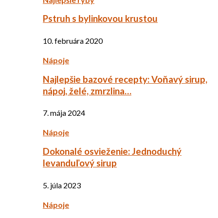
Pstruh s bylinkovou krustou
10. februára 2020
Nápoje
Najlepšie bazové recepty: Voňavý sirup,
nápoj, želé, zmrzlina…
7. mája 2024
Nápoje
Dokonalé osvieženie: Jednoduchý
levanduľový sirup
5. júla 2023
Nápoje