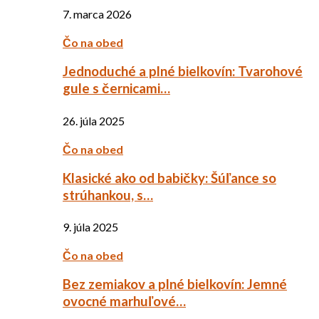
7. marca 2026
Čo na obed
Jednoduché a plné bielkovín: Tvarohové
gule s černicami…
26. júla 2025
Čo na obed
Klasické ako od babičky: Šúľance so
strúhankou, s…
9. júla 2025
Čo na obed
Bez zemiakov a plné bielkovín: Jemné
ovocné marhuľové…