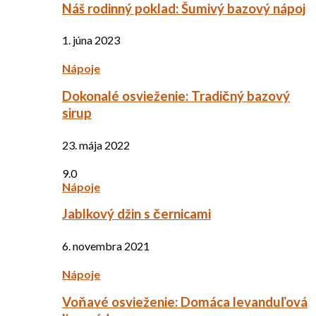
Náš rodinný poklad: Šumivý bazový nápoj
1. júna 2023
Nápoje
Dokonalé osvieženie: Tradičný bazový
sirup
23. mája 2022
9.0
Nápoje
Jablkový džin s černicami
6. novembra 2021
Nápoje
Voňavé osvieženie: Domáca levanduľová