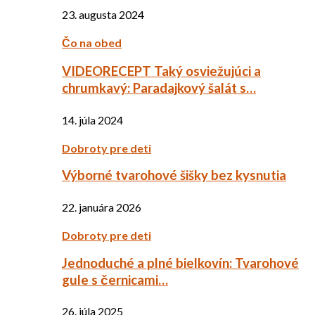
23. augusta 2024
Čo na obed
VIDEORECEPT Taký osviežujúci a
chrumkavý: Paradajkový šalát s…
14. júla 2024
Dobroty pre deti
Výborné tvarohové šišky bez kysnutia
22. januára 2026
Dobroty pre deti
Jednoduché a plné bielkovín: Tvarohové
gule s černicami…
26. júla 2025