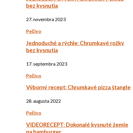
bez kysnutia
27. novembra 2023
Pečivo
Jednoduché a rýchle: Chrumkavé rožky
bez kysnutia
17. septembra 2023
Pečivo
Výborný recept: Chrumkavé pizza štangle
28. augusta 2022
Pečivo
VIDEORECEPT: Dokonalé kysnuté žemle
na hamburger