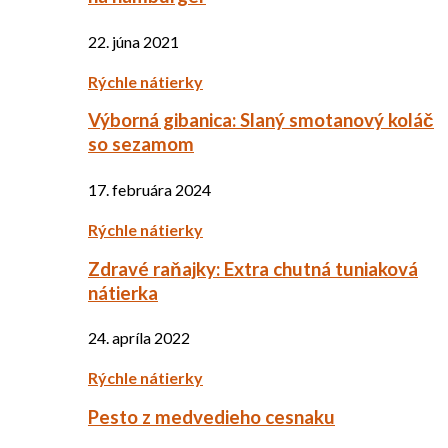
22. júna 2021
Rýchle nátierky
Výborná gibanica: Slaný smotanový koláč
so sezamom
17. februára 2024
Rýchle nátierky
Zdravé raňajky: Extra chutná tuniaková
nátierka
24. apríla 2022
Rýchle nátierky
Pesto z medvedieho cesnaku