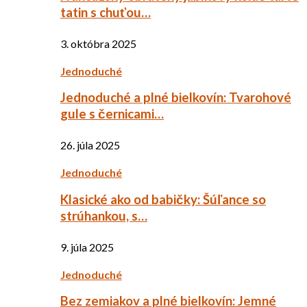
tatin s chuťou…
3. októbra 2025
Jednoduché
Jednoduché a plné bielkovín: Tvarohové
gule s černicami…
26. júla 2025
Jednoduché
Klasické ako od babičky: Šúľance so
strúhankou, s…
9. júla 2025
Jednoduché
Bez zemiakov a plné bielkovín: Jemné