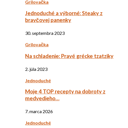
Grilovačka
Jednoduché a výborné: Steaky z
bravčovej panenky
30. septembra 2023
Grilovačka
Na schladenie: Pravé grécke tzatziky
2. júla 2023
Jednoduché
Moje 4 TOP recepty na dobroty z
medvedieho…
7. marca 2026
Jednoduché