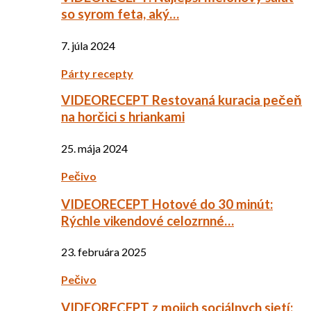
so syrom feta, aký…
7. júla 2024
Párty recepty
VIDEORECEPT Restovaná kuracia pečeň
na horčici s hriankami
25. mája 2024
Pečivo
VIDEORECEPT Hotové do 30 minút:
Rýchle vikendové celozrnné…
23. februára 2025
Pečivo
VIDEORECEPT z mojich sociálnych sietí: