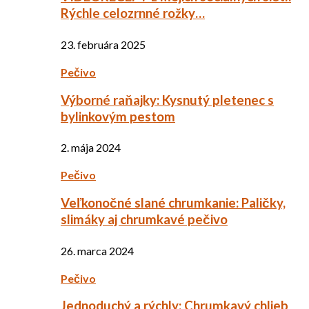
Rýchle celozrnné rožky…
23. februára 2025
Pečivo
Výborné raňajky: Kysnutý pletenec s
bylinkovým pestom
2. mája 2024
Pečivo
Veľkonočné slané chrumkanie: Paličky,
slimáky aj chrumkavé pečivo
26. marca 2024
Pečivo
Jednoduchý a rýchly: Chrumkavý chlieb