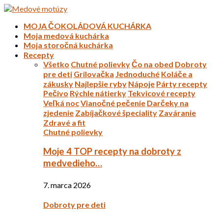
MOJA ČOKOLÁDOVÁ KUCHÁRKA
Moja medová kuchárka
Moja storočná kuchárka
Recepty
Všetko
Chutné polievky
Čo na obed
Dobroty
pre deti
Grilovačka
Jednoduché
Koláče a
zákusky
Najlepšie ryby
Nápoje
Párty recepty
Pečivo
Rýchle nátierky
Tekvicové recepty
Veľká noc
Vianočné pečenie
Darčeky na
zjedenie
Zabíjačkové špeciality
Zaváranie
Zdravé a fit
Chutné polievky
Moje 4 TOP recepty na dobroty z
medvedieho…
7. marca 2026
Dobroty pre deti