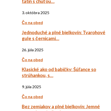
tatin s chuťou…
3. októbra 2025
Čo na obed
Jednoduché a plné bielkovín: Tvarohové
gule s černicami…
26. júla 2025
Čo na obed
Klasické ako od babičky: Šúľance so
strúhankou, s…
9. júla 2025
Čo na obed
Bez zemiakov a plné bielkovín: Jemné