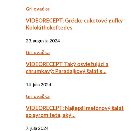
Grilovačka
VIDEORECEPT: Grécke cuketové guľky
Kolokithokeftedes
23. augusta 2024
Grilovačka
VIDEORECEPT Taký osviežujúci a
chrumkavý: Paradajkový šalát s…
14. júla 2024
Grilovačka
VIDEORECEPT: Najlepší melónový šalát
so syrom feta, aký…
7. júla 2024