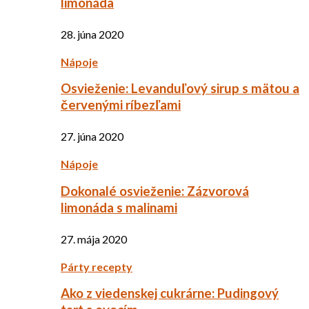
limonáda
28. júna 2020
Nápoje
Osvieženie: Levanduľový sirup s mätou a
červenými ríbezľami
27. júna 2020
Nápoje
Dokonalé osvieženie: Zázvorová
limonáda s malinami
27. mája 2020
Párty recepty
Ako z viedenskej cukrárne: Pudingový