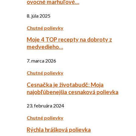
ovocné marhuľové…
8. júla 2025
Chutné polievky
Moje 4 TOP recepty na dobroty z
medvedieho…
7. marca 2026
Chutné polievky
Cesnačka je životabudč: Moja
najobľúbenejšia cesnaková polievka
23. februára 2024
Chutné polievky
Rýchla hrášková polievka