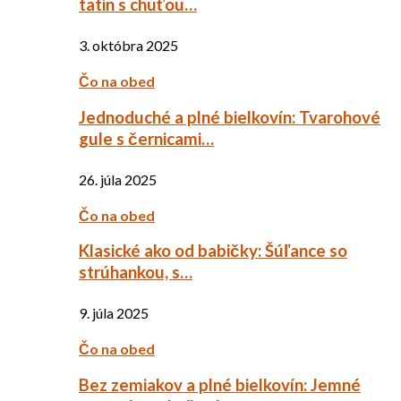
tatin s chuťou…
3. októbra 2025
Čo na obed
Jednoduché a plné bielkovín: Tvarohové
gule s černicami…
26. júla 2025
Čo na obed
Klasické ako od babičky: Šúľance so
strúhankou, s…
9. júla 2025
Čo na obed
Bez zemiakov a plné bielkovín: Jemné