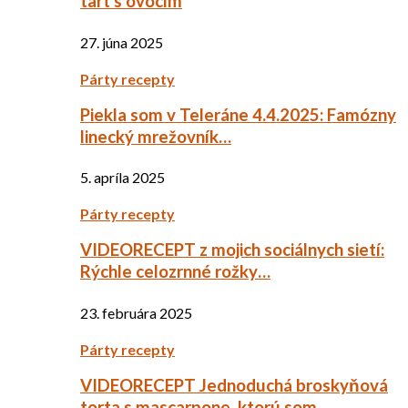
tart s ovocím
27. júna 2025
Párty recepty
Piekla som v Teleráne 4.4.2025: Famózny
linecký mrežovník…
5. apríla 2025
Párty recepty
VIDEORECEPT z mojich sociálnych sietí:
Rýchle celozrnné rožky…
23. februára 2025
Párty recepty
VIDEORECEPT Jednoduchá broskyňová
torta s mascarpone, ktorú som…