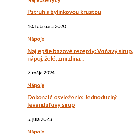
Pstruh s bylinkovou krustou
10. februára 2020
Nápoje
Najlepšie bazové recepty: Voňavý sirup,
nápoj, želé, zmrzlina…
7. mája 2024
Nápoje
Dokonalé osvieženie: Jednoduchý
levanduľový sirup
5. júla 2023
Nápoje