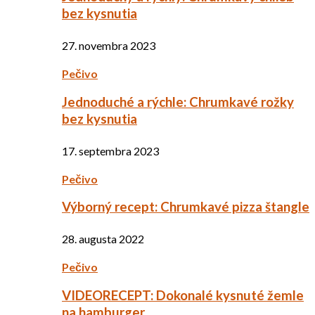
bez kysnutia
27. novembra 2023
Pečivo
Jednoduché a rýchle: Chrumkavé rožky
bez kysnutia
17. septembra 2023
Pečivo
Výborný recept: Chrumkavé pizza štangle
28. augusta 2022
Pečivo
VIDEORECEPT: Dokonalé kysnuté žemle
na hamburger