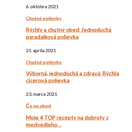
6. októbra 2021
Chutné polievky
Rýchly a chutný obed: Jednoduchá
paradajková polievka
21. apríla 2021
Chutné polievky
Výborná, jednoduchá a zdravá: Rýchla
cícerová polievka
23. marca 2021
Čo na obed
Moje 4 TOP recepty na dobroty z
medvedieho…