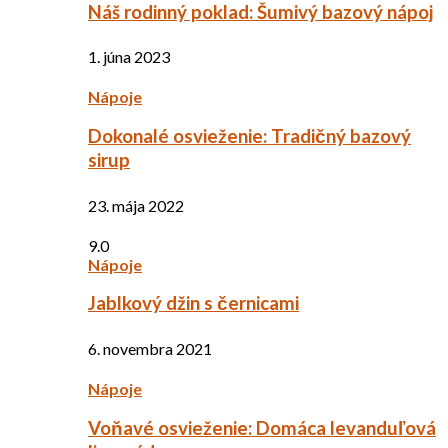
Náš rodinný poklad: Šumivý bazový nápoj
1. júna 2023
Nápoje
Dokonalé osvieženie: Tradičný bazový
sirup
23. mája 2022
9.0
Nápoje
Jablkový džin s černicami
6. novembra 2021
Nápoje
Voňavé osvieženie: Domáca levanduľová