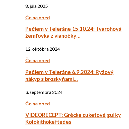
8. júla 2025
Čo na obed
Pečiem v Teleráne 15.10.24: Tvarohová
žemľovka z vianočky…
12. októbra 2024
Čo na obed
Pečiem v Teleráne 6.9.2024: Ryžový
nákyp s broskyňami…
3. septembra 2024
Čo na obed
VIDEORECEPT: Grécke cuketové guľky
Kolokithokeftedes