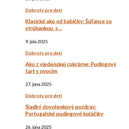
Dobroty pre deti
Klasické ako od babičky: Šúľance so
strúhankou, s…
9. júla 2025
Dobroty pre deti
Ako z viedenskej cukrárne: Pudingový
tart s ovocím
27. júna 2025
Dobroty pre deti
Sladký dovolenkový pozdrav:
Portugalské pudingové koláčiky
26. júna 2025