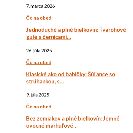
7. marca 2026
Čo na obed
Jednoduché a plné bielkovín: Tvarohové
gule s černicami…
26. júla 2025
Čo na obed
Klasické ako od babičky: Šúľance so
strúhankou, s…
9. júla 2025
Čo na obed
Bez zemiakov a plné bielkovín: Jemné
ovocné marhuľové…