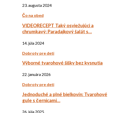
23. augusta 2024
Čo na obed
VIDEORECEPT Taký osviežujúci a
chrumkavý: Paradajkový šalát s…
14. júla 2024
Dobroty pre deti
Výborné tvarohové šišky bez kysnutia
22. januára 2026
Dobroty pre deti
Jednoduché a plné bielkovín: Tvarohové
gule s černicami…
26. júla 2025