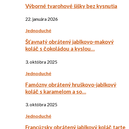
Výborné tvarohové šišky bez kysnutia
22. januára 2026
Jednoduché
Šťavnatý obrátený jablkovo-makový
koláč s čokoládou a kyslou…
3. októbra 2025
Jednoduché
Famózny obrátený hruškovo-jablkový
koláč s karamelom a so…
3. októbra 2025
Jednoduché
Francúzsky obrátený jablkový koláč tarte