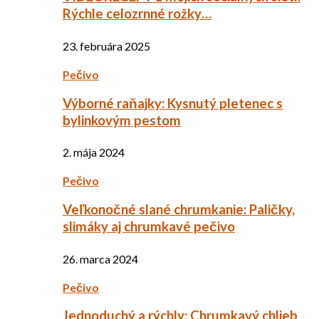
Rýchle celozrnné rožky…
23. februára 2025
Pečivo
Výborné raňajky: Kysnutý pletenec s
bylinkovým pestom
2. mája 2024
Pečivo
Veľkonočné slané chrumkanie: Paličky,
slimáky aj chrumkavé pečivo
26. marca 2024
Pečivo
Jednoduchý a rýchly: Chrumkavý chlieb