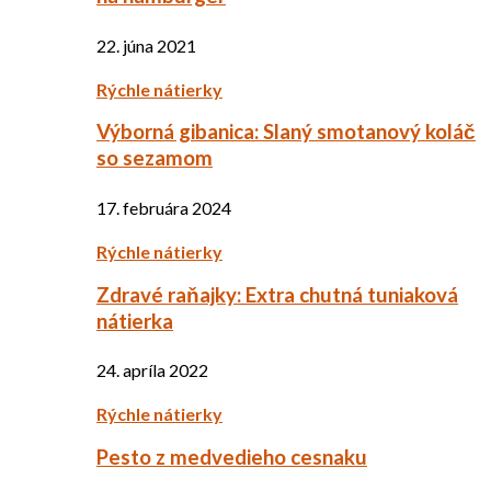
22. júna 2021
Rýchle nátierky
Výborná gibanica: Slaný smotanový koláč
so sezamom
17. februára 2024
Rýchle nátierky
Zdravé raňajky: Extra chutná tuniaková
nátierka
24. apríla 2022
Rýchle nátierky
Pesto z medvedieho cesnaku