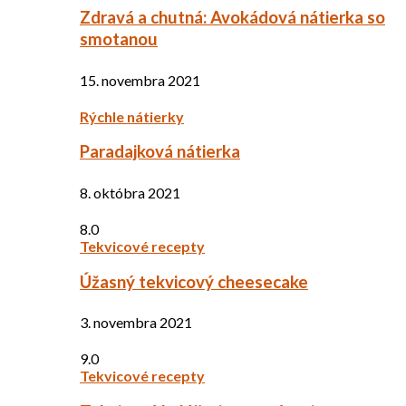
Zdravá a chutná: Avokádová nátierka so
smotanou
15. novembra 2021
Rýchle nátierky
Paradajková nátierka
8. októbra 2021
8.0
Tekvicové recepty
Úžasný tekvicový cheesecake
3. novembra 2021
9.0
Tekvicové recepty