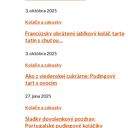
3. októbra 2025
Koláče a zákusky
Francúzsky obrátený jablkový koláč tarte
tatin s chuťou…
3. októbra 2025
Koláče a zákusky
Ako z viedenskej cukrárne: Pudingový
tart s ovocím
27. júna 2025
Koláče a zákusky
Sladký dovolenkový pozdrav:
Portugalské pudingové koláčiky