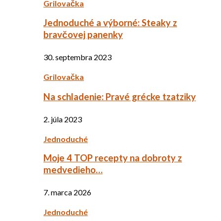
Grilovačka
Jednoduché a výborné: Steaky z
bravčovej panenky
30. septembra 2023
Grilovačka
Na schladenie: Pravé grécke tzatziky
2. júla 2023
Jednoduché
Moje 4 TOP recepty na dobroty z
medvedieho…
7. marca 2026
Jednoduché