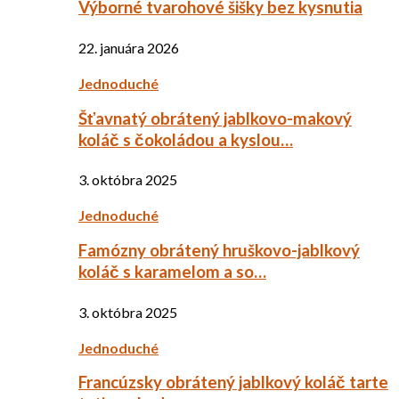
Výborné tvarohové šišky bez kysnutia
22. januára 2026
Jednoduché
Šťavnatý obrátený jablkovo-makový
koláč s čokoládou a kyslou…
3. októbra 2025
Jednoduché
Famózny obrátený hruškovo-jablkový
koláč s karamelom a so…
3. októbra 2025
Jednoduché
Francúzsky obrátený jablkový koláč tarte