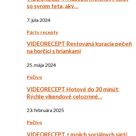
so syrom feta, aký…
7. júla 2024
Párty recepty
VIDEORECEPT Restovaná kuracia pečeň
na horčici s hriankami
25. mája 2024
Pečivo
VIDEORECEPT Hotové do 30 minút:
Rýchle vikendové celozrnné…
23. februára 2025
Pečivo
VIDEORECEPT z mojich sociálnych sietí: