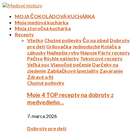
MOJA ČOKOLÁDOVÁ KUCHÁRKA
Moja medová kuchárka
Moja storočná kuchárka
Recepty
Všetko
Chutné polievky
Čo na obed
Dobroty
pre deti
Grilovačka
Jednoduché
Koláče a
zákusky
Najlepšie ryby
Nápoje
Párty recepty
Pečivo
Rýchle nátierky
Tekvicové recepty
Veľká noc
Vianočné pečenie
Darčeky na
zjedenie
Zabíjačkové špeciality
Zaváranie
Zdravé a fit
Chutné polievky
Moje 4 TOP recepty na dobroty z
medvedieho…
7. marca 2026
Dobroty pre deti