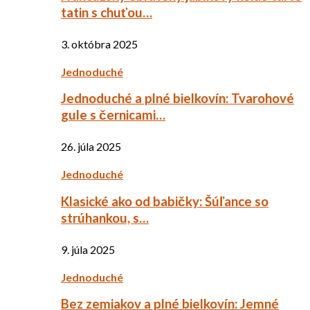
tatin s chuťou…
3. októbra 2025
Jednoduché
Jednoduché a plné bielkovín: Tvarohové
gule s černicami…
26. júla 2025
Jednoduché
Klasické ako od babičky: Šúľance so
strúhankou, s…
9. júla 2025
Jednoduché
Bez zemiakov a plné bielkovín: Jemné