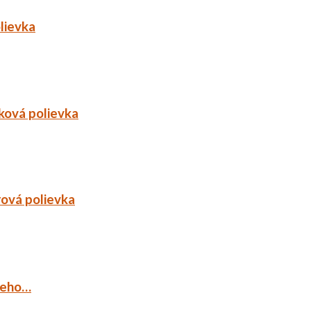
lievka
ková polievka
rová polievka
ieho…