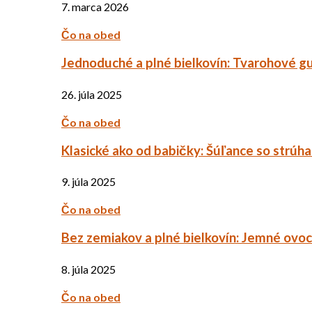
7. marca 2026
Čo na obed
Jednoduché a plné bielkovín: Tvarohové g
26. júla 2025
Čo na obed
Klasické ako od babičky: Šúľance so strúh
9. júla 2025
Čo na obed
Bez zemiakov a plné bielkovín: Jemné ov
8. júla 2025
Čo na obed