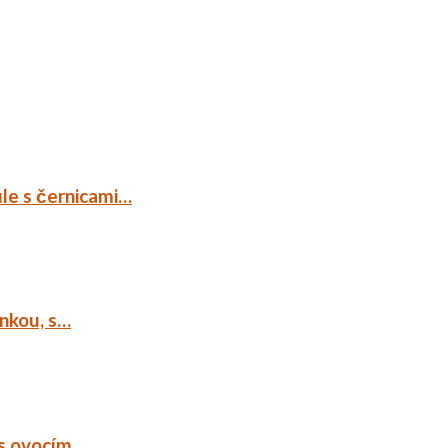
ule s černicami…
ankou, s…
 s ovocím