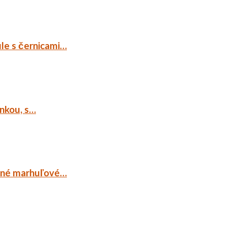
ule s černicami…
ankou, s…
ocné marhuľové…