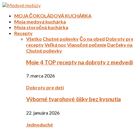
MOJA ČOKOLÁDOVÁ KUCHÁRKA
Moja medová kuchárka
Moja storočná kuchárka
Recepty
Všetko
Chutné polievky
Čo na obed
Dobroty pre
recepty
Veľká noc
Vianočné pečenie
Darčeky na 
Chutné polievky
Moje 4 TOP recepty na dobroty z medved
7. marca 2026
Dobroty pre deti
Výborné tvarohové šišky bez kysnutia
22. januára 2026
Jednoduché