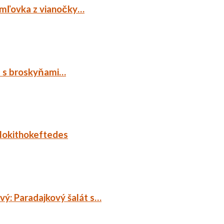
emľovka z vianočky…
p s broskyňami…
lokithokeftedes
ý: Paradajkový šalát s…