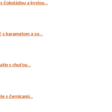
 s čokoládou a kyslou…
č s karamelom a so…
tatin s chuťou…
ule s černicami…