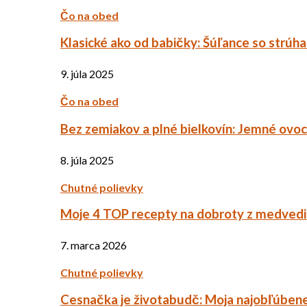
Čo na obed
Klasické ako od babičky: Šúľance so strúh
9. júla 2025
Čo na obed
Bez zemiakov a plné bielkovín: Jemné ov
8. júla 2025
Chutné polievky
Moje 4 TOP recepty na dobroty z medved
7. marca 2026
Chutné polievky
Cesnačka je životabudč: Moja najobľúbene