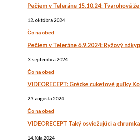
Pečiem v Teleráne 15.10.24: Tvarohová ž
12. októbra 2024
Čo na obed
Pečiem v Teleráne 6.9.2024: Ryžový náky
3. septembra 2024
Čo na obed
VIDEORECEPT: Grécke cuketové guľky Ko
23. augusta 2024
Čo na obed
VIDEORECEPT Taký osviežujúci a chrumkav
14. júla 2024