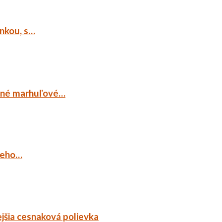
ankou, s…
ocné marhuľové…
ieho…
jšia cesnaková polievka