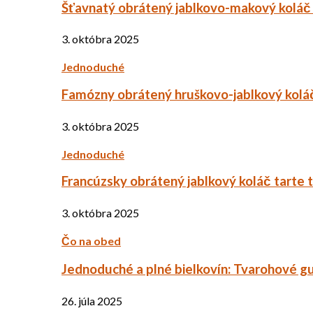
Šťavnatý obrátený jablkovo-makový koláč
3. októbra 2025
Jednoduché
Famózny obrátený hruškovo-jablkový kolá
3. októbra 2025
Jednoduché
Francúzsky obrátený jablkový koláč tarte 
3. októbra 2025
Čo na obed
Jednoduché a plné bielkovín: Tvarohové g
26. júla 2025