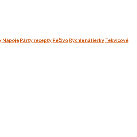
y
Nápoje
Párty recepty
Pečivo
Rýchle nátierky
Tekvicové