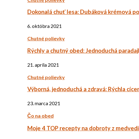
Dokonalá chuť lesa: Dubáková krémová po
6. októbra 2021
Chutné polievky
Rýchly a chutný obed: Jednoduchá paradaj
21. apríla 2021
Chutné polievky
Výborná, jednoduchá a zdravá: Rýchla cíce
23. marca 2021
Čo na obed
Moje 4 TOP recepty na dobroty z medved