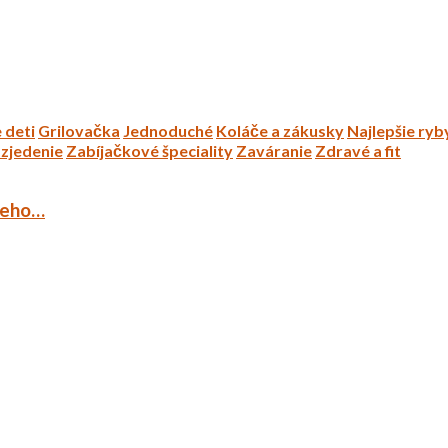
 deti
Grilovačka
Jednoduché
Koláče a zákusky
Najlepšie ryb
zjedenie
Zabíjačkové špeciality
Zaváranie
Zdravé a fit
ieho…