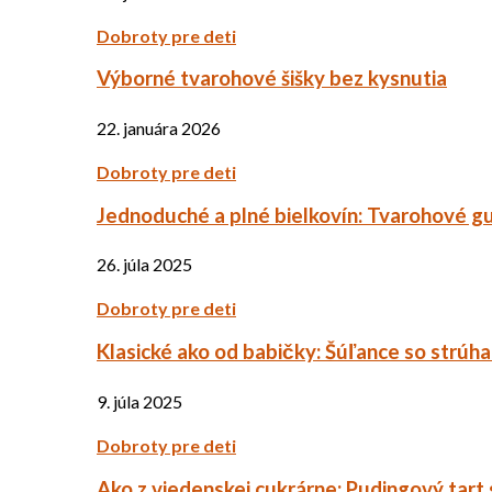
Dobroty pre deti
Výborné tvarohové šišky bez kysnutia
22. januára 2026
Dobroty pre deti
Jednoduché a plné bielkovín: Tvarohové g
26. júla 2025
Dobroty pre deti
Klasické ako od babičky: Šúľance so strúh
9. júla 2025
Dobroty pre deti
Ako z viedenskej cukrárne: Pudingový tart