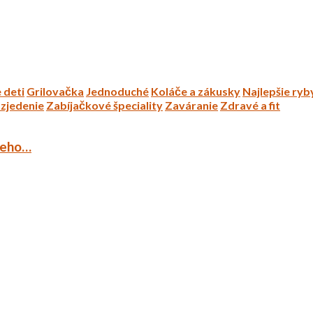
 deti
Grilovačka
Jednoduché
Koláče a zákusky
Najlepšie ryb
zjedenie
Zabíjačkové špeciality
Zaváranie
Zdravé a fit
ieho…