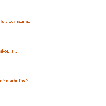
ule s černicami…
ankou, s…
ocné marhuľové…