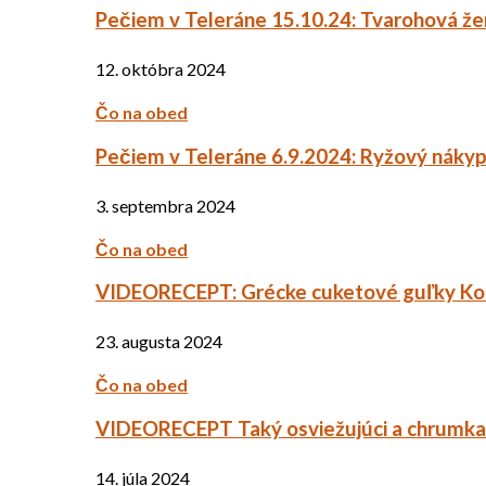
Pečiem v Teleráne 15.10.24: Tvarohová ž
12. októbra 2024
Čo na obed
Pečiem v Teleráne 6.9.2024: Ryžový náky
3. septembra 2024
Čo na obed
VIDEORECEPT: Grécke cuketové guľky Ko
23. augusta 2024
Čo na obed
VIDEORECEPT Taký osviežujúci a chrumkav
14. júla 2024