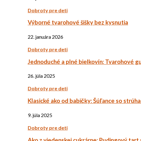
Dobroty pre deti
Výborné tvarohové šišky bez kysnutia
22. januára 2026
Dobroty pre deti
Jednoduché a plné bielkovín: Tvarohové g
26. júla 2025
Dobroty pre deti
Klasické ako od babičky: Šúľance so strúh
9. júla 2025
Dobroty pre deti
Ako z viedenskej cukrárne: Pudingový tart