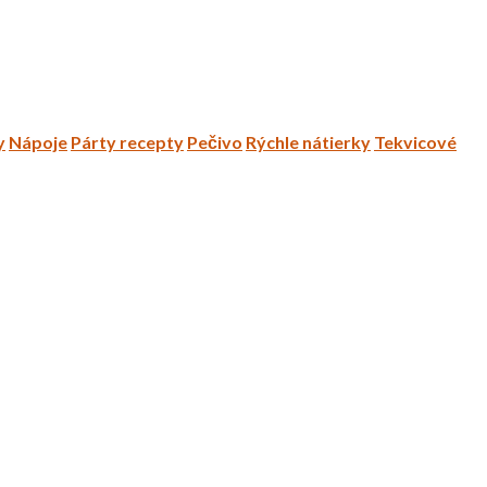
y
Nápoje
Párty recepty
Pečivo
Rýchle nátierky
Tekvicové