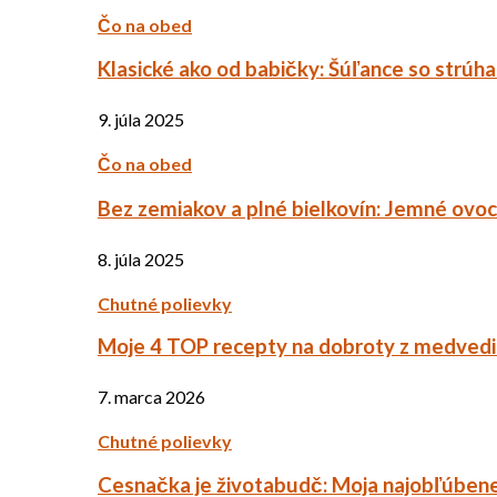
Čo na obed
Klasické ako od babičky: Šúľance so strúh
9. júla 2025
Čo na obed
Bez zemiakov a plné bielkovín: Jemné ov
8. júla 2025
Chutné polievky
Moje 4 TOP recepty na dobroty z medved
7. marca 2026
Chutné polievky
Cesnačka je životabudč: Moja najobľúbene