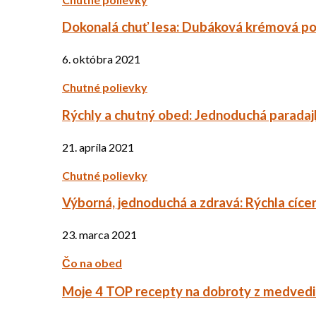
Dokonalá chuť lesa: Dubáková krémová po
6. októbra 2021
Chutné polievky
Rýchly a chutný obed: Jednoduchá paradaj
21. apríla 2021
Chutné polievky
Výborná, jednoduchá a zdravá: Rýchla cíce
23. marca 2021
Čo na obed
Moje 4 TOP recepty na dobroty z medved