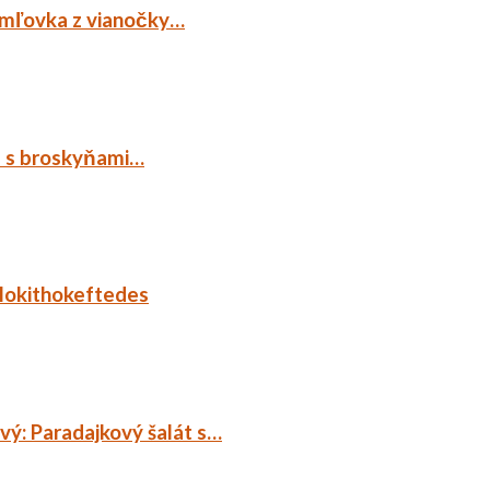
emľovka z vianočky…
p s broskyňami…
lokithokeftedes
ý: Paradajkový šalát s…