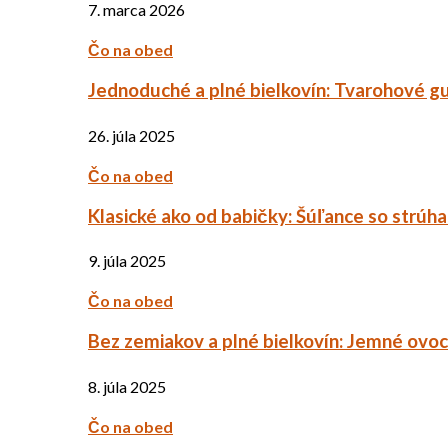
7. marca 2026
Čo na obed
Jednoduché a plné bielkovín: Tvarohové g
26. júla 2025
Čo na obed
Klasické ako od babičky: Šúľance so strúh
9. júla 2025
Čo na obed
Bez zemiakov a plné bielkovín: Jemné ov
8. júla 2025
Čo na obed