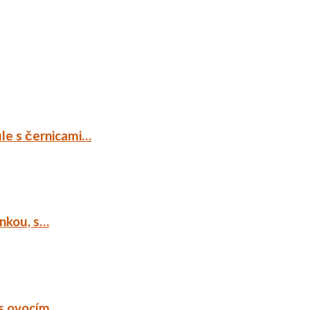
ule s černicami…
ankou, s…
 s ovocím