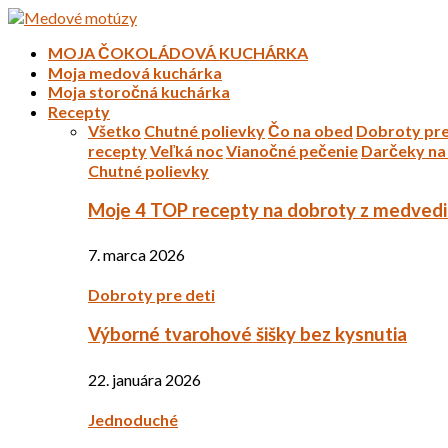
MOJA ČOKOLÁDOVÁ KUCHÁRKA
Moja medová kuchárka
Moja storočná kuchárka
Recepty
Všetko
Chutné polievky
Čo na obed
Dobroty pre
recepty
Veľká noc
Vianočné pečenie
Darčeky na 
Chutné polievky
Moje 4 TOP recepty na dobroty z medved
7. marca 2026
Dobroty pre deti
Výborné tvarohové šišky bez kysnutia
22. januára 2026
Jednoduché