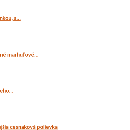
ankou, s…
ocné marhuľové…
ieho…
jšia cesnaková polievka