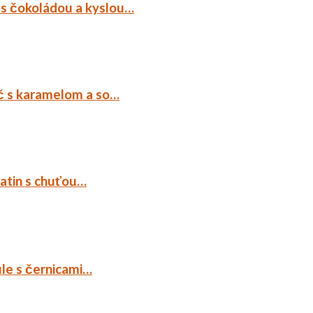
 s čokoládou a kyslou…
č s karamelom a so…
tatin s chuťou…
ule s černicami…