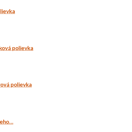
lievka
ková polievka
rová polievka
ieho…