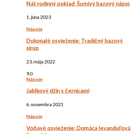
Náš rodinný poklad: Šumivý bazový nápoj
1. júna 2023
Nápoje
Dokonalé osvieženie: Tradičný bazový
sirup
23. mája 2022
9.0
Nápoje
Jablkový džin s černicami
6. novembra 2021
Nápoje
Voňavé osvieženie: Domáca levanduľová