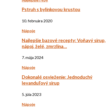
Pstruh s bylinkovou krustou
10. februára 2020
Nápoje
Najlepšie bazové recepty: Voňavý sirup,
nápoj, želé, zmrzlina…
7. mája 2024
Nápoje
Dokonalé osvieženie: Jednoduchý
levanduľový sirup
5. júla 2023
Nápoje