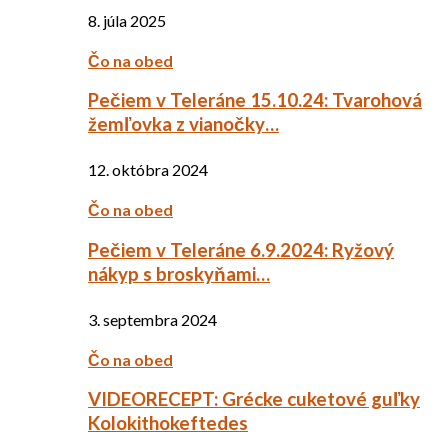
8. júla 2025
Čo na obed
Pečiem v Teleráne 15.10.24: Tvarohová
žemľovka z vianočky…
12. októbra 2024
Čo na obed
Pečiem v Teleráne 6.9.2024: Ryžový
nákyp s broskyňami…
3. septembra 2024
Čo na obed
VIDEORECEPT: Grécke cuketové guľky
Kolokithokeftedes