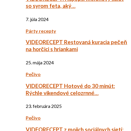
so syrom feta, aký…
7. júla 2024
Párty recepty
VIDEORECEPT Restovaná kuracia pečeň
na horčici s hriankami
25. mája 2024
Pečivo
VIDEORECEPT Hotové do 30 minút:
Rýchle vikendové celozrnné…
23. februára 2025
Pečivo
VIDEORECEPT z mojich sociálnych sietí: