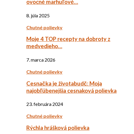
ovocné marhuľové…
8. júla 2025
Chutné polievky
Moje 4 TOP recepty na dobroty z
medvedieho…
7. marca 2026
Chutné polievky
Cesnačka je životabudč: Moja
najobľúbenejšia cesnaková polievka
23. februára 2024
Chutné polievky
Rýchla hrášková polievka