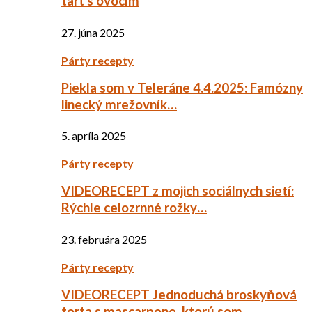
tart s ovocím
27. júna 2025
Párty recepty
Piekla som v Teleráne 4.4.2025: Famózny
linecký mrežovník…
5. apríla 2025
Párty recepty
VIDEORECEPT z mojich sociálnych sietí:
Rýchle celozrnné rožky…
23. februára 2025
Párty recepty
VIDEORECEPT Jednoduchá broskyňová
torta s mascarpone, ktorú som…