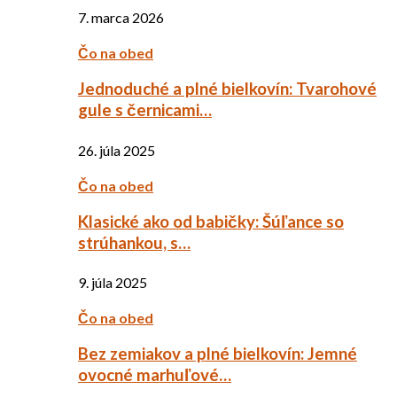
7. marca 2026
Čo na obed
Jednoduché a plné bielkovín: Tvarohové
gule s černicami…
26. júla 2025
Čo na obed
Klasické ako od babičky: Šúľance so
strúhankou, s…
9. júla 2025
Čo na obed
Bez zemiakov a plné bielkovín: Jemné
ovocné marhuľové…