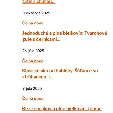
tatin s chuťou…
3. októbra 2025
Čo na obed
Jednoduché a plné bielkovín: Tvarohové
gule s černicami…
26. júla 2025
Čo na obed
Klasické ako od babičky: Šúľance so
strúhankou, s…
9. júla 2025
Čo na obed
Bez zemiakov a plné bielkovín: Jemné