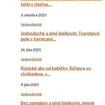
tatin s chuťou…
3. októbra 2025
Jednoduché
Jednoduché a plné bielkovín: Tvarohové
gule s černicami…
26. júla 2025
Jednoduché
Klasické ako od babičky: Šúľance so
strúhankou, s…
9. júla 2025
Jednoduché
Bez zemiakov a plné bielkovín: Jemné