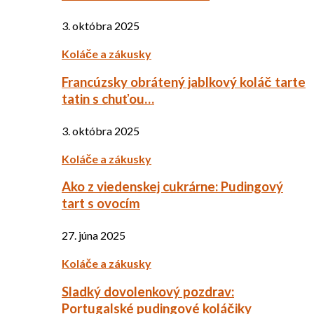
3. októbra 2025
Koláče a zákusky
Francúzsky obrátený jablkový koláč tarte
tatin s chuťou…
3. októbra 2025
Koláče a zákusky
Ako z viedenskej cukrárne: Pudingový
tart s ovocím
27. júna 2025
Koláče a zákusky
Sladký dovolenkový pozdrav:
Portugalské pudingové koláčiky