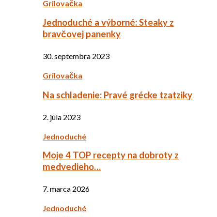
Grilovačka
Jednoduché a výborné: Steaky z
bravčovej panenky
30. septembra 2023
Grilovačka
Na schladenie: Pravé grécke tzatziky
2. júla 2023
Jednoduché
Moje 4 TOP recepty na dobroty z
medvedieho…
7. marca 2026
Jednoduché