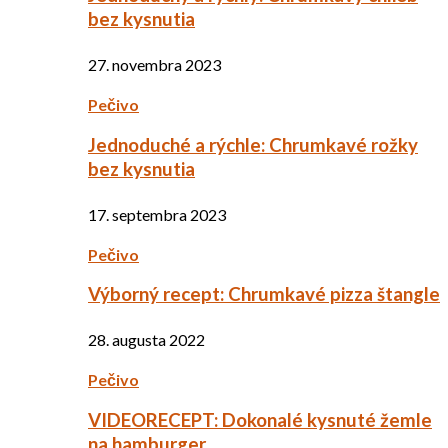
bez kysnutia
27. novembra 2023
Pečivo
Jednoduché a rýchle: Chrumkavé rožky
bez kysnutia
17. septembra 2023
Pečivo
Výborný recept: Chrumkavé pizza štangle
28. augusta 2022
Pečivo
VIDEORECEPT: Dokonalé kysnuté žemle
na hamburger