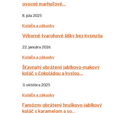
ovocné marhuľové…
8. júla 2025
Koláče a zákusky
Výborné tvarohové šišky bez kysnutia
22. januára 2026
Koláče a zákusky
Šťavnatý obrátený jablkovo-makový
koláč s čokoládou a kyslou…
3. októbra 2025
Koláče a zákusky
Famózny obrátený hruškovo-jablkový
koláč s karamelom a so…