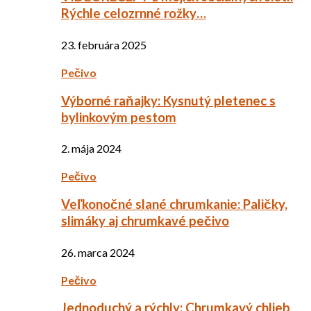
Rýchle celozrnné rožky…
23. februára 2025
Pečivo
Výborné raňajky: Kysnutý pletenec s
bylinkovým pestom
2. mája 2024
Pečivo
Veľkonočné slané chrumkanie: Paličky,
slimáky aj chrumkavé pečivo
26. marca 2024
Pečivo
Jednoduchý a rýchly: Chrumkavý chlieb