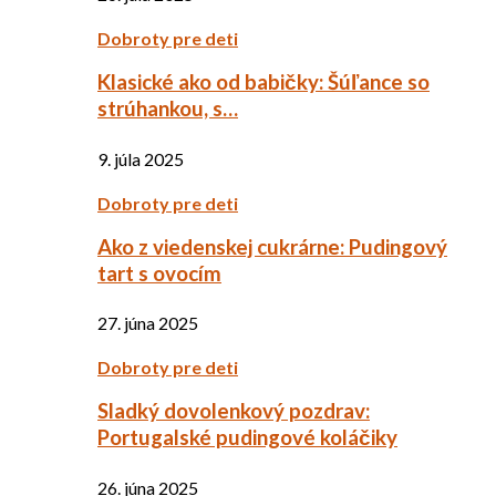
Dobroty pre deti
Klasické ako od babičky: Šúľance so
strúhankou, s…
9. júla 2025
Dobroty pre deti
Ako z viedenskej cukrárne: Pudingový
tart s ovocím
27. júna 2025
Dobroty pre deti
Sladký dovolenkový pozdrav:
Portugalské pudingové koláčiky
26. júna 2025