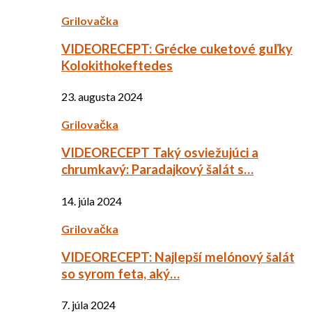
Grilovačka
VIDEORECEPT: Grécke cuketové guľky
Kolokithokeftedes
23. augusta 2024
Grilovačka
VIDEORECEPT Taký osviežujúci a
chrumkavý: Paradajkový šalát s…
14. júla 2024
Grilovačka
VIDEORECEPT: Najlepší melónový šalát
so syrom feta, aký…
7. júla 2024