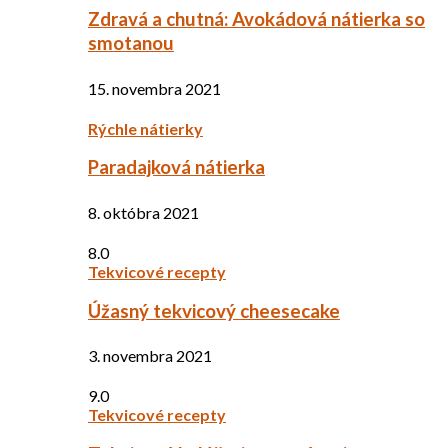
Zdravá a chutná: Avokádová nátierka so
smotanou
15. novembra 2021
Rýchle nátierky
Paradajková nátierka
8. októbra 2021
8.0
Tekvicové recepty
Úžasný tekvicový cheesecake
3. novembra 2021
9.0
Tekvicové recepty