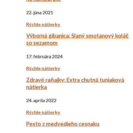
22. júna 2021
Rýchle nátierky
Výborná gibanica: Slaný smotanový koláč
so sezamom
17. februára 2024
Rýchle nátierky
Zdravé raňajky: Extra chutná tuniaková
nátierka
24. apríla 2022
Rýchle nátierky
Pesto z medvedieho cesnaku