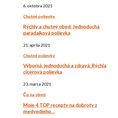
6. októbra 2021
Chutné polievky
Rýchly a chutný obed: Jednoduchá
paradajková polievka
21. apríla 2021
Chutné polievky
Výborná, jednoduchá a zdravá: Rýchla
cícerová polievka
23. marca 2021
Čo na obed
Moje 4 TOP recepty na dobroty z
medvedieho…