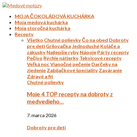
MOJA ČOKOLÁDOVÁ KUCHÁRKA
Moja medová kuchárka
Moja storočná kuchárka
Recepty
Všetko
Chutné polievky
Čo na obed
Dobroty
pre deti
Grilovačka
Jednoduché
Koláče a
zákusky
Najlepšie ryby
Nápoje
Párty recepty
Pečivo
Rýchle nátierky
Tekvicové recepty
Veľká noc
Vianočné pečenie
Darčeky na
zjedenie
Zabíjačkové špeciality
Zaváranie
Zdravé a fit
Chutné polievky
Moje 4 TOP recepty na dobroty z
medvedieho…
7. marca 2026
Dobroty pre deti