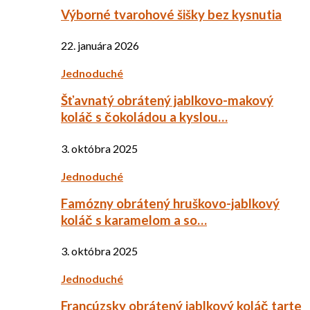
Výborné tvarohové šišky bez kysnutia
22. januára 2026
Jednoduché
Šťavnatý obrátený jablkovo-makový
koláč s čokoládou a kyslou…
3. októbra 2025
Jednoduché
Famózny obrátený hruškovo-jablkový
koláč s karamelom a so…
3. októbra 2025
Jednoduché
Francúzsky obrátený jablkový koláč tarte