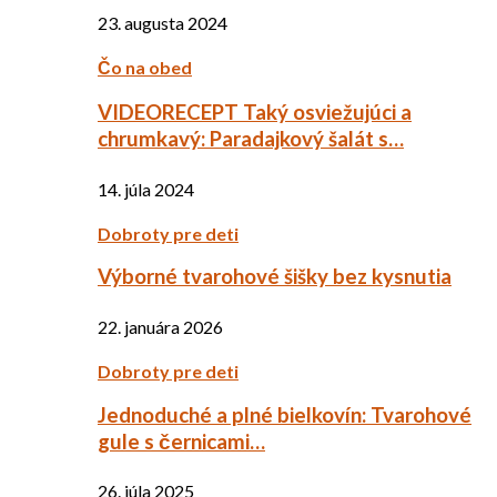
23. augusta 2024
Čo na obed
VIDEORECEPT Taký osviežujúci a
chrumkavý: Paradajkový šalát s…
14. júla 2024
Dobroty pre deti
Výborné tvarohové šišky bez kysnutia
22. januára 2026
Dobroty pre deti
Jednoduché a plné bielkovín: Tvarohové
gule s černicami…
26. júla 2025