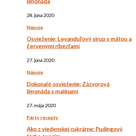
limonáda
28. júna 2020
Nápoje
Osvieženie: Levanduľový sirup s mätou a
červenými ríbezľami
27. júna 2020
Nápoje
Dokonalé osvieženie: Zázvorová
limonáda s malinami
27. mája 2020
Párty recepty
Ako z viedenskej cukrárne: Pudingový