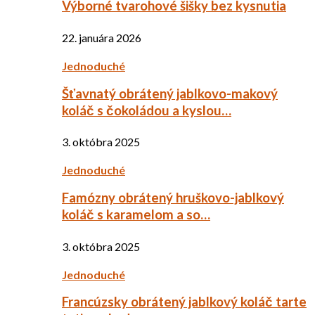
Výborné tvarohové šišky bez kysnutia
22. januára 2026
Jednoduché
Šťavnatý obrátený jablkovo-makový
koláč s čokoládou a kyslou…
3. októbra 2025
Jednoduché
Famózny obrátený hruškovo-jablkový
koláč s karamelom a so…
3. októbra 2025
Jednoduché
Francúzsky obrátený jablkový koláč tarte