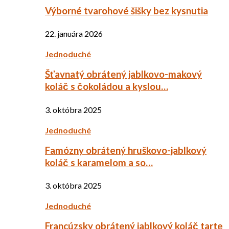
Výborné tvarohové šišky bez kysnutia
22. januára 2026
Jednoduché
Šťavnatý obrátený jablkovo-makový
koláč s čokoládou a kyslou…
3. októbra 2025
Jednoduché
Famózny obrátený hruškovo-jablkový
koláč s karamelom a so…
3. októbra 2025
Jednoduché
Francúzsky obrátený jablkový koláč tarte