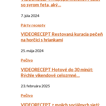
so syrom feta, aký…
7. júla 2024
Párty recepty
VIDEORECEPT Restovaná kuracia pečeň
na horčici s hriankami
25. mája 2024
Pečivo
VIDEORECEPT Hotové do 30 minút:
Rýchle vikendové celozrnné…
23. februára 2025
Pečivo
VIDEORECEPT z mojich sociálnych sietí: