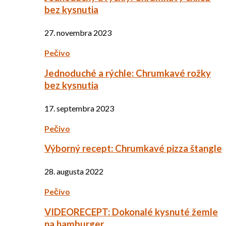
bez kysnutia
27. novembra 2023
Pečivo
Jednoduché a rýchle: Chrumkavé rožky
bez kysnutia
17. septembra 2023
Pečivo
Výborný recept: Chrumkavé pizza štangle
28. augusta 2022
Pečivo
VIDEORECEPT: Dokonalé kysnuté žemle
na hamburger