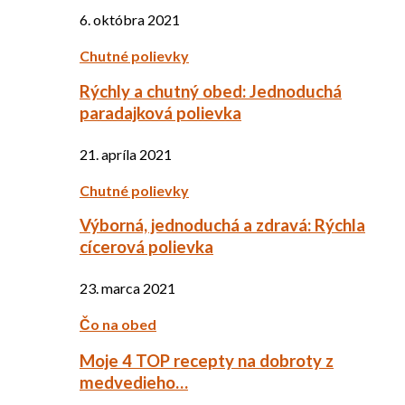
6. októbra 2021
Chutné polievky
Rýchly a chutný obed: Jednoduchá
paradajková polievka
21. apríla 2021
Chutné polievky
Výborná, jednoduchá a zdravá: Rýchla
cícerová polievka
23. marca 2021
Čo na obed
Moje 4 TOP recepty na dobroty z
medvedieho…