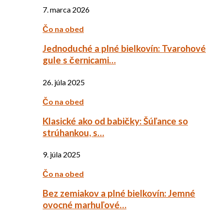
7. marca 2026
Čo na obed
Jednoduché a plné bielkovín: Tvarohové
gule s černicami…
26. júla 2025
Čo na obed
Klasické ako od babičky: Šúľance so
strúhankou, s…
9. júla 2025
Čo na obed
Bez zemiakov a plné bielkovín: Jemné
ovocné marhuľové…