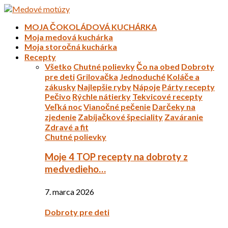
MOJA ČOKOLÁDOVÁ KUCHÁRKA
Moja medová kuchárka
Moja storočná kuchárka
Recepty
Všetko
Chutné polievky
Čo na obed
Dobroty
pre deti
Grilovačka
Jednoduché
Koláče a
zákusky
Najlepšie ryby
Nápoje
Párty recepty
Pečivo
Rýchle nátierky
Tekvicové recepty
Veľká noc
Vianočné pečenie
Darčeky na
zjedenie
Zabíjačkové špeciality
Zaváranie
Zdravé a fit
Chutné polievky
Moje 4 TOP recepty na dobroty z
medvedieho…
7. marca 2026
Dobroty pre deti