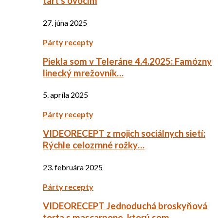
tart s ovocím
27. júna 2025
Párty recepty
Piekla som v Teleráne 4.4.2025: Famózny
linecký mrežovník…
5. apríla 2025
Párty recepty
VIDEORECEPT z mojich sociálnych sietí:
Rýchle celozrnné rožky…
23. februára 2025
Párty recepty
VIDEORECEPT Jednoduchá broskyňová
torta s mascarpone, ktorú som…