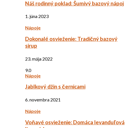
Náš rodinný poklad: Šumivý bazový nápoj
1. júna 2023
Nápoje
Dokonalé osvieženie: Tradičný bazový
sirup
23. mája 2022
9.0
Nápoje
Jablkový džin s černicami
6. novembra 2021
Nápoje
Voňavé osvieženie: Domáca levanduľová