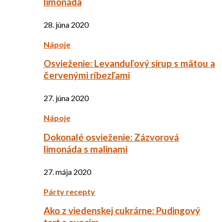
limonáda
28. júna 2020
Nápoje
Osvieženie: Levanduľový sirup s mätou a
červenými ríbezľami
27. júna 2020
Nápoje
Dokonalé osvieženie: Zázvorová
limonáda s malinami
27. mája 2020
Párty recepty
Ako z viedenskej cukrárne: Pudingový