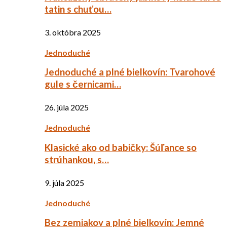
tatin s chuťou…
3. októbra 2025
Jednoduché
Jednoduché a plné bielkovín: Tvarohové
gule s černicami…
26. júla 2025
Jednoduché
Klasické ako od babičky: Šúľance so
strúhankou, s…
9. júla 2025
Jednoduché
Bez zemiakov a plné bielkovín: Jemné