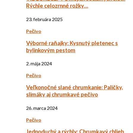
Rýchle celozrnné rožky…
23. februára 2025
Pečivo
Výborné raňajky: Kysnutý pletenec s
bylinkovým pestom
2. mája 2024
Pečivo
Veľkonočné slané chrumkanie: Paličky,
slimáky aj chrumkavé pečivo
26. marca 2024
Pečivo
Jednoduchý a rýchly: Chrumkavý chlieb