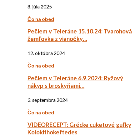
8. júla 2025
Čo na obed
Pečiem v Teleráne 15.10.24: Tvarohová
žemľovka z vianočky…
12. októbra 2024
Čo na obed
Pečiem v Teleráne 6.9.2024: Ryžový
nákyp s broskyňami…
3. septembra 2024
Čo na obed
VIDEORECEPT: Grécke cuketové guľky
Kolokithokeftedes