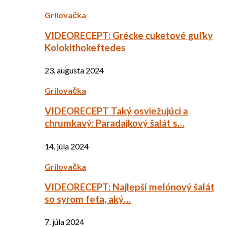
Grilovačka
VIDEORECEPT: Grécke cuketové guľky
Kolokithokeftedes
23. augusta 2024
Grilovačka
VIDEORECEPT Taký osviežujúci a
chrumkavý: Paradajkový šalát s…
14. júla 2024
Grilovačka
VIDEORECEPT: Najlepší melónový šalát
so syrom feta, aký…
7. júla 2024