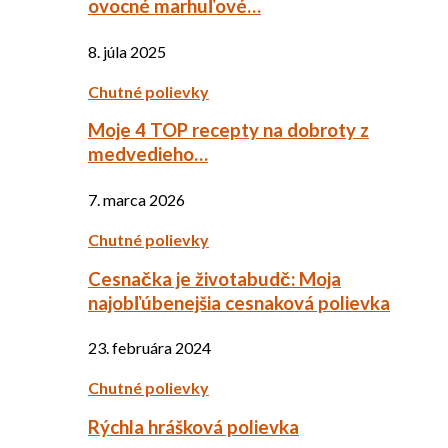
ovocné marhuľové…
8. júla 2025
Chutné polievky
Moje 4 TOP recepty na dobroty z
medvedieho…
7. marca 2026
Chutné polievky
Cesnačka je životabudč: Moja
najobľúbenejšia cesnaková polievka
23. februára 2024
Chutné polievky
Rýchla hrášková polievka