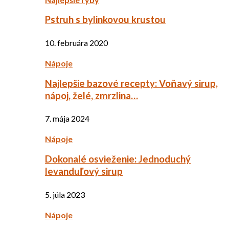
Pstruh s bylinkovou krustou
10. februára 2020
Nápoje
Najlepšie bazové recepty: Voňavý sirup,
nápoj, želé, zmrzlina…
7. mája 2024
Nápoje
Dokonalé osvieženie: Jednoduchý
levanduľový sirup
5. júla 2023
Nápoje