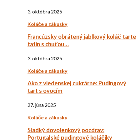
3. októbra 2025
Koláče a zákusky
Francúzsky obrátený jablkový koláč tarte
tatin s chuťou…
3. októbra 2025
Koláče a zákusky
Ako z viedenskej cukrárne: Pudingový
tart s ovocím
27. júna 2025
Koláče a zákusky
Sladký dovolenkový pozdrav:
Portugalské pudingové koláčiky