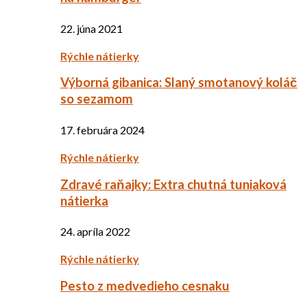
22. júna 2021
Rýchle nátierky
Výborná gibanica: Slaný smotanový koláč
so sezamom
17. februára 2024
Rýchle nátierky
Zdravé raňajky: Extra chutná tuniaková
nátierka
24. apríla 2022
Rýchle nátierky
Pesto z medvedieho cesnaku