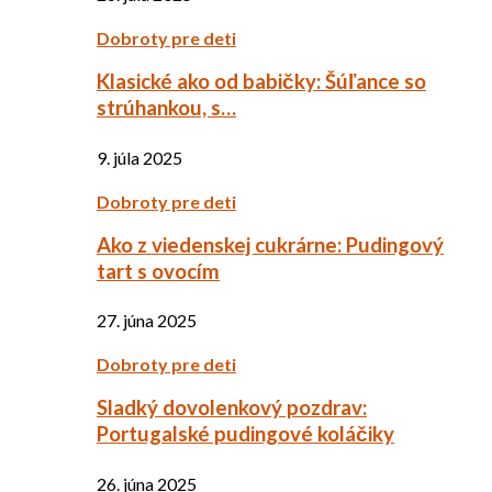
Dobroty pre deti
Klasické ako od babičky: Šúľance so
strúhankou, s…
9. júla 2025
Dobroty pre deti
Ako z viedenskej cukrárne: Pudingový
tart s ovocím
27. júna 2025
Dobroty pre deti
Sladký dovolenkový pozdrav:
Portugalské pudingové koláčiky
26. júna 2025