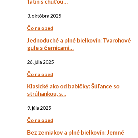
tatin s chuťou…
3. októbra 2025
Čo na obed
Jednoduché a plné bielkovín: Tvarohové
gule s černicami…
26. júla 2025
Čo na obed
Klasické ako od babičky: Šúľance so
strúhankou, s…
9. júla 2025
Čo na obed
Bez zemiakov a plné bielkovín: Jemné