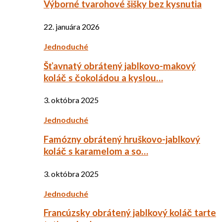
Výborné tvarohové šišky bez kysnutia
22. januára 2026
Jednoduché
Šťavnatý obrátený jablkovo-makový
koláč s čokoládou a kyslou…
3. októbra 2025
Jednoduché
Famózny obrátený hruškovo-jablkový
koláč s karamelom a so…
3. októbra 2025
Jednoduché
Francúzsky obrátený jablkový koláč tarte