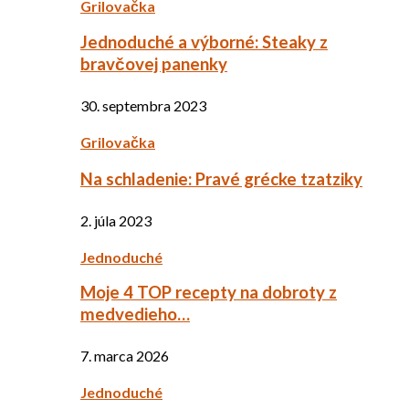
Grilovačka
Jednoduché a výborné: Steaky z
bravčovej panenky
30. septembra 2023
Grilovačka
Na schladenie: Pravé grécke tzatziky
2. júla 2023
Jednoduché
Moje 4 TOP recepty na dobroty z
medvedieho…
7. marca 2026
Jednoduché