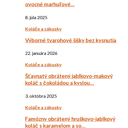
ovocné marhuľové…
8. júla 2025
Koláče a zákusky
Výborné tvarohové šišky bez kysnutia
22. januára 2026
Koláče a zákusky
Šťavnatý obrátený jablkovo-makový
koláč s čokoládou a kyslou…
3. októbra 2025
Koláče a zákusky
Famózny obrátený hruškovo-jablkový
koláč s karamelom a so…