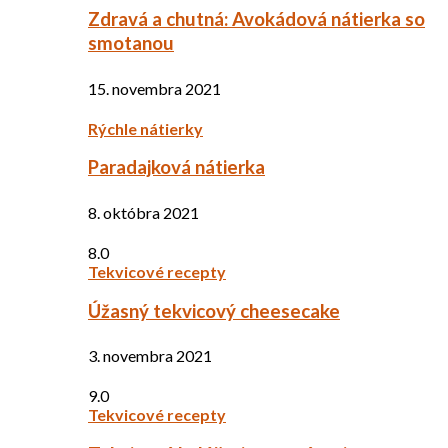
Zdravá a chutná: Avokádová nátierka so
smotanou
15. novembra 2021
Rýchle nátierky
Paradajková nátierka
8. októbra 2021
8.0
Tekvicové recepty
Úžasný tekvicový cheesecake
3. novembra 2021
9.0
Tekvicové recepty