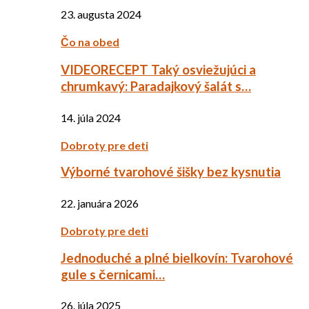
23. augusta 2024
Čo na obed
VIDEORECEPT Taký osviežujúci a
chrumkavý: Paradajkový šalát s…
14. júla 2024
Dobroty pre deti
Výborné tvarohové šišky bez kysnutia
22. januára 2026
Dobroty pre deti
Jednoduché a plné bielkovín: Tvarohové
gule s černicami…
26. júla 2025